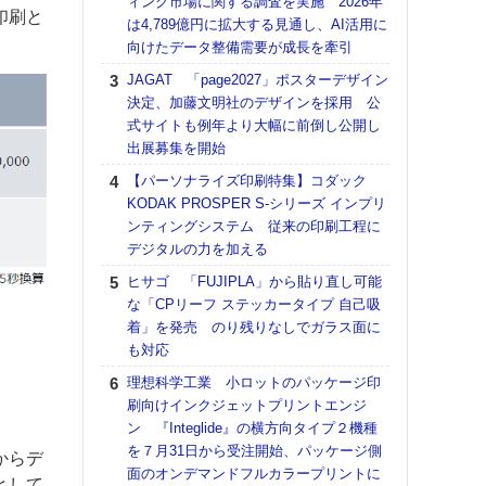
ィング市場に関する調査を実施 2026年
DNP
印刷と
は4,789億円に拡大する見通し、AI活用に
上の
向けたデータ整備需要が成長を牽引
意識
時代
JAGAT 「page2027」ポスターデザイン
る組
決定、加藤文明社のデザインを採用 公
式サイトも例年より大幅に前倒し公開し
【パ
出展募集を開始
量バ
特殊
【パーソナライズ印刷特集】コダック
KODAK PROSPER S-シリーズ インプリ
ホリゾ
ンティングシステム 従来の印刷工程に
で“Hor
デジタルの力を加える
催へ～
TO
ヒサゴ 「FUJIPLA」から貼り直し可能
スマ
な「CPリーフ ステッカータイプ 自己吸
着」を発売 のり残りなしでガラス面に
理想
も対応
刷向
ン 『
理想科学工業 小ロットのパッケージ印
を７
刷向けインクジェットプリントエンジ
面の
ン 『Integlide』の横方向タイプ２機種
対応
を７月31日から受注開始、パッケージ側
からデ
面のオンデマンドフルカラープリントに
【K
として