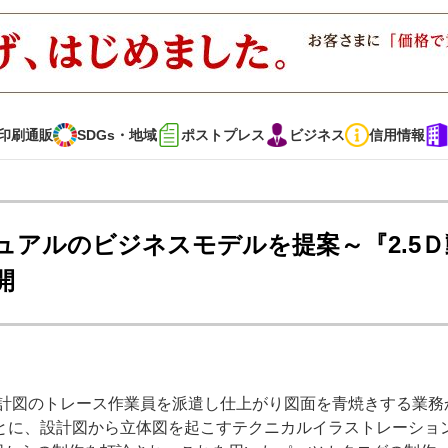
印刷通販
SDGs・地域
ポストプレス
ビジネス
信用情報
インタビュー
コレクション
アルのビジネスモデルを提案～『2.5Ｄ
開
通販
SDGs・地域
ポストプレス
ビジネス
イベント
信用情報
設計図のトレース作業員を派遣し仕上がり図面を青焼きする業務
で勝負！ ～多様なビジネス・多彩な商材～
JAPAN PACK 2023 特集
とに、設計図から立体図を起こすテクニカルイラストレーショ