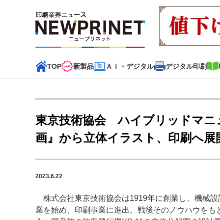
TOP
新製品
ＡＩ・デジタル
デジタル印刷
インデックス
TOP
新着記事
特集記事
動画コンテンツ
東京技術協会 ハイブリッドマニュ
カテゴリー一覧
画』から立体イラスト、印刷へ展
新商品
新製品
ＡＩ・デジタル
デジタル印刷
印刷
2023.6.22
特集記事カテゴリー一覧
株式会社東京技術協会は1919年に創業し、機械
2022 見える化・MIS特集
特集・デジタル印刷 アイデア
業を始め、印刷事業に進出。戦後そのノウハウをも
特集・デジタル印刷 ～ 新成長軌道を描く