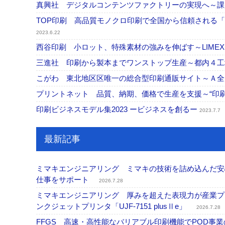
真興社 デジタルコンテンツファクトリーの実現へ～
TOP印刷 高品質モノクロ印刷で全国から信頼される
2023.6.22
西谷印刷 小ロット、特殊素材の強みを伸ばす～LIME
三進社 印刷から製本までワンストップ生産～都内４
こがわ 東北地区区唯一の総合型印刷通販サイト～Ａ
プリントネット 品質、納期、価格で生産を支援～“印
印刷ビジネスモデル集2023 ービジネスを創るー
2023.7.7
最新記事
ミマキエンジニアリング ミマキの技術を詰め込んだ安心・
仕事をサポート
2026.7.28
ミマキエンジニアリング 厚みを超えた表現力が産業プリ
ンクジェットプリンタ「UJF-7151 plusⅡe」
2026.7.28
FFGS 高速・高性能なバリアブル印刷機能でPOD