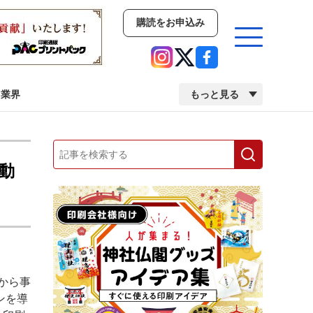
購読をお申込み
業界
もっと見る
新商品
イベント
市場・統計
動
人事・移転・異動・訃報
業界
市場・統計
人事・移転・異動・訃報
から事
中古印刷機・製本機特集
2022 検査・校正特集
ンを導