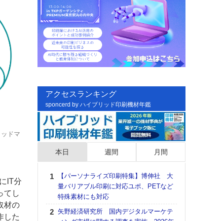
アクセスランキング
sponcerd by ハイブリッド印刷機材年鑑
リッドマ
本日
週間
月間
【パーソナライズ印刷特集】博伸社 大
日印
IT分
量バリアブル印刷に対応ユポ、PETなど
た個
ってし
特殊素材にも対応
彰」
取材の
る
矢野経済研究所 国内デジタルマーケテ
作した