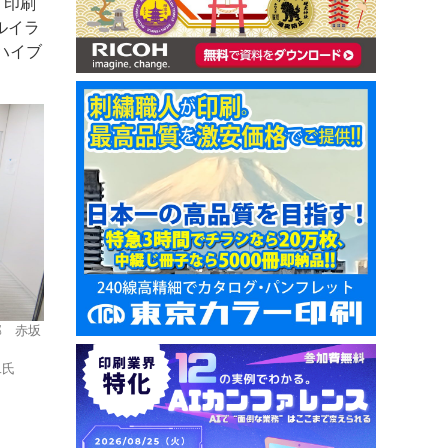
・印刷
ルイラ
ハイブ
部 赤坂
二氏