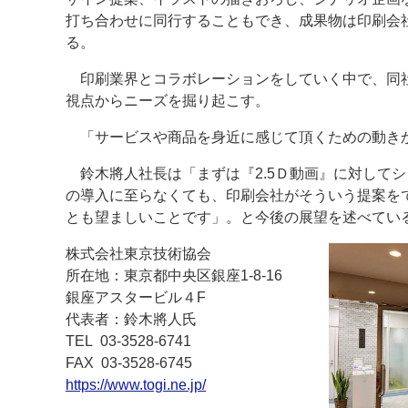
打ち合わせに同行することもでき、成果物は印刷会
る。
印刷業界とコラボレーションをしていく中で、同社が
視点からニーズを掘り起こす。
「サービスや商品を身近に感じて頂くための動き
鈴木將人社長は「まずは『2.5Ｄ動画』に対してシ
の導入に至らなくても、印刷会社がそういう提案を
とも望ましいことです」。と今後の展望を述べてい
株式会社東京技術協会
所在地：東京都中央区銀座1-8-16
銀座アスタービル４F
代表者：鈴木將人氏
TEL 03-3528-6741
FAX 03-3528-6745
https://www.togi.ne.jp/