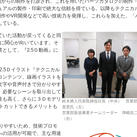
計図からの制作を打診され、これを用いたパーツカタログの制作
ュアルの製作・印刷で絶大な信頼を得ている。以降もテクニカ
制作やVR開発などで高い技術力を発揮し、これらを加えた、「
している。
ていた活動が戻ってくると同
かに関心が向いています。そ
ー
お問い合わせ
として、『2.5Ｄ動画』に
2.5Ｄイラスト『テクニカル
コンテンツ。線画イラストを
文字や音声付きで分かりやす
、必要なシーンを取り出して
性も高く、さらに３Ｄモデリ
鈴木將人代表取締役社長（中央） 営業
トカットできるメリットも
直恵氏（左）
営業部新規事業チームリーダー 津嶋浩
（右）
りやすいため、技術プロモ
への活用が可能で、主な用途