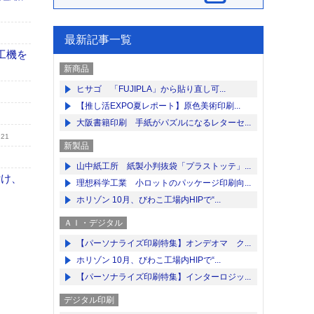
最新記事一覧
工機を
新商品
ヒサゴ 「FUJIPLA」から貼り直し可...
【推し活EXPO夏レポート】原色美術印刷...
大阪書籍印刷 手紙がパズルになるレターセ...
.21
新製品
山中紙工所 紙製小判抜袋「プラストッテ」...
付け、
理想科学工業 小ロットのパッケージ印刷向...
ホリゾン 10月、びわこ工場内HIPで“...
ＡＩ・デジタル
【パーソナライズ印刷特集】オンデオマ ク...
ホリゾン 10月、びわこ工場内HIPで“...
【パーソナライズ印刷特集】インターロジッ...
デジタル印刷