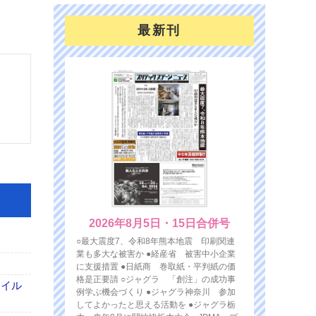
最新刊
2026年8月5日・15日合併号
○最大震度7、令和8年熊本地震 印刷関連
業も多大な被害か ●経産省 被害中小企業
に支援措置 ●日紙商 巻取紙・平判紙の価
格是正要請 ○ジャグラ 「創注」の成功事
ァイル
例学ぶ機会づくり ●ジャグラ神奈川 参加
してよかったと思える活動を ●ジャグラ栃