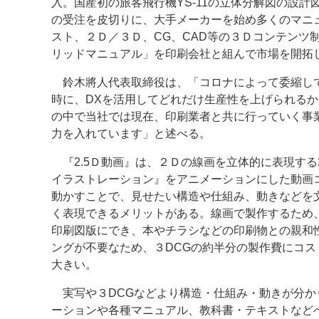
入。国産初の旅客飛行機YS-11の立体分解図の設
の受注を皮切りに、大手メーカーを始め多くのマニ
案内
スト、２Ｄ／３Ｄ、CG、CAD等の３Ｄコンテンツ
リッドマニュアル」を印刷会社と組んで市場を開拓
発刊案内
JFPI印刷用語集
印刷機材年鑑
鈴木將人代表取締役は、「コロナによって委縮し
運営
時に、DXを活用してどれだけ生産性を上げられる
会社案内
購読・購入申し込み
サイトポリシ
の中で当社では現在、印刷業者と共に行っていく事業
力を入れています」と述べる。
『2.5Ｄ動画』は、２Ｄの線画を立体的に表現する
イラストレーション』をアニメーションにした動画
動かすことで、見せたい構造や仕組み、動きなどを
く表現できるメリットがある。線画で製作するため
印刷図版にでき、本やチラシなどの印刷物との親和
ングが不要なため、３DCGの約半分の製作費にコス
大きい。
実写や３DCGなどより構造・仕組み・動きが分か
ーションや各種マニュアル、教科書・テキストなど