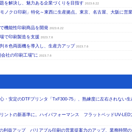
課題を解決し、魅力ある企業づくりを目指す
2023.6.22
「モノクロ印刷」特化～東西に生産拠点。東京、名古屋、大阪に営
Xで機能性印刷商品を開発
2023.6.22
工場で印刷製造を支援
2023.7.6
全判８色両面機を導入し、生産力アップ
2023.7.6
刷会社の印刷工場”に
2023.7.6
安定のDTFプリンタ「TxF300-75」、熟練度に左右されない生
ントの新基準に。ハイパフォーマンス フラットベッドUV-LED
事業の利益アップ バリアブル印刷の営業提案力のアップ、業務時間