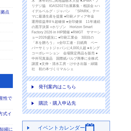
木 来年9月に関地協栃木大会 ●JPMA・プ
リデジ協 IGAS2027出展募集・相談会 ○ハ
イデルベルグ・ジャパン 「SPARK」テー
業拠点
マに最適生産を提案 ●印刷メディア年金
運用収益率8％超確保 ●全印健保 11年連続
の黒字決算 ○ホリゾン Horizon Smart
Factory 2026 in HIP開催 ●RMGT サマーシ
ョー2026盛況に ●印刷工業会 3回目の
「本を贈ろう」 ○全印工連・日紙商 ペー
パーサミットジャパンに4,000人超 ●キング
コーポレーション 会場限定商品を販売 ●
中外写真薬品 国際紙パルプ商事に全株式
譲渡 ●文伸・清水工房・けやき出版・緑陽
社 初の本づくりマルシェ
発刊案内はこちら
産性で
購読・購入申込先
方式イ
イベントカレンダー
の短縮に