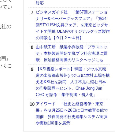
対応
道の
べてい
える
ビジネスガイド社 「第67回ステーショ
の印刷
ナリー&ペーパーグッズフェア」「第34
CE
回STYLISH文具フェア」を東京ビッグサ
会社の
イトで開催 OEMやオリジナルグッズ製作
KO
の商談も【９月２〜４日】
体製
山中紙工所 紙製小判抜袋「プラストッ
【ペ
テ」本格製造開始で脱プラ社会実現に貢
ト】
動画』
献 原油価格高騰のリスクヘッジにも
アで
いくこ
【KSI視察レポート】韓国・ソウル京畿
【パ
道の出版都市坡州(パジュ)に本社工場を構
士フ
えるKSI社を訪問 人手不足に悩む日本
パン
の印刷業界へヒント、Chae Jong Jun
書を
CEO が語る「集中制御・省人化」
ツー
トも
アイワード 「社史と経営者伝・東京
展」を８月25日〜26日に日本教育会館で
富士
開催 独自開発の社史編集システム実演
地・
や実物100冊を展示
付表