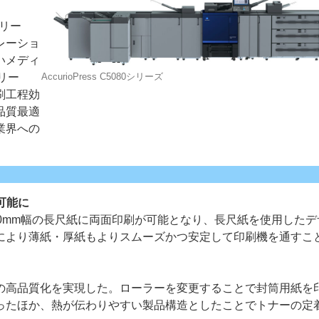
0シリー
レーショ
いメディ
AccurioPress C5080シリーズ
シリー
刷工程効
品質最適
ー
お問い合わせ
業界への
可能に
0mm幅の長尺紙に両面印刷が可能となり、長尺紙を使用したデ
により薄紙・厚紙もよりスムーズかつ安定して印刷機を通すこ
の高品質化を実現した。ローラーを変更することで封筒用紙を
ったほか、熱が伝わりやすい製品構造としたことでトナーの定