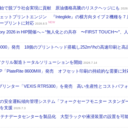
開始で脱プラ社会実現に貢献 原油価格高騰のリスクヘッジにも
2026
トプリントエンジン 『Integlide』の横方向タイプ２機種を７
ラープリントに対応
NEW
2026.8.5
ctory 2026 in HIP開催へ～“無人化との共存 〜FIRST TOUCH〜”
18000」発売 18個のプリントヘッド搭載し252m²/hの高速印刷と
アクリル製造トータルソリューションを開始
2026.7.14
PlateRite 8600MIII」発売 オフセット印刷の持続的な需要に対
リンター「VEXIS RTR5300」を発売 高い生産性とコストパフ
の安全運転傾向管理システム「フォークセーフモニター スタンダ
上を支援
2026.7.3
コンテナデータセンターを製品化 大型ラックや液浸装置の設置を可