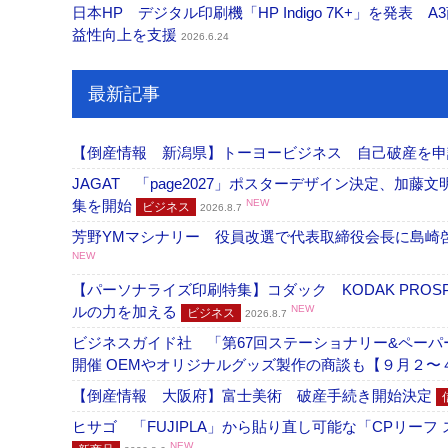
日本HP デジタル印刷機「HP Indigo 7K+」を発
益性向上を支援
2026.6.24
最新記事
【倒産情報 新潟県】トーヨービジネス 自己破産を
JAGAT 「page2027」ポスターデザイン決定、
集を開始
NEW
ビジネス
2026.8.7
芳野YMマシナリー 役員改選で代表取締役会長に島崎
NEW
【パーソナライズ印刷特集】コダック KODAK PROS
ルの力を加える
NEW
ビジネス
2026.8.7
ビジネスガイド社 「第67回ステーショナリー&ペーパー
開催 OEMやオリジナルグッズ製作の商談も【９月２〜
【倒産情報 大阪府】富士美術 破産手続き開始決定
ヒサゴ 「FUJIPLA」から貼り直し可能な「CPリー
NEW