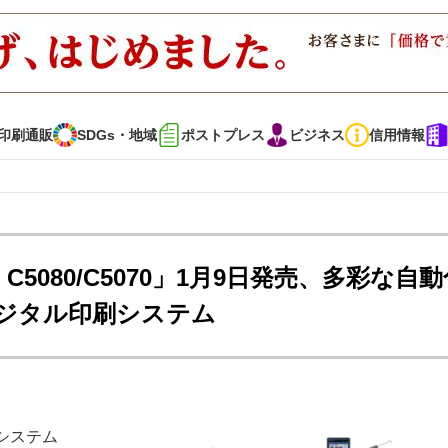
印刷通販
SDGs・地域
ポストプレス
ビジネス
信用情報
インタビュー
コレクション
s C5080/C5070」1月9日発売、多彩な自
ジタル印刷システム
通販
SDGs・地域
ポストプレス
ビジネス
イベント
信用情報
で勝負！ ～多様なビジネス・多彩な商材～
JAPAN PACK 2023 特集
システム