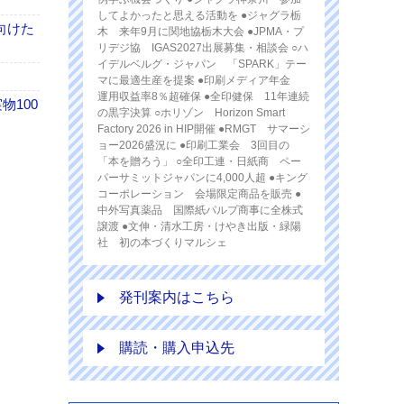
してよかったと思える活動を ●ジャグラ栃
向けた
木 来年9月に関地協栃木大会 ●JPMA・プ
リデジ協 IGAS2027出展募集・相談会 ○ハ
イデルベルグ・ジャパン 「SPARK」テー
マに最適生産を提案 ●印刷メディア年金
運用収益率8％超確保 ●全印健保 11年連続
100
の黒字決算 ○ホリゾン Horizon Smart
Factory 2026 in HIP開催 ●RMGT サマーシ
ョー2026盛況に ●印刷工業会 3回目の
「本を贈ろう」 ○全印工連・日紙商 ペー
パーサミットジャパンに4,000人超 ●キング
コーポレーション 会場限定商品を販売 ●
中外写真薬品 国際紙パルプ商事に全株式
譲渡 ●文伸・清水工房・けやき出版・緑陽
社 初の本づくりマルシェ
発刊案内はこちら
購読・購入申込先