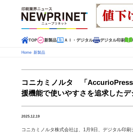
TOP
新製品
ＡＩ・デジタル
デジタル印刷
Home
–
新製品
インデックス
TOP
新着記事
特集記事
動画コンテンツ
コニカミノルタ 「AccurioPres
カテゴリー一覧
援機能で使いやすさを追求したデ
新商品
新製品
ＡＩ・デジタル
デジタル印刷
印刷
特集記事カテゴリー一覧
2025.12.19
2022 見える化・MIS特集
特集・デジタル印刷 アイデア
特集・デジタル印刷 ～ 新成長軌道を描く
コニカミノルタ株式会社は、1月9日、デジタル印刷