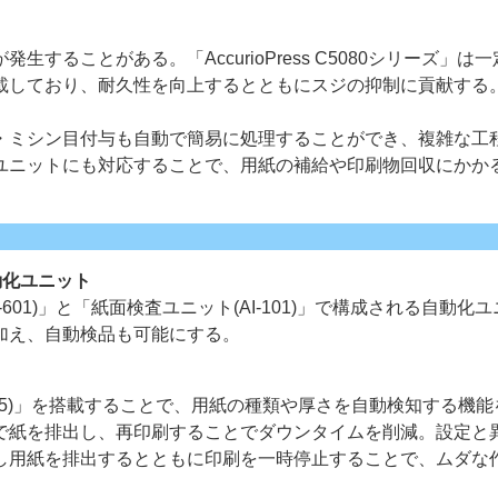
ることがある。「AccurioPress C5080シリーズ」は
載しており、耐久性を向上するとともにスジの抑制に貢献する
・ミシン目付与も自動で簡易に処理することができ、複雑な工
ユニットにも対応することで、用紙の補給や印刷物回収にかか
動化ユニット
01)」と「紙面検査ユニット(AI-101)」で構成される自動化
加え、自動検品も可能にする。
M-105)」を搭載することで、用紙の種類や厚さを自動検知する機
で紙を排出し、再印刷することでダウンタイムを削減。設定と
し用紙を排出するとともに印刷を一時停止することで、ムダな