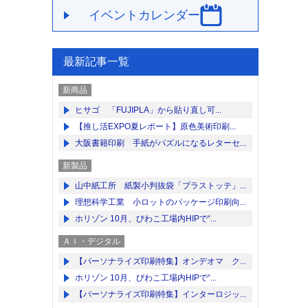
イベントカレンダー
最新記事一覧
新商品
ヒサゴ 「FUJIPLA」から貼り直し可...
【推し活EXPO夏レポート】原色美術印刷...
大阪書籍印刷 手紙がパズルになるレターセ...
新製品
山中紙工所 紙製小判抜袋「プラストッテ」...
理想科学工業 小ロットのパッケージ印刷向...
ホリゾン 10月、びわこ工場内HIPで“...
ＡＩ・デジタル
【パーソナライズ印刷特集】オンデオマ ク...
ホリゾン 10月、びわこ工場内HIPで“...
【パーソナライズ印刷特集】インターロジッ...