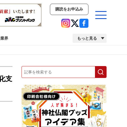
購読をお申込み
業界
もっと見る
新商品
イベント
市場・統計
人事・移転・異動・訃報
動化支
業界
市場・統計
人事・移転・異動・訃報
中古印刷機・製本機特集
2022 検査・校正特集