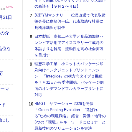
イトで開催 OEMやオリジナルグッズ製作
の商談も【９月２〜４日】
【K
NEW
.8.5
道の
芳野YMマシナリー 役員改選で代表取締
月31日
える
役会長に島崎啓一氏、代表取締役社長に
の印刷
髙橋淳哉氏が就任
CE
、人の介
日本製紙 高知工科大学と食品添加物セ
【ペ
レンピア活用でアイススラリー生成時の
ト】
高品位な
氷詰まりを解消 流動性を高め社会実装
アで
を目指す
KO
理想科学工業 小ロットのパッケージ印
体製
刷向けインクジェットプリントエンジ
応
ン 『Integlide』の横方向タイプ２機種
【パ
を７月31日から受注開始、パッケージ側
士フ
ォーマ
面のオンデマンドフルカラープリントに
パン
対応
書を
ツー
RMGT サマーショー 2026を開催
ード
トも
「Green Printing Evolution ―“選ばれ
る”ための環境戦略」 経営・労働・地球の
富士
能にし
3つの「環境」をキーワードにセミナーと
地・
最新技術のソリューションを実演
付表