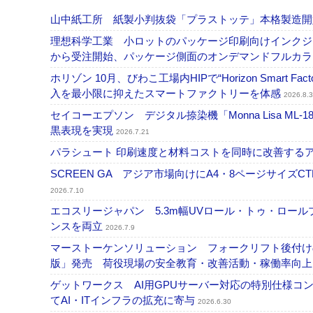
山中紙工所 紙製小判抜袋「プラストッテ」本格製造
理想科学工業 小ロットのパッケージ印刷向けインクジェッ
から受注開始、パッケージ側面のオンデマンドフルカ
ホリゾン 10月、びわこ工場内HIPで“Horizon Smart Fa
入を最小限に抑えたスマートファクトリーを体感
2026.8.3
セイコーエプソン デジタル捺染機「Monna Lisa ML-
黒表現を実現
2026.7.21
パラシュート 印刷速度と材料コストを同時に改善する
SCREEN GA アジア市場向けにA4・8ページサイズCTP「
2026.7.10
エコスリージャパン 5.3m幅UVロール・トゥ・ロールプ
ンスを両立
2026.7.9
マーストーケンソリューション フォークリフト後付け
版」発売 荷役現場の安全教育・改善活動・稼働率向
ゲットワークス AI用GPUサーバー対応の特別仕様
てAI・ITインフラの拡充に寄与
2026.6.30