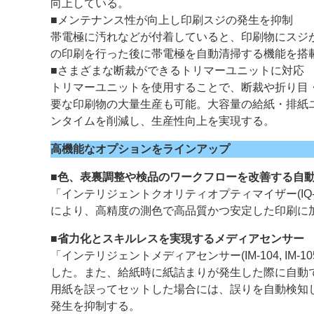
向上している。
■メンテナンス性が向上し印刷スジの発生を抑制
帯電極に汚れなどが付着していると、印刷物にスジが発生す
の印刷を行った後に帯電極を自動清掃する機能を搭
■さまざまな断裁ができるトリマーユニットに対応
トリマーユニットを使用することで、断裁や折り目
要な印刷物の大量生産も可能。大容量の給紙・排紙
ンタイムを削減し、生産性向上を実現する。
高機能なオプションをラインアップ
■色、表裏調整や検品のワークフローを改善する自
「インテリジェントクオリティオプティマイザー(IQ-6
により、高精度の測色で高品質かつ安定した印刷に
■省力化とスキルレスを実現するメディアセンサー
「インテリジェントメディアセンサー(IM-104, I
した。また、給紙時に紙詰まりが発生した際に自動
用紙を誤ってセットした場合には、誤りを自動検知
発生を抑制する。