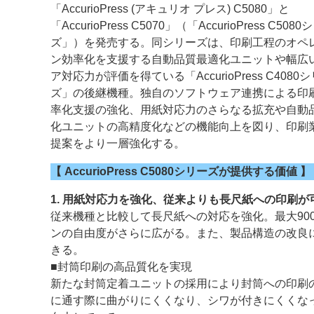
「AccurioPress (アキュリオ プレス) C5080」と
「AccurioPress C5070」（「AccurioPress C508
案内
ズ」）を発売する。同シリーズは、印刷工程のオペ
発刊案内
JFPI印刷用語集
印刷機材年鑑
ン効率化を支援する自動品質最適化ユニットや幅広
ア対応力が評価を得ている「AccurioPress C4080
運営
ズ」の後継機種。独自のソフトウェア連携による印
率化支援の強化、用紙対応力のさらなる拡充や自動
会社案内
購読・購入申し込み
サイトポリシ
化ユニットの高精度化などの機能向上を図り、印刷
提案をより一層強化する。
【 AccurioPress C5080シリーズが提供する価値 】
1. 用紙対応力を強化、従来よりも長尺紙への印刷が
従来機種と比較して長尺紙への対応を強化。最大90
ンの自由度がさらに広がる。また、製品構造の改良
きる。
■封筒印刷の高品質化を実現
新たな封筒定着ユニットの採用により封筒への印刷
に通す際に曲がりにくくなり、シワが付きにくくな