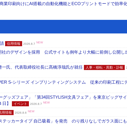
表 A3商業印刷向けにAI搭載の自動化機能とECOプリントモードで効率
申請
NEW
信用情報
2026.8.7
加藤文明社のデザインを採用 公式サイトも例年より大幅に前倒し公開し
啓一氏、代表取締役社長に髙橋淳哉氏が就任
人事・移転・異動・訃報
PER S-シリーズ インプリンティングシステム 従来の印刷工程に
グッズフェア」「第34回STYLISH文具フェア」を東京ビッグサ
４日】
NEW
イベント
2026.8.7
NEW
信用情報
2026.8.6
フ ステッカータイプ 自己吸着」を発売 のり残りなしでガラス面に