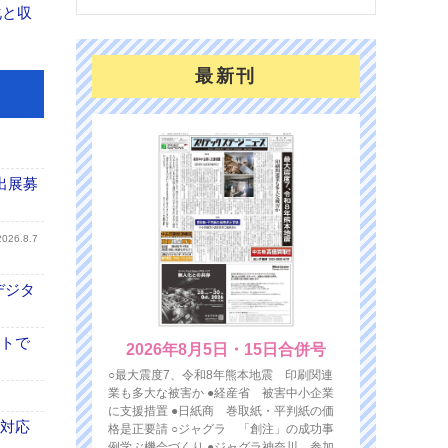
化と収
最新刊
出展募
2026.8.7
デジタ
イトで
2026年8月5日・15日合併号
○最大震度7、令和8年熊本地震 印刷関連
業も多大な被害か ●経産省 被害中小企業
に支援措置 ●日紙商 巻取紙・平判紙の価
も対応
格是正要請 ○ジャグラ 「創注」の成功事
例学ぶ機会づくり ●ジャグラ神奈川 参加