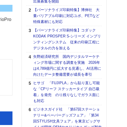
出展募集を開始
る
【パーソナライズ印刷特集】博伸社 大
DNP
量バリアブル印刷に対応ユポ、PETなど
上の
oPro
特殊素材にも対応
意識
時代
【パーソナライズ印刷特集】コダック
る組
KODAK PROSPER S-シリーズ インプリ
ンティングシステム 従来の印刷工程に
【パ
デジタルの力を加える
量バ
特殊
矢野経済研究所 国内デジタルマーケテ
ィング市場に関する調査を実施 2026年
ホリゾ
は4,789億円に拡大する見通し、AI活用に
で“Hor
向けたデータ整備需要が成長を牽引
催へ～
TO
ヒサゴ 「FUJIPLA」から貼り直し可能
スマ
な「CPリーフ ステッカータイプ 自己吸
着」を発売 のり残りなしでガラス面に
理想
も対応
刷向
ン 『
ビジネスガイド社 「第67回ステーショ
を７
ナリー&ペーパーグッズフェア」「第34
面の
回STYLISH文具フェア」を東京ビッグサ
対応