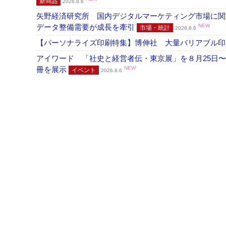
新商品
2026.8.6
矢野経済研究所 国内デジタルマーケティング市場に関する
データ整備需要が成長を牽引
NEW
市場・統計
2026.8.6
【パーソナライズ印刷特集】博伸社 大量バリアブル印
アイワード 「社史と経営者伝・東京展」を８月25日〜
冊を展示
NEW
イベント
2026.8.6