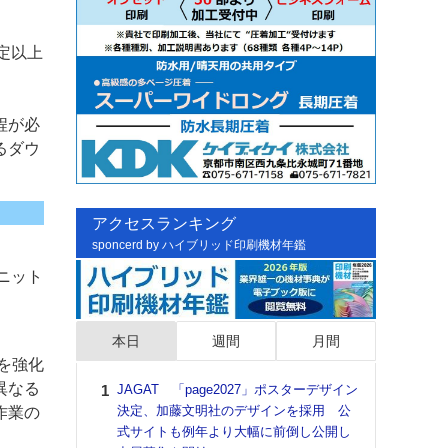
一定以上
。
程が必
るダウ
アクセスランキング
sponcerd by ハイブリッド印刷機材年鑑
ユニット
本日
週間
月間
能を強化
異なる
JAGAT 「page2027」ポスターデザイン
日印
決定、加藤文明社のデザインを採用 公
た個
作業の
式サイトも例年より大幅に前倒し公開し
彰」