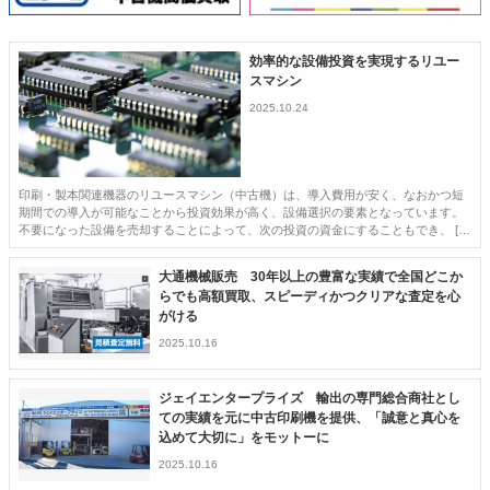
特集・デジタル印刷 アイデアで勝負！ ～多様なビジネス・多彩な商材～
JAPAN PACK 2023 特集
中古印刷機・製本機特集
2022 検査・校正特集
効率的な設備投資を実現するリユー
スマシン
特集・デジタル印刷 ～ 新成長軌道を描く
2025.10.24
案内
発刊案内
JFPI印刷用語集
印刷機材年鑑
印刷・製本関連機器のリユースマシン（中古機）は、導入費用が安く、なおかつ短
運営
期間での導入が可能なことから投資効果が高く、設備選択の要素となっています。
不要になった設備を売却することによって、次の投資の資金にすることもでき、 […
会社案内
購読・購入申し込み
サイトポリシー
お問い合わせ
大通機械販売 30年以上の豊富な実績で全国どこか
らでも高額買取、スピーディかつクリアな査定を心
がける
2025.10.16
ジェイエンタープライズ 輸出の専門総合商社とし
ての実績を元に中古印刷機を提供、「誠意と真心を
込めて大切に」をモットーに
2025.10.16