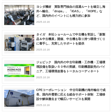
ヨシダ機材 買取専門独自の流通ルートを確立し海
外へ輸出、「drupa」、「IGAS」、「HOPE」な
ど、国内外のイベントにも精力的に参加
2025.10.16
タイガ 本社ショールームで中古機を常設し「新製
品＆中古機展」開催、中古機を取り持つ環境づくり
に着手し、充実したサポートを提供
2025.10.16
ジェピック 国内外の中古印刷機・工作機・工場環
境設備を取扱い５０年の実績、印刷機器販売のパイ
ニア、工場環境改善をトータルコーディネート
2025.10.16
CPEコーポレーション 中古印刷機の海外輸出で成
長、国内外需要に応える総合サポート体制 工場移
設や解体撤去まで幅広いサービスを展開
2025.10.16