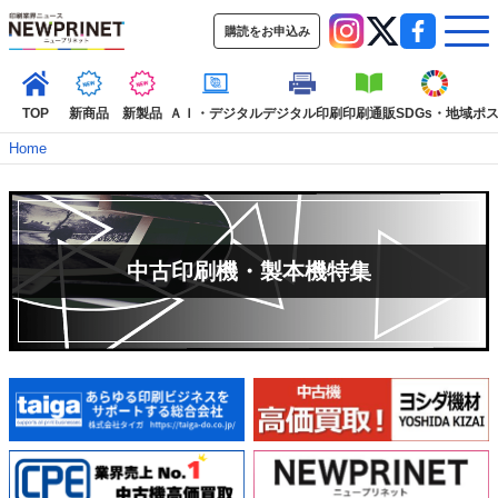
購読をお申込み
TOP
新商品
新製品
ＡＩ・デジタル
デジタル印刷
印刷通販
SDGs・地域
ポ
Home
インデックス
TOP
新着記事
特集記事
動画コンテンツ
中古印刷機・製本機特集
インタビュー
コレクション
カテゴリー一覧
新商品
新製品
ＡＩ・デジタル
デジタル印刷
印刷通販
SDGs・地域
ポストプレス
ビジネス
イベント
信用情報
業界
市場・統計
人事・移転・異動・訃報
特集記事カテゴリー一覧
2022 見える化・MIS特集