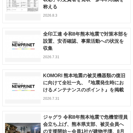
称える
特集・デジタル印刷 アイデアで勝負！ ～多様なビジネス・多彩な商材～
JAPAN PACK 2023 特集
中古印刷機・製本機特集
2022 検査・校正特集
2026.8.3
特集・デジタル印刷 ～ 新成長軌道を描く
全印工連 令和8年熊本地震で対策本部を
案内
設置、安否確認、事業活動への状況を
発刊案内
JFPI印刷用語集
印刷機材年鑑
収集
運営
2026.7.31
会社案内
購読・購入申し込み
サイトポリシー
お問い合わせ
KOMORI 熊本地震の被災機器類の復旧
に向けて全社一丸、『地震発生時にお
けるメンテナンスのポイント』を掲載
2026.7.31
ジャグラ 令和8年熊本地震で危機管理員
会立ち上げ、熊本県支部、被災会員へ
の支援開始～会員1社が建物半壊、8月