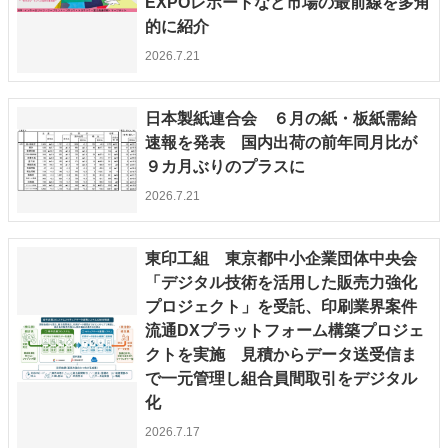
EXPOレポートなど市場の最前線を多角
的に紹介
2026.7.21
日本製紙連合会 ６月の紙・板紙需給
速報を発表 国内出荷の前年同月比が
９カ月ぶりのプラスに
2026.7.21
東印工組 東京都中小企業団体中央会
「デジタル技術を活用した販売力強化
プロジェクト」を受託、印刷業界案件
流通DXプラットフォーム構築プロジェ
クトを実施 見積からデータ送受信ま
で一元管理し組合員間取引をデジタル
化
2026.7.17