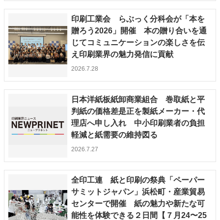
印刷工業会 らぶっく分科会が「本を
贈ろう2026」開催 本の贈り合いを通
じてコミュニケーションの楽しさを伝
え印刷業界の魅力発信に貢献
2026.7.28
日本洋紙板紙卸商業組合 巻取紙と平
判紙の価格差是正を製紙メーカー・代
理店へ申し入れ 中小印刷業者の負担
軽減と紙需要の維持図る
2026.7.27
全印工連 紙と印刷の祭典「ペーパー
サミットジャパン」浜松町・産業貿易
センターで開催 紙の魅力や新たな可
能性を体験できる２日間【７月24〜25