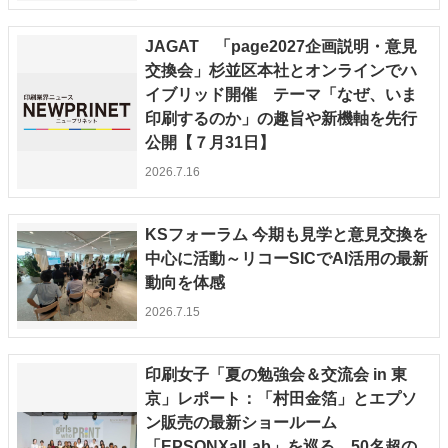
JAGAT 「page2027企画説明・意見
交換会」杉並区本社とオンラインでハ
イブリッド開催 テーマ「なぜ、いま
印刷するのか」の趣旨や新機軸を先行
公開【７月31日】
2026.7.16
KSフォーラム 今期も見学と意見交換を
中心に活動～リコーSICでAI活用の最新
動向を体感
2026.7.15
印刷女子「夏の勉強会＆交流会 in 東
京」レポート：「村田金箔」とエプソ
ン販売の最新ショールーム
「EPSONXaILab」を巡る 50名超の