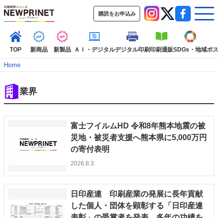
購読をお申込み
TOP
新商品
新製品
ＡＩ・デジタル
デジタル印刷
印刷通販
SDGs・地域
ポ
Home
業界
インデックス
TOP
新着記事
特集記事
動画コンテンツ
インタビュー
コレクション
富士フイルムHD 令和8年熊本地震の被
カテゴリー一覧
災地・被災者支援へ熊本県に5,000万円
の寄付表明
新商品
新製品
ＡＩ・デジタル
デジタル印刷
印刷通販
2026.8.3
SDGs・地域
ポストプレス
ビジネス
イベント
信用情報
業界
市場・統計
人事・移転・異動・訃報
日印産連 印刷産業の発展に長年貢献
特集記事カテゴリー一覧
した個人・団体を顕彰する「日印産連
2022 見える化・MIS特集
表彰」の受賞者を発表 多年の功績を