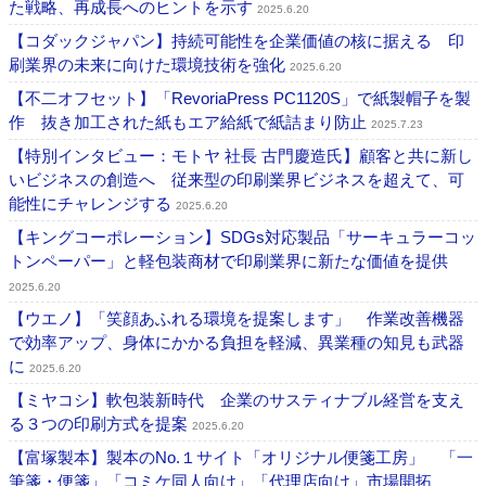
た戦略、再成長へのヒントを示す
2025.6.20
【コダックジャパン】持続可能性を企業価値の核に据える 印
刷業界の未来に向けた環境技術を強化
2025.6.20
【不二オフセット】「RevoriaPress PC1120S」で紙製帽子を製
作 抜き加工された紙もエア給紙で紙詰まり防止
2025.7.23
【特別インタビュー：モトヤ 社長 古門慶造氏】顧客と共に新し
いビジネスの創造へ 従来型の印刷業界ビジネスを超えて、可
能性にチャレンジする
2025.6.20
【キングコーポレーション】SDGs対応製品「サーキュラーコッ
トンペーパー」と軽包装商材で印刷業界に新たな価値を提供
2025.6.20
【ウエノ】「笑顔あふれる環境を提案します」 作業改善機器
で効率アップ、身体にかかる負担を軽減、異業種の知見も武器
に
2025.6.20
【ミヤコシ】軟包装新時代 企業のサスティナブル経営を支え
る３つの印刷方式を提案
2025.6.20
【富塚製本】製本のNo.１サイト「オリジナル便箋工房」 「一
筆箋・便箋」「コミケ同人向け」「代理店向け」市場開拓