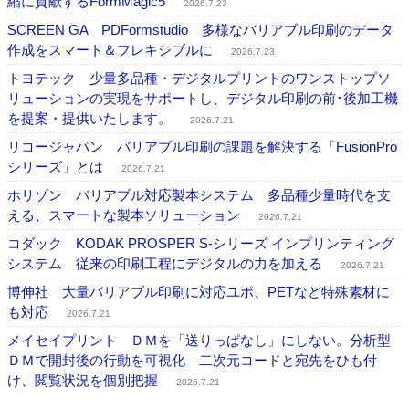
縮に貢献するFormMagic5
2026.7.23
SCREEN GA PDFormstudio 多様なバリアブル印刷のデータ
作成をスマート＆フレキシブルに
2026.7.23
トヨテック 少量多品種・デジタルプリントのワンストップソ
リューションの実現をサポートし、デジタル印刷の前･後加工機
を提案・提供いたします。
2026.7.21
リコージャパン バリアブル印刷の課題を解決する「FusionPro
シリーズ」とは
2026.7.21
ホリゾン バリアブル対応製本システム 多品種少量時代を支
える、スマートな製本ソリューション
2026.7.21
コダック KODAK PROSPER S-シリーズ インプリンティング
システム 従来の印刷工程にデジタルの力を加える
2026.7.21
博伸社 大量バリアブル印刷に対応ユポ、PETなど特殊素材に
も対応
2026.7.21
メイセイプリント ＤＭを「送りっぱなし」にしない。分析型
ＤＭで開封後の行動を可視化 二次元コードと宛先をひも付
け、閲覧状況を個別把握
2026.7.21