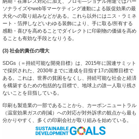
納期・在庫レス対応に加え、プロモ―ショナル用途ではパー
ソナライズやweb等マーケティング連動による販促効果の最
大化への取り組みなどがある。これら以外にはニス・ラミネ
ート・箔押しなどいわゆる装飾により、手に取る/所有する
感動・喜びを高めることでダイレクトに印刷物の価値を高め
ることも有効な手段となりうる。
(3) 社会的責任の増大
SDGs（＝持続可能な開発目標）は、2015年に国連サミット
で採択された、2030年までに達成を目指す17の国際目標で
ある。これは、世界の貧困をなくし、持続可能な社会と経済
を構築するための包括的な目標で、地球上の誰一人取り残さ
ないことを目指している。
印刷も製造業の一部であることから、カーボンニュートラル
（温室効果ガスの削減）への対応が対外訴求の観点から最も
分かりやすく、多くの印刷会社が取り組みを始めている。