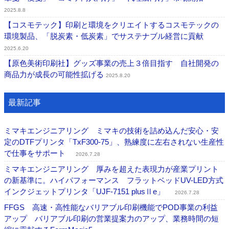
2025.8.8
【コスモテック】印刷と環境をクリエイトするコスモテックの
環境製品、「脱炭素・低炭素」でサステナブル経営に貢献
2025.6.20
【原色美術印刷社】グッズ事業の売上３倍目指す 自社開発の
商品力が成長の可能性拡げる
2025.8.20
最新記事
ミマキエンジニアリング ミマキの技術を詰め込んだ安心・安
定のDTFプリンタ「TxF300-75」、熟練度に左右されない生産性
で仕事をサポート
2026.7.28
ミマキエンジニアリング 厚みを超えた表現力が産業プリント
の新基準に。ハイパフォーマンス フラットベッドUV-LED方式
インクジェットプリンタ「UJF-7151 plusⅡe」
2026.7.28
FFGS 高速・高性能なバリアブル印刷機能でPOD事業の利益
アップ バリアブル印刷の営業提案力のアップ、業務時間の短