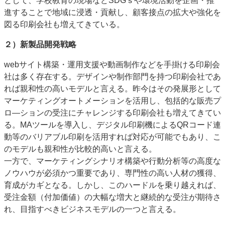
として、学校教育の現場などSDGｓや環境活動を企画・推
進することで地域に浸透・貢献し、顧客接点の拡大や強化を
図る印刷会社も増えてきている。
２）新製品開発戦略
webサイト構築・運用支援や動画制作などを手掛ける印刷会
社は多く存在する。デザインや制作部門を持つ印刷会社であ
れば親和性の高いモデルと言える。昨今はその発展形として
マーケティングオートメーションを活用し、包括的な販売プ
ロ―ションの受注にチャレンジする印刷会社も増えてきてい
る。MAツールを導入し、デジタル印刷機によるQRコード連
動等のバリアブル印刷を活用すれば対応が可能でもあり、こ
のモデルも親和性が比較的高いと言える。
一方で、マーケティングシナリオ構築や行動分析等の高度な
ノウハウが必須かつ重要であり、専門性の高い人材の獲得、
育成がカギとなる。しかし、このハードルを乗り越えれば、
受注金額（付加価値）の大幅な増大と継続的な受注が期待さ
れ、目指すべきビジネスモデルの一つと言える。