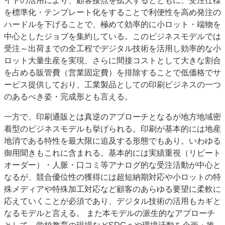
イトの活用により、顧客接点を拡大するとともに、受注仕様
を標準化・テンプレート化をすることで利便性を高め発注の
ハードルを下げることで、極めて効率的に小ロット・端物を
中心としたジョブを集約している。このビジネスモデルでは
受注～出荷までの全工程でデジタル技術を活用し効率的な小
ロット大量生産を実現、さらに間接コストとして大きな割合
を占める販管費（営業固定費）を排除することで低価格でサ
ービス提供しており、工業製品としての印刷ビジネスの一つ
のあるべき姿・完成形とも言える。
一方で、印刷通販とは真逆のアプローチとなるが地方地域密
着型のビジネスモデルも挙げられる。印刷が基本的には地産
地消である特性を最大限に追及する形態でもあり。いわゆる
御用聞きもこれに含まれる。基本的には実績重視（リピート
オーダー）・人脈・口コミ等アナログ的な受注活動が中心と
なるが、競合優位性の獲得には超短納期対応や小ロットの特
殊メディアや特殊加工対応など顧客のあらゆる要望に柔軟に
応えていくことが必須であり、デジタル技術の活用もカギと
なるモデルと言える。 また本モデルの派生的なアプローチ