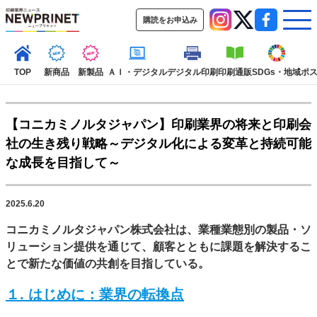
購読をお申込み
TOP
新商品
新製品
ＡＩ・デジタル
デジタル印刷
印刷通販
SDGs・地域
ポ
【コニカミノルタジャパン】印刷業界の将来と印刷会
インデックス
社の生き残り戦略～デジタル化による変革と持続可能
TOP
新着記事
特集記事
動画コンテンツ
インタビュ
な成長を目指して～
コレクション
カテゴリー一覧
2025.6.20
新商品
新製品
ＡＩ・デジタル
デジタル印刷
印刷通販
SDGs・地
コニカミノルタジャパン株式会社は、業種業態別の製品・ソ
ポストプレス
ビジネス
イベント
信用情報
業界
市場・統計
リューション提供を通じて、顧客とともに課題を解決するこ
人事・移転・異動・訃報
とで新たな価値の共創を目指している。
特集記事カテゴリー一覧
１. はじめに：業界の転換点
2022 見える化・MIS特集