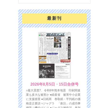
最新刊
2026年8月5日・15日合併号
○最大震度7、令和8年熊本地震 印刷関連
業も多大な被害か ●経産省 被害中小企業
に支援措置 ●日紙商 巻取紙・平判紙の価
格是正要請 ○ジャグラ 「創注」の成功事
例学ぶ機会づくり ●ジャグラ神奈川 参加