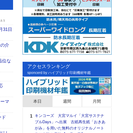
.8.5
月31日
、人の介
高品位な
アクセスランキング
sponcerd by ハイブリッド印刷機材年鑑
応
本日
週間
月間
ォーマ
キンコーズ 大宮マルイ「大宮サステナ
日印
ード
ブルDays」へ出展 古紙再生紙「おきあ
た個
がみ」を用いた無料のオリジナルノート
彰」
能にし