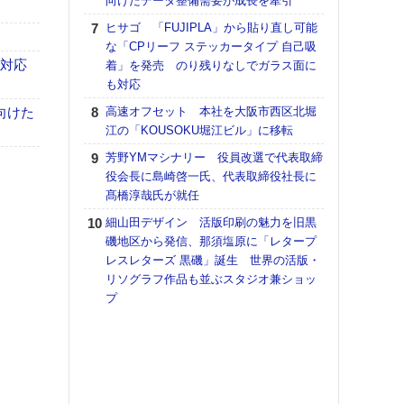
向けたデータ整備需要が成長を牽引
【K
ヒサゴ 「FUJIPLA」から貼り直し可能
道の
な「CPリーフ ステッカータイプ 自己吸
える
も対応
着」を発売 のり残りなしでガラス面に
の印刷
も対応
CE
向けた
高速オフセット 本社を大阪市西区北堀
【ペ
江の「KOUSOKU堀江ビル」に移転
ト】
芳野YMマシナリー 役員改選で代表取締
アで
役会長に島崎啓一氏、代表取締役社長に
KO
髙橋淳哉氏が就任
体製
細山田デザイン 活版印刷の魅力を旧黒
富士
磯地区から発信、那須塩原に「レタープ
地・
レスレターズ 黒磯」誕生 世界の活版・
付表
リソグラフ作品も並ぶスタジオ兼ショッ
プ
【パ
士フ
パン
書を
ツー
トも