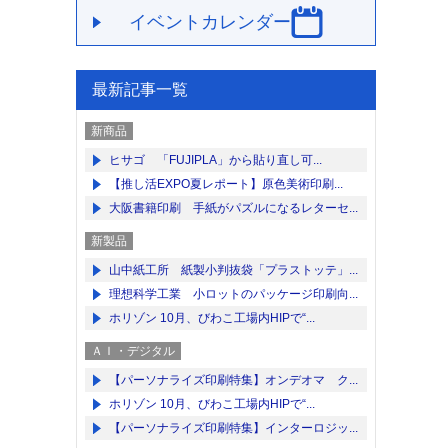
イベントカレンダー
最新記事一覧
新商品
ヒサゴ 「FUJIPLA」から貼り直し可...
【推し活EXPO夏レポート】原色美術印刷...
大阪書籍印刷 手紙がパズルになるレターセ...
新製品
山中紙工所 紙製小判抜袋「プラストッテ」...
理想科学工業 小ロットのパッケージ印刷向...
ホリゾン 10月、びわこ工場内HIPで“...
ＡＩ・デジタル
【パーソナライズ印刷特集】オンデオマ ク...
ホリゾン 10月、びわこ工場内HIPで“...
【パーソナライズ印刷特集】インターロジッ...