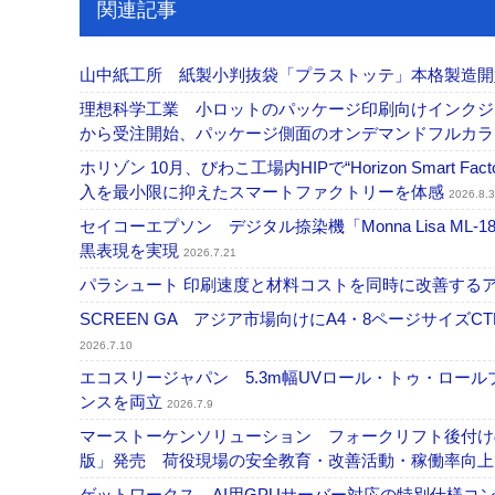
関連記事
山中紙工所 紙製小判抜袋「プラストッテ」本格製造
理想科学工業 小ロットのパッケージ印刷向けインクジェッ
から受注開始、パッケージ側面のオンデマンドフルカ
ホリゾン 10月、びわこ工場内HIPで“Horizon Smart Fa
入を最小限に抑えたスマートファクトリーを体感
2026.8.3
セイコーエプソン デジタル捺染機「Monna Lisa ML-
黒表現を実現
2026.7.21
パラシュート 印刷速度と材料コストを同時に改善する
SCREEN GA アジア市場向けにA4・8ページサイズCTP「
2026.7.10
エコスリージャパン 5.3m幅UVロール・トゥ・ロールプ
ンスを両立
2026.7.9
マーストーケンソリューション フォークリフト後付け
版」発売 荷役現場の安全教育・改善活動・稼働率向
ゲットワークス AI用GPUサーバー対応の特別仕様