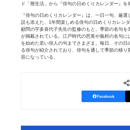
ド「暦生活」から『俳句の日めくりカレンダー』を
案内
『俳句の日めくりカレンダー』は、一日一句、厳選
説も添えた、1年間楽しめる俳句の日めくりカレン
発刊案内
JFPI印刷用語集
印刷機材年鑑
顧問の宇多喜代子先生の監修のもと、季節の名句を3
が掲載されている。江戸時代の芭蕉や蕪村の名句に
運営
を始めた若い俳人の句までさまざま。毎日、その日
会社案内
購読・購入申し込み
サイトポリシ
る俳句が紹介されており、俳句を通して季節の移り
容になっている。
Facebook