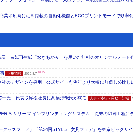
表 A3商業印刷向けにAI搭載の自動化機能とECOプリントモードで効率
へ出展 古紙再生紙「おきあがみ」を用いた無料のオリジナルノート
申請
NEW
信用情報
2026.8.7
加藤文明社のデザインを採用 公式サイトも例年より大幅に前倒し公開し
啓一氏、代表取締役社長に髙橋淳哉氏が就任
人事・移転・異動・訃報
PER S-シリーズ インプリンティングシステム 従来の印刷工程に
グッズフェア」「第34回STYLISH文具フェア」を東京ビッグサ