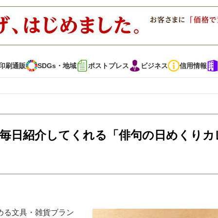
印刷通販
SDGs・地域
ポストプレス
ビジネス
信用情報
インタビュー
コレクション
を毎日紹介してくれる「俳句の日めくりカ
通販
SDGs・地域
ポストプレス
ビジネス
イベント
信用情報
で勝負！ ～多様なビジネス・多彩な商材～
JAPAN PACK 2023 特集
める文具・雑貨ブラン