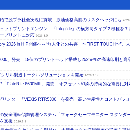
開始で脱プラ社会実現に貢献 原油価格高騰のリスクヘッジにも
2026
トプリントエンジン 『Integlide』の横方向タイプ２機種を７
ラープリントに対応
2026.8.5
ctory 2026 in HIP開催へ～“無人化との共存 〜FIRST TOUCH〜”
18000」発売 18個のプリントヘッド搭載し252m²/hの高速印刷と
アクリル製造トータルソリューションを開始
2026.7.14
PlateRite 8600MIII」発売 オフセット印刷の持続的な需要に対
リンター「VEXIS RTR5300」を発売 高い生産性とコストパフ
の安全運転傾向管理システム「フォークセーフモニター スタンダ
上を支援
2026.7.3
コンテナデータセンターを製品化 大型ラックや液浸装置の設置を可