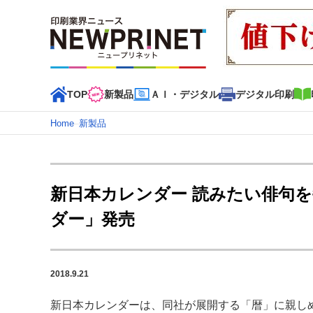
TOP
新製品
ＡＩ・デジタル
デジタル印刷
Home
–
新製品
インデックス
TOP
新着記事
特集記事
動画コンテンツ
新日本カレンダー 読みたい俳句
カテゴリー一覧
ダー」発売
新商品
新製品
ＡＩ・デジタル
デジタル印刷
印刷
特集記事カテゴリー一覧
2018.9.21
2022 見える化・MIS特集
特集・デジタル印刷 アイデア
特集・デジタル印刷 ～ 新成長軌道を描く
新日本カレンダーは、同社が展開する「暦」に親し