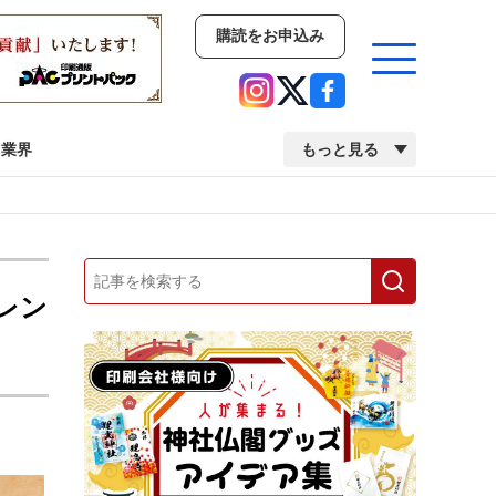
購読をお申込み
業界
もっと見る
新商品
イベント
市場・統計
人事・移転・異動・訃報
レン
業界
市場・統計
人事・移転・異動・訃報
中古印刷機・製本機特集
2022 検査・校正特集