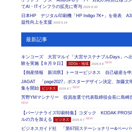
てAI・ITインフラの拡充に寄与
2026.6.30
日本HP デジタル印刷機「HP Indigo 7K+」を発
益性向上を支援
2026.6.24
最新記事
キンコーズ 大宮マルイ「大宮サステナブルDays」
験を実施【８月９日】
NEW
SDGs・地域
2026.8.8
【倒産情報 新潟県】トーヨービジネス 自己破産を
JAGAT 「page2027」ポスターデザイン決定、
集を開始
NEW
ビジネス
2026.8.7
芳野YMマシナリー 役員改選で代表取締役会長に島崎
NEW
【パーソナライズ印刷特集】コダック KODAK PROS
ルの力を加える
NEW
ビジネス
2026.8.7
ビジネスガイド社 「第67回ステーショナリー&ペーパー