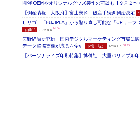
開催 OEMやオリジナルグッズ製作の商談も【９月２〜
【倒産情報 大阪府】富士美術 破産手続き開始決定
ヒサゴ 「FUJIPLA」から貼り直し可能な「CPリー
NEW
新商品
2026.8.6
矢野経済研究所 国内デジタルマーケティング市場に関する
データ整備需要が成長を牽引
NEW
市場・統計
2026.8.6
【パーソナライズ印刷特集】博伸社 大量バリアブル印