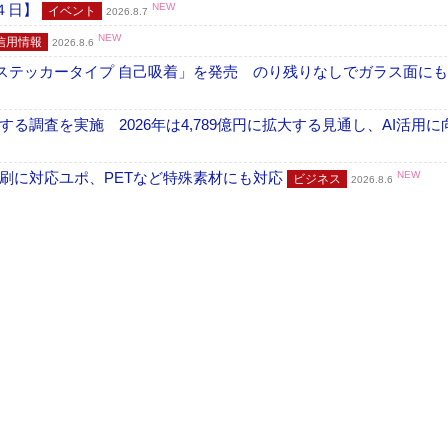
４日】
NEW
イベント
2026.8.7
NEW
信用情報
2026.8.6
フ ステッカータイプ 自己吸着」を発売 のり残りなしでガラス面に
調査を実施 2026年は4,789億円に拡大する見通し、AI活用に
刷に対応ユポ、PETなど特殊素材にも対応
NEW
ビジネス
2026.8.6