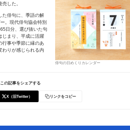
発売した。
した俳句に、季語の解
ダー。現代俳句協会特別
65日分、選び抜いた句
はじまり、平成に活躍
の行事や季節に縁のあ
ー
お問い合わせ
変わりが感じられる内
俳句の日めくりカレンダー
この記事をシェアする
X（旧Twitter）
リンクをコピー