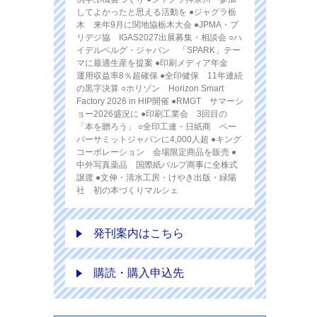
してよかったと思える活動を ●ジャグラ栃
木 来年9月に関地協栃木大会 ●JPMA・プ
リデジ協 IGAS2027出展募集・相談会 ○ハ
イデルベルグ・ジャパン 「SPARK」テー
マに最適生産を提案 ●印刷メディア年金
運用収益率8％超確保 ●全印健保 11年連続
の黒字決算 ○ホリゾン Horizon Smart
Factory 2026 in HIP開催 ●RMGT サマーシ
ョー2026盛況に ●印刷工業会 3回目の
「本を贈ろう」 ○全印工連・日紙商 ペー
パーサミットジャパンに4,000人超 ●キング
コーポレーション 会場限定商品を販売 ●
中外写真薬品 国際紙パルプ商事に全株式
譲渡 ●文伸・清水工房・けやき出版・緑陽
社 初の本づくりマルシェ
発刊案内はこちら
購読・購入申込先