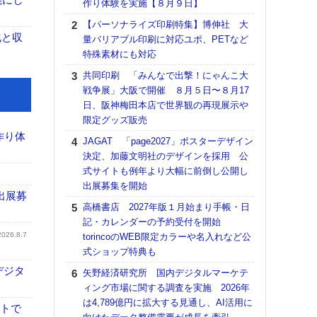
作り体験を実施【８月９日】
る
【パーソナライズ印刷特集】博伸社 大
DNP
化と収
量バリアブル印刷に対応ユポ、PETなど
上の
特殊素材にも対応
意識
時代
共同印刷 「みんなで出撃！にゃんこ大
る組
戦争展」大阪で開催 ８月５日〜８月17
日、阪神梅田本店で世界観の再現展示や
【パ
限定グッズ販売
量バ
特殊
作り体
JAGAT 「page2027」ポスターデザイン
決定、加藤文明社のデザインを採用 公
ホリゾ
式サイトも例年より大幅に前倒し公開し
で“Hor
出展募集を開始
催へ～
出展募
TO
高橋書店 2027年版１月始まり手帳・日
スマ
記・カレンダーの予約受付を開始
2026.8.7
torincoのWEB限定カラーや名入れなど公
理想
式ショップ特典も
刷向
ン 『
デジタ
矢野経済研究所 国内デジタルマーケテ
を７
ィング市場に関する調査を実施 2026年
面の
は4,789億円に拡大する見通し、AI活用に
イトで
対応