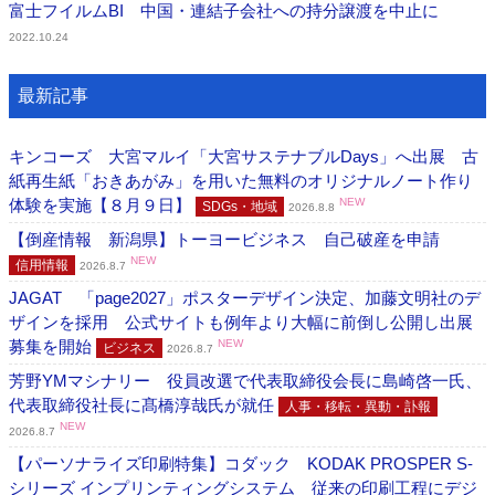
富士フイルムBI 中国・連結子会社への持分譲渡を中止に
2022.10.24
最新記事
キンコーズ 大宮マルイ「大宮サステナブルDays」へ出展 古
紙再生紙「おきあがみ」を用いた無料のオリジナルノート作り
体験を実施【８月９日】
NEW
SDGs・地域
2026.8.8
【倒産情報 新潟県】トーヨービジネス 自己破産を申請
NEW
信用情報
2026.8.7
JAGAT 「page2027」ポスターデザイン決定、加藤文明社のデ
ザインを採用 公式サイトも例年より大幅に前倒し公開し出展
募集を開始
NEW
ビジネス
2026.8.7
芳野YMマシナリー 役員改選で代表取締役会長に島崎啓一氏、
代表取締役社長に髙橋淳哉氏が就任
人事・移転・異動・訃報
NEW
2026.8.7
【パーソナライズ印刷特集】コダック KODAK PROSPER S-
シリーズ インプリンティングシステム 従来の印刷工程にデジ