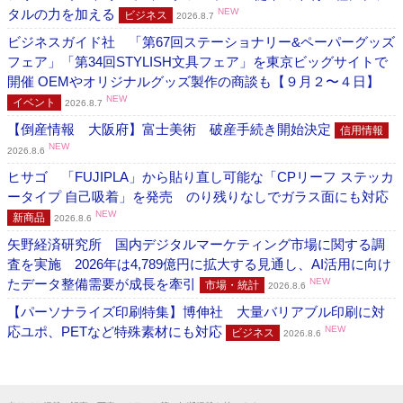
タルの力を加える
NEW
ビジネス
2026.8.7
ビジネスガイド社 「第67回ステーショナリー&ペーパーグッズ
フェア」「第34回STYLISH文具フェア」を東京ビッグサイトで
開催 OEMやオリジナルグッズ製作の商談も【９月２〜４日】
NEW
イベント
2026.8.7
【倒産情報 大阪府】富士美術 破産手続き開始決定
信用情報
NEW
2026.8.6
ヒサゴ 「FUJIPLA」から貼り直し可能な「CPリーフ ステッカ
ータイプ 自己吸着」を発売 のり残りなしでガラス面にも対応
NEW
新商品
2026.8.6
矢野経済研究所 国内デジタルマーケティング市場に関する調
査を実施 2026年は4,789億円に拡大する見通し、AI活用に向け
たデータ整備需要が成長を牽引
NEW
市場・統計
2026.8.6
【パーソナライズ印刷特集】博伸社 大量バリアブル印刷に対
応ユポ、PETなど特殊素材にも対応
NEW
ビジネス
2026.8.6