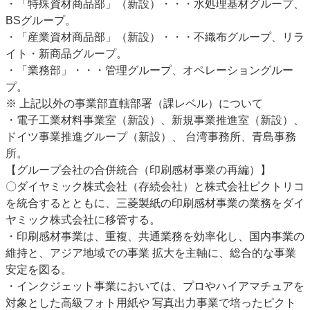
・「特殊資材商品部」（新設）・・・水処理基材グループ、
BSグループ。
・「産業資材商品部」（新設）・・・不織布グループ、リラ
イト・新商品グループ。
・「業務部」・・・管理グループ、オペレーショングルー
プ。
※ 上記以外の事業部直轄部署（課レベル）について
・電子工業材料事業室（新設）、新規事業推進室（新設）、
ドイツ事業推進グループ（新設）、 台湾事務所、青島事務
所。
【グループ会社の合併統合（印刷感材事業の再編）】
〇ダイヤミック株式会社（存続会社）と株式会社ピクトリコ
を統合するとともに、三菱製紙の印刷感材事業の業務をダイ
ヤミック株式会社に移管する。
・印刷感材事業は、重複、共通業務を効率化し、国内事業の
維持と、アジア地域での事業 拡大を主軸に、総合的な事業
安定を図る。
・インクジェット事業においては、プロやハイアマチュアを
対象とした高級フォト用紙や 写真出力事業で培ったピクト