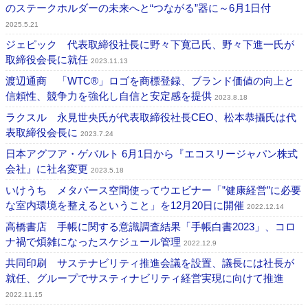
のステークホルダーの未来へと“つながる”器に～6月1日付
2025.5.21
ジェピック 代表取締役社長に野々下寛己氏、野々下進一氏が
取締役会長に就任
2023.11.13
渡辺通商 「WTC®」ロゴを商標登録、ブランド価値の向上と
信頼性、競争力を強化し自信と安定感を提供
2023.8.18
ラクスル 永見世央氏が代表取締役社長CEO、松本恭攝氏は代
表取締役会長に
2023.7.24
日本アグフア・ゲバルト 6月1日から『エコスリージャパン株式
会社』に社名変更
2023.5.18
いけうち メタバース空間使ってウエビナー「”健康経営”に必要
な室内環境を整えるということ」を12月20日に開催
2022.12.14
高橋書店 手帳に関する意識調査結果「手帳白書2023」、コロ
ナ禍で煩雑になったスケジュール管理
2022.12.9
共同印刷 サステナビリティ推進会議を設置、議長には社長が
就任、グループでサスティナビリティ経営実現に向けて推進
2022.11.15