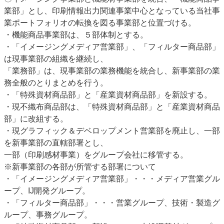
業部」とし、印刷情報出力関連事業中心となっている当社事
特集・デジタル印刷 アイデアで勝負！ ～多様なビジネス・多彩な商材～
業ポートフォリオの転換を図る事業部と位置づける。
JAPAN PACK 2023 特集
中古印刷機・製本機特集
2022 検査・校正特集
・機能商品事業部は、５部体制とする。
特集・デジタル印刷 ～ 新成長軌道を描く
・「イメージングメディア営業部」、「フィルター商品部」
は現事業部の組織を継続し、
案内
「業務部」は、現事業部の業務機能を統合し、新事業部の業
発刊案内
JFPI印刷用語集
印刷機材年鑑
務全般のとりまとめを行う。
運営
・「特殊資材商品部」と「産業資材商品部」を新設する。
・現不織布商品部は、「特殊資材商品部」と「産業資材商品
会社案内
購読・購入申し込み
サイトポリシー
部」に改組する。
お問い合わせ
・現グラフィック＆デベロップメント営業部を廃止し、一部
を新事業部の直轄部署とし、
一部（印刷感材事業）をグループ会社に移管する。
※新事業部の各部が所管する部署について
・「イメージングメディア営業部」・・・メディア営業グル
ープ、IJ開発グループ。
・「フィルター商品部」・・・営業グループ、技術・製造グ
ループ、事務グループ。