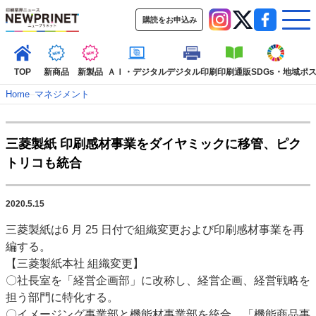
購読をお申込み
TOP
新商品
新製品
ＡＩ・デジタル
デジタル印刷
印刷通販
SDGs・地域
ポ
Home
–
マネジメント
インデックス
三菱製紙 印刷感材事業をダイヤミックに移管、ピク
TOP
新着記事
特集記事
動画コンテンツ
トリコも統合
インタビュー
コレクション
カテゴリー一覧
2020.5.15
新商品
新製品
ＡＩ・デジタル
デジタル印刷
印刷通販
三菱製紙は6 月 25 日付で組織変更および印刷感材事業を再
SDGs・地域
ポストプレス
ビジネス
イベント
信用情報
業界
編する。
市場・統計
人事・移転・異動・訃報
【三菱製紙本社 組織変更】
〇社長室を「経営企画部」に改称し、経営企画、経営戦略を
特集記事カテゴリー一覧
担う部門に特化する。
2022 見える化・MIS特集
〇イメージング事業部と機能材事業部を統合、「機能商品事