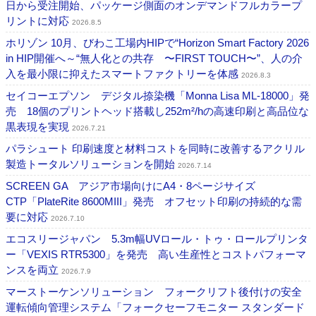
日から受注開始、パッケージ側面のオンデマンドフルカラープ
リントに対応
2026.8.5
ホリゾン 10月、びわこ工場内HIPで“Horizon Smart Factory 2026
in HIP開催へ～“無人化との共存 〜FIRST TOUCH〜”、人の介
入を最小限に抑えたスマートファクトリーを体感
2026.8.3
セイコーエプソン デジタル捺染機「Monna Lisa ML-18000」発
売 18個のプリントヘッド搭載し252m²/hの高速印刷と高品位な
黒表現を実現
2026.7.21
パラシュート 印刷速度と材料コストを同時に改善するアクリル
製造トータルソリューションを開始
2026.7.14
SCREEN GA アジア市場向けにA4・8ページサイズ
CTP「PlateRite 8600MIII」発売 オフセット印刷の持続的な需
要に対応
2026.7.10
エコスリージャパン 5.3m幅UVロール・トゥ・ロールプリンタ
ー「VEXIS RTR5300」を発売 高い生産性とコストパフォーマ
ンスを両立
2026.7.9
マーストーケンソリューション フォークリフト後付けの安全
運転傾向管理システム「フォークセーフモニター スタンダード