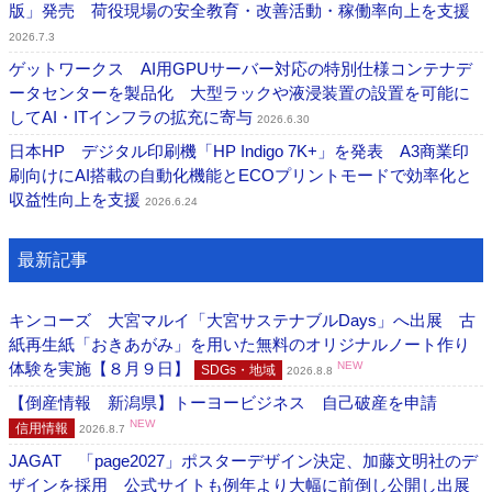
版」発売 荷役現場の安全教育・改善活動・稼働率向上を支援
2026.7.3
ゲットワークス AI用GPUサーバー対応の特別仕様コンテナデ
ータセンターを製品化 大型ラックや液浸装置の設置を可能に
してAI・ITインフラの拡充に寄与
2026.6.30
日本HP デジタル印刷機「HP Indigo 7K+」を発表 A3商業印
刷向けにAI搭載の自動化機能とECOプリントモードで効率化と
収益性向上を支援
2026.6.24
最新記事
キンコーズ 大宮マルイ「大宮サステナブルDays」へ出展 古
紙再生紙「おきあがみ」を用いた無料のオリジナルノート作り
体験を実施【８月９日】
NEW
SDGs・地域
2026.8.8
【倒産情報 新潟県】トーヨービジネス 自己破産を申請
NEW
信用情報
2026.8.7
JAGAT 「page2027」ポスターデザイン決定、加藤文明社のデ
ザインを採用 公式サイトも例年より大幅に前倒し公開し出展