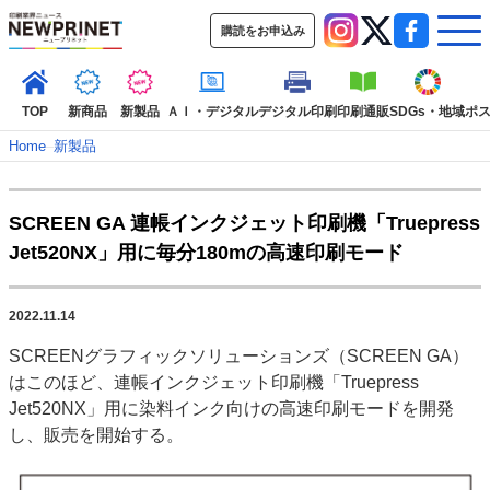
購読をお申込み
TOP
新商品
新製品
ＡＩ・デジタル
デジタル印刷
印刷通販
SDGs・地域
ポ
Home
–
新製品
インデックス
SCREEN GA 連帳インクジェット印刷機「Truepress
TOP
新着記事
特集記事
動画コンテンツ
Jet520NX」用に毎分180mの高速印刷モード
インタビュー
コレクション
カテゴリー一覧
2022.11.14
新商品
新製品
ＡＩ・デジタル
デジタル印刷
印刷通販
SCREENグラフィックソリューションズ（SCREEN GA）
SDGs・地域
ポストプレス
ビジネス
イベント
信用情報
業界
はこのほど、連帳インクジェット印刷機「Truepress
市場・統計
人事・移転・異動・訃報
Jet520NX」用に染料インク向けの高速印刷モードを開発
し、販売を開始する。
特集記事カテゴリー一覧
2022 見える化・MIS特集