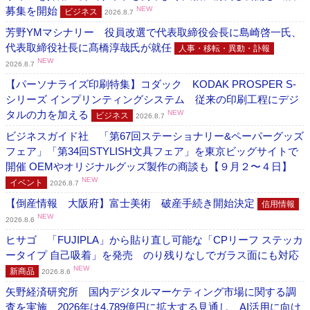
募集を開始
NEW
ビジネス
2026.8.7
芳野YMマシナリー 役員改選で代表取締役会長に島崎啓一氏、
代表取締役社長に髙橋淳哉氏が就任
人事・移転・異動・訃報
NEW
2026.8.7
【パーソナライズ印刷特集】コダック KODAK PROSPER S-
シリーズ インプリンティングシステム 従来の印刷工程にデジ
タルの力を加える
NEW
ビジネス
2026.8.7
ビジネスガイド社 「第67回ステーショナリー&ペーパーグッズ
フェア」「第34回STYLISH文具フェア」を東京ビッグサイトで
開催 OEMやオリジナルグッズ製作の商談も【９月２〜４日】
NEW
イベント
2026.8.7
【倒産情報 大阪府】富士美術 破産手続き開始決定
信用情報
NEW
2026.8.6
ヒサゴ 「FUJIPLA」から貼り直し可能な「CPリーフ ステッカ
ータイプ 自己吸着」を発売 のり残りなしでガラス面にも対応
NEW
新商品
2026.8.6
矢野経済研究所 国内デジタルマーケティング市場に関する調
査を実施 2026年は4,789億円に拡大する見通し、AI活用に向け