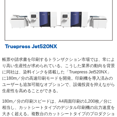
特集・デジタル印刷 アイデアで勝負！ ～多様なビジネス・多彩な商材～
JAPAN PACK 2023 特集
中古印刷機・製本機特集
2022 検査・校正特集
特集・デジタル印刷 ～ 新成長軌道を描く
案内
発刊案内
JFPI印刷用語集
印刷機材年鑑
運営
会社案内
購読・購入申し込み
サイトポリシー
帳票や請求書を印刷するトランザクション市場では、常によ
お問い合わせ
り高い生産性が求められている。こうした業界の動向を背景
に同社は、染料インクを搭載した「Truepress Jet520NX」
に180m／分の高速印刷モードを開発。印刷機を導入済みの
ユーザーも追加可能なオプションで、設備投資を抑えながら
生産性を高めることができる。
180m／分の印刷スピードは、A4両面印刷の1,200枚／分に
相当し、カットシートタイプのデジタル印刷機の出力速度を
大きく超える。複数台のカットシートタイプのプロダクショ