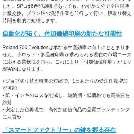
した。SPLは6色印刷機であっても、わずか１分で全胴同時
に版交換。ブラン胴の洗浄作業も並行して行い、段取り替え
時間を劇的に短縮します。
自動化が拓く、付加価値印刷の新たな可能性
Roland 700 Evolutionは単なる生産効率の向上にとどまりま
せん。小ロット・多品種印刷が求められる現在の市場ニーズ
に応える柔軟性を持ち、これにより「付加価値印刷」がより
現実的になります。
• ジョブ切り替え時間の短縮で、1日あたりの受注件数増加
が可能
• 紙・インキのロスを削減し、短納期・低価格でも高品質を
維持
• 安定した色再現で、高付加価値商品の品質ブランディング
にも貢献
「スマートファクトリー」の鍵を握る存在