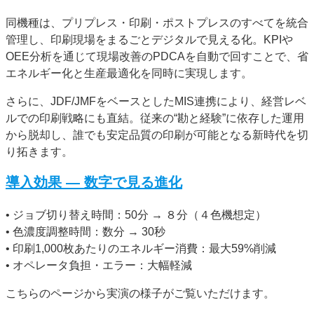
同機種は、プリプレス・印刷・ポストプレスのすべてを統合
管理し、印刷現場をまるごとデジタルで見える化。KPIや
OEE分析を通じて現場改善のPDCAを自動で回すことで、省
エネルギー化と生産最適化を同時に実現します。
さらに、JDF/JMFをベースとしたMIS連携により、経営レベ
ルでの印刷戦略にも直結。従来の“勘と経験”に依存した運用
から脱却し、誰でも安定品質の印刷が可能となる新時代を切
り拓きます。
導入効果 ― 数字で見る進化
• ジョブ切り替え時間：50分 → ８分（４色機想定）
• 色濃度調整時間：数分 → 30秒
• 印刷1,000枚あたりのエネルギー消費：最大59%削減
• オペレータ負担・エラー：大幅軽減
こちらのページから実演の様子がご覧いただけます。