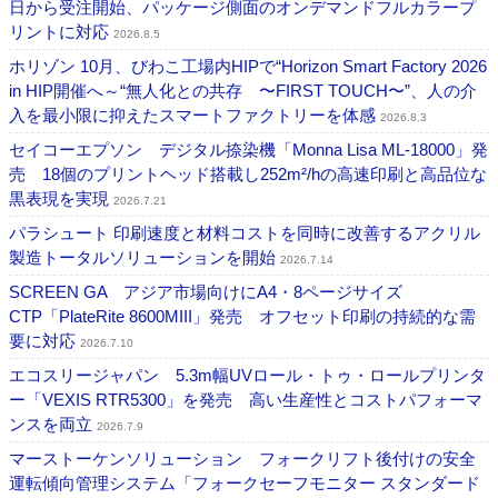
日から受注開始、パッケージ側面のオンデマンドフルカラープ
リントに対応
2026.8.5
ホリゾン 10月、びわこ工場内HIPで“Horizon Smart Factory 2026
in HIP開催へ～“無人化との共存 〜FIRST TOUCH〜”、人の介
入を最小限に抑えたスマートファクトリーを体感
2026.8.3
セイコーエプソン デジタル捺染機「Monna Lisa ML-18000」発
売 18個のプリントヘッド搭載し252m²/hの高速印刷と高品位な
黒表現を実現
2026.7.21
パラシュート 印刷速度と材料コストを同時に改善するアクリル
製造トータルソリューションを開始
2026.7.14
SCREEN GA アジア市場向けにA4・8ページサイズ
CTP「PlateRite 8600MIII」発売 オフセット印刷の持続的な需
要に対応
2026.7.10
エコスリージャパン 5.3m幅UVロール・トゥ・ロールプリンタ
ー「VEXIS RTR5300」を発売 高い生産性とコストパフォーマ
ンスを両立
2026.7.9
マーストーケンソリューション フォークリフト後付けの安全
運転傾向管理システム「フォークセーフモニター スタンダード