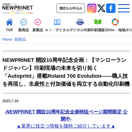
購読をお申込み
TOP
新商品
新製品
ＡＩ・デジタル
デジタル印刷
印刷通販
SDGs・地域
ポ
Home
–
新製品
インデックス
NEWPRINET 開設10周年記念企画：【マンローラン
TOP
新着記事
特集記事
動画コンテンツ
ドジャパン】印刷現場の未来を切り拓く
インタビュー
コレクション
「Autoprint」搭載Roland 700 Evolution――職人技
カテゴリー一覧
を再現し、生産性と付加価値を両立する自動化印刷機
新商品
新製品
ＡＩ・デジタル
デジタル印刷
印刷通販
SDGs・地域
ポストプレス
ビジネス
イベント
信用情報
業界
2025.7.30
市場・統計
人事・移転・異動・訃報
-NEWPRINET 開設10周年記念企画特設ページ期間限定 公
開中-
特集記事カテゴリー一覧
▲業界に役立つ情報を随時ご紹介しています▲
2022 見える化・MIS特集