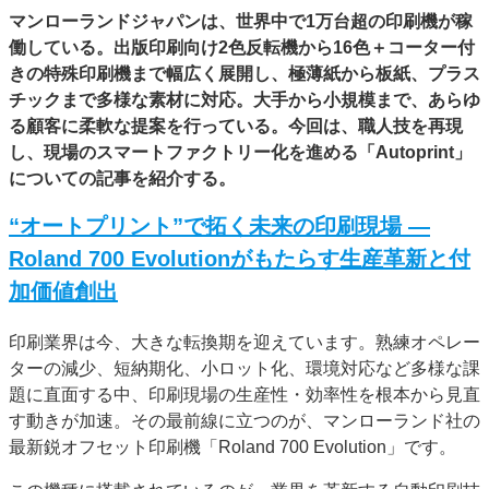
マンローランドジャパンは、世界中で1万台超の印刷機が稼
特集・デジタル印刷 アイデアで勝負！ ～多様なビジネス・多彩な商材～
働している。出版印刷向け2色反転機から16色＋コーター付
JAPAN PACK 2023 特集
中古印刷機・製本機特集
2022 検査・校正特集
きの特殊印刷機まで幅広く展開し、極薄紙から板紙、プラス
特集・デジタル印刷 ～ 新成長軌道を描く
チックまで多様な素材に対応。大手から小規模まで、あらゆ
る顧客に柔軟な提案を行っている。今回は、職人技を再現
案内
し、現場のスマートファクトリー化を進める「Autoprint」
発刊案内
JFPI印刷用語集
印刷機材年鑑
についての記事を紹介する。
運営
“オートプリント”で拓く未来の印刷現場 ―
会社案内
購読・購入申し込み
サイトポリシー
Roland 700 Evolutionがもたらす生産革新と付
お問い合わせ
加価値創出
印刷業界は今、大きな転換期を迎えています。熟練オペレー
ターの減少、短納期化、小ロット化、環境対応など多様な課
題に直面する中、印刷現場の生産性・効率性を根本から見直
す動きが加速。その最前線に立つのが、マンローランド社の
最新鋭オフセット印刷機「Roland 700 Evolution」です。