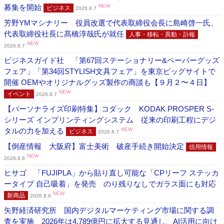
募集を開始
NEW
ビジネス
2026.8.7
芳野YMマシナリー 役員改選で代表取締役会長に島崎啓一氏、
代表取締役社長に髙橋淳哉氏が就任
人事・移転・異動・訃報
NEW
2026.8.7
ビジネスガイド社 「第67回ステーショナリー&ペーパーグッズ
フェア」「第34回STYLISH文具フェア」を東京ビッグサイトで
開催 OEMやオリジナルグッズ製作の商談も【９月２〜４日】
NEW
イベント
2026.8.7
【パーソナライズ印刷特集】コダック KODAK PROSPER S-
シリーズ インプリンティングシステム 従来の印刷工程にデジ
タルの力を加える
NEW
ビジネス
2026.8.7
【倒産情報 大阪府】富士美術 破産手続き開始決定
信用情報
NEW
2026.8.6
ヒサゴ 「FUJIPLA」から貼り直し可能な「CPリーフ ステッカ
ータイプ 自己吸着」を発売 のり残りなしでガラス面にも対応
NEW
新商品
2026.8.6
矢野経済研究所 国内デジタルマーケティング市場に関する調
査を実施 2026年は4,789億円に拡大する見通し、AI活用に向け