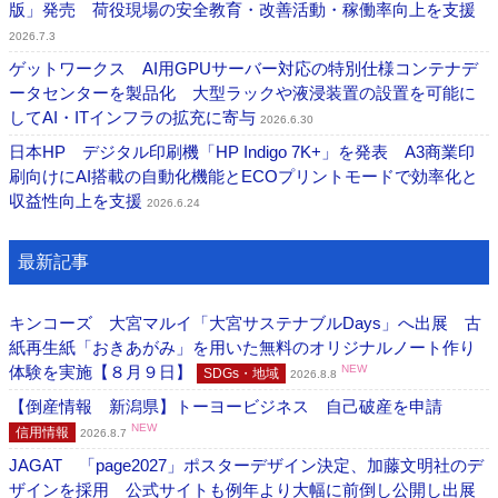
版」発売 荷役現場の安全教育・改善活動・稼働率向上を支援
2026.7.3
ゲットワークス AI用GPUサーバー対応の特別仕様コンテナデ
ータセンターを製品化 大型ラックや液浸装置の設置を可能に
してAI・ITインフラの拡充に寄与
2026.6.30
日本HP デジタル印刷機「HP Indigo 7K+」を発表 A3商業印
刷向けにAI搭載の自動化機能とECOプリントモードで効率化と
収益性向上を支援
2026.6.24
最新記事
キンコーズ 大宮マルイ「大宮サステナブルDays」へ出展 古
紙再生紙「おきあがみ」を用いた無料のオリジナルノート作り
体験を実施【８月９日】
NEW
SDGs・地域
2026.8.8
【倒産情報 新潟県】トーヨービジネス 自己破産を申請
NEW
信用情報
2026.8.7
JAGAT 「page2027」ポスターデザイン決定、加藤文明社のデ
ザインを採用 公式サイトも例年より大幅に前倒し公開し出展