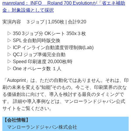
m
anroland： INFO Roland 700 Evolutionが「省エネ補助
金」対象設備として採択
実演内容 ３ジョブ | 1,050枚 | 合計9:20
▷ 350 3ジョブ分 OKシート 350x３枚
▷ SPL 全自動同時版交換
▷ ICP インライン自動濃度管理制御(Lab)
▷ QCJ ジョブ準備完全自動
▷ Speed 印刷速度 20,000枚/時
▷ One オペレータ数 １人
「Autoprint」は、ただの自動化ではありません。それは、印
刷の未来を変える“知能”そのもの。今こそ、印刷業界の次な
る価値創出に向けて、導入を検討する最良のタイミングで
す。 詳細や導入事例などは、マンローランドジャパン公式
サイトをご覧ください。
【会社情報】
マンローランドジャパン株式会社