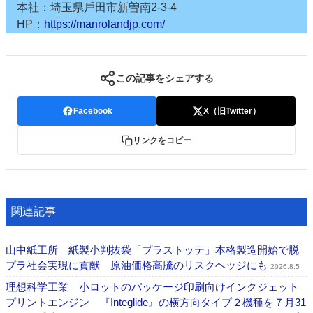
本社：埼玉県戶田市新曽南2-3-4
HP：
https://manrolandjp.com/
この記事をシェアする
Facebook
X（旧Twitter）
リンクをコピー
関連記事
山中紙工所 紙製小判抜袋「プラストッテ」本格製造開始で脱
プラ社会実現に貢献 原油価格高騰のリスクヘッジにも
2026.8.5
理想科学工業 小ロットのパッケージ印刷向けインクジェット
プリントエンジン 『Integlide』の横方向タイプ２機種を７月31