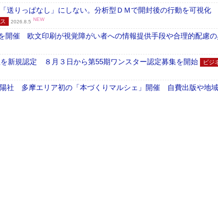
「送りっぱなし」にしない。分析型ＤＭで開封後の行動を可視化
NEW
ス
2026.8.5
」を開催 欧文印刷が視覚障がい者への情報提供手段や合理的配慮の
社を新規認定 ８月３日から第55期ワンスター認定募集を開始
ビジ
陽社 多摩エリア初の「本づくりマルシェ」開催 自費出版や地