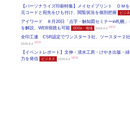
【パーソナライズ印刷特集】メイセイプリント ＤＭを
元コードと宛先をひも付け、閲覧状況を個別把握
ビジネ
アイワード ８月20日「点字・触知図セミナーin札幌
を解説、WEB視聴も可能
NEW
SDGs・地域
2026.8.4
全印工連 CSR認定でワンスター３社、ツースター２
NEW
2026.8.4
【イベントレポート】文伸・清水工房・けやき出版・緑
力を発信
NEW
ビジネス
2026.8.4