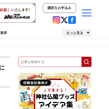
購読をお申込み
業界
もっと見る
新商品
イベント
市場・統計
人事・移転・異動・訃報
に
業界
市場・統計
人事・移転・異動・訃報
2022 見える化・MIS特集
2022 検査・校正特集