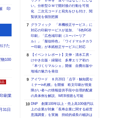
リント ＤＭを「送りっぱなし」にしな
【ペ
い。分析型ＤＭで開封後の行動を可視
ト】
催 印
化 二次元コードと宛先をひも付け、閲
アで
覧状況を個別把握
ラク
グラフィック 「本機校正サービス」に
戦略
対応の印刷サービスが追加、「6色RGB
最適
印刷」「広色域印刷（スーパーリア
の課
ル）」「擬似特色」「ワイドマルチカラ
金融
向けた
ー印刷」が本紙校正サービスに対応
ルホ
【イベントレポート】文伸・清水工房・
【イ
100
けやき出版・緑陽社 多摩エリア初の
会長
「本づくりマルシェ」開催 自費出版や
ンカ
地域の魅力を発信
【K
アイワード ８月20日「点字・触知図セ
道の
製品
ミナーin札幌」を開催 欧文印刷が視覚
える
障がい者への情報提供手段や合理的配慮
の印刷
の印刷業
の具体例を解説、WEB視聴も可能
CE
DNP 創業100年以上・売上高100億円以
【パ
月31日
上の企業が対象「長寿企業に関する経営
量バ
意識調査」を実施 持続的成長の秘訣は
特殊