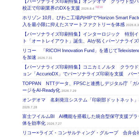
【パーソナライズ印刷特集】オンデオマ クラウド型バ
校正で印刷業界のDXを支援
NEW
2026.8.4
ホリゾン 10月、びわこ工場内HIPで“Horizon Smart Fa
入を最小限に抑えたスマートファクトリーを体感
2026.8.3
【パーソナライズ印刷特集】インターロジック 特別イン
ト「オートレイアウト」誕生、AIが拓くパーソナライ
リコー 「RICOH Innovation Fund」を通じてT
を加速
2026.7.31
【パーソナライズ印刷特集】コニカミノルタ クラウド型バリ
ョン「AccurioDX」でパーソナライズ印刷を支援 パ
TOPPAN NTTデータ、FPSCと連携しデジタル庁「
ージをAI-Ready化
2026.7.29
オンデオマ 名刺発注システム「印刷部ドットネット」導
2026.7.28
富士フイルムBI AI機能を搭載した統合型保守支援プ
体を効率化
2026.7.27
リコー×ライズ・コンサルティング・グループ 合弁会社