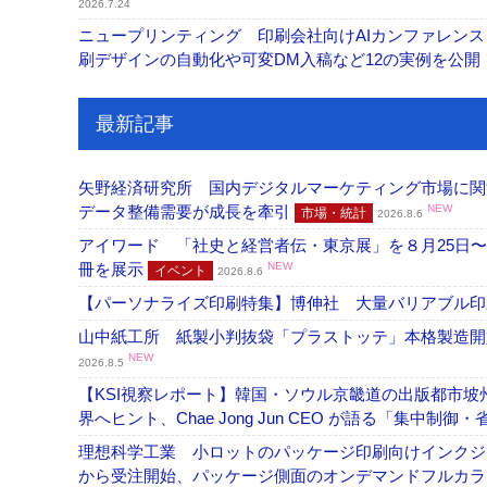
2026.7.24
ニュープリンティング 印刷会社向けAIカンファレンス
刷デザインの自動化や可変DM入稿など12の実例を公開
最新記事
矢野経済研究所 国内デジタルマーケティング市場に関する
データ整備需要が成長を牽引
NEW
市場・統計
2026.8.6
アイワード 「社史と経営者伝・東京展」を８月25日〜
冊を展示
NEW
イベント
2026.8.6
【パーソナライズ印刷特集】博伸社 大量バリアブル印
山中紙工所 紙製小判抜袋「プラストッテ」本格製造
NEW
2026.8.5
【KSI視察レポート】韓国・ソウル京畿道の出版都市坡
界へヒント、Chae Jong Jun CEO が語る「集中制御
理想科学工業 小ロットのパッケージ印刷向けインクジェッ
から受注開始、パッケージ側面のオンデマンドフルカ