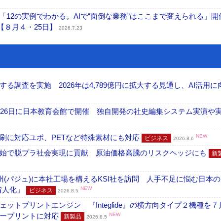
「12の実例でわかる。AIで“面倒な業務”はここまで変えられる」開
【８月４・25日】
2026.7.23
調査を実施 2026年は4,789億円に拡大する見通し、AI活用に
26日に日本教育会館で開催 独自開発の社史編集システム実演や実物
刷に対応ユポ、PETなど特殊素材にも対応
NEW
ビジネス
2026.8.6
開始で脱プラ社会実現に貢献 原油価格高騰のリスクヘッジにも
新
州(パジュ)に本社工場を構えるKSI社を訪問 人手不足に悩む日本
・省人化」
NEW
ビジネス
2026.8.5
トプリントエンジン 『Integlide』の横方向タイプ２機種を７
ラープリントに対応
NEW
新製品
2026.8.5