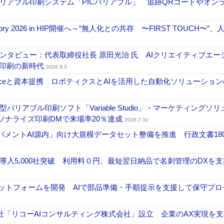
リアブル印刷システム「PICバリアブル」 追跡QRコードやオン
ctory 2026 in HIP開催へ～“無人化との共存 〜FIRST TOUCH〜”
タビュー：代表取締役社長 原田光治 氏 AIクリエイティブエー
ズ印刷の新時代
2026.8.3
elexistenceと資本提携 ロボティクスとAIを活用した自動化ソリューショ
アブル印刷ソフト「Variable Studio」・マーケティングソリ
ーソナライズ印刷DMで来場率20％達成
2026.7.31
ガバメントAI源内」向け大規模データセット整備を推進 行政文書18
入5,000社突破 利用料０円、最短翌日納品で名刺管理のDXを支
ラットフォームを開発 AIで部品準備・手順提示を支援して保守プロ
「リコーAIコンサルティング株式会社」設立 企業のAX実現を支