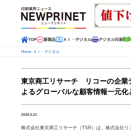
TOP
新製品
ＡＩ・デジタル
デジタル印刷
Home
–
ＡＩ・デジタル
インデックス
TOP
新着記事
特集記事
動画コンテンツ
東京商工リサーチ リコーの企業デ
カテゴリー一覧
よるグローバルな顧客情報一元化
新商品
新製品
ＡＩ・デジタル
デジタル印刷
印刷
特集記事カテゴリー一覧
2026.5.21
特集・デジタル印刷 アイデアで勝負！ ～多様なビジネス
特集・デジタル印刷 ～ 新成長軌道を描く
株式会社東京商工リサーチ（TSR）は、株式会社リ