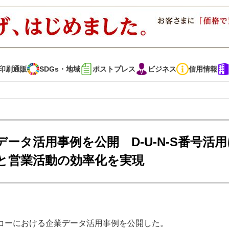
印刷通販
SDGs・地域
ポストプレス
ビジネス
信用情報
インタビュー
コレクション
ータ活用事例を公開 D-U-N-S番号活用
と営業活動の効率化を実現
通販
SDGs・地域
ポストプレス
ビジネス
イベント
信用情報
・多彩な商材～
JAPAN PACK 2023 特集
中古印刷機・製本機特集
コーにおける企業データ活用事例を公開した。