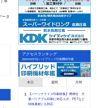
つ丁寧
データ
アクセスランキング
sponcerd by ハイブリッド印刷機材年鑑
本日
週間
月間
【パーソナライズ印刷特集】博伸社 大
日印
量バリアブル印刷に対応ユポ、PETなど
た個
特殊素材にも対応
彰」