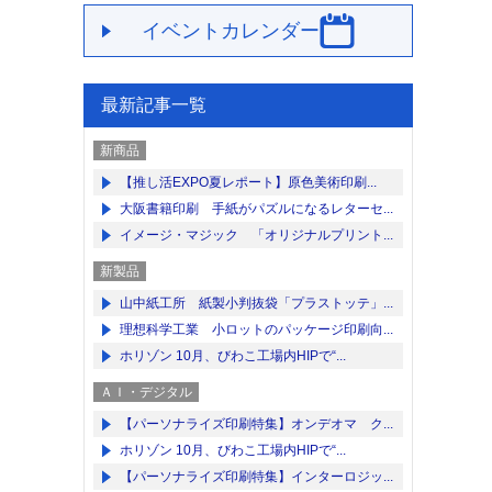
イベントカレンダー
最新記事一覧
新商品
【推し活EXPO夏レポート】原色美術印刷...
大阪書籍印刷 手紙がパズルになるレターセ...
イメージ・マジック 「オリジナルプリント...
新製品
山中紙工所 紙製小判抜袋「プラストッテ」...
理想科学工業 小ロットのパッケージ印刷向...
ホリゾン 10月、びわこ工場内HIPで“...
ＡＩ・デジタル
【パーソナライズ印刷特集】オンデオマ ク...
ホリゾン 10月、びわこ工場内HIPで“...
【パーソナライズ印刷特集】インターロジッ...