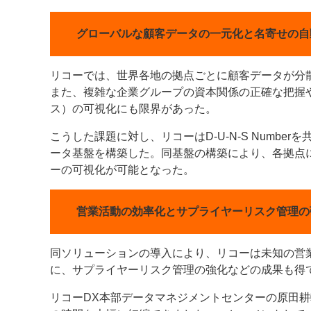
案内
グローバルな顧客データの一元化と名寄せの自
発刊案内
JFPI印刷用語集
印刷機材年鑑
リコーでは、世界各地の拠点ごとに顧客データが分
運営
また、複雑な企業グループの資本関係の正確な把握
ス）の可視化にも限界があった。
会社案内
購読・購入申し込み
サイトポリシ
こうした課題に対し、リコーはD-U-N-S Numb
ータ基盤を構築した。同基盤の構築により、各拠点
ーの可視化が可能となった。
営業活動の効率化とサプライヤーリスク管理の
同ソリューションの導入により、リコーは未知の営
に、サプライヤーリスク管理の強化などの成果も得
リコーDX本部データマネジメントセンターの原田