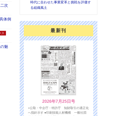
時代に合わせた事業変革と挑戦を評価す
 二次
る組織風土
具体例
最新刊
ネス
域の魅
2026年7月25日号
○公取・中企庁・特許庁 知財取引の適正化
へ指針示す ●印刷技能人材機構 一般社団