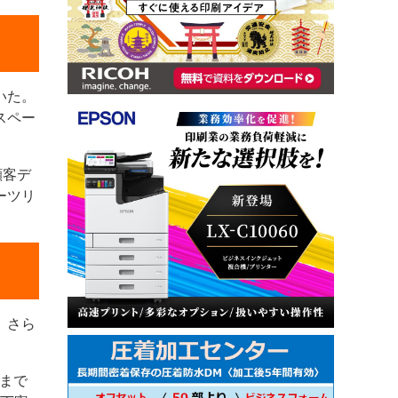
いた。
スペー
顧客デ
ーツリ
。さら
まで