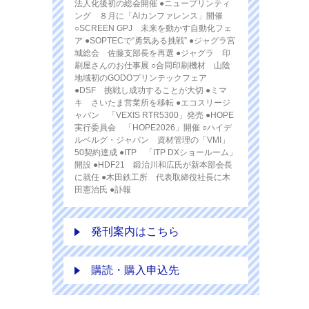
法人化後初の総会開催 ●ニュープリンティ
ング ８月に「AIカンファレンス」開催
○SCREEN GPJ 未来を動かす自動化フェ
ア ●SOPTECで“勇気ある挑戦” ●ジャグラ宮
城総会 佐藤支部長を再選 ●ジャグラ 印
刷屋さんのお仕事展 ○合同印刷機材 山陰
地域初のGODOプリンテックフェア
●DSF 挑戦し成功することが大切 ●ミマ
キ さいたま営業所を移転 ●エコスリージ
ャパン 「VEXIS RTR5300」発売 ●HOPE
実行委員会 「HOPE2026」開催 ○ハイデ
ルベルグ・ジャパン 資材管理の「VMI」
50契約達成 ●ITP 「ITP DXショールーム」
開設 ●HDF21 鍛治川和広氏が新本部会長
に就任 ●木田鉄工所 代表取締役社長に木
田憲治氏 ●訃報
発刊案内はこちら
購読・購入申込先