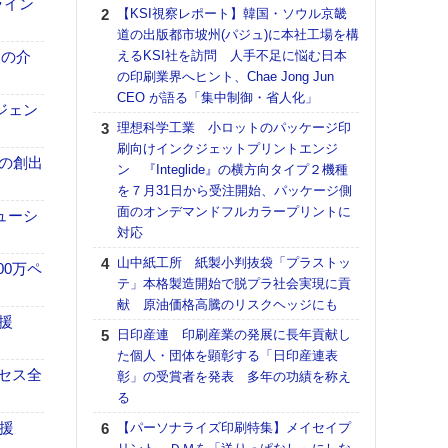
ライン
る
【KSI視察レポート】韓国・ソウル京畿
道の出版都市坡州(パジュ)に本社工場を構
DNP
、人の介
えるKSI社を訪問 人手不足に悩む日本
上の
の印刷業界へヒント、Chae Jong Jun
意識
CEO が語る「集中制御・省人化」
時代
ジェン
る組
理想科学工業 小ロットのパッケージ印
刷向けインクジェットプリントエンジ
KO
ンの創出
ン 『Integlide』の横方向タイプ２機種
体製
を７月31日から受注開始、パッケージ側
【パ
面のオンデマンドフルカラープリントに
ューシ
ルタ
対応
「Va
山中紙工所 紙製小判抜袋「プラストッ
リュー
00万ペ
テ」本格製造開始で脱プラ社会実現に貢
ライ
献 原油価格高騰のリスクヘッジにも
DM
援
日印産連 印刷産業の発展に長年貢献し
ホリゾ
た個人・団体を顕彰する「日印産連表
で“Hor
セス全
彰」の受賞者を発表 多年の功績を称え
催へ～
る
TO
スマ
援
【パーソナライズ印刷特集】メイセイプ