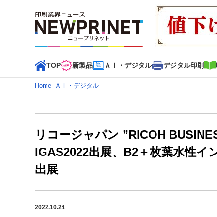
TOP
新製品
ＡＩ・デジタル
デジタル印刷
Home
–
ＡＩ・デジタル
インデックス
TOP
新着記事
特集記事
動画コンテンツ
リコージャパン ”RICOH BUSIN
カテゴリー一覧
IGAS2022出展、B2＋枚葉水性イン
新商品
新製品
ＡＩ・デジタル
デジタル印刷
印刷
出展
特集記事カテゴリー一覧
2022 見える化・MIS特集
特集・デジタル印刷 アイデア
2022.10.24
特集・デジタル印刷 ～ 新成長軌道を描く