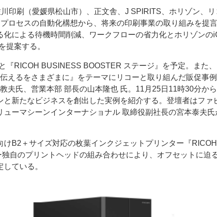
印刷（愛媛県松山市）、正文舎、J SPIRITS、ホリゾン、
刷プロセスの自動化構想から、将来の印刷事業の取り組みを提
化による待機時間削減、ワークフローの省力化とホリゾンのi
化を提案する。
と『RICOH BUSINESS BOOSTER ステージ』を予定。また
、『伝えるをさまざまに』をテーマにリコーと取り組んだ販促事
夫氏、営業本部 部長の山本隆也 氏。11月25日11時30分か
ンと新たなビジネスを創出した実例を紹介する。登壇者はファビ
リューマシーンインターナショナル 取締役副社長の宮本泰夫氏
B2＋サイズ対応の枚葉インクジェットプリンター『RICOH P
ー独自のプリントヘッドの組み合わせにより、オフセットに迫
定している。