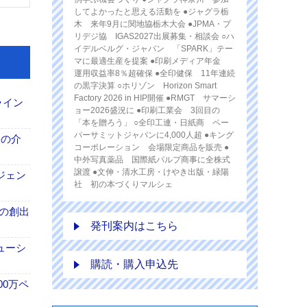
してよかったと思える活動を ●ジャグラ栃
木 来年9月に関地協栃木大会 ●JPMA・プ
リデジ協 IGAS2027出展募集・相談会 ○ハ
イデルベルグ・ジャパン 「SPARK」テー
マに最適生産を提案 ●印刷メディア年金
運用収益率8％超確保 ●全印健保 11年連続
の黒字決算 ○ホリゾン Horizon Smart
Factory 2026 in HIP開催 ●RMGT サマーシ
ライン
ョー2026盛況に ●印刷工業会 3回目の
「本を贈ろう」 ○全印工連・日紙商 ペー
パーサミットジャパンに4,000人超 ●キング
、人の介
コーポレーション 会場限定商品を販売 ●
中外写真薬品 国際紙パルプ商事に全株式
譲渡 ●文伸・清水工房・けやき出版・緑陽
ジェン
社 初の本づくりマルシェ
ンの創出
発刊案内はこちら
ューシ
購読・購入申込先
00万ペ