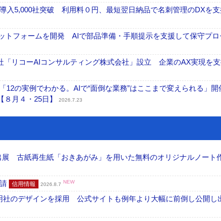
入5,000社突破 利用料０円、最短翌日納品で名刺管理のDXを支
ラットフォームを開発 AIで部品準備・手順提示を支援して保守プロ
「リコーAIコンサルティング株式会社」設立 企業のAX実現を支
「12の実例でわかる。AIで“面倒な業務”はここまで変えられる」開
【８月４・25日】
2026.7.23
へ出展 古紙再生紙「おきあがみ」を用いた無料のオリジナルノート
申請
NEW
信用情報
2026.8.7
加藤文明社のデザインを採用 公式サイトも例年より大幅に前倒し公開し