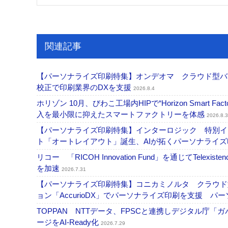
関連記事
【パーソナライズ印刷特集】オンデオマ クラウド型バ
校正で印刷業界のDXを支援
2026.8.4
ホリゾン 10月、びわこ工場内HIPで“Horizon Smart Fa
入を最小限に抑えたスマートファクトリーを体感
2026.8.3
【パーソナライズ印刷特集】インターロジック 特別イン
ト「オートレイアウト」誕生、AIが拓くパーソナライ
リコー 「RICOH Innovation Fund」を通じてT
を加速
2026.7.31
【パーソナライズ印刷特集】コニカミノルタ クラウド型バリ
ョン「AccurioDX」でパーソナライズ印刷を支援 パ
TOPPAN NTTデータ、FPSCと連携しデジタル庁「
ージをAI-Ready化
2026.7.29