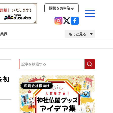
購読をお申込み
業界
もっと見る
新商品
イベント
市場・統計
人事・移転・異動・訃報
を初
業界
市場・統計
人事・移転・異動・訃報
中古印刷機・製本機特集
2022 検査・校正特集