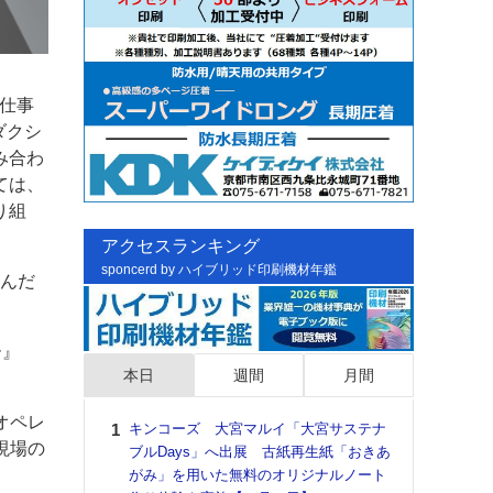
“仕事
ダクシ
み合わ
ては、
り組
アクセスランキング
sponcerd by ハイブリッド印刷機材年鑑
組んだ
ー』
本日
週間
月間
オペレ
キンコーズ 大宮マルイ「大宮サステナ
日印
、現場の
ブルDays」へ出展 古紙再生紙「おきあ
た個
がみ」を用いた無料のオリジナルノート
彰」