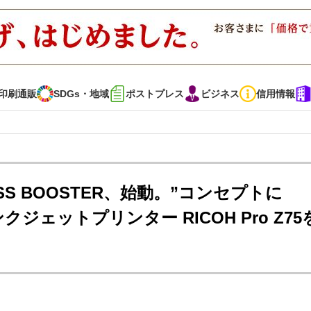
印刷通販
SDGs・地域
ポストプレス
ビジネス
信用情報
インタビュー
コレクション
ESS BOOSTER、始動。”コンセプトに
クジェットプリンター RICOH Pro Z75
通販
SDGs・地域
ポストプレス
ビジネス
イベント
信用情報
で勝負！ ～多様なビジネス・多彩な商材～
JAPAN PACK 2023 特集