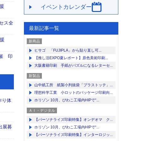
援
イベントカレンダー
セス全
最新記事一覧
援
新商品
ヒサゴ 「FUJIPLA」から貼り直し可...
催 印
【推し活EXPO夏レポート】原色美術印刷...
大阪書籍印刷 手紙がパズルになるレターセ...
新製品
山中紙工所 紙製小判抜袋「プラストッテ」...
理想科学工業 小ロットのパッケージ印刷向...
作り体
ホリゾン 10月、びわこ工場内HIPで“...
ＡＩ・デジタル
【パーソナライズ印刷特集】オンデオマ ク...
出展募
ホリゾン 10月、びわこ工場内HIPで“...
【パーソナライズ印刷特集】インターロジッ...