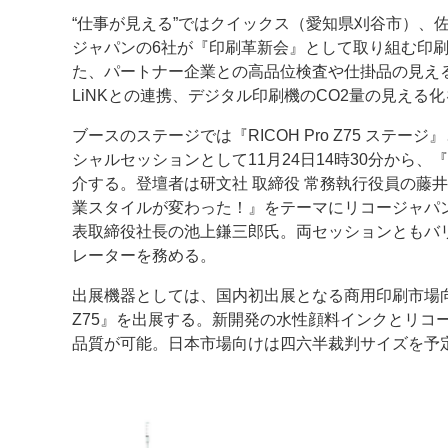
“仕事が見える”ではクイックス（愛知県刈谷市）、佐川
ジャパンの6社が『印刷革新会』として取り組む印
た、パートナー企業との高品位検査や仕掛品の見える
LiNKとの連携、デジタル印刷機のCO2量の見える
ブースのステージでは『RICOH Pro Z75 ステージ』
シャルセッションとして11月24日14時30分から
介する。登壇者は研文社 取締役 常務執行役員の藤井教
業スタイルが変わった！』をテーマにリコージャパ
表取締役社長の池上鎌三郎氏。両セッションともバ
レーターを務める。
出展機器としては、国内初出展となる商用印刷市場向け
Z75』を出展する。新開発の水性顔料インクとリコ
品質が可能。日本市場向けは四六半裁判サイズを予