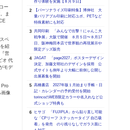
作り体験を実施【８月９日】
る
リコー
【パーソナライズ印刷特集】博伸社 大
DNP
言。ま
量バリアブル印刷に対応ユポ、PETなど
上の
CE
特殊素材にも対応
意識
時代
共同印刷 「みんなで出撃！にゃんこ大
る組
戦争展」大阪で開催 ８月５日〜８月17
、スペ
日、阪神梅田本店で世界観の再現展示や
【パ
例を紹
限定グッズ販売
量バ
ら『営
特殊
JAGAT 「page2027」ポスターデザイン
オ 代
決定、加藤文明社のデザインを採用 公
ホリゾ
がモデ
式サイトも例年より大幅に前倒し公開し
で“Hor
出展募集を開始
催へ～
TO
高橋書店 2027年版１月始まり手帳・日
ro
スマ
記・カレンダーの予約受付を開始
る画像
torincoのWEB限定カラーや名入れなど公
理想
式ショップ特典も
刷向
ン 『
ヒサゴ 「FUJIPLA」から貼り直し可能
を７
な「CPリーフ ステッカータイプ 自己吸
面の
着」を発売 のり残りなしでガラス面に
対応