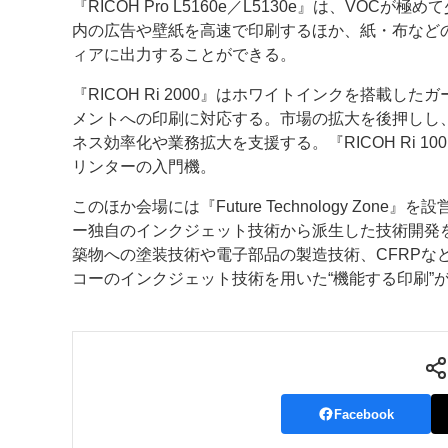
『RICOH Pro L5160e／L5130e』は、V
内の広告や壁紙を高速で印刷するほか、紙・布など
ィアに出力することができる。
『RICOH Ri 2000』はホワイトインクを搭載し
メントへの印刷に対応する。市場の拡大を後押しし
ネス効率化や業務拡大を支援する。『RICOH Ri 
リンターの入門機。
このほか会場には『Future Technology Zon
ー独自のインクジェット技術から派生した技術開発
築物への塗装技術や電子部品の製造技術、CFRPな
コーのインクジェット技術を用いた“機能する印刷”
Facebook