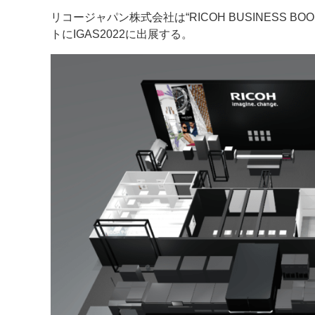
リコージャパン株式会社は“RICOH BUSINESS
案内
トにIGAS2022に出展する。
発刊案内
JFPI印刷用語集
印刷機材年鑑
運営
会社案内
購読・購入申し込み
サイトポリシ