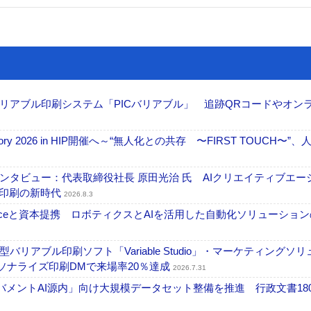
リアブル印刷システム「PICバリアブル」 追跡QRコードやオン
ctory 2026 in HIP開催へ～“無人化との共存 〜FIRST TOUCH〜”
タビュー：代表取締役社長 原田光治 氏 AIクリエイティブエー
ズ印刷の新時代
2026.8.3
elexistenceと資本提携 ロボティクスとAIを活用した自動化ソリューショ
アブル印刷ソフト「Variable Studio」・マーケティングソリ
ーソナライズ印刷DMで来場率20％達成
2026.7.31
ガバメントAI源内」向け大規模データセット整備を推進 行政文書18