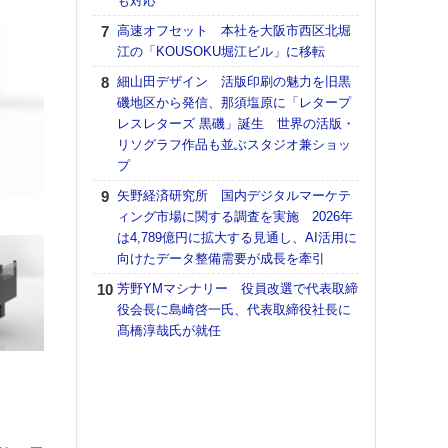
も対応
【K
高速オフセット 本社を大阪市西区北堀
道の
江の「KOUSOKU堀江ビル」に移転
える
細山田デザイン 活版印刷の魅力を旧黒
の印刷
磯地区から発信、那須塩原に「レタープ
CE
レスレターズ 黒磯」誕生 世界の活版・
【ペ
リソグラフ作品も並ぶスタジオ兼ショッ
ト】
プ
アで
矢野経済研究所 国内デジタルマーケテ
KO
ィング市場に関する調査を実施 2026年
体製
は4,789億円に拡大する見通し、AI活用に
向けたデータ整備需要が成長を牽引
富士
地・
芳野YMマシナリー 役員改選で代表取締
付表
役会長に島崎啓一氏、代表取締役社長に
髙橋淳哉氏が就任
【パ
士フ
パン
書を
ツー
トも