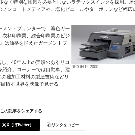
OCが極めて少なく特別な換気を必要としないラテックスインクを採用。
のノンコートメディアや、塩化ビニールやターポリンなど幅広
たガーメントプリンターで、濃色ガー
、衣料印刷業、総合印刷業のビジ
100』は価格を抑えたガーメントプ
e』を設営し、40年以上の実績のあるリコ
RICOH Ri 2000
を紹介。コーナーでは自動車、建
どの難加工材料の製造技術などリ
が目指す世界を映像で見せる。
この記事をシェアする
X（旧Twitter）
リンクをコピー