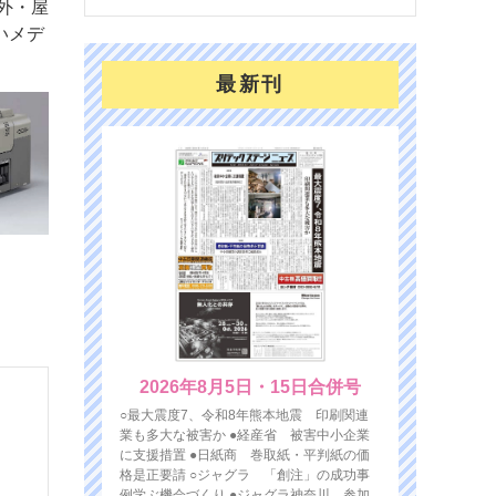
屋外・屋
いメデ
最新刊
2026年8月5日・15日合併号
○最大震度7、令和8年熊本地震 印刷関連
業も多大な被害か ●経産省 被害中小企業
に支援措置 ●日紙商 巻取紙・平判紙の価
格是正要請 ○ジャグラ 「創注」の成功事
例学ぶ機会づくり ●ジャグラ神奈川 参加