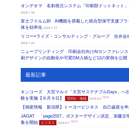
オンデオマ 名刺発注システム「印刷部ドットネット」導
2026.7.28
富士フイルムBI AI機能を搭載した統合型保守支援プ
体を効率化
2026.7.27
リコー×ライズ・コンサルティング・グループ 合弁会社
2026.7.24
ニュープリンティング 印刷会社向けAIカンファレンス
刷デザインの自動化や可変DM入稿など12の実例を公開
最新記事
キンコーズ 大宮マルイ「大宮サステナブルDays」
験を実施【８月９日】
NEW
SDGs・地域
2026.8.8
【倒産情報 新潟県】トーヨービジネス 自己破産を
JAGAT 「page2027」ポスターデザイン決定、
集を開始
NEW
ビジネス
2026.8.7