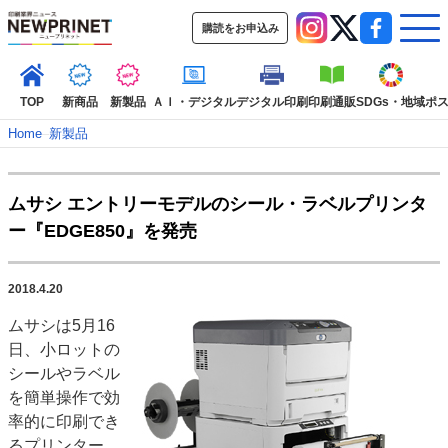
購読をお申込み
TOP
新商品
新製品
ＡＩ・デジタル
デジタル印刷
印刷通販
SDGs・地域
ポ
Home
–
新製品
インデックス
ムサシ エントリーモデルのシール・ラベルプリンタ
TOP
新着記事
特集記事
動画コンテンツ
ー『EDGE850』を発売
インタビュー
コレクション
カテゴリー一覧
2018.4.20
新商品
新製品
ＡＩ・デジタル
デジタル印刷
印刷通販
ムサシは5月16
SDGs・地域
ポストプレス
ビジネス
イベント
信用情報
業界
日、小ロットの
市場・統計
人事・移転・異動・訃報
シールやラベル
を簡単操作で効
特集記事カテゴリー一覧
率的に印刷でき
特集・デジタル印刷 アイデアで勝負！ ～多様なビジネス・多彩な商材～
るプリンター