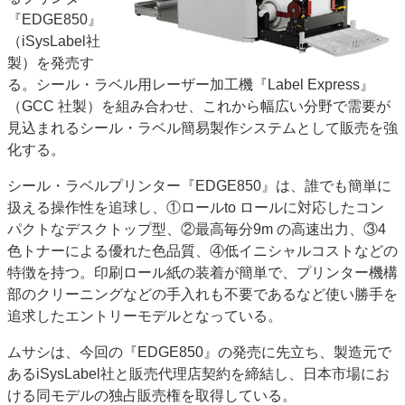
『EDGE850』
JAPAN PACK 2023 特集
中古印刷機・製本機特集
（iSysLabel社
2022 見える化・MIS特集
2022 検査・校正特集
製）を発売す
特集・デジタル印刷 ～ 新成長軌道を描く
る。シール・ラベル用レーザー加工機『Label Express』
（GCC 社製）を組み合わせ、これから幅広い分野で需要が
案内
見込まれるシール・ラベル簡易製作システムとして販売を強
発刊案内
JFPI印刷用語集
印刷機材年鑑
化する。
運営
シール・ラベルプリンター『EDGE850』は、誰でも簡単に
会社案内
購読・購入申し込み
サイトポリシー
扱える操作性を追球し、①ロールto ロールに対応したコン
お問い合わせ
パクトなデスクトップ型、②最高毎分9m の高速出力、③4
色トナーによる優れた色品質、④低イニシャルコストなどの
特徴を持つ。印刷ロール紙の装着が簡単で、プリンター機構
部のクリーニングなどの手入れも不要であるなど使い勝手を
追求したエントリーモデルとなっている。
ムサシは、今回の『EDGE850』の発売に先立ち、製造元で
あるiSysLabel社と販売代理店契約を締結し、日本市場にお
ける同モデルの独占販売権を取得している。