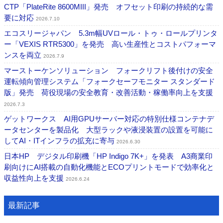
CTP「PlateRite 8600MIII」発売 オフセット印刷の持続的な需
要に対応
2026.7.10
エコスリージャパン 5.3m幅UVロール・トゥ・ロールプリンタ
ー「VEXIS RTR5300」を発売 高い生産性とコストパフォーマ
ンスを両立
2026.7.9
マーストーケンソリューション フォークリフト後付けの安全
運転傾向管理システム「フォークセーフモニター スタンダード
版」発売 荷役現場の安全教育・改善活動・稼働率向上を支援
2026.7.3
ゲットワークス AI用GPUサーバー対応の特別仕様コンテナデ
ータセンターを製品化 大型ラックや液浸装置の設置を可能に
してAI・ITインフラの拡充に寄与
2026.6.30
日本HP デジタル印刷機「HP Indigo 7K+」を発表 A3商業印
刷向けにAI搭載の自動化機能とECOプリントモードで効率化と
収益性向上を支援
2026.6.24
最新記事