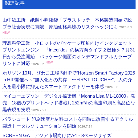
関連記事
山中紙工所 紙製小判抜袋「プラストッテ」本格製造開始で脱
プラ社会実現に貢献 原油価格高騰のリスクヘッジにも
2026.8.5
NEW
理想科学工業 小ロットのパッケージ印刷向けインクジェット
プリントエンジン 『Integlide』の横方向タイプ２機種を７月31
日から受注開始、パッケージ側面のオンデマンドフルカラープ
リントに対応
NEW
2026.8.5
ホリゾン 10月、びわこ工場内HIPで“Horizon Smart Factory 2026
in HIP開催へ～“無人化との共存 〜FIRST TOUCH〜”、人の介
入を最小限に抑えたスマートファクトリーを体感
2026.8.3
セイコーエプソン デジタル捺染機「Monna Lisa ML-18000」発
売 18個のプリントヘッド搭載し252m²/hの高速印刷と高品位な
黒表現を実現
2026.7.21
パラシュート 印刷速度と材料コストを同時に改善するアクリル
製造トータルソリューションを開始
2026.7.14
SCREEN GA アジア市場向けにA4・8ページサイズ