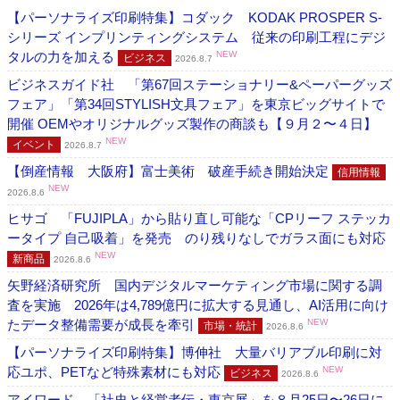
【パーソナライズ印刷特集】コダック KODAK PROSPER S-
シリーズ インプリンティングシステム 従来の印刷工程にデジ
タルの力を加える
NEW
ビジネス
2026.8.7
ビジネスガイド社 「第67回ステーショナリー&ペーパーグッズ
フェア」「第34回STYLISH文具フェア」を東京ビッグサイトで
開催 OEMやオリジナルグッズ製作の商談も【９月２〜４日】
NEW
イベント
2026.8.7
【倒産情報 大阪府】富士美術 破産手続き開始決定
信用情報
NEW
2026.8.6
ヒサゴ 「FUJIPLA」から貼り直し可能な「CPリーフ ステッカ
ータイプ 自己吸着」を発売 のり残りなしでガラス面にも対応
NEW
新商品
2026.8.6
矢野経済研究所 国内デジタルマーケティング市場に関する調
査を実施 2026年は4,789億円に拡大する見通し、AI活用に向け
たデータ整備需要が成長を牽引
NEW
市場・統計
2026.8.6
【パーソナライズ印刷特集】博伸社 大量バリアブル印刷に対
応ユポ、PETなど特殊素材にも対応
NEW
ビジネス
2026.8.6
アイワード 「社史と経営者伝・東京展」を８月25日〜26日に