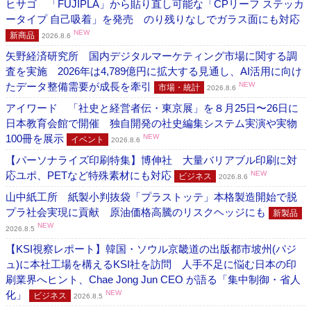
ヒサゴ 「FUJIPLA」から貼り直し可能な「CPリーフ ステッカ
ータイプ 自己吸着」を発売 のり残りなしでガラス面にも対応
NEW
新商品
2026.8.6
矢野経済研究所 国内デジタルマーケティング市場に関する調
査を実施 2026年は4,789億円に拡大する見通し、AI活用に向け
たデータ整備需要が成長を牽引
NEW
市場・統計
2026.8.6
アイワード 「社史と経営者伝・東京展」を８月25日〜26日に
日本教育会館で開催 独自開発の社史編集システム実演や実物
100冊を展示
NEW
イベント
2026.8.6
【パーソナライズ印刷特集】博伸社 大量バリアブル印刷に対
応ユポ、PETなど特殊素材にも対応
NEW
ビジネス
2026.8.6
山中紙工所 紙製小判抜袋「プラストッテ」本格製造開始で脱
プラ社会実現に貢献 原油価格高騰のリスクヘッジにも
新製品
NEW
2026.8.5
【KSI視察レポート】韓国・ソウル京畿道の出版都市坡州(パジ
ュ)に本社工場を構えるKSI社を訪問 人手不足に悩む日本の印
刷業界へヒント、Chae Jong Jun CEO が語る「集中制御・省人
化」
NEW
ビジネス
2026.8.5