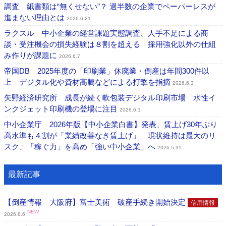
調査 紙書類は“無くせない”？ 過半数の企業でペーパーレスが
進まない理由とは
2026.6.21
ラクスル 中小企業の経営課題実態調査、人手不足による商
談・受注機会の損失経験は８割を超える 採用強化以外の仕組
み作りが課題に
2026.6.7
帝国DB 2025年度の「印刷業」休廃業・倒産は年間300件以
上 デジタル化や資材高騰などによる打撃を指摘
2026.6.3
矢野経済研究所 成長が続く軟包装デジタル印刷市場 水性イ
ンクジェット印刷機の登場に注目
2026.6.1
中小企業庁 2026年版【中小企業白書】発表、賃上げ30年ぶり
高水準も４割が「業績改善なき賃上げ」 現状維持は最大のリ
スク、「稼ぐ力」を高め「強い中小企業」へ
2026.5.31
最新記事
【倒産情報 大阪府】富士美術 破産手続き開始決定
信用情報
NEW
2026.8.6