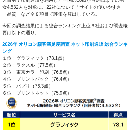
ス目的で印刷通販を利用した全国の18歳から84歳までの男
特集・デジタル印刷 アイデアで勝負！ ～多様なビジネス・多彩な商材～
女4,532人を対象に、22社について「サイトの使いやすさ」
「品質」など全８項目で評価を算出している。
JAPAN PACK 2023 特集
中古印刷機・製本機特集
2022 検査・校正特集
特集・デジタル印刷 ～ 新成長軌道を描く
今回の調査結果による総合ランキング上位６社および調査概
要は以下の通り。
案内
発刊案内
JFPI印刷用語集
印刷機材年鑑
2026年 オリコン顧客満足度調査 ネット印刷通販 総合ランキ
ング
運営
１位：グラフィック（78.1点）
会社案内
購読・購入申し込み
サイトポリシー
２位：ラクスル（77.5点）
お問い合わせ
３位：東京カラー印刷（76.8点）
４位：プリントパック（76.4点）
５位：パプリ（76.3点）
６位：プリントネット（75.9点）