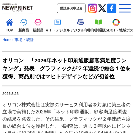
購読をお申込み
TOP
新商品
新製品
ＡＩ・デジタル
デジタル印刷
印刷通販
SDGs・地域
ポ
Home
–
市場・統計
インデックス
オリコン 「2026年ネット印刷通販顧客満足度ラン
TOP
新着記事
特集記事
動画コンテンツ
キング」発表 グラフィックが２年連続で総合１位を
インタビュー
コレクション
獲得、商品別ではマヒトデザインなどが初首位
カテゴリー一覧
新商品
新製品
ＡＩ・デジタル
デジタル印刷
印刷通販
2026.5.23
SDGs・地域
ポストプレス
ビジネス
イベント
信用情報
業界
オリコン株式会社は実際のサービス利用者を対象に第三者の
市場・統計
人事・移転・異動・訃報
立場で実施した2026年「ネット印刷通販」顧客満足度調査
の結果を発表した。その結果、グラフィックが２年連続４度
特集記事カテゴリー一覧
目の総合１位を獲得した。同調査は、過去３年以内にビジネ
2022 見える化・MIS特集