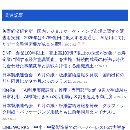
関連記事
矢野経済研究所 国内デジタルマーケティング市場に関する調
査を実施 2026年は4,789億円に拡大する見通し、AI活用に向け
たデータ整備需要が成長を牽引
NEW
2026.8.6
DNP 創業100年以上・売上高100億円以上の企業が対象「長寿
企業に関する経営意識調査」を実施 持続的成長の秘訣は時代
に合わせた事業変革と挑戦を評価する組織風土
2026.8.3
日本製紙連合会 ６月の紙・板紙需給速報を発表 国内出荷の
前年同月比が９カ月ぶりのプラスに
2026.7.21
KiteRa 「AI利用実態調査」管理・専門部門の約９割が生成AIを
日常利用 AI機能付きSaaS活用層は８割を超える満足度
2026.7.5
日本製紙連合会 ５月の紙・板紙需給速報を発表 グラフィッ
ク用紙・パッケージング用紙ともに前年同月比マイナスに
2026.6.23
LINE WORKS 中小・中堅製造業でのペーパーレス化の実態を