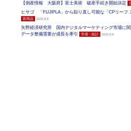
【倒産情報 大阪府】富士美術 破産手続き開始決定
ヒサゴ 「FUJIPLA」から貼り直し可能な「CPリー
新商品
2026.8.6
矢野経済研究所 国内デジタルマーケティング市場に関する
データ整備需要が成長を牽引
市場・統計
2026.8.6