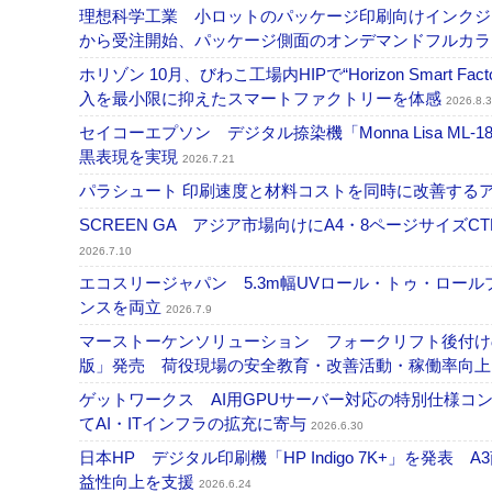
理想科学工業 小ロットのパッケージ印刷向けインクジェッ
から受注開始、パッケージ側面のオンデマンドフルカ
ホリゾン 10月、びわこ工場内HIPで“Horizon Smart Fa
入を最小限に抑えたスマートファクトリーを体感
2026.8.3
セイコーエプソン デジタル捺染機「Monna Lisa ML-
黒表現を実現
2026.7.21
パラシュート 印刷速度と材料コストを同時に改善する
SCREEN GA アジア市場向けにA4・8ページサイズCTP「
2026.7.10
エコスリージャパン 5.3m幅UVロール・トゥ・ロールプ
ンスを両立
2026.7.9
マーストーケンソリューション フォークリフト後付け
版」発売 荷役現場の安全教育・改善活動・稼働率向
ゲットワークス AI用GPUサーバー対応の特別仕様
てAI・ITインフラの拡充に寄与
2026.6.30
日本HP デジタル印刷機「HP Indigo 7K+」を発
益性向上を支援
2026.6.24