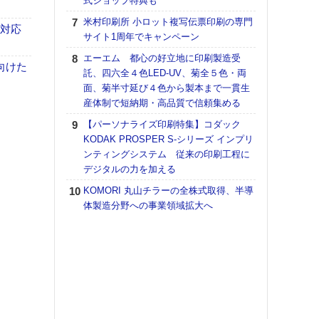
式ショップ特典も
【K
米村印刷所 小ロット複写伝票印刷の専門
も対応
道の
サイト1周年でキャンペーン
える
エーエム 都心の好立地に印刷製造受
の印刷
向けた
託、四六全４色LED-UV、菊全５色・両
CE
面、菊半寸延び４色から製本まで一貫生
富士
産体制で短納期・高品質で信頼集める
地・
【パーソナライズ印刷特集】コダック
付表
KODAK PROSPER S-シリーズ インプリ
【ペ
ンティングシステム 従来の印刷工程に
ト】
デジタルの力を加える
アで
KOMORI 丸山チラーの全株式取得、半導
KO
体製造分野への事業領域拡大へ
体製
【イ
けや
「本
地域