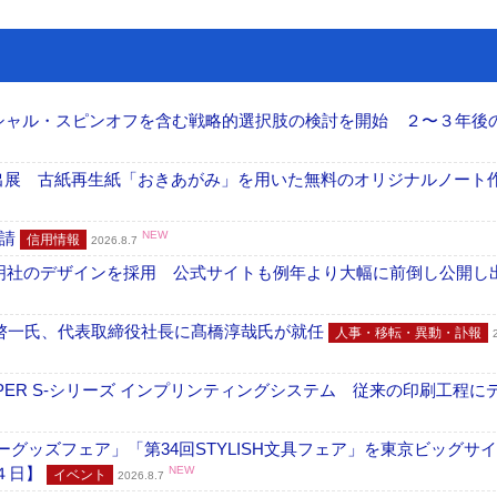
ーシャル・スピンオフを含む戦略的選択肢の検討を開始 ２〜３年後
へ出展 古紙再生紙「おきあがみ」を用いた無料のオリジナルノート
申請
NEW
信用情報
2026.8.7
加藤文明社のデザインを採用 公式サイトも例年より大幅に前倒し公開し
啓一氏、代表取締役社長に髙橋淳哉氏が就任
人事・移転・異動・訃報
PER S-シリーズ インプリンティングシステム 従来の印刷工程に
グッズフェア」「第34回STYLISH文具フェア」を東京ビッグサ
４日】
NEW
イベント
2026.8.7