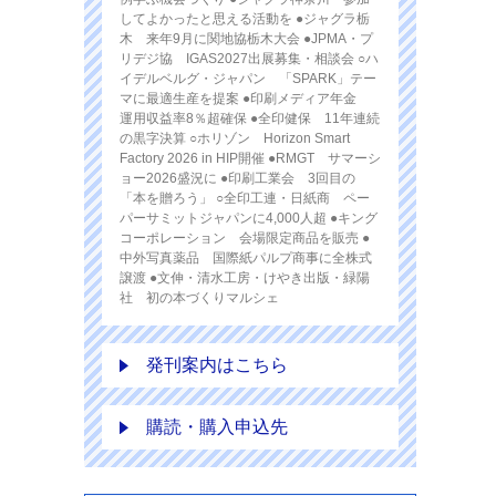
してよかったと思える活動を ●ジャグラ栃
木 来年9月に関地協栃木大会 ●JPMA・プ
リデジ協 IGAS2027出展募集・相談会 ○ハ
イデルベルグ・ジャパン 「SPARK」テー
マに最適生産を提案 ●印刷メディア年金
運用収益率8％超確保 ●全印健保 11年連続
の黒字決算 ○ホリゾン Horizon Smart
Factory 2026 in HIP開催 ●RMGT サマーシ
ョー2026盛況に ●印刷工業会 3回目の
「本を贈ろう」 ○全印工連・日紙商 ペー
パーサミットジャパンに4,000人超 ●キング
コーポレーション 会場限定商品を販売 ●
中外写真薬品 国際紙パルプ商事に全株式
譲渡 ●文伸・清水工房・けやき出版・緑陽
社 初の本づくりマルシェ
発刊案内はこちら
購読・購入申込先