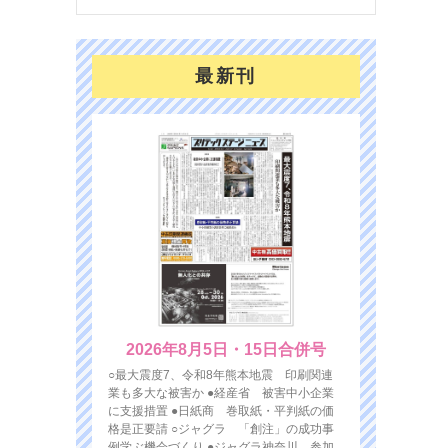
最新刊
2026年8月5日・15日合併号
○最大震度7、令和8年熊本地震 印刷関連
業も多大な被害か ●経産省 被害中小企業
に支援措置 ●日紙商 巻取紙・平判紙の価
格是正要請 ○ジャグラ 「創注」の成功事
例学ぶ機会づくり ●ジャグラ神奈川 参加