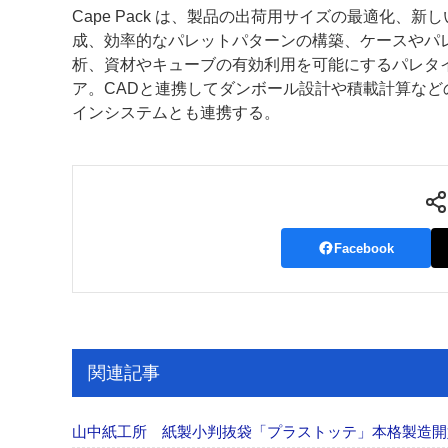
Cape Pack は、製品の出荷用サイズの最適化、新
案内
成、効率的なパレットパターンの構築、ケースやパ
析、資材やキューブの有効利用を可能にするパレタ
発刊案内
JFPI印刷用語集
印刷機材年鑑
ア。CADと連携してダンボール設計や積載計算など
インシステムとも連携する。
運営
会社案内
購読・購入申し込み
サイトポリシ
Facebook
関連記事
山中紙工所 紙製小判抜袋「プラストッテ」本格製造