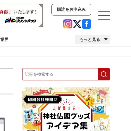
購読をお申込み
業界
もっと見る
新商品
イベント
市場・統計
人事・移転・異動・訃報
業界
市場・統計
人事・移転・異動・訃報
2022 見える化・MIS特集
2022 検査・校正特集