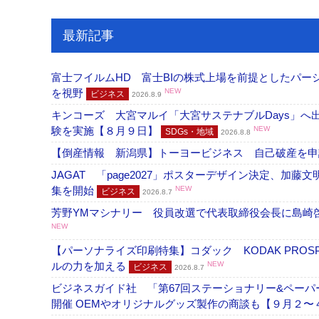
最新記事
富士フイルムHD 富士BIの株式上場を前提としたパ
を視野
NEW
ビジネス
2026.8.9
キンコーズ 大宮マルイ「大宮サステナブルDays」
験を実施【８月９日】
NEW
SDGs・地域
2026.8.8
【倒産情報 新潟県】トーヨービジネス 自己破産を
JAGAT 「page2027」ポスターデザイン決定、
集を開始
NEW
ビジネス
2026.8.7
芳野YMマシナリー 役員改選で代表取締役会長に島崎
NEW
【パーソナライズ印刷特集】コダック KODAK PROS
ルの力を加える
NEW
ビジネス
2026.8.7
ビジネスガイド社 「第67回ステーショナリー&ペーパー
開催 OEMやオリジナルグッズ製作の商談も【９月２〜