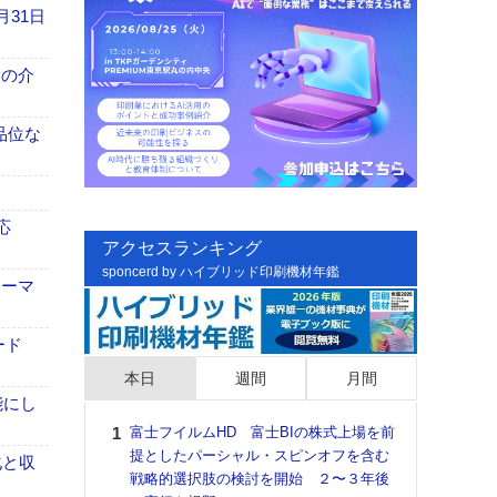
月31日
、人の介
高品位な
応
アクセスランキング
sponcerd by ハイブリッド印刷機材年鑑
ォーマ
ード
本日
週間
月間
能にし
富士フイルムHD 富士BIの株式上場を前
日印
提としたパーシャル・スピンオフを含む
た個
化と収
戦略的選択肢の検討を開始 ２〜３年後
彰」