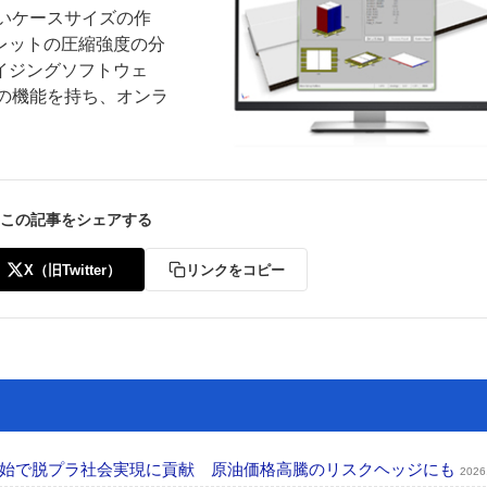
しいケースサイズの作
レットの圧縮強度の分
イジングソフトウェ
の機能を持ち、オンラ
ー
お問い合わせ
この記事をシェアする
X（旧Twitter）
リンクをコピー
開始で脱プラ社会実現に貢献 原油価格高騰のリスクヘッジにも
2026