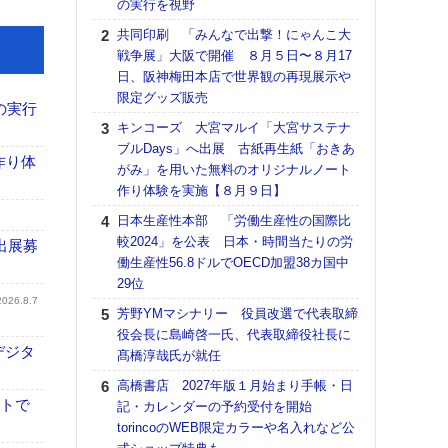
の実行を視野
る
共同印刷 「みんなで出撃！にゃんこ大
DNP
戦争展」大阪で開催 ８月５日〜８月17
上の
日、阪神梅田本店で世界観の再現展示や
意識
限定グッズ販売
時代
の実行
る組
キンコーズ 大宮マルイ「大宮サステナ
ブルDays」へ出展 古紙再生紙「おきあ
【パ
作り体
がみ」を用いた無料のオリジナルノート
量バ
作り体験を実施【８月９日】
特殊
日本生産性本部 「労働生産性の国際比
ホリゾ
較2024」を公表 日本・時間当たりの労
で“Hor
出展募
働生産性56.8ドルでOECD加盟38カ国中
催へ～
29位
TO
2026.8.7
スマ
芳野YMマシナリー 役員改選で代表取締
役会長に島崎啓一氏、代表取締役社長に
理想
デジタ
髙橋淳哉氏が就任
刷向
ン 『
高橋書店 2027年版１月始まり手帳・日
を７
イトで
記・カレンダーの予約受付を開始
面の
torincoのWEB限定カラーや名入れなど公
対応