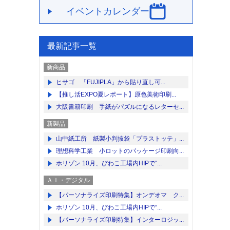
イベントカレンダー
最新記事一覧
新商品
ヒサゴ 「FUJIPLA」から貼り直し可...
【推し活EXPO夏レポート】原色美術印刷...
大阪書籍印刷 手紙がパズルになるレターセ...
新製品
山中紙工所 紙製小判抜袋「プラストッテ」...
理想科学工業 小ロットのパッケージ印刷向...
ホリゾン 10月、びわこ工場内HIPで“...
ＡＩ・デジタル
【パーソナライズ印刷特集】オンデオマ ク...
ホリゾン 10月、びわこ工場内HIPで“...
【パーソナライズ印刷特集】インターロジッ...