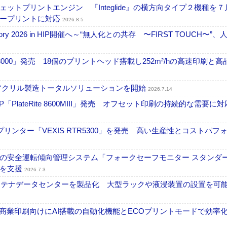
トプリントエンジン 『Integlide』の横方向タイプ２機種を７
ラープリントに対応
2026.8.5
ctory 2026 in HIP開催へ～“無人化との共存 〜FIRST TOUCH〜”
18000」発売 18個のプリントヘッド搭載し252m²/hの高速印刷と
アクリル製造トータルソリューションを開始
2026.7.14
PlateRite 8600MIII」発売 オフセット印刷の持続的な需要に対
リンター「VEXIS RTR5300」を発売 高い生産性とコストパフ
の安全運転傾向管理システム「フォークセーフモニター スタンダ
上を支援
2026.7.3
コンテナデータセンターを製品化 大型ラックや液浸装置の設置を可
表 A3商業印刷向けにAI搭載の自動化機能とECOプリントモードで効率