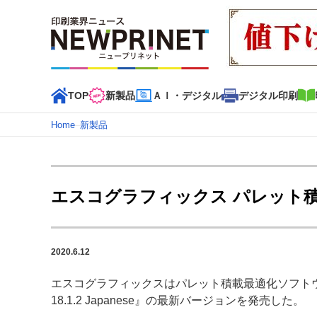
TOP
新製品
ＡＩ・デジタル
デジタル印刷
Home
–
新製品
インデックス
TOP
新着記事
特集記事
動画コンテンツ
エスコグラフィックス パレット
カテゴリー一覧
新商品
新製品
ＡＩ・デジタル
デジタル印刷
印刷
2020.6.12
特集記事カテゴリー一覧
エスコグラフィックスはパレット積載最適化ソフトウェア
特集・デジタル印刷 アイデアで勝負！ ～多様なビジネス
18.1.2 Japanese』の最新バージョンを発売した。
特集・デジタル印刷 ～ 新成長軌道を描く