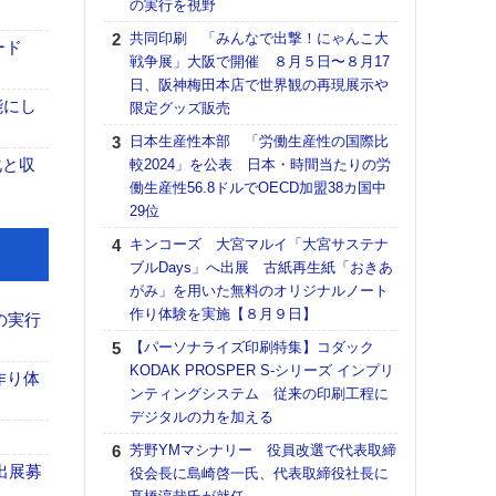
の実行を視野
る
共同印刷 「みんなで出撃！にゃんこ大
DNP
ード
戦争展」大阪で開催 ８月５日〜８月17
上の
日、阪神梅田本店で世界観の再現展示や
意識
能にし
限定グッズ販売
時代
る組
日本生産性本部 「労働生産性の国際比
化と収
較2024」を公表 日本・時間当たりの労
【パ
働生産性56.8ドルでOECD加盟38カ国中
量バ
29位
特殊
キンコーズ 大宮マルイ「大宮サステナ
ホリゾ
ブルDays」へ出展 古紙再生紙「おきあ
で“Hor
がみ」を用いた無料のオリジナルノート
催へ～
作り体験を実施【８月９日】
TO
の実行
スマ
【パーソナライズ印刷特集】コダック
KODAK PROSPER S-シリーズ インプリ
理想
作り体
ンティングシステム 従来の印刷工程に
刷向
デジタルの力を加える
ン 『
を７
芳野YMマシナリー 役員改選で代表取締
面の
出展募
役会長に島崎啓一氏、代表取締役社長に
対応