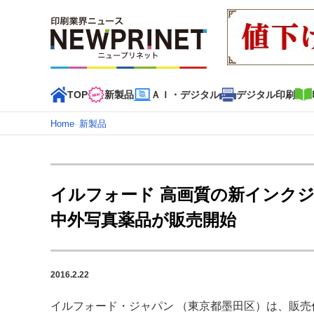
TOP
新製品
ＡＩ・デジタル
デジタル印刷
Home
–
新製品
インデックス
TOP
新着記事
特集記事
動画コンテンツ
イルフォード 高画質の新インク
カテゴリー一覧
中外写真薬品が販売開始
新商品
新製品
ＡＩ・デジタル
デジタル印刷
印刷
特集記事カテゴリー一覧
2016.2.22
2022 見える化・MIS特集
特集・デジタル印刷 アイデア
特集・デジタル印刷 ～ 新成長軌道を描く
イルフォード・ジャパン （東京都墨田区）は、販