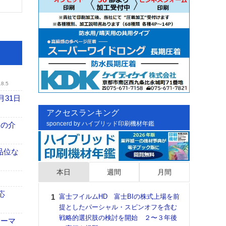
.8.5
月31日
アクセスランキング
sponcerd by ハイブリッド印刷機材年鑑
、人の介
高品位な
本日
週間
月間
応
富士フイルムHD 富士BIの株式上場を前
日印
提としたパーシャル・スピンオフを含む
た個
戦略的選択肢の検討を開始 ２〜３年後
彰」
ォーマ