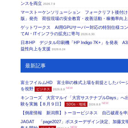
ンスを両立
2026.7.9
マーストーケンソリューション フォークリフト後付け
版」発売 荷役現場の安全教育・改善活動・稼働率向
ゲットワークス AI用GPUサーバー対応の特別仕様
てAI・ITインフラの拡充に寄与
2026.6.30
日本HP デジタル印刷機「HP Indigo 7K+」を発
益性向上を支援
2026.6.24
最新記事
富士フイルムHD 富士BIの株式上場を前提としたパ
を視野
NEW
ビジネス
2026.8.9
キンコーズ 大宮マルイ「大宮サステナブルDays」
験を実施【８月９日】
NEW
SDGs・地域
2026.8.8
【倒産情報 新潟県】トーヨービジネス 自己破産を
JAGAT 「page2027」ポスターデザイン決定、
集を開始
NEW