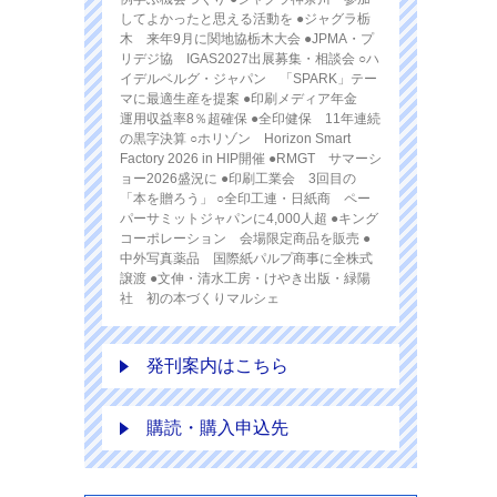
してよかったと思える活動を ●ジャグラ栃
木 来年9月に関地協栃木大会 ●JPMA・プ
リデジ協 IGAS2027出展募集・相談会 ○ハ
イデルベルグ・ジャパン 「SPARK」テー
マに最適生産を提案 ●印刷メディア年金
運用収益率8％超確保 ●全印健保 11年連続
の黒字決算 ○ホリゾン Horizon Smart
Factory 2026 in HIP開催 ●RMGT サマーシ
ョー2026盛況に ●印刷工業会 3回目の
「本を贈ろう」 ○全印工連・日紙商 ペー
パーサミットジャパンに4,000人超 ●キング
コーポレーション 会場限定商品を販売 ●
中外写真薬品 国際紙パルプ商事に全株式
譲渡 ●文伸・清水工房・けやき出版・緑陽
社 初の本づくりマルシェ
発刊案内はこちら
購読・購入申込先