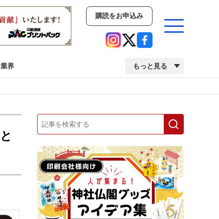
購読をお申込み
業界
もっと見る
新商品
イベント
市場・統計
人事・移転・異動・訃報
フと
業界
市場・統計
人事・移転・異動・訃報
中古印刷機・製本機特集
2022 検査・校正特集