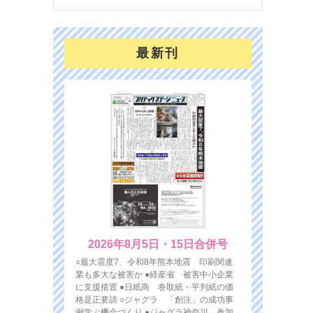
最新刊
2026年8月5日・15日合併号
○最大震度7、令和8年熊本地震 印刷関連
業も多大な被害か ●経産省 被害中小企業
に支援措置 ●日紙商 巻取紙・平判紙の価
格是正要請 ○ジャグラ 「創注」の成功事
例学ぶ機会づくり ●ジャグラ神奈川 参加