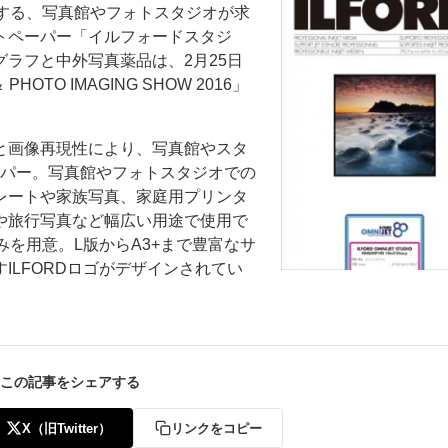
bHが製造する、写真館やフォトスタジオが求
トペーパー「イルフォードスタジ
ラフと中外写真薬品は、2月25日
OTO IMAGING SHOW 2016」
と画像再現性により、写真館やスタ
ー
お問い合わせ
ーパー。写真館やフォトスタジオでの
レートや家族写真、家庭用プリンタ
や旅行写真など幅広い用途で使用で
みを用意。L版からA3+まで豊富なサ
ILFORDロゴがデザインされてい
この記事をシェアする
X（旧Twitter）
リンクをコピー