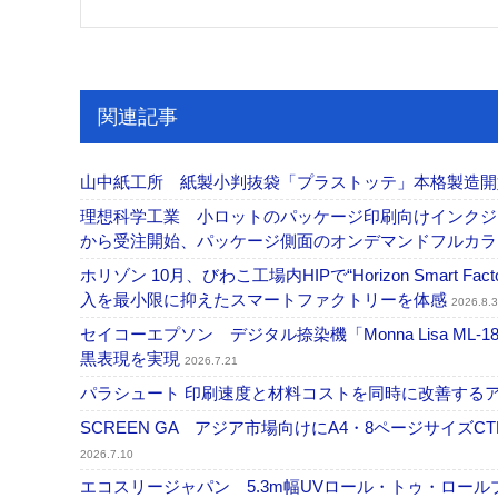
関連記事
山中紙工所 紙製小判抜袋「プラストッテ」本格製造
理想科学工業 小ロットのパッケージ印刷向けインクジェッ
から受注開始、パッケージ側面のオンデマンドフルカ
ホリゾン 10月、びわこ工場内HIPで“Horizon Smart Fa
入を最小限に抑えたスマートファクトリーを体感
2026.8.3
セイコーエプソン デジタル捺染機「Monna Lisa ML-
黒表現を実現
2026.7.21
パラシュート 印刷速度と材料コストを同時に改善する
SCREEN GA アジア市場向けにA4・8ページサイズCTP「
2026.7.10
エコスリージャパン 5.3m幅UVロール・トゥ・ロールプ