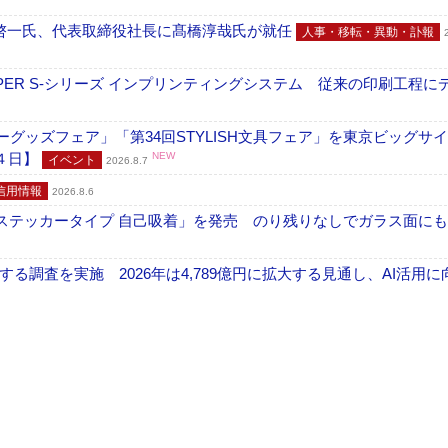
啓一氏、代表取締役社長に髙橋淳哉氏が就任
人事・移転・異動・訃報
PER S-シリーズ インプリンティングシステム 従来の印刷工程に
グッズフェア」「第34回STYLISH文具フェア」を東京ビッグサ
４日】
NEW
イベント
2026.8.7
信用情報
2026.8.6
フ ステッカータイプ 自己吸着」を発売 のり残りなしでガラス面に
調査を実施 2026年は4,789億円に拡大する見通し、AI活用に