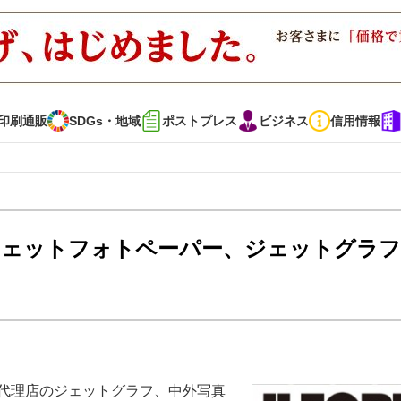
印刷通販
SDGs・地域
ポストプレス
ビジネス
信用情報
インタビュー
コレクション
ジェットフォトペーパー、ジェットグラ
通販
SDGs・地域
ポストプレス
ビジネス
イベント
信用情報
で勝負！ ～多様なビジネス・多彩な商材～
JAPAN PACK 2023 特集
売代理店のジェットグラフ、中外写真