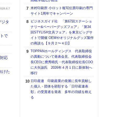
髙橋淳哉氏が就任
【K
米村印刷所 小ロット複写伝票印刷の専門
2026.8.7
道の
サイト1周年でキャンペーン
える
ビジネスガイド社 「第67回ステーショ
デジタ
の印刷
ナリー&ペーパーグッズフェア」「第34
CE
回STYLISH文具フェア」を東京ビッグサ
イトで
富士
イトで開催 OEMやオリジナルグッズ製作
地・
の商談も【９月２〜４日】
付表
TOPPANホールディングス 代表取締役
【ペ
の異動について発表会見、代表取締役会
も対応
ト】
長CEOに麿秀晴氏・代表取締役社長COO
アで
に大矢諭氏 2026年４月１日に新体制へ
向けた
移行
KO
体製
日印産連 印刷産業の発展に長年貢献し
た個人・団体を顕彰する「日印産連表
【イ
彰」の受賞者を発表 多年の功績を称え
けや
る
「本
地域