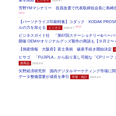
ビジネス
2026.8.7
芳野YMマシナリー 役員改選で代表取締役会長に島崎
NEW
【パーソナライズ印刷特集】コダック KODAK PROS
ルの力を加える
NEW
ビジネス
2026.8.7
ビジネスガイド社 「第67回ステーショナリー&ペーパー
開催 OEMやオリジナルグッズ製作の商談も【９月２〜
【倒産情報 大阪府】富士美術 破産手続き開始決定
ヒサゴ 「FUJIPLA」から貼り直し可能な「CPリー
新商品
2026.8.6
矢野経済研究所 国内デジタルマーケティング市場に関する
データ整備需要が成長を牽引
市場・統計
2026.8.6