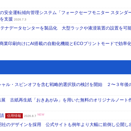
の安全運転傾向管理システム「フォークセーフモニター スタンダ
上を支援
2026.7.3
コンテナデータセンターを製品化 大型ラックや液浸装置の設置を可
表 A3商業印刷向けにAI搭載の自動化機能とECOプリントモードで効率
ーシャル・スピンオフを含む戦略的選択肢の検討を開始 ２〜３年後
へ出展 古紙再生紙「おきあがみ」を用いた無料のオリジナルノート
申請
NEW
信用情報
2026.8.7
加藤文明社のデザインを採用 公式サイトも例年より大幅に前倒し公開し