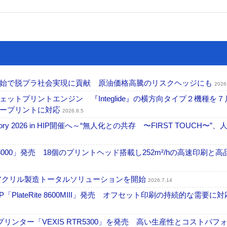
開始で脱プラ社会実現に貢献 原油価格高騰のリスクヘッジにも
2026
トプリントエンジン 『Integlide』の横方向タイプ２機種を７
ラープリントに対応
2026.8.5
ctory 2026 in HIP開催へ～“無人化との共存 〜FIRST TOUCH〜”
18000」発売 18個のプリントヘッド搭載し252m²/hの高速印刷と
アクリル製造トータルソリューションを開始
2026.7.14
PlateRite 8600MIII」発売 オフセット印刷の持続的な需要に対
リンター「VEXIS RTR5300」を発売 高い生産性とコストパフ