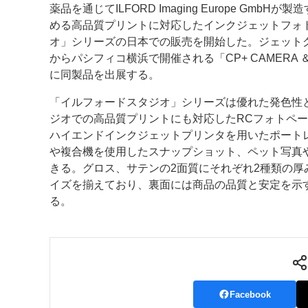
薬品を通じてILFORD Imaging Europe Gm
める高品質プリントに対応したインクジェットフォ
案内
オ」シリーズの日本での販売を開始した。ジェットグ
発刊案内
JFPI印刷用語集
印刷機材年鑑
からパシフィコ横浜で開催される「CP+ CAMERA ＆ PH
に同製品を出展する。
運営
「イルフォードスタジオ」シリーズは優れた発色性
会社案内
購読・購入申し込み
サイトポリシ
ジオでの高品質プリントにも対応したRCフォトペ
ハイエンドインクジェットプリンタを用いたポート
や複合機を使用したスナップショット、ペット写真
きる。グロス、サテンの2面質にそれぞれ2種類の厚
イズを揃えており、裏面には商品の品質と安定を示す
る。
Facebook