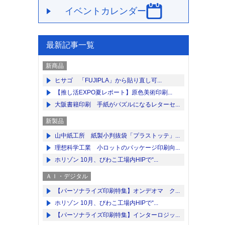
イベントカレンダー
最新記事一覧
新商品
ヒサゴ 「FUJIPLA」から貼り直し可...
【推し活EXPO夏レポート】原色美術印刷...
大阪書籍印刷 手紙がパズルになるレターセ...
新製品
山中紙工所 紙製小判抜袋「プラストッテ」...
理想科学工業 小ロットのパッケージ印刷向...
ホリゾン 10月、びわこ工場内HIPで“...
ＡＩ・デジタル
【パーソナライズ印刷特集】オンデオマ ク...
ホリゾン 10月、びわこ工場内HIPで“...
【パーソナライズ印刷特集】インターロジッ...