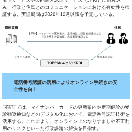
配信サービスや公的個人認証サービス（JPKI）に組み込
特集・デジタル印刷 アイデアで勝負！ ～多様なビジネス・多彩な商材～
み、行政と住民とのコミュニケーションにおける有効性を検
証する。実証期間は2026年10月以降を予定している。
JAPAN PACK 2023 特集
中古印刷機・製本機特集
2022 検査・校正特集
特集・デジタル印刷 ～ 新成長軌道を描く
案内
発刊案内
JFPI印刷用語集
印刷機材年鑑
運営
会社案内
購読・購入申し込み
サイトポリシー
お問い合わせ
電話番号認証の活用によりオンライン手続きの安
全性を向上
同実証では、マイナンバーカードの更新案内や定期健診の受
診勧奨通知などのデジタル化において、電話番号認証技術を
活用する。これにより、オンライン上のなりすましや不正利
用のリスクといった行政課題の解決を目指す。