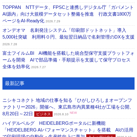
TOPPAN NTTデータ、FPSCと連携しデジタル庁「ガバメント
AI源内」向け大規模データセット整備を推進 行政文書1800万
ページをAI-Ready化
2026.7.29
オンデオマ 名刺発注システム「印刷部ドットネット」導入
5,000社突破 利用料０円、最短翌日納品で名刺管理のDXを支援
2026.7.28
富士フイルムBI AI機能を搭載した統合型保守支援プラットフォ
ームを開発 AIで部品準備・手順提示を支援して保守プロセス
全体を効率化
2026.7.27
最新記事
ニシキコネクト 地域の仕事を知る「ひがしひろしまオープンフ
ァクトリー2026」開催へ、東広島市内異業種4社が工場を公開、
8月20日～22日
NEW
ビジネス
2026.8.10
ハイデルベルグ HEIDELBERGポータルに新機能
「HEIDELBERG AIパフォーマンスチャット」を搭載 AIの活用
で印刷現場の自動化・生産性向上に寄与
ＡＩ・デジタル