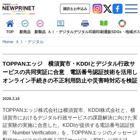
購読をお申込み
TOP
新商品
新製品
ＡＩ・デジタル
デジタル印刷
印刷通販
SDGs・地域
ポ
Home
–
ＡＩ・デジタル
インデックス
TOPPANエッジ 横須賀市・KDDIとデジタル行政サ
TOP
新着記事
特集記事
動画コンテンツ
ービスの共同実証に合意 電話番号認証技術を活用し
インタビュー
コレクション
オンライン手続きの不正利用防止や災害時対応を検証
カテゴリー一覧
新商品
新製品
ＡＩ・デジタル
デジタル印刷
印刷通販
2026.3.16
SDGs・地域
ポストプレス
ビジネス
イベント
信用情報
業界
TOPPANエッジ株式会社は横須賀市、KDDI株式会社と、横
市場・統計
人事・移転・異動・訃報
須賀市におけるデジタル行政サービスの課題解決に向けた実
証実験の実施に合意した。KDDIが提供する電話番号認証技
特集記事カテゴリー一覧
術「Number Verification」を、TOPPANエッジのメッセージ
2022 見える化・MIS特集