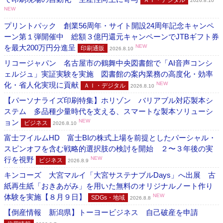
2026.8.10
NEW
プリントパック 創業56周年・サイト開設24周年記念キャンペ
ーン第１弾開催中 総額３億円還元キャンペーンでJTBギフト券
を最大200万円分進呈
NEW
印刷通販
2026.8.10
リコージャパン 名古屋市の鶴舞中央図書館で「AI音声コンシ
ェルジュ」実証実験を実施 図書館の案内業務の高度化・効率
化・省人化実現に貢献
NEW
ＡＩ・デジタル
2026.8.10
【パーソナライズ印刷特集】ホリゾン バリアブル対応製本シ
ステム 多品種少量時代を支える、スマートな製本ソリューシ
ョン
NEW
ビジネス
2026.8.10
富士フイルムHD 富士BIの株式上場を前提としたパーシャル・
スピンオフを含む戦略的選択肢の検討を開始 ２〜３年後の実
行を視野
NEW
ビジネス
2026.8.9
キンコーズ 大宮マルイ「大宮サステナブルDays」へ出展 古
紙再生紙「おきあがみ」を用いた無料のオリジナルノート作り
体験を実施【８月９日】
NEW
SDGs・地域
2026.8.8
【倒産情報 新潟県】トーヨービジネス 自己破産を申請