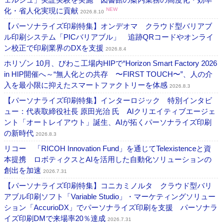
化・省人化実現に貢献
NEW
2026.8.10
【パーソナライズ印刷特集】オンデオマ クラウド型バリアブ
ル印刷システム「PICバリアブル」 追跡QRコードやオンライ
ン校正で印刷業界のDXを支援
2026.8.4
ホリゾン 10月、びわこ工場内HIPで“Horizon Smart Factory 2026
in HIP開催へ～“無人化との共存 〜FIRST TOUCH〜”、人の介
入を最小限に抑えたスマートファクトリーを体感
2026.8.3
【パーソナライズ印刷特集】インターロジック 特別インタビ
ュー：代表取締役社長 原田光治 氏 AIクリエイティブエージェ
ント「オートレイアウト」誕生、AIが拓くパーソナライズ印刷
の新時代
2026.8.3
リコー 「RICOH Innovation Fund」を通じてTelexistenceと資
本提携 ロボティクスとAIを活用した自動化ソリューションの
創出を加速
2026.7.31
【パーソナライズ印刷特集】コニカミノルタ クラウド型バリ
アブル印刷ソフト「Variable Studio」・マーケティングソリュー
ション「AccurioDX」でパーソナライズ印刷を支援 パーソナラ
イズ印刷DMで来場率20％達成
2026.7.31