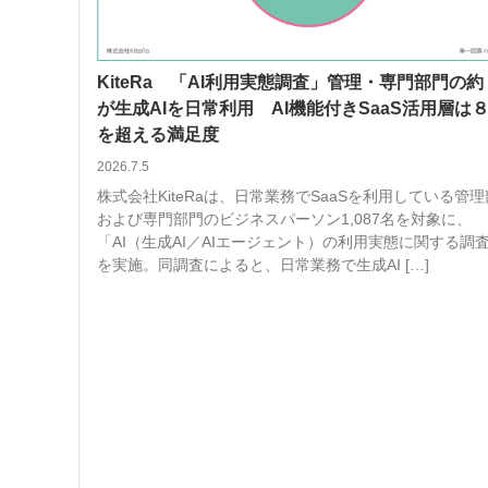
KiteRa 「AI利用実態調査」管理・専門部門の
が生成AIを日常利用 AI機能付きSaaS活用層は
を超える満足度
2026.7.5
株式会社KiteRaは、日常業務でSaaSを利用している管
および専門部門のビジネスパーソン1,087名を対象に、
「AI（生成AI／AIエージェント）の利用実態に関する調
を実施。同調査によると、日常業務で生成AI […]