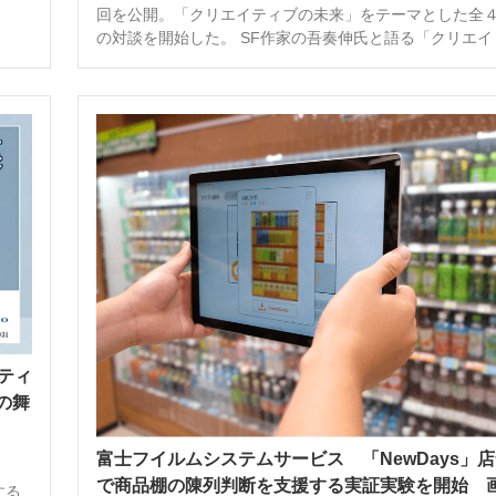
回を公開。「クリエイティブの未来」をテーマとした全
の対談を開始した。 SF作家の吾奏伸氏と語る「クリエイ [
ティ
の舞
富士フイルムシステムサービス 「NewDays」
で商品棚の陳列判断を支援する実証実験を開始 
する