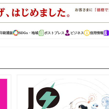
印刷通販
SDGs・地域
ポストプレス
ビジネス
信用情報
インタビュー
コレクション
通販
SDGs・地域
ポストプレス
ビジネス
イベント
信用情報
で勝負！ ～多様なビジネス・多彩な商材～
JAPAN PACK 2023 特集