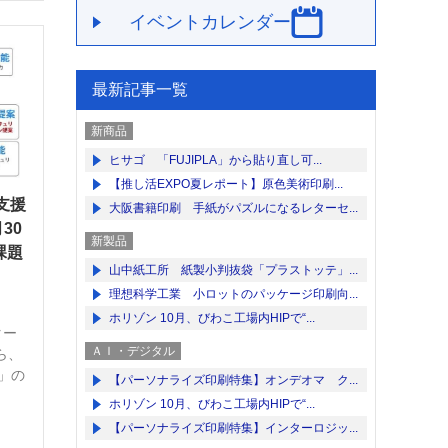
イベントカレンダー
最新記事一覧
新商品
ヒサゴ 「FUJIPLA」から貼り直し可...
【推し活EXPO夏レポート】原色美術印刷...
応支援
大阪書籍印刷 手紙がパズルになるレターセ...
30
新製品
課題
山中紙工所 紙製小判抜袋「プラストッテ」...
理想科学工業 小ロットのパッケージ印刷向...
ホリゾン 10月、びわこ工場内HIPで“...
ター
ＡＩ・デジタル
ら、
H」の
【パーソナライズ印刷特集】オンデオマ ク...
ホリゾン 10月、びわこ工場内HIPで“...
【パーソナライズ印刷特集】インターロジッ...