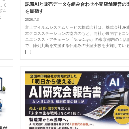
認識AIと販売データを組み合わせ小売店舗運営の
して
を目指す
頭を
I
2026.7.3
富士フイルムシステムサービス株式会社は、株式会社JR
本クロスステーションの協力のもと、同社が展開するコ
ニエンスストアチェーン「NewDays」の東京都内の１店
で、陳列判断を支援する仕組みの実証実験を実施してい
[…]
後付