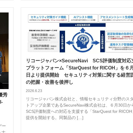
リコージャパン×SecureNavi SCS評価制度対
プラットフォーム「StarQuest for RICOH」を６月
日より提供開始 セキュリティ対策に関する経営
の把握・改善を後押し
2026.6.23
d優秀
リコージャパン株式会社と、情報セキュリティ分野のス
-
トアップ企業であるSecureNavi株式会社は、６月30日か
SCS評価制度への対応を支援する「StarQuest for RICO
提供を開始する。同製品の […]
デー
トナ