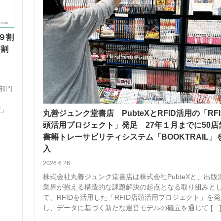
約９割
８割
理部門
査」
丸善ジュンク堂書店 PubteXとRFID活用の「RF
頭活用プロジェクト」発足 27年１月までに50店
書籍トレーサビリティシステム「BOOKTRAIL」
入
2026.6.26
株式会社丸善ジュンク堂書店は株式会社PubteXと、出版
業界が抱える構造的な課題解決の起点となる取り組みと
て、RFIDを活用した「RFID店頭活用プロジェクト」を
し、データに基づく新たな運営モデルの確立を通じて […