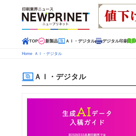
TOP
新製品
ＡＩ・デジタル
デジタル印刷
Home
–
ＡＩ・デジタル
インデックス
TOP
新着記事
特集記事
動画コンテンツ
ＡＩ・デジタル
カテゴリー一覧
新商品
新製品
ＡＩ・デジタル
デジタル印刷
印刷
特集記事カテゴリー一覧
2022 見える化・MIS特集
特集・デジタル印刷 アイデア
特集・デジタル印刷 ～ 新成長軌道を描く