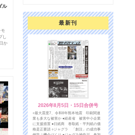
ダル
最新刊
チモ
プし
6日か
2026年8月5日・15日合併号
○最大震度7、令和8年熊本地震 印刷関連
業も多大な被害か ●経産省 被害中小企業
に支援措置 ●日紙商 巻取紙・平判紙の価
格是正要請 ○ジャグラ 「創注」の成功事
例学ぶ機会づくり ●ジャグラ神奈川 参加