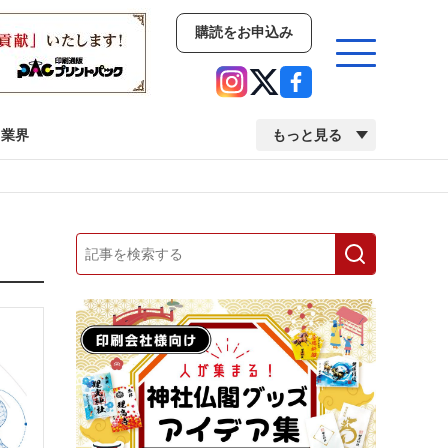
購読をお申込み
業界
もっと見る
新商品
イベント
市場・統計
人事・移転・異動・訃報
業界
市場・統計
人事・移転・異動・訃報
中古印刷機・製本機特集
2022 検査・校正特集