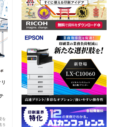
クリ
？
テ
授を
第５