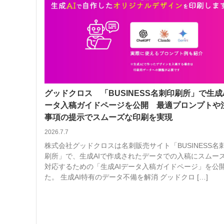
案内
発刊案内
JFPI印刷用語集
印刷機材年鑑
運営
会社案内
購読・購入申し込み
サイトポリシ
グッドクロス 「BUSINESS名刺印刷所」で生成
ータ入稿ガイドページを公開 最適プロンプトや
事項の提示でスムーズな印刷を実現
2026.7.7
株式会社グッドクロスは名刺販売サイト「BUSINESS名
刷所」で、生成AIで作成されたデータでの入稿にスムー
対応するための「生成AIデータ入稿ガイドページ」を公
た。 生成AI特有のデータ不備を解消 グッドクロ […]