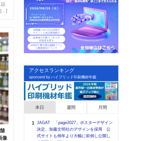
４話
…]
アクセスランキング
sponcerd by ハイブリッド印刷機材年鑑
本日
週間
月間
JAGAT 「page2027」ポスターデザイン
日印
決定、加藤文明社のデザインを採用 公
た個
店舗
式サイトも例年より大幅に前倒し公開し
彰」
画像