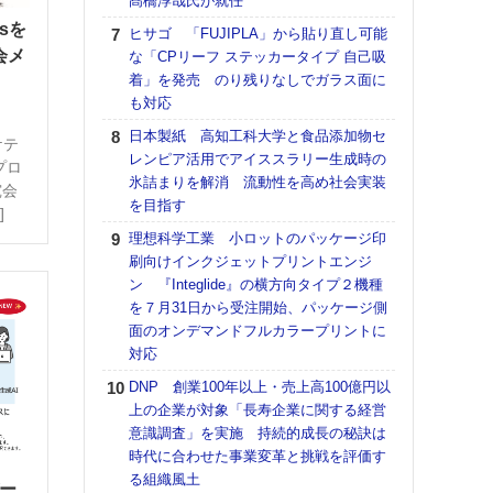
髙橋淳哉氏が就任
【K
sを
ヒサゴ 「FUJIPLA」から貼り直し可能
道の
会メ
な「CPリーフ ステッカータイプ 自己吸
える
着」を発売 のり残りなしでガラス面に
の印刷
も対応
CE
日本製紙 高知工科大学と食品添加物セ
ケテ
KO
レンピア活用でアイススラリー生成時の
プロ
体製
氷詰まりを解消 流動性を高め社会実装
究会
を目指す
【ペ
]
ト】
理想科学工業 小ロットのパッケージ印
アで
刷向けインクジェットプリントエンジ
ン 『Integlide』の横方向タイプ２機種
【パ
を７月31日から受注開始、パッケージ側
士フ
面のオンデマンドフルカラープリントに
パン
対応
書を
ツー
DNP 創業100年以上・売上高100億円以
トも
上の企業が対象「長寿企業に関する経営
意識調査」を実施 持続的成長の秘訣は
富士
時代に合わせた事業変革と挑戦を評価す
地・
る組織風土
付表
バー