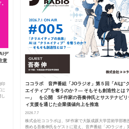
ー
お問い合わせ
AIデ
注意
ココラボ 音声番組「JOラジオ」第５回「AIは“
刺印
ズに
エイティブ”を奪うのか？― そもそも創造性とは
開し
―」 を公開 SF作家の吾奏伸氏とサステナビリ
ィ支援を通じた企業価値向上を推進
2026.7.7
株式会社ココラボは、SF作家で大阪成蹊大学芸術学部教
務める吾奏伸氏をゲストに迎え、音声番組「JOラジオ」