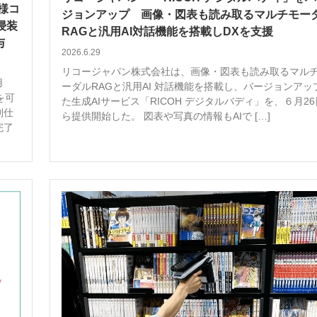
様コ
ジョンアップ 画像・図表も読み取るマルチモー
浸装
RAGと汎用AI対話機能を搭載しDXを支援
与
2026.6.29
リコージャパン株式会社は、画像・図表も読み取るマル
用
ーダルRAGと汎用AI 対話機能を搭載し、バージョンアッ
を可
た生成AIサービス「RICOH デジタルバディ」を、６月2
別仕
ら提供開始した。 図表や写真の情報もAIで […]
完了