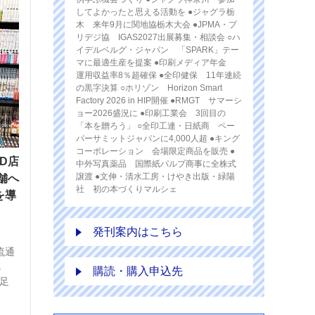
してよかったと思える活動を ●ジャグラ栃
木 来年9月に関地協栃木大会 ●JPMA・プ
リデジ協 IGAS2027出展募集・相談会 ○ハ
イデルベルグ・ジャパン 「SPARK」テー
マに最適生産を提案 ●印刷メディア年金
運用収益率8％超確保 ●全印健保 11年連続
の黒字決算 ○ホリゾン Horizon Smart
Factory 2026 in HIP開催 ●RMGT サマーシ
ョー2026盛況に ●印刷工業会 3回目の
「本を贈ろう」 ○全印工連・日紙商 ペー
パーサミットジャパンに4,000人超 ●キング
コーポレーション 会場限定商品を販売 ●
ID店
中外写真薬品 国際紙パルプ商事に全株式
譲渡 ●文伸・清水工房・けやき出版・緑陽
舗へ
社 初の本づくりマルシェ
を導
発刊案内はこちら
流通
し
購読・購入申込先
発足
]