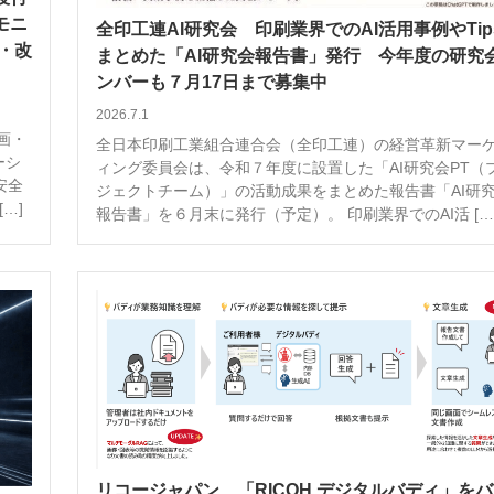
モニ
全印工連AI研究会 印刷業界でのAI活用事例やTip
・改
まとめた「AI研究会報告書」発行 今年度の研究
ンバーも７月17日まで募集中
2026.7.1
画・
全日本印刷工業組合連合会（全印工連）の経営革新マー
ーシ
ィング委員会は、令和７年度に設置した「AI研究会PT（
安全
ジェクトチーム）」の活動成果をまとめた報告書「AI研
…]
報告書」を６月末に発行（予定）。 印刷業界でのAI活 […
リコージャパン 「RICOH デジタルバディ」を