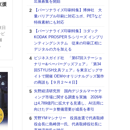
出展募集を開始
る
支援
【パーソナライズ印刷特集】博伸社 大
DNP
量バリアブル印刷に対応ユポ、PETなど
上の
特殊素材にも対応
意識
東日
時代
【パーソナライズ印刷特集】コダック
ンビ
る組
KODAK PROSPER S-シリーズ インプリ
舗
ンティングシステム 従来の印刷工程に
【パ
る
デジタルの力を加える
量バ
特殊
ビジネスガイド社 「第67回ステーショ
ナリー&ペーパーグッズフェア」「第34
ホリゾ
回STYLISH文具フェア」を東京ビッグサ
で“Hor
イトで開催 OEMやオリジナルグッズ製作
催へ～
の商談も【９月２〜４日】
TO
スマ
矢野経済研究所 国内デジタルマーケテ
ィング市場に関する調査を実施 2026年
理想
は4,789億円に拡大する見通し、AI活用に
刷向
向けたデータ整備需要が成長を牽引
ン 『
を７
芳野YMマシナリー 役員改選で代表取締
面の
役会長に島崎啓一氏、代表取締役社長に
対応