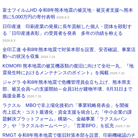
富士フイルムHD 令和8年熊本地震の被災地・被災者支援へ熊本
県に5,000万円の寄付表明
2026.8.3
日印産連 印刷産業の発展に長年貢献した個人・団体を顕彰す
る「日印産連表彰」の受賞者を発表 多年の功績を称える
2026.8.3
全印工連 令和8年熊本地震で対策本部を設置、安否確認、事業活
動への状況を収集
2026.7.31
KOMORI 熊本地震の被災機器類の復旧に向けて全社一丸、『地
震発生時におけるメンテナンスのポイント』を掲載
2026.7.31
ジャグラ 令和8年熊本地震で危機管理員会立ち上げ、熊本県支
部、被災会員への支援開始～会員1社が建物半壊、8月31日まで
義援金募る
2026.7.31
ラクスル MBOで非上場化後初の「事業戦略発表会」を開催
売上拡大・コスト最適化・資金支援を統合した「中小企業の課
題解決プラットフォーム」構築へ、金融事業「ラクスルバン
ク」や「ラクスルホームページ」「営業BPO」を拡充
2026.7.30
RMGT 令和8年熊本地震で復旧対策本部を設置、印刷機確認のチ