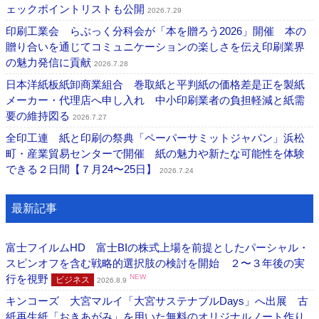
ェックポイントリストも公開
2026.7.29
印刷工業会 らぶっく分科会が「本を贈ろう2026」開催 本の
贈り合いを通じてコミュニケーションの楽しさを伝え印刷業界
の魅力発信に貢献
2026.7.28
日本洋紙板紙卸商業組合 巻取紙と平判紙の価格差是正を製紙
メーカー・代理店へ申し入れ 中小印刷業者の負担軽減と紙需
要の維持図る
2026.7.27
全印工連 紙と印刷の祭典「ペーパーサミットジャパン」浜松
町・産業貿易センターで開催 紙の魅力や新たな可能性を体験
できる２日間【７月24〜25日】
2026.7.24
最新記事
富士フイルムHD 富士BIの株式上場を前提としたパーシャル・
スピンオフを含む戦略的選択肢の検討を開始 ２〜３年後の実
行を視野
NEW
ビジネス
2026.8.9
キンコーズ 大宮マルイ「大宮サステナブルDays」へ出展 古
紙再生紙「おきあがみ」を用いた無料のオリジナルノート作り