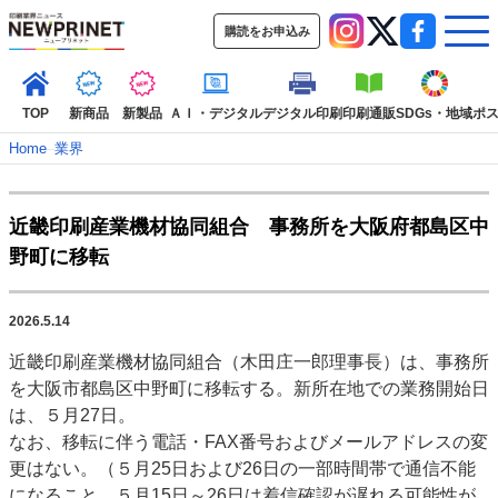
購読をお申込み
TOP
新商品
新製品
ＡＩ・デジタル
デジタル印刷
印刷通販
SDGs・地域
ポ
Home
–
業界
インデックス
近畿印刷産業機材協同組合 事務所を大阪府都島区中
TOP
新着記事
特集記事
動画コンテンツ
野町に移転
インタビュー
コレクション
カテゴリー一覧
2026.5.14
新商品
新製品
ＡＩ・デジタル
デジタル印刷
印刷通販
近畿印刷産業機材協同組合（木田庄一郎理事長）は、事務所
SDGs・地域
ポストプレス
ビジネス
イベント
信用情報
業界
を大阪市都島区中野町に移転する。新所在地での業務開始日
市場・統計
人事・移転・異動・訃報
は、５月27日。
なお、移転に伴う電話・FAX番号およびメールアドレスの変
特集記事カテゴリー一覧
更はない。（５月25日および26日の一部時間帯で通信不能
2022 見える化・MIS特集
になること、５月15日～26日は着信確認が遅れる可能性が