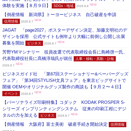
体験を実施【８月９日】
NEW
SDGs・地域
2026.8.8
【倒産情報 新潟県】トーヨービジネス 自己破産を申請
NEW
信用情報
2026.8.7
JAGAT 「page2027」ポスターデザイン決定、加藤文明社のデ
ザインを採用 公式サイトも例年より大幅に前倒し公開し出展
募集を開始
NEW
ビジネス
2026.8.7
芳野YMマシナリー 役員改選で代表取締役会長に島崎啓一氏、
代表取締役社長に髙橋淳哉氏が就任
人事・移転・異動・訃報
NEW
2026.8.7
ビジネスガイド社 「第67回ステーショナリー&ペーパーグッズ
フェア」「第34回STYLISH文具フェア」を東京ビッグサイトで
開催 OEMやオリジナルグッズ製作の商談も【９月２〜４日】
NEW
イベント
2026.8.7
【パーソナライズ印刷特集】コダック KODAK PROSPER S-
シリーズ インプリンティングシステム 従来の印刷工程にデジ
タルの力を加える
NEW
ビジネス
2026.8.7
【倒産情報 大阪府】富士美術 破産手続き開始決定
信用情報