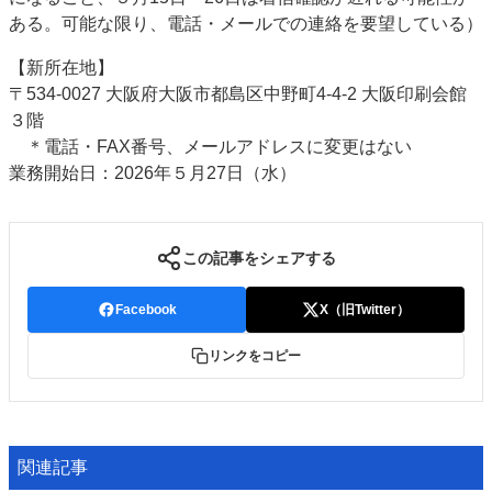
ある。可能な限り、電話・メールでの連絡を要望している）
特集・デジタル印刷 アイデアで勝負！ ～多様なビジネス・多彩な商材～
JAPAN PACK 2023 特集
中古印刷機・製本機特集
2022 検査・校正特集
【新所在地】
特集・デジタル印刷 ～ 新成長軌道を描く
〒534-0027 大阪府大阪市都島区中野町4-4-2 大阪印刷会館
３階
案内
＊電話・FAX番号、メールアドレスに変更はない
発刊案内
JFPI印刷用語集
印刷機材年鑑
業務開始日：2026年５月27日（水）
運営
会社案内
購読・購入申し込み
サイトポリシー
この記事をシェアする
お問い合わせ
Facebook
X（旧Twitter）
リンクをコピー
関連記事