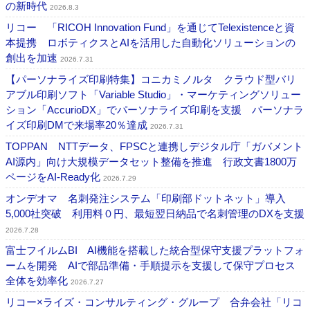
の新時代
2026.8.3
リコー 「RICOH Innovation Fund」を通じてTelexistenceと資
本提携 ロボティクスとAIを活用した自動化ソリューションの
創出を加速
2026.7.31
【パーソナライズ印刷特集】コニカミノルタ クラウド型バリ
アブル印刷ソフト「Variable Studio」・マーケティングソリュー
ション「AccurioDX」でパーソナライズ印刷を支援 パーソナラ
イズ印刷DMで来場率20％達成
2026.7.31
TOPPAN NTTデータ、FPSCと連携しデジタル庁「ガバメント
AI源内」向け大規模データセット整備を推進 行政文書1800万
ページをAI-Ready化
2026.7.29
オンデオマ 名刺発注システム「印刷部ドットネット」導入
5,000社突破 利用料０円、最短翌日納品で名刺管理のDXを支援
2026.7.28
富士フイルムBI AI機能を搭載した統合型保守支援プラットフォ
ームを開発 AIで部品準備・手順提示を支援して保守プロセス
全体を効率化
2026.7.27
リコー×ライズ・コンサルティング・グループ 合弁会社「リコ