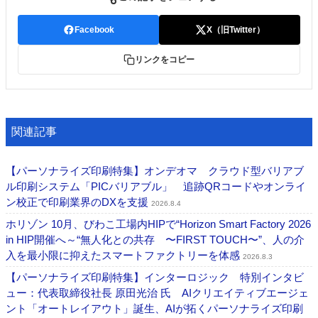
Facebook
X（旧Twitter）
リンクをコピー
関連記事
【パーソナライズ印刷特集】オンデオマ クラウド型バリアブ
ル印刷システム「PICバリアブル」 追跡QRコードやオンライ
ン校正で印刷業界のDXを支援
2026.8.4
ホリゾン 10月、びわこ工場内HIPで“Horizon Smart Factory 2026
in HIP開催へ～“無人化との共存 〜FIRST TOUCH〜”、人の介
入を最小限に抑えたスマートファクトリーを体感
2026.8.3
【パーソナライズ印刷特集】インターロジック 特別インタビ
ュー：代表取締役社長 原田光治 氏 AIクリエイティブエージェ
ント「オートレイアウト」誕生、AIが拓くパーソナライズ印刷