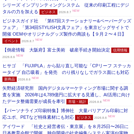
シリーズ インプリンティングシステム 従来の印刷工程にデジ
タルの力を加える
NEW
ビジネス
2026.8.7
ビジネスガイド社 「第67回ステーショナリー&ペーパーグッズ
フェア」「第34回STYLISH文具フェア」を東京ビッグサイトで
開催 OEMやオリジナルグッズ製作の商談も【９月２〜４日】
NEW
イベント
2026.8.7
【倒産情報 大阪府】富士美術 破産手続き開始決定
信用情報
NEW
2026.8.6
ヒサゴ 「FUJIPLA」から貼り直し可能な「CPリーフ ステッカ
ータイプ 自己吸着」を発売 のり残りなしでガラス面にも対応
NEW
新商品
2026.8.6
矢野経済研究所 国内デジタルマーケティング市場に関する調
査を実施 2026年は4,789億円に拡大する見通し、AI活用に向け
たデータ整備需要が成長を牽引
NEW
市場・統計
2026.8.6
【パーソナライズ印刷特集】博伸社 大量バリアブル印刷に対
応ユポ、PETなど特殊素材にも対応
NEW
ビジネス
2026.8.6
アイワード 「社史と経営者伝・東京展」を８月25日〜26日に
日本教育会館で開催 独自開発の社史編集システム実演や実物