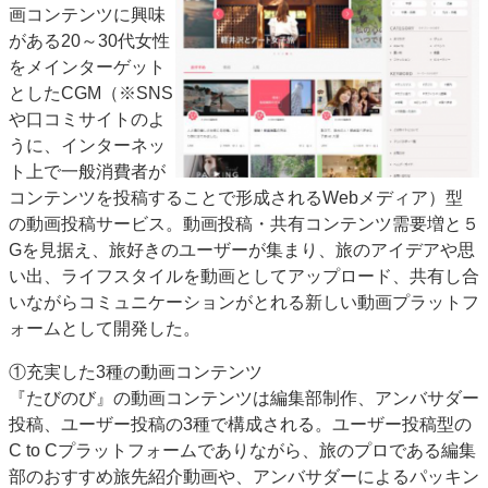
画コンテンツに興味
特集・デジタル印刷 アイデアで勝負！ ～多様なビジネス・多彩な商材～
がある20～30代女性
JAPAN PACK 2023 特集
中古印刷機・製本機特集
2022 検査・校正特集
をメインターゲット
特集・デジタル印刷 ～ 新成長軌道を描く
としたCGM（※SNS
や口コミサイトのよ
案内
うに、インターネッ
発刊案内
JFPI印刷用語集
印刷機材年鑑
ト上で一般消費者が
コンテンツを投稿することで形成されるWebメディア）型
運営
の動画投稿サービス。動画投稿・共有コンテンツ需要増と５
会社案内
購読・購入申し込み
サイトポリシー
Gを見据え、旅好きのユーザーが集まり、旅のアイデアや思
お問い合わせ
い出、ライフスタイルを動画としてアップロード、共有し合
いながらコミュニケーションがとれる新しい動画プラットフ
ォームとして開発した。
①充実した3種の動画コンテンツ
『たびのび』の動画コンテンツは編集部制作、アンバサダー
投稿、ユーザー投稿の3種で構成される。ユーザー投稿型の
C to Cプラットフォームでありながら、旅のプロである編集
部のおすすめ旅先紹介動画や、アンバサダーによるパッキン