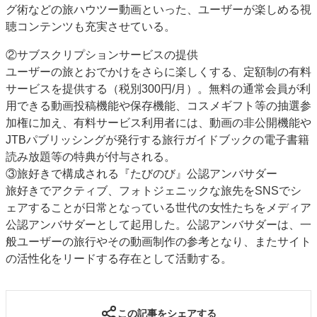
グ術などの旅ハウツー動画といった、ユーザーが楽しめる視
聴コンテンツも充実させている。
②サブスクリプションサービスの提供
ユーザーの旅とおでかけをさらに楽しくする、定額制の有料
サービスを提供する（税別300円/月）。無料の通常会員が利
用できる動画投稿機能や保存機能、コスメギフト等の抽選参
加権に加え、有料サービス利用者には、動画の非公開機能や
JTBパブリッシングが発行する旅行ガイドブックの電子書籍
読み放題等の特典が付与される。
③旅好きで構成される『たびのび』公認アンバサダー
旅好きでアクティブ、フォトジェニックな旅先をSNSでシ
ェアすることが日常となっている世代の女性たちをメディア
公認アンバサダーとして起用した。公認アンバサダーは、一
般ユーザーの旅行やその動画制作の参考となり、またサイト
の活性化をリードする存在として活動する。
この記事をシェアする