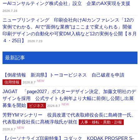
ーAIコンサルティング株式会社」設立 企業のAX実現を支援
2026.7.24
ニュープリンティング 印刷会社向けAIカンファレンス「12の
実例でわかる。AIで“面倒な業務”はここまで変えられる」開催
印刷デザインの自動化や可変DM入稿など12の実例を公開【８月
４・25日】
2026.7.23
最新記事
【倒産情報 新潟県】トーヨービジネス 自己破産を申請
NEW
信用情報
2026.8.7
JAGAT 「page2027」ポスターデザイン決定、加藤文明社のデ
ザインを採用 公式サイトも例年より大幅に前倒し公開し出展
募集を開始
NEW
ビジネス
2026.8.7
芳野YMマシナリー 役員改選で代表取締役会長に島崎啓一氏、
代表取締役社長に髙橋淳哉氏が就任
人事・移転・異動・訃報
NEW
2026.8.7
【パーソナライズ印刷特集】コダック KODAK PROSPER S-