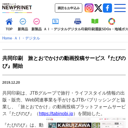
購読をお申込み
TOP
新商品
新製品
ＡＩ・デジタル
デジタル印刷
印刷通販
SDGs・地域
ポ
Home
–
ＡＩ・デジタル
インデックス
共同印刷 旅とおでかけの動画投稿サービス『たびの
TOP
新着記事
特集記事
動画コンテンツ
び』開始
インタビュー
コレクション
カテゴリー一覧
2019.12.20
新商品
新製品
ＡＩ・デジタル
デジタル印刷
印刷通販
共同印刷は、JTBグループで旅行・ライフスタイル情報の出
SDGs・地域
ポストプレス
ビジネス
イベント
信用情報
業界
版・販売、Web関連事業を手がけるJTBパブリッシングと協
市場・統計
人事・移転・異動・訃報
業し、「旅とおでかけ」の動画投稿プラットフォームサービ
ス『たびのび』（
https://tabinobi.jp
）を開始した
。
特集記事カテゴリー一覧
『たびのび』は、動
2022 見える化・MIS特集