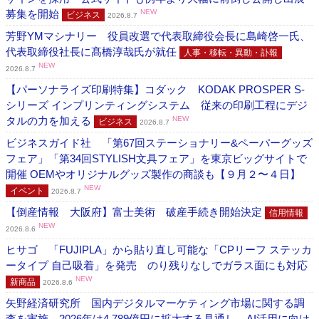
募集を開始
NEW
ビジネス
2026.8.7
芳野YMマシナリー 役員改選で代表取締役会長に島崎啓一氏、
代表取締役社長に髙橋淳哉氏が就任
人事・移転・異動・訃報
NEW
2026.8.7
【パーソナライズ印刷特集】コダック KODAK PROSPER S-
シリーズ インプリンティングシステム 従来の印刷工程にデジ
タルの力を加える
NEW
ビジネス
2026.8.7
ビジネスガイド社 「第67回ステーショナリー&ペーパーグッズ
フェア」「第34回STYLISH文具フェア」を東京ビッグサイトで
開催 OEMやオリジナルグッズ製作の商談も【９月２〜４日】
NEW
イベント
2026.8.7
【倒産情報 大阪府】富士美術 破産手続き開始決定
信用情報
NEW
2026.8.6
ヒサゴ 「FUJIPLA」から貼り直し可能な「CPリーフ ステッカ
ータイプ 自己吸着」を発売 のり残りなしでガラス面にも対応
NEW
新商品
2026.8.6
矢野経済研究所 国内デジタルマーケティング市場に関する調
査を実施 2026年は4,789億円に拡大する見通し、AI活用に向け