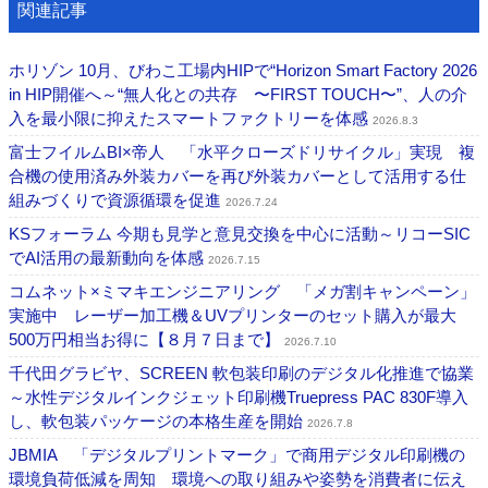
関連記事
ホリゾン 10月、びわこ工場内HIPで“Horizon Smart Factory 2026
in HIP開催へ～“無人化との共存 〜FIRST TOUCH〜”、人の介
入を最小限に抑えたスマートファクトリーを体感
2026.8.3
富士フイルムBI×帝人 「水平クローズドリサイクル」実現 複
合機の使用済み外装カバーを再び外装カバーとして活用する仕
組みづくりで資源循環を促進
2026.7.24
KSフォーラム 今期も見学と意見交換を中心に活動～リコーSIC
でAI活用の最新動向を体感
2026.7.15
コムネット×ミマキエンジニアリング 「メガ割キャンペーン」
実施中 レーザー加工機＆UVプリンターのセット購入が最大
500万円相当お得に【８月７日まで】
2026.7.10
千代田グラビヤ、SCREEN 軟包装印刷のデジタル化推進で協業
～水性デジタルインクジェット印刷機Truepress PAC 830F導入
し、軟包装パッケージの本格生産を開始
2026.7.8
JBMIA 「デジタルプリントマーク」で商用デジタル印刷機の
環境負荷低減を周知 環境への取り組みや姿勢を消費者に伝え