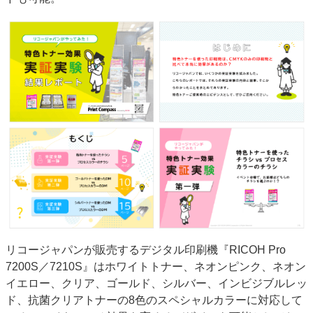
特集・デジタル印刷 アイデアで勝負！ ～多様なビジネス・多彩な商材～
JAPAN PACK 2023 特集
中古印刷機・製本機特集
2022 検査・校正特集
特集・デジタル印刷 ～ 新成長軌道を描く
案内
発刊案内
JFPI印刷用語集
印刷機材年鑑
運営
会社案内
購読・購入申し込み
サイトポリシー
お問い合わせ
リコージャパンが販売するデジタル印刷機『RICOH Pro
7200S／7210S』はホワイトトナー、ネオンピンク、ネオン
イエロー、クリア、ゴールド、シルバー、インビジブルレッ
ド、抗菌クリアトナーの8色のスペシャルカラーに対応して