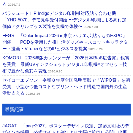
る
2026.7.7
パラシュート HP Indigoデジタル印刷機対応貼り合わせ機
「YHD-5070」デモ見学受付開始 〜デジタル印刷による高付加
価値アクリルグッズ製造を実機で体験〜
2026.6.30
FFGS 「Color Impact 2026 in東京 ハリエポ 貼りものEXPO」
開催 PODを活用した推し活グッズやマスコットキャラクタ
ー・漫画・VTuberなどのIPビジネスを提案
2026.6.26
KOMORI 2026年版カレンダーが「2026日本BtoB広告賞」銀賞
を受賞 最新UVインクジェットデジタル印刷機×オフセット技
術で豊かな色彩を表現
2026.6.30
セイコーエプソン 令和８年度全国発明表彰で「WIPO賞」を初
受賞 小型かつ低コストなプリントヘッド構造で国内外の生産
活動支える
2026.6.26
最新記事
JAGAT 「page2027」ポスターデザイン決定、加藤文明社のデ
ザインを採用 公式サイトも例年より大幅に前倒し公開し出展