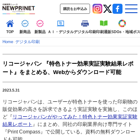
購読をお申込み
TOP
新商品
新製品
ＡＩ・デジタル
デジタル印刷
印刷通販
SDGs・地域
ポ
Home
–
デジタル印刷
インデックス
リコージャパン 『特色トナー効果実証実験結果レポ
TOP
新着記事
特集記事
動画コンテンツ
ート』をまとめる、Webからダウンロード可能
インタビュー
コレクション
カテゴリー一覧
2023.5.31
新商品
新製品
ＡＩ・デジタル
デジタル印刷
印刷通販
リコージャパンは、ユーザーが特色トナーを使った印刷物の
SDGs・地域
ポストプレス
ビジネス
イベント
信用情報
業界
販促効果の高さを訴求できるよう実証実験を実施し、このほ
市場・統計
人事・移転・異動・訃報
ど『
リコージャパンがやってみた！特色トナー効果実証実験
結果レポート
』にまとめ、同社の印刷業界向け専門サイト
特集記事カテゴリー一覧
『Print Compass』で公開している。資料の無料ダウンロー
2022 見える化・MIS特集
ドも可能。