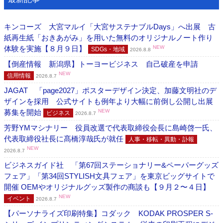
キンコーズ 大宮マルイ「大宮サステナブルDays」へ出展 古
紙再生紙「おきあがみ」を用いた無料のオリジナルノート作り
体験を実施【８月９日】
NEW
SDGs・地域
2026.8.8
【倒産情報 新潟県】トーヨービジネス 自己破産を申請
NEW
信用情報
2026.8.7
JAGAT 「page2027」ポスターデザイン決定、加藤文明社のデ
ザインを採用 公式サイトも例年より大幅に前倒し公開し出展
募集を開始
NEW
ビジネス
2026.8.7
芳野YMマシナリー 役員改選で代表取締役会長に島崎啓一氏、
代表取締役社長に髙橋淳哉氏が就任
人事・移転・異動・訃報
NEW
2026.8.7
ビジネスガイド社 「第67回ステーショナリー&ペーパーグッズ
フェア」「第34回STYLISH文具フェア」を東京ビッグサイトで
開催 OEMやオリジナルグッズ製作の商談も【９月２〜４日】
NEW
イベント
2026.8.7
【パーソナライズ印刷特集】コダック KODAK PROSPER S-