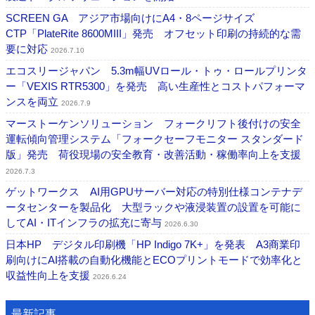
SCREEN GA アジア市場向けにA4・8ページサイズ
CTP「PlateRite 8600MIII」発売 オフセット印刷の持続的な需
要に対応
2026.7.10
エコスリージャパン 5.3m幅UVロール・トゥ・ロールプリンタ
ー「VEXIS RTR5300」を発売 高い生産性とコストパフォーマ
ンスを両立
2026.7.9
マーストーケンソリューション フォークリフト後付けの安全
運転傾向管理システム「フォークセーフモニター スタンダード
版」発売 荷役現場の安全教育・改善活動・稼働率向上を支援
2026.7.3
ゲットワークス AI用GPUサーバー対応の特別仕様コンテナデ
ータセンターを製品化 大型ラックや液浸装置の設置を可能に
してAI・ITインフラの拡充に寄与
2026.6.30
日本HP デジタル印刷機「HP Indigo 7K+」を発表 A3商業印
刷向けにAI搭載の自動化機能とECOプリントモードで効率化と
収益性向上を支援
2026.6.24
最新記事