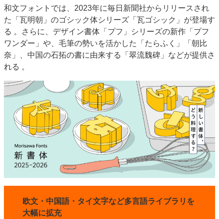
和文フォントでは、2023年に毎日新聞社からリリースされ
特集・デジタル印刷 アイデアで勝負！ ～多様なビジネス・多彩な商材～
た「瓦明朝」のゴシック体シリーズ「瓦ゴシック」が登場す
JAPAN PACK 2023 特集
中古印刷機・製本機特集
2022 検査・校正特集
る
。さらに、デザイン書体「プフ」シリーズの新作「プフ
特集・デジタル印刷 ～ 新成長軌道を描く
ワンダー」や、毛筆の勢いを活かした「たらふく」「朝比
奈」、中国の石拓の書に由来する「翠流魏碑」などが提供さ
案内
れる
。
発刊案内
JFPI印刷用語集
印刷機材年鑑
運営
会社案内
購読・購入申し込み
サイトポリシー
お問い合わせ
欧文・中国語・タイ文字など多言語ライブラリを
大幅に拡充