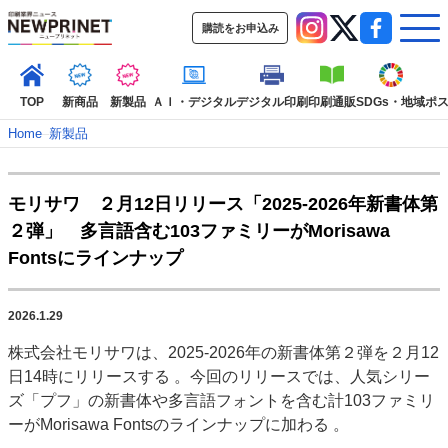
購読をお申込み
TOP
新商品
新製品
ＡＩ・デジタル
デジタル印刷
印刷通販
SDGs・地域
ポ
Home
–
新製品
インデックス
モリサワ ２月12日リリース「2025-2026年新書体第
TOP
新着記事
特集記事
動画コンテンツ
２弾」 多言語含む103ファミリーがMorisawa
インタビュー
コレクション
Fontsにラインナップ
カテゴリー一覧
新商品
新製品
ＡＩ・デジタル
デジタル印刷
印刷通販
2026.1.29
SDGs・地域
ポストプレス
ビジネス
イベント
信用情報
業界
株式会社モリサワは、2025-2026年の新書体第２弾を２月12
市場・統計
人事・移転・異動・訃報
日14時にリリースする 。今回のリリースでは、人気シリー
ズ「プフ」の新書体や多言語フォントを含む計103ファミリ
特集記事カテゴリー一覧
ーがMorisawa Fontsのラインナップに加わる 。
2022 見える化・MIS特集