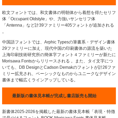
欧文フォントでは、和文書体の明朝体から着想を得たセリフ
体「Occupant Oldstyle」や、力強いサンセリフ体
「Antenna」など計39ファミリー405フォントが追加される
。
中国語フォントでは、Arphic Typesの筆書系・デザイン書体
29ファミリーに加え、現代中国の印刷書体の源流を築いた
上海印刷技術研究所の簡体字フォント４ファミリーが新たに
Morisawa Fontsからリリースされる 。また、タイ文字につ
いても、DB DesignとCadson Demakのフォントが計26ファ
ミリー拡充され、ベーシックなものからユニークなデザイン
書体まで幅広くラインアップしている。
最新版の書体見本帳が完成し書店販売も開始
新書体2025-2026を掲載した最新の書体見本帳「表現・特徴
で見つけるフォント BOOK Morisawa Fonts 書体見本帳