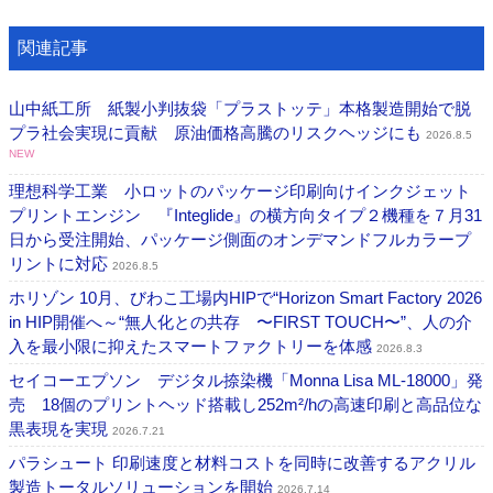
関連記事
山中紙工所 紙製小判抜袋「プラストッテ」本格製造開始で脱
プラ社会実現に貢献 原油価格高騰のリスクヘッジにも
2026.8.5
NEW
理想科学工業 小ロットのパッケージ印刷向けインクジェット
プリントエンジン 『Integlide』の横方向タイプ２機種を７月31
日から受注開始、パッケージ側面のオンデマンドフルカラープ
リントに対応
2026.8.5
ホリゾン 10月、びわこ工場内HIPで“Horizon Smart Factory 2026
in HIP開催へ～“無人化との共存 〜FIRST TOUCH〜”、人の介
入を最小限に抑えたスマートファクトリーを体感
2026.8.3
セイコーエプソン デジタル捺染機「Monna Lisa ML-18000」発
売 18個のプリントヘッド搭載し252m²/hの高速印刷と高品位な
黒表現を実現
2026.7.21
パラシュート 印刷速度と材料コストを同時に改善するアクリル
製造トータルソリューションを開始
2026.7.14