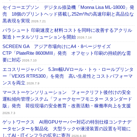
セイコーエプソン デジタル捺染機「Monna Lisa ML-18000」発
売 18個のプリントヘッド搭載し252m²/hの高速印刷と高品位な
黒表現を実現
2026.7.21
パラシュート 印刷速度と材料コストを同時に改善するアクリル
製造トータルソリューションを開始
2026.7.14
SCREEN GA アジア市場向けにA4・8ページサイズ
CTP「PlateRite 8600MIII」発売 オフセット印刷の持続的な需
要に対応
2026.7.10
エコスリージャパン 5.3m幅UVロール・トゥ・ロールプリンタ
ー「VEXIS RTR5300」を発売 高い生産性とコストパフォーマ
ンスを両立
2026.7.9
マーストーケンソリューション フォークリフト後付けの安全
運転傾向管理システム「フォークセーフモニター スタンダード
版」発売 荷役現場の安全教育・改善活動・稼働率向上を支援
2026.7.3
ゲットワークス AI用GPUサーバー対応の特別仕様コンテナデ
ータセンターを製品化 大型ラックや液浸装置の設置を可能に
してAI・ITインフラの拡充に寄与
2026.6.30