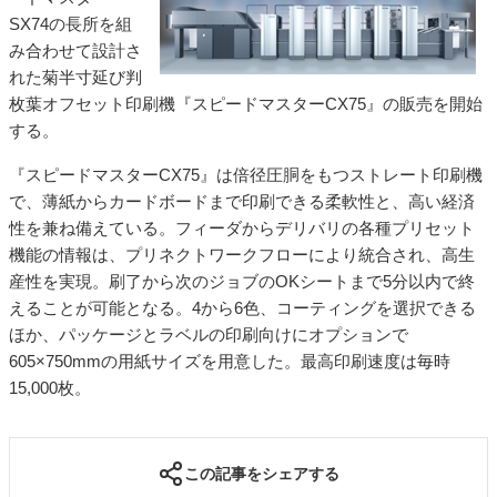
SX74
の長所を組
特集・デジタル印刷 アイデアで勝負！ ～多様なビジネス・多彩な商材～
み合わせて設計さ
JAPAN PACK 2023 特集
中古印刷機・製本機特集
2022 検査・校正特集
れた菊半寸延び判
特集・デジタル印刷 ～ 新成長軌道を描く
枚葉オフセット印刷機『スピードマスター
CX75
』の販売を開始
する。
案内
発刊案内
JFPI印刷用語集
印刷機材年鑑
『スピードマスター
CX75
』は倍径圧胴をもつストレート印刷機
で、薄紙からカードボードまで印刷できる柔軟性と、高い経済
運営
性を兼ね備えている。フィーダからデリバリの各種プリセット
会社案内
購読・購入申し込み
サイトポリシー
機能の情報は、プリネクトワークフローにより統合され、高生
お問い合わせ
産性を実現。刷了から次のジョブの
OK
シートまで
5
分以内で終
えることが可能となる。
4
から
6
色、コーティングを選択できる
ほか、パッケージとラベルの印刷向けにオプションで
605
×
750mm
の用紙サイズを用意した。最高印刷速度は毎時
15,000
枚。
この記事をシェアする