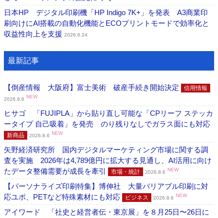
日本HP デジタル印刷機「HP Indigo 7K+」を発表 A3商業印
刷向けにAI搭載の自動化機能とECOプリントモードで効率化と
収益性向上を支援
2026.6.24
最新記事
【倒産情報 大阪府】富士美術 破産手続き開始決定
信用情報
NEW
2026.8.6
ヒサゴ 「FUJIPLA」から貼り直し可能な「CPリーフ ステッカ
ータイプ 自己吸着」を発売 のり残りなしでガラス面にも対応
NEW
新商品
2026.8.6
矢野経済研究所 国内デジタルマーケティング市場に関する調
査を実施 2026年は4,789億円に拡大する見通し、AI活用に向け
たデータ整備需要が成長を牽引
NEW
市場・統計
2026.8.6
【パーソナライズ印刷特集】博伸社 大量バリアブル印刷に対
応ユポ、PETなど特殊素材にも対応
NEW
ビジネス
2026.8.6
アイワード 「社史と経営者伝・東京展」を８月25日〜26日に