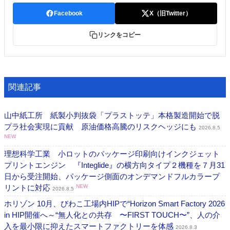
Facebook
X（旧Twitter）
リンクをコピー
関連記事
山中紙工所 紙製小判抜袋「プラストッテ」本格製造開始で脱
プラ社会実現に貢献 原油価格高騰のリスクヘッジにも
2026.8.5
NEW
理想科学工業 小ロットのパッケージ印刷向けインクジェット
プリントエンジン 『Integlide』の横方向タイプ２機種を７月31
日から受注開始、パッケージ側面のオンデマンドフルカラープ
リントに対応
NEW
2026.8.5
ホリゾン 10月、びわこ工場内HIPで“Horizon Smart Factory 2026
in HIP開催へ～“無人化との共存 〜FIRST TOUCH〜”、人の介
入を最小限に抑えたスマートファクトリーを体感
2026.8.3