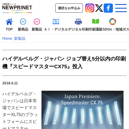
購読をお申込み
TOP
新商品
新製品
ＡＩ・デジタル
デジタル印刷
印刷通販
SDGs・地域
ポ
Home
–
新製品
インデックス
ハイデルベルグ・ジャパン ジョブ替え5分以内の印刷
TOP
新着記事
特集記事
動画コンテンツ
機『スピードマスターCX75』投入
インタビュー
コレクション
カテゴリー一覧
2018.4.11
新商品
新製品
ＡＩ・デジタル
デジタル印刷
印刷通販
ハイデルベルグ・
SDGs・地域
ポストプレス
ビジネス
イベント
信用情報
業界
ジャパンは日本市
市場・統計
人事・移転・異動・訃報
場でスピードマス
ター
XL75
のプラッ
特集記事カテゴリー一覧
トフォームにスピ
2022 見える化・MIS特集
ードマスター