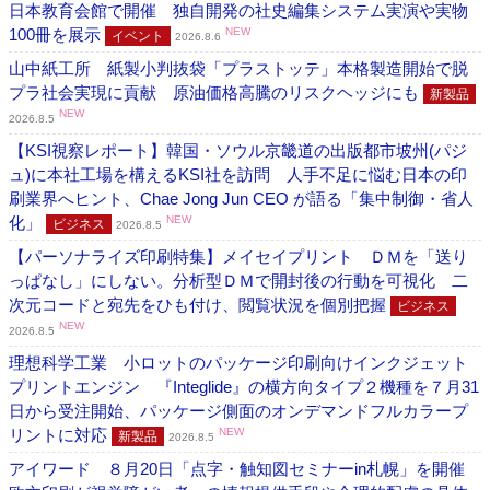
日本教育会館で開催 独自開発の社史編集システム実演や実物
100冊を展示
NEW
イベント
2026.8.6
山中紙工所 紙製小判抜袋「プラストッテ」本格製造開始で脱
プラ社会実現に貢献 原油価格高騰のリスクヘッジにも
新製品
NEW
2026.8.5
【KSI視察レポート】韓国・ソウル京畿道の出版都市坡州(パジ
ュ)に本社工場を構えるKSI社を訪問 人手不足に悩む日本の印
刷業界へヒント、Chae Jong Jun CEO が語る「集中制御・省人
化」
NEW
ビジネス
2026.8.5
【パーソナライズ印刷特集】メイセイプリント ＤＭを「送り
っぱなし」にしない。分析型ＤＭで開封後の行動を可視化 二
次元コードと宛先をひも付け、閲覧状況を個別把握
ビジネス
NEW
2026.8.5
理想科学工業 小ロットのパッケージ印刷向けインクジェット
プリントエンジン 『Integlide』の横方向タイプ２機種を７月31
日から受注開始、パッケージ側面のオンデマンドフルカラープ
リントに対応
NEW
新製品
2026.8.5
アイワード ８月20日「点字・触知図セミナーin札幌」を開催