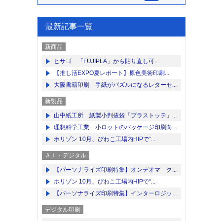
最新記事一覧
新商品
ヒサゴ 「FUJIPLA」から貼り直し可...
【推し活EXPO夏レポート】原色美術印刷...
大阪書籍印刷 手紙がパズルになるレターセ...
新製品
山中紙工所 紙製小判抜袋「プラストッテ」...
理想科学工業 小ロットのパッケージ印刷向...
ホリゾン 10月、びわこ工場内HIPで“...
ＡＩ・デジタル
【パーソナライズ印刷特集】オンデオマ ク...
ホリゾン 10月、びわこ工場内HIPで“...
【パーソナライズ印刷特集】インターロジッ...
デジタル印刷