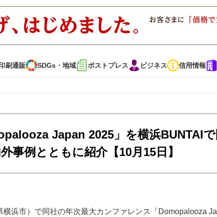
印刷通販
SDGs・地域
ポストプレス
ビジネス
信用情報
インタビュー
コレクション
ooza Japan 2025」を横浜BUNTAI
外事例とともに紹介【10月15日】
通販
SDGs・地域
ポストプレス
ビジネス
イベント
信用情報
・多彩な商材～
JAPAN PACK 2023 特集
中古印刷機・製本機特集
横浜市）で同社の年次最大カンファレンス「Domopalooza Ja