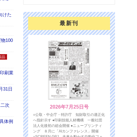
向けた
最新刊
100
製品
の印刷業
月31日
 二次
2026年7月25日号
○公取・中企庁・特許庁 知財取引の適正化
へ指針示す ●印刷技能人材機構 一般社団
具体例
法人化後初の総会開催 ●ニュープリンティ
ング ８月に「AIカンファレンス」開催
○SCREEN GPJ 未来を動かす自動化フェ