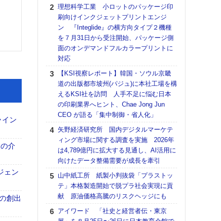
る
理想科学工業 小ロットのパッケージ印
刷向けインクジェットプリントエンジ
DNP
ン 『Integlide』の横方向タイプ２機種
上の
を７月31日から受注開始、パッケージ側
意識
面のオンデマンドフルカラープリントに
時代
対応
る組
【KSI視察レポート】韓国・ソウル京畿
【パ
道の出版都市坡州(パジュ)に本社工場を構
量バ
えるKSI社を訪問 人手不足に悩む日本
特殊
の印刷業界へヒント、Chae Jong Jun
ホリゾ
CEO が語る「集中制御・省人化」
ライン
で“Hor
矢野経済研究所 国内デジタルマーケテ
催へ～
ィング市場に関する調査を実施 2026年
TO
、人の介
は4,789億円に拡大する見通し、AI活用に
スマ
向けたデータ整備需要が成長を牽引
【K
ジェン
山中紙工所 紙製小判抜袋「プラストッ
道の
テ」本格製造開始で脱プラ社会実現に貢
える
献 原油価格高騰のリスクヘッジにも
の印刷
ンの創出
CE
アイワード 「社史と経営者伝・東京