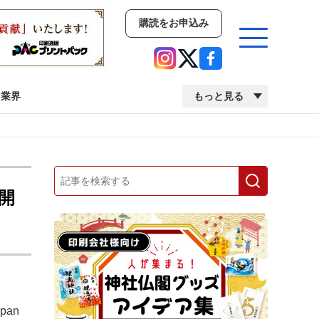
購読をお申込み
業界
もっと見る
新商品
イベント
市場・統計
人事・移転・異動・訃報
で開
業界
市場・統計
人事・移転・異動・訃報
2022 見える化・MIS特集
2022 検査・校正特集
pan