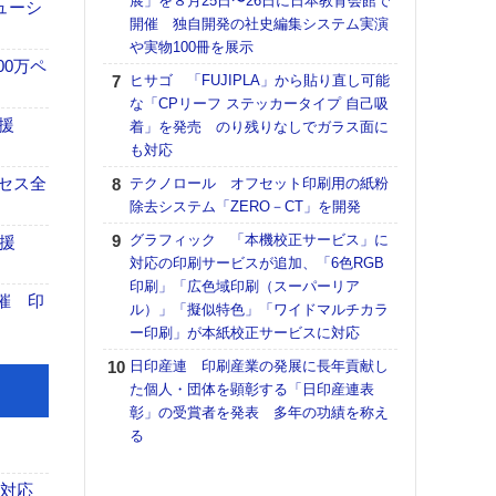
展」を８月25日〜26日に日本教育会館で
理想
ューシ
開催 独自開発の社史編集システム実演
刷向
や実物100冊を展示
ン 『
00万ペ
を７
ヒサゴ 「FUJIPLA」から貼り直し可能
面の
な「CPリーフ ステッカータイプ 自己吸
対応
援
着」を発売 のり残りなしでガラス面に
も対応
【ペ
ト】
セス全
テクノロール オフセット印刷用の紙粉
アで
除去システム「ZERO－CT」を開発
KO
グラフィック 「本機校正サービス」に
援
体製
対応の印刷サービスが追加、「6色RGB
印刷」「広色域印刷（スーパーリア
【パ
催 印
ル）」「擬似特色」「ワイドマルチカラ
士フ
ー印刷」が本紙校正サービスに対応
パン
書を
日印産連 印刷産業の発展に長年貢献し
ツー
た個人・団体を顕彰する「日印産連表
トも
彰」の受賞者を発表 多年の功績を称え
る
富士
地・
付表
も対応