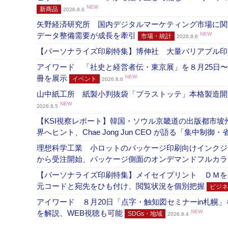
NEW
新商品
2026.8.6
矢野経済研究所 国内デジタルマーケティング市場に関する
データ整備需要が成長を牽引
NEW
市場・統計
2026.8.6
【パーソナライズ印刷特集】博伸社 大量バリアブル印
アイワード 「社史と経営者伝・東京展」を８月25日〜
冊を展示
NEW
イベント
2026.8.6
山中紙工所 紙製小判抜袋「プラストッテ」本格製造
NEW
2026.8.5
【KSI視察レポート】韓国・ソウル京畿道の出版都市坡
界へヒント、Chae Jong Jun CEO が語る「集中制御
理想科学工業 小ロットのパッケージ印刷向けインクジェッ
から受注開始、パッケージ側面のオンデマンドフルカ
【パーソナライズ印刷特集】メイセイプリント ＤＭを
元コードと宛先をひも付け、閲覧状況を個別把握
ビジネ
アイワード ８月20日「点字・触知図セミナーin札幌
を解説、WEB視聴も可能
NEW
SDGs・地域
2026.8.4