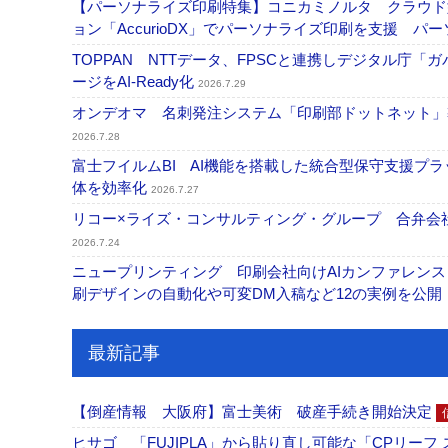
【パーソナライズ印刷特集】コニカミノルタ クラウド型バリ
ョン「AccurioDX」でパーソナライズ印刷を支援 パ
TOPPAN NTTデータ、FPSCと連携しデジタル庁「
ージをAI-Ready化
2026.7.29
オンデオマ 名刺発注システム「印刷部ドットネット」導
2026.7.28
富士フイルムBI AI機能を搭載した統合型保守支援プ
体を効率化
2026.7.27
リコー×ライズ・コンサルティング・グループ 合弁会社
2026.7.24
ニュープリンティング 印刷会社向けAIカンファレンス
刷デザインの自動化や可変DM入稿など12の実例を公開
最新記事
【倒産情報 大阪府】富士美術 破産手続き開始決定
ヒサゴ 「FUJIPLA」から貼り直し可能な「CPリー