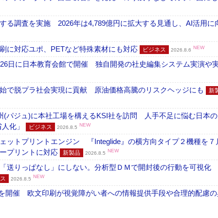
調査を実施 2026年は4,789億円に拡大する見通し、AI活用に
刷に対応ユポ、PETなど特殊素材にも対応
NEW
ビジネス
2026.8.6
26日に日本教育会館で開催 独自開発の社史編集システム実演や実物
開始で脱プラ社会実現に貢献 原油価格高騰のリスクヘッジにも
新
州(パジュ)に本社工場を構えるKSI社を訪問 人手不足に悩む日本
・省人化」
NEW
ビジネス
2026.8.5
トプリントエンジン 『Integlide』の横方向タイプ２機種を７
ラープリントに対応
NEW
新製品
2026.8.5
「送りっぱなし」にしない。分析型ＤＭで開封後の行動を可視化
NEW
ス
2026.8.5
」を開催 欧文印刷が視覚障がい者への情報提供手段や合理的配慮の