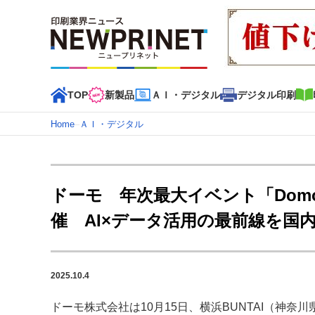
TOP
新製品
ＡＩ・デジタル
デジタル印刷
Home
–
ＡＩ・デジタル
インデックス
TOP
新着記事
特集記事
動画コンテンツ
ドーモ 年次最大イベント「Domopal
カテゴリー一覧
催 AI×データ活用の最前線を国内
新商品
新製品
ＡＩ・デジタル
デジタル印刷
印刷
特集記事カテゴリー一覧
2025.10.4
特集・デジタル印刷 アイデアで勝負！ ～多様なビジネス
特集・デジタル印刷 ～ 新成長軌道を描く
ドーモ株式会社は10月15日、横浜BUNTAI（神奈川県