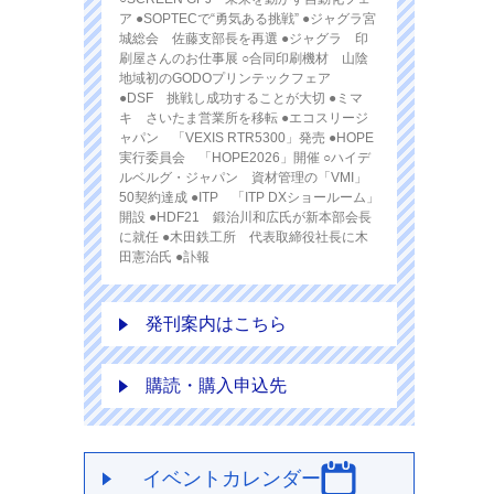
ア ●SOPTECで“勇気ある挑戦” ●ジャグラ宮
城総会 佐藤支部長を再選 ●ジャグラ 印
刷屋さんのお仕事展 ○合同印刷機材 山陰
地域初のGODOプリンテックフェア
●DSF 挑戦し成功することが大切 ●ミマ
キ さいたま営業所を移転 ●エコスリージ
ャパン 「VEXIS RTR5300」発売 ●HOPE
実行委員会 「HOPE2026」開催 ○ハイデ
ルベルグ・ジャパン 資材管理の「VMI」
50契約達成 ●ITP 「ITP DXショールーム」
開設 ●HDF21 鍛治川和広氏が新本部会長
に就任 ●木田鉄工所 代表取締役社長に木
田憲治氏 ●訃報
発刊案内はこちら
購読・購入申込先
イベントカレンダー