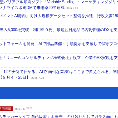
アブル印刷ソフト「Variable Studio」・マーケティングソリ
ーソナライズ印刷DMで来場率20％達成
2026.7.31
ガバメントAI源内」向け大規模データセット整備を推進 行政文書18
入5,000社突破 利用料０円、最短翌日納品で名刺管理のDXを支
ラットフォームを開発 AIで部品準備・手順提示を支援して保守プロ
「リコーAIコンサルティング株式会社」設立 企業のAX実現を支
「12の実例でわかる。AIで“面倒な業務”はここまで変えられる」開
【８月４・25日】
2026.7.23
NEW
信用情報
2026.8.6
フ ステッカータイプ 自己吸着」を発売 のり残りなしでガラス面に