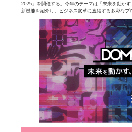
2025」を開催する。今年のテーマは「未来を動かす、Da
新機能を紹介し、ビジネス変革に直結する多彩なプ
案内
発刊案内
JFPI印刷用語集
印刷機材年鑑
運営
会社案内
購読・購入申し込み
サイトポリシ