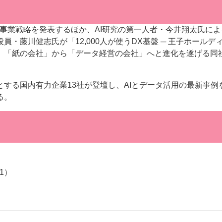
es氏が事業戦略を発表するほか、AI研究の第一人者・今井翔太氏に
・藤川健志氏が「12,000人が使うDX基盤 ─ 王子ホールデ
、「紙の会社」から「データ経営の会社」へと進化を遂げる同
する国内有力企業13社が登壇し、AIとデータ活用の最新事例
る。
1）