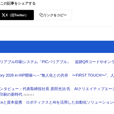
この記事をシェアする
X（旧Twitter）
リンクをコピー
リアブル印刷システム「PICバリアブル」 追跡QRコードやオン
ctory 2026 in HIP開催へ～“無人化との共存 〜FIRST TOUCH〜”
タビュー：代表取締役社長 原田光治 氏 AIクリエイティブエー
ズ印刷の新時代
2026.8.3
elexistenceと資本提携 ロボティクスとAIを活用した自動化ソリューショ