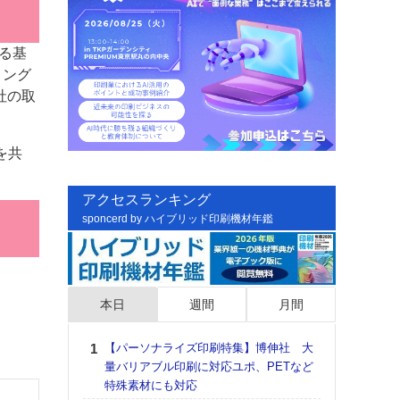
よる基
ィング
社の取
を共
アクセスランキング
sponcerd by ハイブリッド印刷機材年鑑
本日
週間
月間
【パーソナライズ印刷特集】博伸社 大
日印
量バリアブル印刷に対応ユポ、PETなど
た個
特殊素材にも対応
彰」