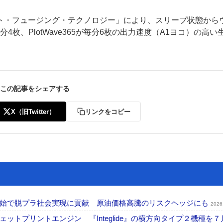
ト・フュージング・テクノロジー」により、スリープ状態から
毎分4枚、PlotWave365が毎分6枚の出力速度（A1ヨコ）の高い
ー
お問い合わせ
この記事をシェアする
X（旧Twitter）
リンクをコピー
開始で脱プラ社会実現に貢献 原油価格高騰のリスクヘッジにも
2026
トプリントエンジン 『Integlide』の横方向タイプ２機種を７