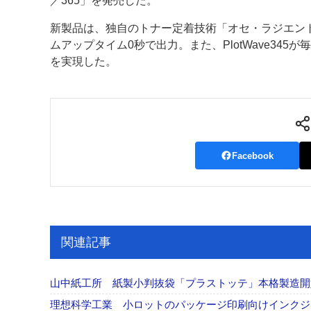
／365」を発売した。
案内
新製品は、独自のトナー定着技術「オセ・ラジエン
ムアップタイム0秒で出力。また、PlotWave345が
発刊案内
JFPI印刷用語集
印刷機材年鑑
を実現した。
運営
会社案内
購読・購入申し込み
サイトポリシ
Facebook
関連記事
山中紙工所 紙製小判抜袋「プラストッテ」本格製造
理想科学工業 小ロットのパッケージ印刷向けインクジェッ