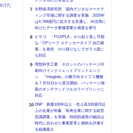
デジタルの力を加える
向けた
【K
矢野経済研究所 国内デジタルマーケテ
道の
ィング市場に関する調査を実施 2026年
える
は4,789億円に拡大する見通し、AI活用に
の印刷
向けたデータ整備需要が成長を牽引
CE
ヒサゴ 「FUJIPLA」から貼り直し可能
【ペ
な「CPリーフ ステッカータイプ 自己吸
ト】
着」を発売 のり残りなしでガラス面に
アで
も対応
KO
理想科学工業 小ロットのパッケージ印
体製
刷向けインクジェットプリントエンジ
ン 『Integlide』の横方向タイプ２機種
【パ
を７月31日から受注開始、パッケージ側
士フ
面のオンデマンドフルカラープリントに
パン
対応
書を
ツー
DNP 創業100年以上・売上高100億円以
トも
上の企業が対象「長寿企業に関する経営
意識調査」を実施 持続的成長の秘訣は
富士
時代に合わせた事業変革と挑戦を評価す
地・
る組織風土
付表