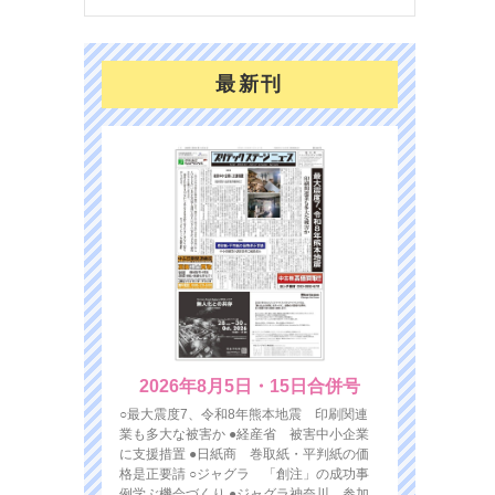
最新刊
2026年8月5日・15日合併号
○最大震度7、令和8年熊本地震 印刷関連
業も多大な被害か ●経産省 被害中小企業
に支援措置 ●日紙商 巻取紙・平判紙の価
格是正要請 ○ジャグラ 「創注」の成功事
例学ぶ機会づくり ●ジャグラ神奈川 参加