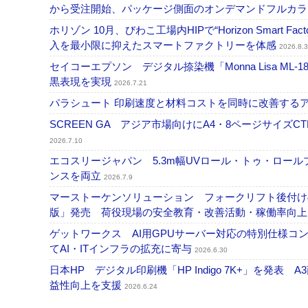
から受注開始、パッケージ側面のオンデマンドフルカ
ホリゾン 10月、びわこ工場内HIPで“Horizon Smart Fa
入を最小限に抑えたスマートファクトリーを体感
2026.8.3
セイコーエプソン デジタル捺染機「Monna Lisa ML-
黒表現を実現
2026.7.21
パラシュート 印刷速度と材料コストを同時に改善する
SCREEN GA アジア市場向けにA4・8ページサイズCTP「
2026.7.10
エコスリージャパン 5.3m幅UVロール・トゥ・ロールプ
ンスを両立
2026.7.9
マーストーケンソリューション フォークリフト後付け
版」発売 荷役現場の安全教育・改善活動・稼働率向
ゲットワークス AI用GPUサーバー対応の特別仕様
てAI・ITインフラの拡充に寄与
2026.6.30
日本HP デジタル印刷機「HP Indigo 7K+」を発
益性向上を支援
2026.6.24