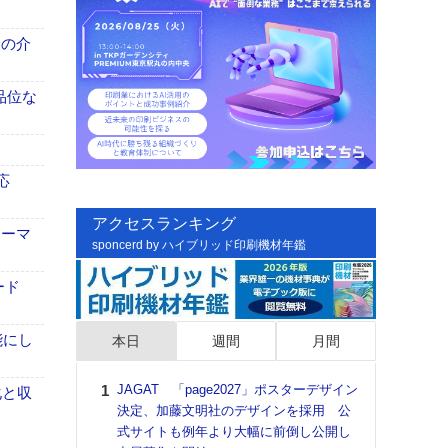
、人の介
高品位な
応
アクセスランキング
ォーマ
sponcerd by ハイブリッド印刷機材年鑑
ード
能にし
本日
週間
月間
JAGAT 「page2027」ポスターデザイン
日印
化と収
決定、加藤文明社のデザインを採用 公
た個
式サイトも例年より大幅に前倒し公開し
彰」