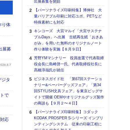
出展募集を開始
る
【パーソナライズ印刷特集】博伸社 大
DNP
量バリアブル印刷に対応ユポ、PETなど
上の
特殊素材にも対応
意識
作り体
時代
キンコーズ 大宮マルイ「大宮サステナ
る組
ブルDays」へ出展 古紙再生紙「おきあ
がみ」を用いた無料のオリジナルノート
【パ
出展募
作り体験を実施【８月９日】
量バ
特殊
芳野YMマシナリー 役員改選で代表取締
役会長に島崎啓一氏、代表取締役社長に
ホリゾ
2026.8.7
髙橋淳哉氏が就任
で“Hor
催へ～
ビジネスガイド社 「第67回ステーショ
デジタ
TO
ナリー&ペーパーグッズフェア」「第34
スマ
回STYLISH文具フェア」を東京ビッグサ
イトで
イトで開催 OEMやオリジナルグッズ製作
理想
の商談も【９月２〜４日】
刷向
ン 『
【パーソナライズ印刷特集】コダック
を７
KODAK PROSPER S-シリーズ インプリ
も対応
面の
ンティングシステム 従来の印刷工程に
対応