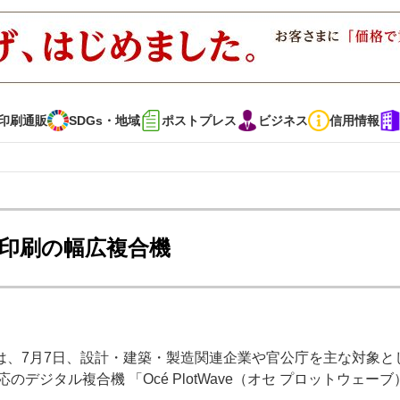
印刷通販
SDGs・地域
ポストプレス
ビジネス
信用情報
インタビュー
コレクション
面印刷の幅広複合機
通販
SDGs・地域
ポストプレス
ビジネス
イベント
信用情報
は、7月7日、設計・建築・製造関連企業や官公庁を主な対象と
で勝負！ ～多様なビジネス・多彩な商材～
JAPAN PACK 2023 特集
ジタル複合機 「Océ PlotWave（オセ プロットウェーブ） 