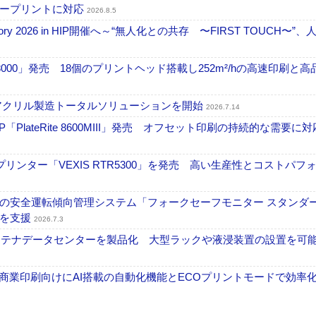
ラープリントに対応
2026.8.5
ctory 2026 in HIP開催へ～“無人化との共存 〜FIRST TOUCH〜”
18000」発売 18個のプリントヘッド搭載し252m²/hの高速印刷と
アクリル製造トータルソリューションを開始
2026.7.14
PlateRite 8600MIII」発売 オフセット印刷の持続的な需要に対
リンター「VEXIS RTR5300」を発売 高い生産性とコストパフ
の安全運転傾向管理システム「フォークセーフモニター スタンダ
上を支援
2026.7.3
コンテナデータセンターを製品化 大型ラックや液浸装置の設置を可
表 A3商業印刷向けにAI搭載の自動化機能とECOプリントモードで効率