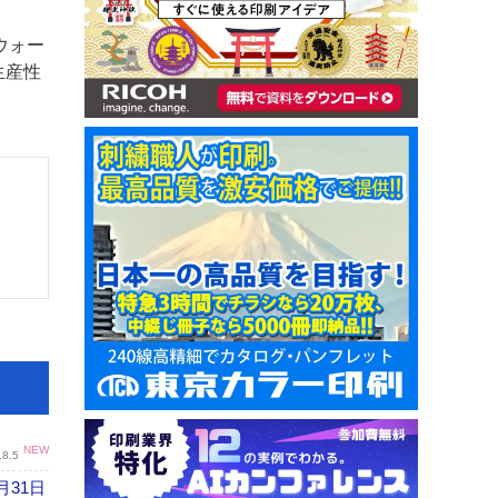
ウォー
生産性
NEW
.8.5
月31日