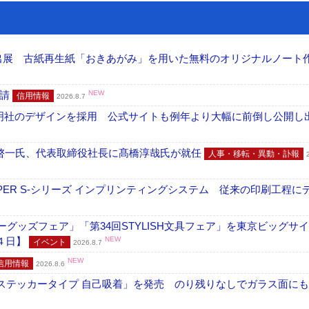
へ出展 古紙再生紙「おきあがみ」を用いた無料のオリジナルノート
申請
NEW
信用情報
2026.8.7
加藤文明社のデザインを採用 公式サイトも例年より大幅に前倒し公開し
啓一氏、代表取締役社長に髙橋淳哉氏が就任
人事・移転・異動・訃報
PER S-シリーズ インプリンティングシステム 従来の印刷工程に
グッズフェア」「第34回STYLISH文具フェア」を東京ビッグサ
４日】
NEW
イベント
2026.8.7
NEW
信用情報
2026.8.6
フ ステッカータイプ 自己吸着」を発売 のり残りなしでガラス面に