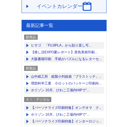
イベントカレンダー
最新記事一覧
新商品
ヒサゴ 「FUJIPLA」から貼り直し可...
【推し活EXPO夏レポート】原色美術印刷...
大阪書籍印刷 手紙がパズルになるレターセ...
新製品
山中紙工所 紙製小判抜袋「プラストッテ」...
理想科学工業 小ロットのパッケージ印刷向...
ホリゾン 10月、びわこ工場内HIPで“...
ＡＩ・デジタル
【パーソナライズ印刷特集】オンデオマ ク...
ホリゾン 10月、びわこ工場内HIPで“...
【パーソナライズ印刷特集】インターロジッ...