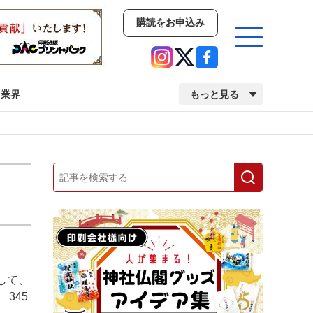
購読をお申込み
業界
もっと見る
新商品
イベント
市場・統計
人事・移転・異動・訃報
業界
市場・統計
人事・移転・異動・訃報
して、
中古印刷機・製本機特集
2022 検査・校正特集
345