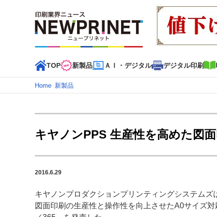
TOP
新製品
ＡＩ・デジタル
デジタル印刷
Home
–
新製品
インデックス
TOP
新着記事
特集記事
動画コンテンツ
キヤノンPPS 生産性を高めた図
カテゴリー一覧
新商品
新製品
ＡＩ・デジタル
デジタル印刷
印刷
2016.6.29
特集記事カテゴリー一覧
キヤノンプロダクションプリンティングシステムズ
2022 見える化・MIS特集
特集・デジタル印刷 アイデア
図面印刷の生産性と操作性を向上させたA0サイズ対応のデ
特集・デジタル印刷 ～ 新成長軌道を描く