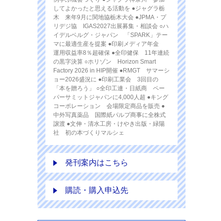
してよかったと思える活動を ●ジャグラ栃
木 来年9月に関地協栃木大会 ●JPMA・プ
リデジ協 IGAS2027出展募集・相談会 ○ハ
イデルベルグ・ジャパン 「SPARK」テー
マに最適生産を提案 ●印刷メディア年金
運用収益率8％超確保 ●全印健保 11年連続
の黒字決算 ○ホリゾン Horizon Smart
Factory 2026 in HIP開催 ●RMGT サマーシ
ョー2026盛況に ●印刷工業会 3回目の
「本を贈ろう」 ○全印工連・日紙商 ペー
パーサミットジャパンに4,000人超 ●キング
コーポレーション 会場限定商品を販売 ●
中外写真薬品 国際紙パルプ商事に全株式
譲渡 ●文伸・清水工房・けやき出版・緑陽
社 初の本づくりマルシェ
発刊案内はこちら
購読・購入申込先