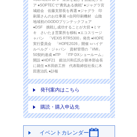
ア ●SOPTECで“勇気ある挑戦” ●ジャグラ宮
城総会 佐藤支部長を再選 ●ジャグラ 印
刷屋さんのお仕事展 ○合同印刷機材 山陰
地域初のGODOプリンテックフェア
●DSF 挑戦し成功することが大切 ●ミマ
キ さいたま営業所を移転 ●エコスリージ
ャパン 「VEXIS RTR5300」発売 ●HOPE
実行委員会 「HOPE2026」開催 ○ハイデ
ルベルグ・ジャパン 資材管理の「VMI」
50契約達成 ●ITP 「ITP DXショールーム」
開設 ●HDF21 鍛治川和広氏が新本部会長
に就任 ●木田鉄工所 代表取締役社長に木
田憲治氏 ●訃報
発刊案内はこちら
購読・購入申込先
イベントカレンダー