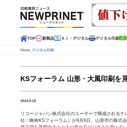
TOP
新製品
ＡＩ・デジタル
デジタル印刷
Home
–
デジタル印刷
インデックス
TOP
新着記事
特集記事
動画コンテンツ
KSフォーラム 山形・大風印刷を
カテゴリー一覧
新商品
新製品
ＡＩ・デジタル
デジタル印刷
印刷
2024.9.19
特集記事カテゴリー一覧
リコージャパン株式会社のユーザーで構成されるナ
2022 見える化・MIS特集
特集・デジタル印刷 アイデア
社：略称KSフォーラム）が9月6日、山形市の株式
特集・デジタル印刷 ～ 新成長軌道を描く