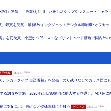
エポ 貼りものEXPO」開催 PODを活用した推し活グッズやマスコットキャラ
oB広告賞」銀賞を受賞 最新UVインクジェットデジタル印刷機×オフセッ
O賞」を初受賞 小型かつ低コストなプリントヘッド構造で国内外の
NEW
信用情報
2026.8.6
フ ステッカータイプ 自己吸着」を発売 のり残りなしでガラス面に
調査を実施 2026年は4,789億円に拡大する見通し、AI活用に
刷に対応ユポ、PETなど特殊素材にも対応
NEW
ビジネス
2026.8.6