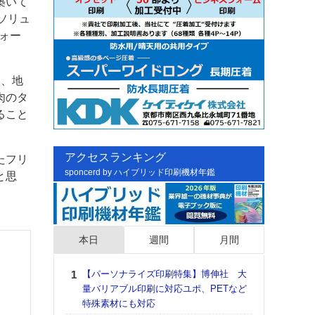
築いて
ソリュ
ォー
」、地
肉のタ
ること
アクセスランキング
たフリ
sponcerd by ハイブリッド印刷機材年鑑
と思
本日
週間
月間
【パーソナライズ印刷特集】博伸社 大
日印
量バリアブル印刷に対応ユポ、PETなど
た個
特殊素材にも対応
彰」