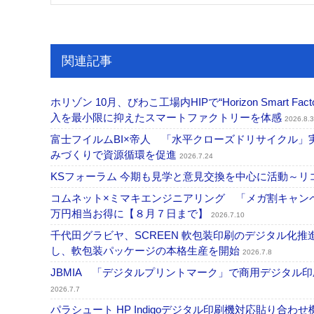
関連記事
ホリゾン 10月、びわこ工場内HIPで“Horizon Smart Fa
入を最小限に抑えたスマートファクトリーを体感
2026.8.3
富士フイルムBI×帝人 「水平クローズドリサイクル
みづくりで資源循環を促進
2026.7.24
KSフォーラム 今期も見学と意見交換を中心に活動～リコ
コムネット×ミマキエンジニアリング 「メガ割キャンペ
万円相当お得に【８月７日まで】
2026.7.10
千代田グラビヤ、SCREEN 軟包装印刷のデジタル化推進で協
し、軟包装パッケージの本格生産を開始
2026.7.8
JBMIA 「デジタルプリントマーク」で商用デジタ
2026.7.7
パラシュート HP Indigoデジタル印刷機対応貼り合わ