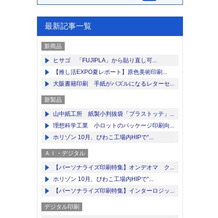
最新記事一覧
新商品
ヒサゴ 「FUJIPLA」から貼り直し可...
【推し活EXPO夏レポート】原色美術印刷...
大阪書籍印刷 手紙がパズルになるレターセ...
新製品
山中紙工所 紙製小判抜袋「プラストッテ」...
理想科学工業 小ロットのパッケージ印刷向...
ホリゾン 10月、びわこ工場内HIPで“...
ＡＩ・デジタル
【パーソナライズ印刷特集】オンデオマ ク...
ホリゾン 10月、びわこ工場内HIPで“...
【パーソナライズ印刷特集】インターロジッ...
デジタル印刷