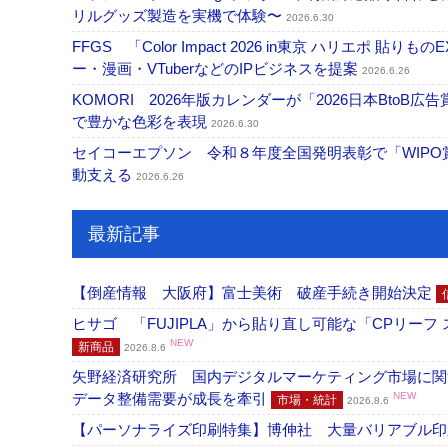
リルグッズ製造を実機で体験〜
2026.6.30
FFGS 「Color Impact 2026 in東京 ハリ
ー・漫画・VTuberなどのIPビジネスを提案
2026.6.26
KOMORI 2026年版カレンダーが「2026日本Bt
で豊かな色彩を表現
2026.6.30
セイコーエプソン 令和８年度全国発明表彰で「WIP
動支える
2026.6.26
最新記事
【倒産情報 大阪府】富士美術 破産手続き開始決定
ヒサゴ 「FUJIPLA」から貼り直し可能な「CPリー
NEW
新商品
2026.8.6
矢野経済研究所 国内デジタルマーケティング市場に関する
データ整備需要が成長を牽引
NEW
市場・統計
2026.8.6
【パーソナライズ印刷特集】博伸社 大量バリアブル印