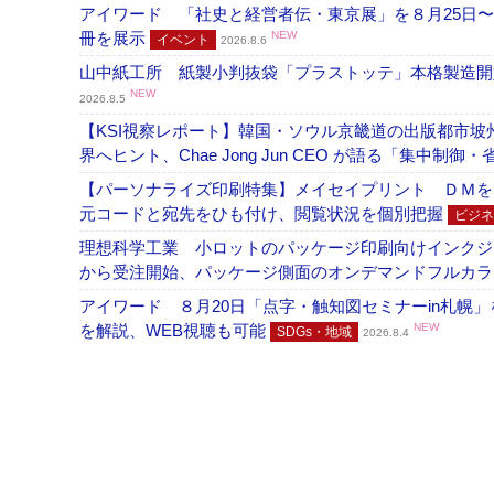
アイワード 「社史と経営者伝・東京展」を８月25日〜
冊を展示
NEW
イベント
2026.8.6
山中紙工所 紙製小判抜袋「プラストッテ」本格製造
NEW
2026.8.5
【KSI視察レポート】韓国・ソウル京畿道の出版都市坡
界へヒント、Chae Jong Jun CEO が語る「集中制御
【パーソナライズ印刷特集】メイセイプリント ＤＭを
元コードと宛先をひも付け、閲覧状況を個別把握
ビジネ
理想科学工業 小ロットのパッケージ印刷向けインクジェッ
から受注開始、パッケージ側面のオンデマンドフルカ
アイワード ８月20日「点字・触知図セミナーin札幌
を解説、WEB視聴も可能
NEW
SDGs・地域
2026.8.4