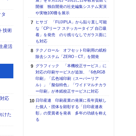
展」を８月25日〜26日に日本教育会館で
理想
開催 独自開発の社史編集システム実演
刷向
や実物100冊を展示
ン 『
クタ
を７
ヒサゴ 「FUJIPLA」から貼り直し可能
面の
な「CPリーフ ステッカータイプ 自己吸
ト技術
対応
着」を発売 のり残りなしでガラス面に
も対応
【ペ
生産活
ト】
テクノロール オフセット印刷用の紙粉
アで
除去システム「ZERO－CT」を開発
KO
グラフィック 「本機校正サービス」に
体製
対応の印刷サービスが追加、「6色RGB
印刷」「広色域印刷（スーパーリア
【パ
ル）」「擬似特色」「ワイドマルチカラ
士フ
ー印刷」が本紙校正サービスに対応
パン
書を
も対応
日印産連 印刷産業の発展に長年貢献し
ツー
た個人・団体を顕彰する「日印産連表
トも
彰」の受賞者を発表 多年の功績を称え
向けた
る
富士
地・
付表