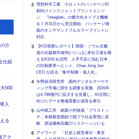
る
理想科学工業 小ロットのパッケージ印
刷向けインクジェットプリントエンジ
DNP
ン 『Integlide』の横方向タイプ２機種
上の
を７月31日から受注開始、パッケージ側
意識
面のオンデマンドフルカラープリントに
時代
対応
る組
、人の介
【KSI視察レポート】韓国・ソウル京畿
【パ
道の出版都市坡州(パジュ)に本社工場を構
量バ
えるKSI社を訪問 人手不足に悩む日本
特殊
る仕組
の印刷業界へヒント、Chae Jong Jun
ホリゾ
CEO が語る「集中制御・省人化」
で“Hor
矢野経済研究所 国内デジタルマーケテ
催へ～
500
ィング市場に関する調査を実施 2026年
TO
は4,789億円に拡大する見通し、AI活用に
スマ
向けたデータ整備需要が成長を牽引
F導入
【K
山中紙工所 紙製小判抜袋「プラストッ
道の
テ」本格製造開始で脱プラ社会実現に貢
える
伝える
献 原油価格高騰のリスクヘッジにも
の印刷
CE
アイワード 「社史と経営者伝・東京
値アク