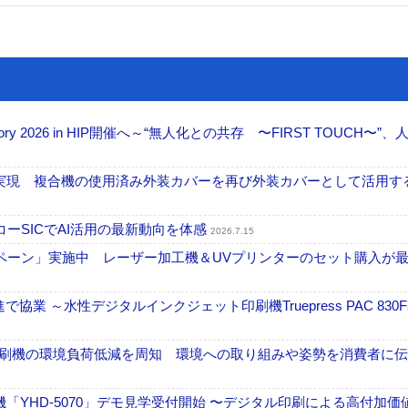
ctory 2026 in HIP開催へ～“無人化との共存 〜FIRST TOUCH〜”
」実現 複合機の使用済み外装カバーを再び外装カバーとして活用す
ーSICでAI活用の最新動向を体感
2026.7.15
ーン」実施中 レーザー加工機＆UVプリンターのセット購入が最大
業 ～水性デジタルインクジェット印刷機Truepress PAC 830
ル印刷機の環境負荷低減を周知 環境への取り組みや姿勢を消費者に
せ機「YHD-5070」デモ見学受付開始 〜デジタル印刷による高付加価