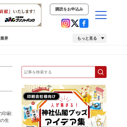
購読をお申込み
業界
もっと見る
新商品
イベント
市場・統計
人事・移転・異動・訃報
業界
市場・統計
人事・移転・異動・訃報
の印刷
中古印刷機・製本機特集
2022 検査・校正特集
社の生