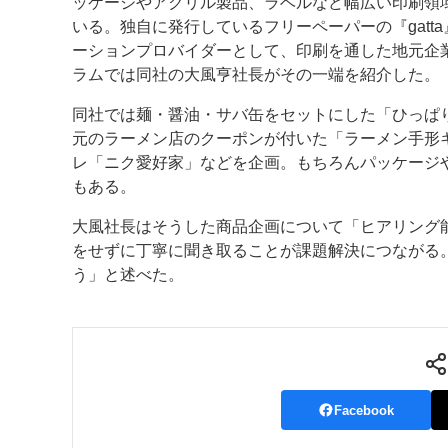
ッケージやアクリル製品、ラベルなど幅広い印刷領
いる。独自に発行しているフリーペーパーの『gat
ーションプロバイダーとして、印刷を通した地元企
ラムでは同社の大風亨社長がその一端を紹介した。
同社では麺・醤油・サバ缶をセットにした「ひっぱ
元のラーメン店のクーポンが付いた「ラーメン手形
レ「ニク愛好家」などを企画。もちろんパッケージ
もある。
大風社長はそうした商品企画について「ヒアリング
をせずに丁寧に聞き取ることが課題解決につながる
う」と述べた。
Facebook