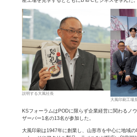
産工場を見学するとともにB to Cビジネスを学んだ
案内
発刊案内
JFPI印刷用語集
印刷機材年鑑
運営
会社案内
購読・購入申し込み
サイトポリシ
説明する大風社長
大風印刷工場
KSフォーラムはPODに限らず企業経営に関わるノ
ザーバー1名の13名が参加した。
大風印刷は1947年に創業し、山形市を中心に地域