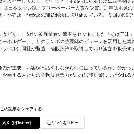
域をカバーしており、小ロット・多品種に対応した生産体制を
ta』は日本タウン誌・フリーペーパー大賞を受賞。近年は地域の
業・小売店・飲食店の課題解決に取り組んでいる。今回のKSフ
りうどん」、6社の乾麺業者の蕎麦をセットにした「そば三昧
キーホルダー」、サクランボの佐藤錦のピューレを活用した焼
やラベルは同社が製造。酒販免許を取得しており酒類を販売す
能力が重要。お客様と話をしながら何に困っているか、分かっ
。企画する人たちの柔軟な発想力があれば印刷業はまだやれる
この記事をシェアする
X（旧Twitter）
リンクをコピー