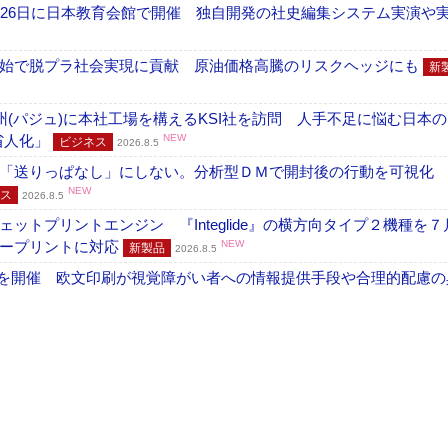
26日に日本教育会館で開催 独自開発の社史編集システム実演や実物
開始で脱プラ社会実現に貢献 原油価格高騰のリスクヘッジにも
新
州(パジュ)に本社工場を構えるKSI社を訪問 人手不足に悩む日本
・省人化」
NEW
ビジネス
2026.8.5
「送りっぱなし」にしない。分析型ＤＭで開封後の行動を可視化
NEW
ス
2026.8.5
トプリントエンジン 『Integlide』の横方向タイプ２機種を７
ラープリントに対応
NEW
新製品
2026.8.5
」を開催 欧文印刷が視覚障がい者への情報提供手段や合理的配慮の