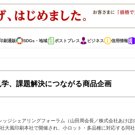
印刷通販
SDGs・地域
ポストプレス
ビジネス
信用情報
インタビュー
コレクション
見学、課題解決につながる商品企画
通販
SDGs・地域
ポストプレス
ビジネス
イベント
信用情報
レッジシェアリングフォーラム（山田周会長／株式会社あけぼ
で勝負！ ～多様なビジネス・多彩な商材～
JAPAN PACK 2023 特集
会社大風印刷本社で開催され、小ロット・多品種に対応する同