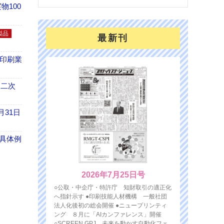
100
製品
最新刊
の印刷業
 二次
月31日
具体例
2026年7月25日号
○公取・中企庁・特許庁 知財取引の適正化
へ指針示す ●印刷技能人材機構 一般社団
法人化後初の総会開催 ●ニュープリンティ
ング ８月に「AIカンファレンス」開催
○SCREEN GPJ 未来を動かす自動化フェ