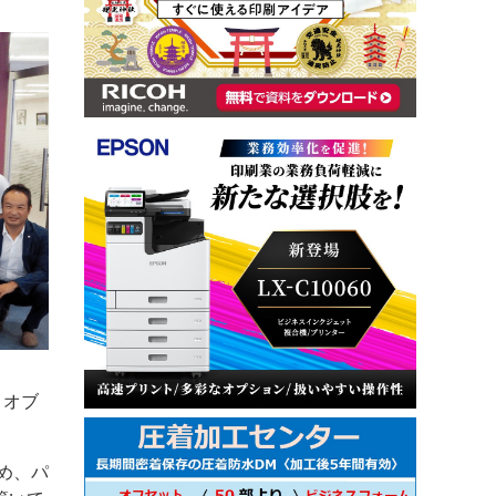
とオブ
め、パ