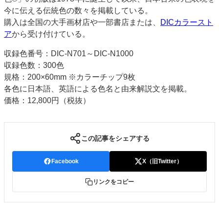
今に伝える伝統色の数々を掲載している。
特集・デジタル印刷 アイデアで勝負！ ～多様なビジネス・多彩な商材～
購入は全国の大手画材店や一部書店または、
DICカラースト
JAPAN PACK 2023 特集
中古印刷機・製本機特集
2022 検査・校正特集
ア
から受け付けている。
特集・デジタル印刷 ～ 新成長軌道を描く
収録色番号：DIC-N701～DIC-N1000
案内
収録色数：300色
発刊案内
JFPI印刷用語集
印刷機材年鑑
規格：200×60mm ※カラーチップ9枚
各色に日本語、英語による色名と由来解説文を掲載。
運営
価格：12,800円（税抜）
会社案内
購読・購入申し込み
サイトポリシー
お問い合わせ
この記事をシェアする
Facebook
X（旧Twitter）
リンクをコピー