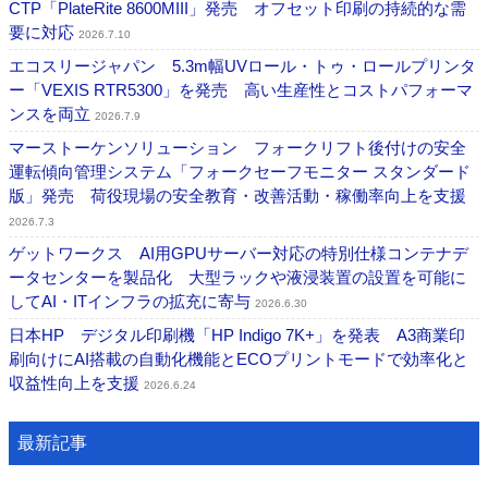
CTP「PlateRite 8600MIII」発売 オフセット印刷の持続的な需
要に対応
2026.7.10
エコスリージャパン 5.3m幅UVロール・トゥ・ロールプリンタ
ー「VEXIS RTR5300」を発売 高い生産性とコストパフォーマ
ンスを両立
2026.7.9
マーストーケンソリューション フォークリフト後付けの安全
運転傾向管理システム「フォークセーフモニター スタンダード
版」発売 荷役現場の安全教育・改善活動・稼働率向上を支援
2026.7.3
ゲットワークス AI用GPUサーバー対応の特別仕様コンテナデ
ータセンターを製品化 大型ラックや液浸装置の設置を可能に
してAI・ITインフラの拡充に寄与
2026.6.30
日本HP デジタル印刷機「HP Indigo 7K+」を発表 A3商業印
刷向けにAI搭載の自動化機能とECOプリントモードで効率化と
収益性向上を支援
2026.6.24
最新記事