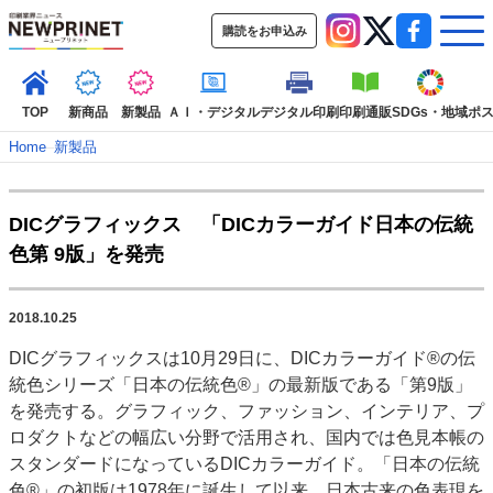
購読をお申込み
TOP
新商品
新製品
ＡＩ・デジタル
デジタル印刷
印刷通販
SDGs・地域
ポ
Home
–
新製品
インデックス
DICグラフィックス 「DICカラーガイド日本の伝統
TOP
新着記事
特集記事
動画コンテンツ
色第 9版」を発売
インタビュー
コレクション
カテゴリー一覧
2018.10.25
新商品
新製品
ＡＩ・デジタル
デジタル印刷
印刷通販
DICグラフィックスは10月29日に、DICカラーガイド®の伝
SDGs・地域
ポストプレス
ビジネス
イベント
信用情報
業界
統色シリーズ「日本の伝統色®」の最新版である「第9版」
市場・統計
人事・移転・異動・訃報
を発売する。グラフィック、ファッション、インテリア、プ
ロダクトなどの幅広い分野で活用され、国内では色見本帳の
特集記事カテゴリー一覧
スタンダードになっているDICカラーガイド。「日本の伝統
2022 見える化・MIS特集
色®」の初版は1978年に誕生して以来、日本古来の色表現を