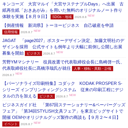
キンコーズ 大宮マルイ「大宮サステナブルDays」へ出展 古
紙再生紙「おきあがみ」を用いた無料のオリジナルノート作り
体験を実施【８月９日】
NEW
SDGs・地域
2026.8.8
【倒産情報 新潟県】トーヨービジネス 自己破産を申請
NEW
信用情報
2026.8.7
JAGAT 「page2027」ポスターデザイン決定、加藤文明社のデ
ザインを採用 公式サイトも例年より大幅に前倒し公開し出展
募集を開始
NEW
ビジネス
2026.8.7
芳野YMマシナリー 役員改選で代表取締役会長に島崎啓一氏、
代表取締役社長に髙橋淳哉氏が就任
人事・移転・異動・訃報
NEW
2026.8.7
【パーソナライズ印刷特集】コダック KODAK PROSPER S-
シリーズ インプリンティングシステム 従来の印刷工程にデジ
タルの力を加える
NEW
ビジネス
2026.8.7
ビジネスガイド社 「第67回ステーショナリー&ペーパーグッズ
フェア」「第34回STYLISH文具フェア」を東京ビッグサイトで
開催 OEMやオリジナルグッズ製作の商談も【９月２〜４日】
NEW
イベント
2026.8.7