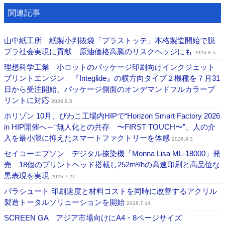
関連記事
山中紙工所 紙製小判抜袋「プラストッテ」本格製造開始で脱
プラ社会実現に貢献 原油価格高騰のリスクヘッジにも
2026.8.5
理想科学工業 小ロットのパッケージ印刷向けインクジェット
プリントエンジン 『Integlide』の横方向タイプ２機種を７月31
日から受注開始、パッケージ側面のオンデマンドフルカラープ
リントに対応
2026.8.5
ホリゾン 10月、びわこ工場内HIPで“Horizon Smart Factory 2026
in HIP開催へ～“無人化との共存 〜FIRST TOUCH〜”、人の介
入を最小限に抑えたスマートファクトリーを体感
2026.8.3
セイコーエプソン デジタル捺染機「Monna Lisa ML-18000」発
売 18個のプリントヘッド搭載し252m²/hの高速印刷と高品位な
黒表現を実現
2026.7.21
パラシュート 印刷速度と材料コストを同時に改善するアクリル
製造トータルソリューションを開始
2026.7.14
SCREEN GA アジア市場向けにA4・8ページサイズ