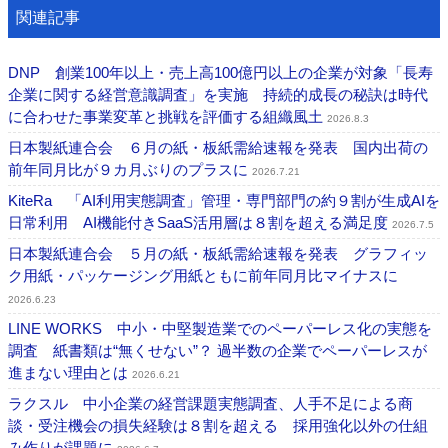
関連記事
DNP 創業100年以上・売上高100億円以上の企業が対象「長寿
企業に関する経営意識調査」を実施 持続的成長の秘訣は時代
に合わせた事業変革と挑戦を評価する組織風土
2026.8.3
日本製紙連合会 ６月の紙・板紙需給速報を発表 国内出荷の
前年同月比が９カ月ぶりのプラスに
2026.7.21
KiteRa 「AI利用実態調査」管理・専門部門の約９割が生成AIを
日常利用 AI機能付きSaaS活用層は８割を超える満足度
2026.7.5
日本製紙連合会 ５月の紙・板紙需給速報を発表 グラフィッ
ク用紙・パッケージング用紙ともに前年同月比マイナスに
2026.6.23
LINE WORKS 中小・中堅製造業でのペーパーレス化の実態を
調査 紙書類は“無くせない”？ 過半数の企業でペーパーレスが
進まない理由とは
2026.6.21
ラクスル 中小企業の経営課題実態調査、人手不足による商
談・受注機会の損失経験は８割を超える 採用強化以外の仕組
み作りが課題に