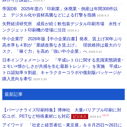
2026.6.7
帝国DB 2025年度の「印刷業」休廃業・倒産は年間300件以
上 デジタル化や資材高騰などによる打撃を指摘
2026.6.3
矢野経済研究所 成長が続く軟包装デジタル印刷市場 水性イ
ンクジェット印刷機の登場に注目
2026.6.1
中小企業庁 2026年版【中小企業白書】発表、賃上げ30年ぶり
高水準も４割が「業績改善なき賃上げ」 現状維持は最大のリ
スク、「稼ぐ力」を高め「強い中小企業」へ
2026.5.31
日本インフォメーション 「平成レトロに関する意識実態調査ｰ
エモい×懐かしさが共感を生む最新トレンドｰ」を実施 平成レ
トロ認知率９割超、キャラクターコラボや復刻版パッケージが
購入意向を牽引
2026.5.30
最新記事
【パーソナライズ印刷特集】博伸社 大量バリアブル印刷に対
応ユポ、PETなど特殊素材にも対応
NEW
ビジネス
2026.8.6
アイワード 「社史と経営者伝・東京展」を８月25日〜26日に