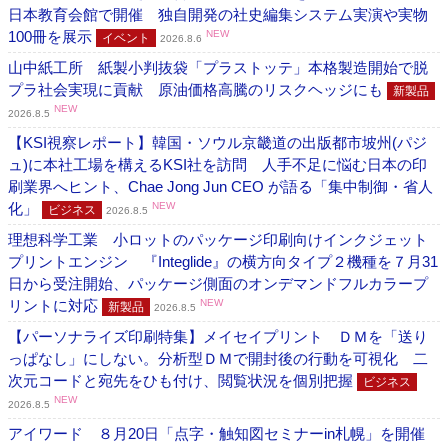
日本教育会館で開催 独自開発の社史編集システム実演や実物
100冊を展示
NEW
イベント
2026.8.6
山中紙工所 紙製小判抜袋「プラストッテ」本格製造開始で脱
プラ社会実現に貢献 原油価格高騰のリスクヘッジにも
新製品
NEW
2026.8.5
【KSI視察レポート】韓国・ソウル京畿道の出版都市坡州(パジ
ュ)に本社工場を構えるKSI社を訪問 人手不足に悩む日本の印
刷業界へヒント、Chae Jong Jun CEO が語る「集中制御・省人
化」
NEW
ビジネス
2026.8.5
理想科学工業 小ロットのパッケージ印刷向けインクジェット
プリントエンジン 『Integlide』の横方向タイプ２機種を７月31
日から受注開始、パッケージ側面のオンデマンドフルカラープ
リントに対応
NEW
新製品
2026.8.5
【パーソナライズ印刷特集】メイセイプリント ＤＭを「送り
っぱなし」にしない。分析型ＤＭで開封後の行動を可視化 二
次元コードと宛先をひも付け、閲覧状況を個別把握
ビジネス
NEW
2026.8.5
アイワード ８月20日「点字・触知図セミナーin札幌」を開催