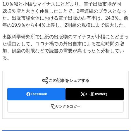
1.0％減と小幅なマイナスにとどまり、電子出版市場が同
JAPAN PACK 2023 特集
中古印刷機・製本機特集
28.0％増と大きく伸長したことで、2年連続のプラスとなっ
2022 見える化・MIS特集
2022 検査・校正特集
た。出版市場全体における電子出版の占有率は、24.3％。前
特集・デジタル印刷 ～ 新成長軌道を描く
年の19.9％から4.4％上昇し、2割超の規模にまで拡大した。
案内
出版科学研究所では紙の出版物のマイナスが小幅にとどまっ
た理由として、コロナ禍での外出自粛による在宅時間の増
発刊案内
JFPI印刷用語集
印刷機材年鑑
加、娯楽の制限などで読書の需要が高まったと分析してい
運営
る。
会社案内
購読・購入申し込み
サイトポリシー
お問い合わせ
この記事をシェアする
Facebook
X（旧Twitter）
リンクをコピー