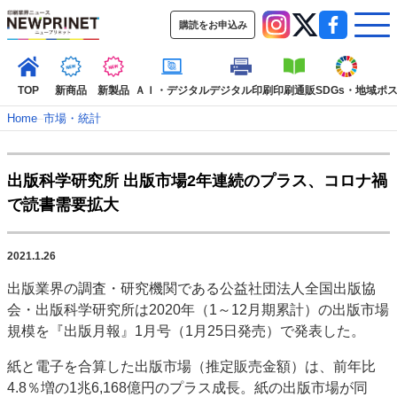
購読をお申込み
TOP
新商品
新製品
ＡＩ・デジタル
デジタル印刷
印刷通販
SDGs・地域
ポ
Home
–
市場・統計
インデックス
出版科学研究所 出版市場2年連続のプラス、コロナ禍
TOP
新着記事
特集記事
動画コンテンツ
で読書需要拡大
インタビュー
コレクション
カテゴリー一覧
2021.1.26
新商品
新製品
ＡＩ・デジタル
デジタル印刷
印刷通販
出版業界の調査・研究機関である公益社団法人全国出版協
SDGs・地域
ポストプレス
ビジネス
イベント
信用情報
業界
会・出版科学研究所は2020年（1～12月期累計）の出版市場
市場・統計
人事・移転・異動・訃報
規模を『出版月報』1月号（1月25日発売）で発表した。
特集記事カテゴリー一覧
紙と電子を合算した出版市場（推定販売金額）は、前年比
4.8％増の1兆6,168億円のプラス成長。紙の出版市場が同
特集・デジタル印刷 アイデアで勝負！ ～多様なビジネス・多彩な商材～