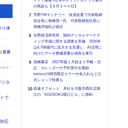
イトで開催 OEMやオリジナルグッズ製作
の商談も【９月２〜４日】
【K
道の
芳野YMマシナリー 役員改選で代表取締
える
役会長に島崎啓一氏、代表取締役社長に
の印刷
髙橋淳哉氏が就任
作り体
CE
矢野経済研究所 国内デジタルマーケテ
【ペ
ィング市場に関する調査を実施 2026年
ト】
は4,789億円に拡大する見通し、AI活用に
アで
出展募
向けたデータ整備需要が成長を牽引
KO
高橋書店 2027年版１月始まり手帳・日
体製
記・カレンダーの予約受付を開始
2026.8.7
torincoのWEB限定カラーや名入れなど公
【パ
式ショップ特典も
士フ
デジタ
パン
高速オフセット 本社を大阪市西区北堀
書を
江の「KOUSOKU堀江ビル」に移転
イトで
ツー
トも
富士
地・
も対応
付表