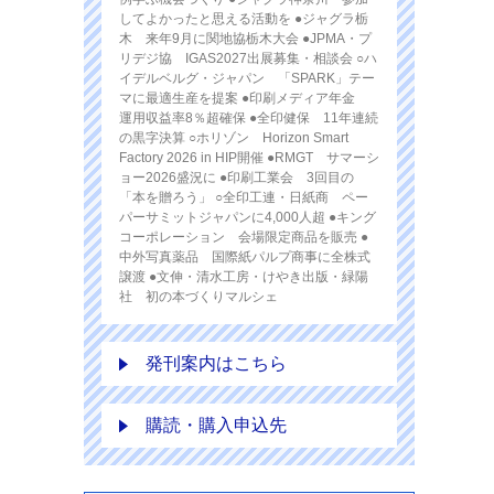
してよかったと思える活動を ●ジャグラ栃
木 来年9月に関地協栃木大会 ●JPMA・プ
リデジ協 IGAS2027出展募集・相談会 ○ハ
イデルベルグ・ジャパン 「SPARK」テー
マに最適生産を提案 ●印刷メディア年金
運用収益率8％超確保 ●全印健保 11年連続
の黒字決算 ○ホリゾン Horizon Smart
Factory 2026 in HIP開催 ●RMGT サマーシ
ョー2026盛況に ●印刷工業会 3回目の
「本を贈ろう」 ○全印工連・日紙商 ペー
パーサミットジャパンに4,000人超 ●キング
コーポレーション 会場限定商品を販売 ●
中外写真薬品 国際紙パルプ商事に全株式
譲渡 ●文伸・清水工房・けやき出版・緑陽
社 初の本づくりマルシェ
発刊案内はこちら
購読・購入申込先