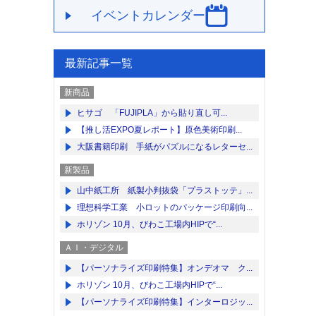
イベントカレンダー
最新記事一覧
新商品
ヒサゴ 「FUJIPLA」から貼り直し可...
【推し活EXPO夏レポート】原色美術印刷...
大阪書籍印刷 手紙がパズルになるレターセ...
新製品
山中紙工所 紙製小判抜袋「プラストッテ」...
理想科学工業 小ロットのパッケージ印刷向...
ホリゾン 10月、びわこ工場内HIPで“...
ＡＩ・デジタル
【パーソナライズ印刷特集】オンデオマ ク...
ホリゾン 10月、びわこ工場内HIPで“...
【パーソナライズ印刷特集】インターロジッ...