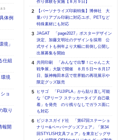
作り体験を実施【８月９日】
る
.8.5
【パーソナライズ印刷特集】博伸社 大
DNP
具体例
量バリアブル印刷に対応ユポ、PETなど
上の
特殊素材にも対応
意識
時代
JAGAT 「page2027」ポスターデザイン
る組
決定、加藤文明社のデザインを採用 公
「環境」
式サイトも例年より大幅に前倒し公開し
【パ
出展募集を開始
量バ
特殊
る仕組
共同印刷 「みんなで出撃！にゃんこ大
戦争展」大阪で開催 ８月５日〜８月17
ホリゾ
日、阪神梅田本店で世界観の再現展示や
で“Hor
 環境
限定グッズ販売
催へ～
TO
ヒサゴ 「FUJIPLA」から貼り直し可能
クショ
スマ
な「CPリーフ ステッカータイプ 自己吸
着」を発売 のり残りなしでガラス面に
理想
の取り
も対応
刷向
ン 『
ビジネスガイド社 「第67回ステーショ
を７
な情報開
ナリー&ペーパーグッズフェア」「第34
面の
回STYLISH文具フェア」を東京ビッグサ
対応