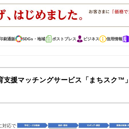
印刷通販
SDGs・地域
ポストプレス
ビジネス
信用情報
インタビュー
コレクション
育支援マッチングサービス「まちスク™
通販
SDGs・地域
ポストプレス
ビジネス
イベント
信用情報
で勝負！ ～多様なビジネス・多彩な商材～
JAPAN PACK 2023 特集
に対応で