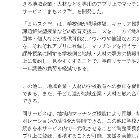
きる地域企業・人材などを専用のアプリ上でマッチ
サービス「まちスク™」を開発した。
案内
「まちスク™」は、学校側が職場体験、キャリア授
発刊案内
JFPI印刷用語集
印刷機材年鑑
課題解決型授業などの教育支援ニーズを、一方で地
団体・個人などが提供可能なノウハウや施設などの
運営
を、それぞれアプリに登録し、マッチングを行うサ
会社案内
購読・購入申し込み
サイトポリシ
課外授業に関する学校側と地域・人材の双方の情報
上に集約し、見やすくすることで、事前リサーチや
ール調整の負荷を軽減できる。
この他に、地域企業・人材の学校教育への参画を促
できる。また、子ども達が地域企業・人材と触れ合
できる。
同サービスは、地域内マッチング機能により距離・
ボレーションの活性化が期待できる。この他に学校
続きを本サービス内で一元化させることで調整業務
プリ上に登録、蓄積することが可能。支援を実施し