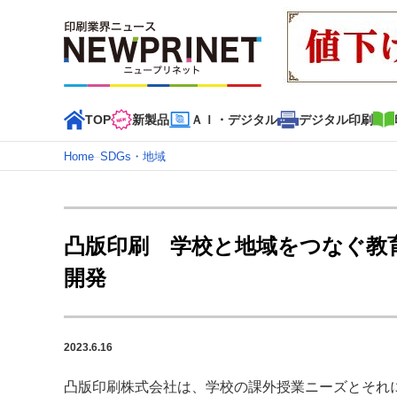
TOP
新製品
ＡＩ・デジタル
デジタル印刷
Home
–
SDGs・地域
インデックス
TOP
新着記事
特集記事
動画コンテンツ
凸版印刷 学校と地域をつなぐ教
カテゴリー一覧
開発
新商品
新製品
ＡＩ・デジタル
デジタル印刷
印刷
特集記事カテゴリー一覧
2023.6.16
2022 見える化・MIS特集
特集・デジタル印刷 アイデア
特集・デジタル印刷 ～ 新成長軌道を描く
凸版印刷株式会社は、学校の課外授業ニーズとそれ