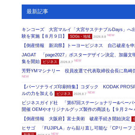
最新記事
キンコーズ 大宮マルイ「大宮サステナブルDays」
験を実施【８月９日】
NEW
SDGs・地域
2026.8.8
【倒産情報 新潟県】トーヨービジネス 自己破産を
JAGAT 「page2027」ポスターデザイン決定、
集を開始
NEW
ビジネス
2026.8.7
芳野YMマシナリー 役員改選で代表取締役会長に島崎
NEW
【パーソナライズ印刷特集】コダック KODAK PROS
ルの力を加える
NEW
ビジネス
2026.8.7
ビジネスガイド社 「第67回ステーショナリー&ペーパー
開催 OEMやオリジナルグッズ製作の商談も【９月２〜
【倒産情報 大阪府】富士美術 破産手続き開始決定
ヒサゴ 「FUJIPLA」から貼り直し可能な「CPリー
NEW
新商品