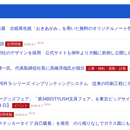
へ出展 古紙再生紙「おきあがみ」を用いた無料のオリジナルノート
申請
NEW
信用情報
2026.8.7
加藤文明社のデザインを採用 公式サイトも例年より大幅に前倒し公開し
啓一氏、代表取締役社長に髙橋淳哉氏が就任
人事・移転・異動・訃報
PER S-シリーズ インプリンティングシステム 従来の印刷工程に
グッズフェア」「第34回STYLISH文具フェア」を東京ビッグサ
４日】
NEW
イベント
2026.8.7
NEW
信用情報
2026.8.6
フ ステッカータイプ 自己吸着」を発売 のり残りなしでガラス面に