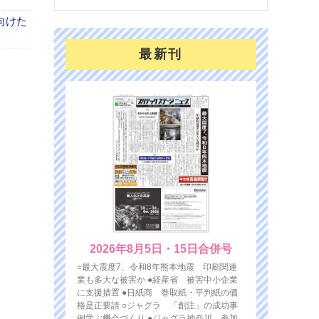
向けた
最新刊
2026年8月5日・15日合併号
○最大震度7、令和8年熊本地震 印刷関連
業も多大な被害か ●経産省 被害中小企業
に支援措置 ●日紙商 巻取紙・平判紙の価
格是正要請 ○ジャグラ 「創注」の成功事
例学ぶ機会づくり ●ジャグラ神奈川 参加