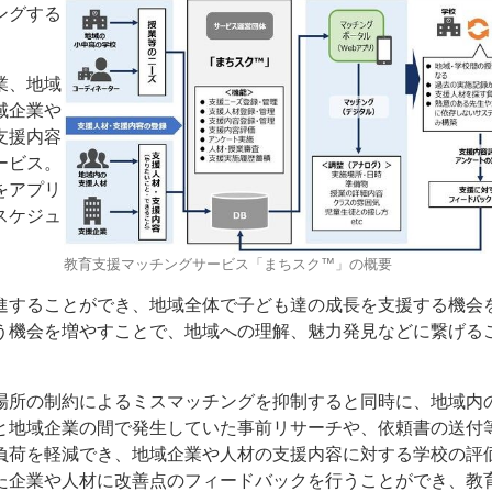
ングする
業、地域
域企業や
支援内容
ービス。
ー
お問い合わせ
をアプリ
スケジュ
教育支援マッチングサービス「まちスク™」の概要
進することができ、地域全体で子ども達の成長を支援する機会
う機会を増やすことで、地域への理解、魅力発見などに繋げる
場所の制約によるミスマッチングを抑制すると同時に、地域内
と地域企業の間で発生していた事前リサーチや、依頼書の送付
負荷を軽減でき、地域企業や人材の支援内容に対する学校の評
た企業や人材に改善点のフィードバックを行うことができ、教