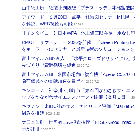
山中紙工所 紙製小判抜袋「プラストッテ」本格製造
アイワード ８月20日「点字・触知図セミナーin札幌
を解説、WEB視聴も可能
2026.8.4
【インタビュー】日本WPA 池上鎌三郎会長 水なし印
RMGT サマーショー 2026を開催 「Green Printi
をキーワードにセミナーと最新技術のソリューション
富士フイルムBI×帝人 「水平クローズドリサイクル
みづくりで資源循環を促進
2026.7.24
富士フイルムBI 米国市場向け複合機「Apeos C5570（M
負荷低減への貢献加速を目指す
2026.7.24
キンコーズ 神奈川・川崎市「第21回かわさきサイエ
ップをかながわサイエンスパークで開催【８月１日】
20
キヤノン 米IDC社のサステナビリティ評価「Marke
組みを推進
2026.7.23
大日本印刷 世界的ESG投資指標「FTSE4Good Ind
示が評価
2026.7.22