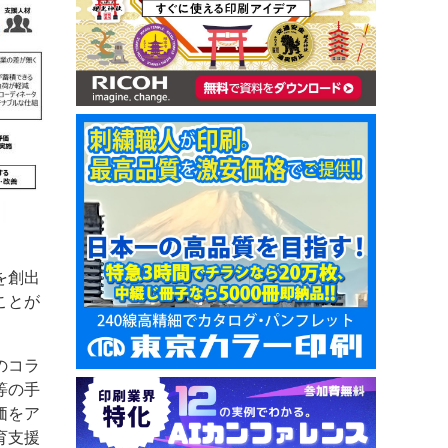
を創出
ことが
のコラ
等の手
価をア
育支援