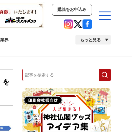
購読をお申込み
業界
もっと見る
新商品
イベント
市場・統計
人事・移転・異動・訃報
」を
業界
市場・統計
人事・移転・異動・訃報
中古印刷機・製本機特集
2022 検査・校正特集