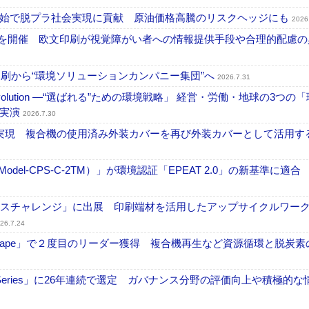
開始で脱プラ社会実現に貢献 原油価格高騰のリスクヘッジにも
2026
」を開催 欧文印刷が視覚障がい者への情報提供手段や合理的配慮の
刷から“環境ソリューションカンパニー集団”へ
2026.7.31
ng Evolution ―“選ばれる”ための環境戦略」 経営・労働・地球の3つの
を実演
2026.7.30
」実現 複合機の使用済み外装カバーを再び外装カバーとして活用す
odel-CPS-C-2TM）」が環境認証「EPEAT 2.0」の新基準に適合
ンスチャレンジ」に出展 印刷端材を活用したアップサイクルワー
26.7.24
tScape」で２度目のリーダー獲得 複合機再生など資源循環と脱炭素
ex Series」に26年連続で選定 ガバナンス分野の評価向上や積極的