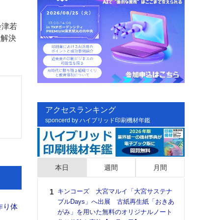
会津若
題解決
アクセスランキング
sponcerd by ハイブリッド印刷機材年鑑
本日
週間
月間
キンコーズ 大宮マルイ「大宮サステナ
日印
ブルDays」へ出展 古紙再生紙「おきあ
た個
作り体
がみ」を用いた無料のオリジナルノート
彰」