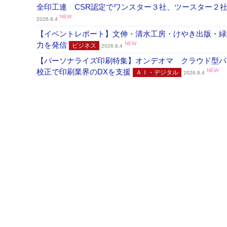
全印工連 CSR認定でワンスター３社、ツースター２
NEW
2026.8.4
【イベントレポート】文伸・清水工房・けやき出版・緑
力を発信
NEW
ビジネス
2026.8.4
【パーソナライズ印刷特集】オンデオマ クラウド型バ
校正で印刷業界のDXを支援
NEW
ＡＩ・デジタル
2026.8.4