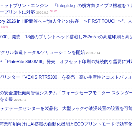
トプリントエンジン 『Integlide』の横方向タイプ２機種を７
ラープリントに対応
NEW
2026.8.5
ctory 2026 in HIP開催へ～“無人化との共存 〜FIRST TOUCH〜”
NEW
18000」発売 18個のプリントヘッド搭載し252m²/hの高速印刷と
アクリル製造トータルソリューションを開始
2026.7.14
PlateRite 8600MIII」発売 オフセット印刷の持続的な需要に対
リンター「VEXIS RTR5300」を発売 高い生産性とコストパフ
の安全運転傾向管理システム「フォークセーフモニター スタンダ
上を支援
2026.7.3
コンテナデータセンターを製品化 大型ラックや液浸装置の設置を可
表 A3商業印刷向けにAI搭載の自動化機能とECOプリントモードで効率