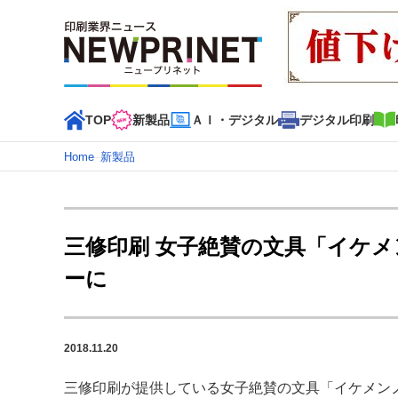
TOP
新製品
ＡＩ・デジタル
デジタル印刷
Home
–
新製品
インデックス
TOP
新着記事
特集記事
動画コンテンツ
三修印刷 女子絶賛の文具「イケメ
カテゴリー一覧
ーに
新商品
新製品
ＡＩ・デジタル
デジタル印刷
印刷
特集記事カテゴリー一覧
2018.11.20
特集・デジタル印刷 アイデアで勝負！ ～多様なビジネス
特集・デジタル印刷 ～ 新成長軌道を描く
三修印刷が提供している女子絶賛の文具「イケメンノート