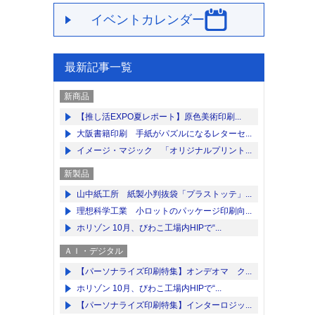
イベントカレンダー
最新記事一覧
新商品
【推し活EXPO夏レポート】原色美術印刷...
大阪書籍印刷 手紙がパズルになるレターセ...
イメージ・マジック 「オリジナルプリント...
新製品
山中紙工所 紙製小判抜袋「プラストッテ」...
理想科学工業 小ロットのパッケージ印刷向...
ホリゾン 10月、びわこ工場内HIPで“...
ＡＩ・デジタル
【パーソナライズ印刷特集】オンデオマ ク...
ホリゾン 10月、びわこ工場内HIPで“...
【パーソナライズ印刷特集】インターロジッ...