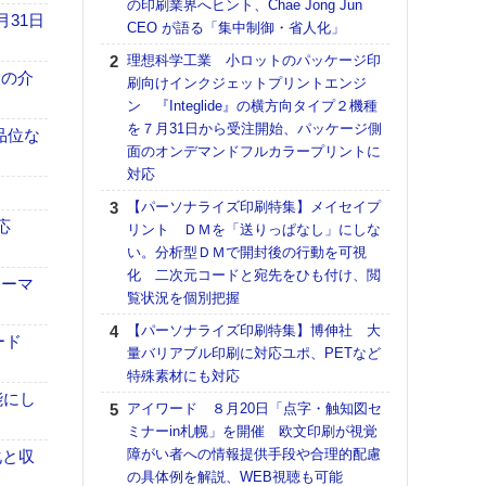
の印刷業界へヒント、Chae Jong Jun
る
月31日
CEO が語る「集中制御・省人化」
DNP
理想科学工業 小ロットのパッケージ印
上の
、人の介
刷向けインクジェットプリントエンジ
意識
ン 『Integlide』の横方向タイプ２機種
時代
を７月31日から受注開始、パッケージ側
る組
高品位な
面のオンデマンドフルカラープリントに
KO
対応
体製
【パーソナライズ印刷特集】メイセイプ
【パ
応
リント ＤＭを「送りっぱなし」にしな
ルタ
い。分析型ＤＭで開封後の行動を可視
「Va
化 二次元コードと宛先をひも付け、閲
ォーマ
リュー
覧状況を個別把握
ライ
【パーソナライズ印刷特集】博伸社 大
DM
ード
量バリアブル印刷に対応ユポ、PETなど
ホリゾ
特殊素材にも対応
で“Hor
能にし
アイワード ８月20日「点字・触知図セ
催へ～
ミナーin札幌」を開催 欧文印刷が視覚
TO
障がい者への情報提供手段や合理的配慮
スマ
化と収
の具体例を解説、WEB視聴も可能