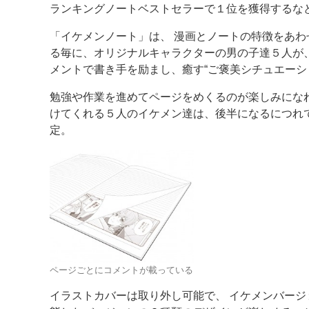
ランキングノートベストセラーで１位を獲得するな
案内
「イケメンノート」は、 漫画とノートの特徴をあ
る毎に、オリジナルキャラクターの男の子達５人が
発刊案内
JFPI印刷用語集
印刷機材年鑑
メントで書き手を励まし、癒す“ご褒美シチュエーシ
運営
勉強や作業を進めてページをめくるのが楽しみにな
会社案内
購読・購入申し込み
サイトポリシ
けてくれる５人のイケメン達は、後半になるにつれ
定。
ページごとにコメントが載っている
イラストカバーは取り外し可能で、 イケメンバージ