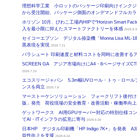
理想科学工業 小ロットのパッケージ印刷向けインクジェッ
から受注開始、パッケージ側面のオンデマンドフルカ
ホリゾン 10月、びわこ工場内HIPで“Horizon Smart Fa
入を最小限に抑えたスマートファクトリーを体感
2026.8.3
セイコーエプソン デジタル捺染機「Monna Lisa ML-
黒表現を実現
2026.7.21
パラシュート 印刷速度と材料コストを同時に改善する
SCREEN GA アジア市場向けにA4・8ページサイズCTP「
2026.7.10
エコスリージャパン 5.3m幅UVロール・トゥ・ロールプ
ンスを両立
2026.7.9
マーストーケンソリューション フォークリフト後付け
版」発売 荷役現場の安全教育・改善活動・稼働率向
ゲットワークス AI用GPUサーバー対応の特別仕様
てAI・ITインフラの拡充に寄与
2026.6.30
日本HP デジタル印刷機「HP Indigo 7K+」を発
益性向上を支援
2026.6.24