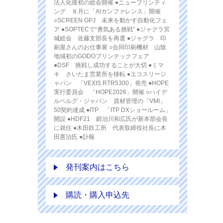
法人化後初の総会開催 ●ニュープリンティ
ング ８月に「AIカンファレンス」開催
○SCREEN GPJ 未来を動かす自動化フェ
ア ●SOPTECで“勇気ある挑戦” ●ジャグラ宮
城総会 佐藤支部長を再選 ●ジャグラ 印
刷屋さんのお仕事展 ○合同印刷機材 山陰
地域初のGODOプリンテックフェア
●DSF 挑戦し成功することが大切 ●ミマ
キ さいたま営業所を移転 ●エコスリージ
ャパン 「VEXIS RTR5300」発売 ●HOPE
実行委員会 「HOPE2026」開催 ○ハイデ
ルベルグ・ジャパン 資材管理の「VMI」
50契約達成 ●ITP 「ITP DXショールーム」
開設 ●HDF21 鍛治川和広氏が新本部会長
に就任 ●木田鉄工所 代表取締役社長に木
田憲治氏 ●訃報
発刊案内はこちら
購読・購入申込先