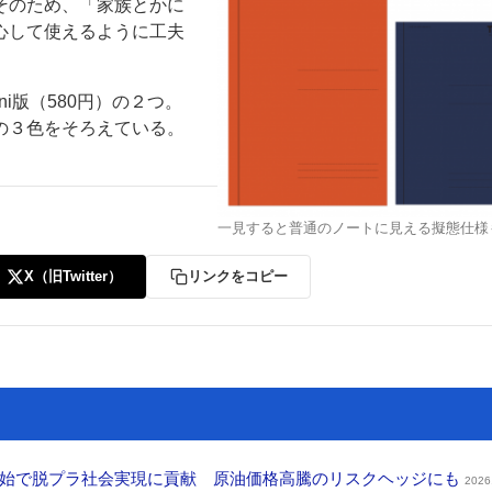
そのため、「家族とかに
心して使えるように工夫
ni版（580円）の２つ。
の３色をそろえている。
一見すると普通のノートに見える擬態仕様
X（旧Twitter）
リンクをコピー
開始で脱プラ社会実現に貢献 原油価格高騰のリスクヘッジにも
2026