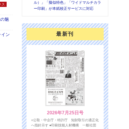
ル）」「擬似特色」「ワイドマルチカラ
ネス
ー印刷」が本紙校正サービスに対応
域の魅
最新刊
ライン
2026年7月25日号
○公取・中企庁・特許庁 知財取引の適正化
へ指針示す ●印刷技能人材機構 一般社団