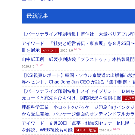
最新記事
【パーソナライズ印刷特集】博伸社 大量バリアブル印
アイワード 「社史と経営者伝・東京展」を８月25日〜
冊を展示
NEW
イベント
2026.8.6
山中紙工所 紙製小判抜袋「プラストッテ」本格製造
NEW
2026.8.5
【KSI視察レポート】韓国・ソウル京畿道の出版都市坡
界へヒント、Chae Jong Jun CEO が語る「集中制御
【パーソナライズ印刷特集】メイセイプリント ＤＭを
元コードと宛先をひも付け、閲覧状況を個別把握
ビジネ
理想科学工業 小ロットのパッケージ印刷向けインクジェッ
から受注開始、パッケージ側面のオンデマンドフルカ
アイワード ８月20日「点字・触知図セミナーin札幌
を解説、WEB視聴も可能
NEW
SDGs・地域
2026.8.4