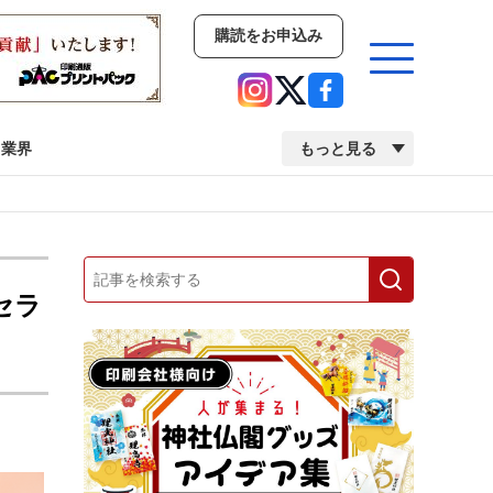
購読をお申込み
業界
もっと見る
新商品
イベント
市場・統計
人事・移転・異動・訃報
セラ
業界
市場・統計
人事・移転・異動・訃報
2022 見える化・MIS特集
2022 検査・校正特集