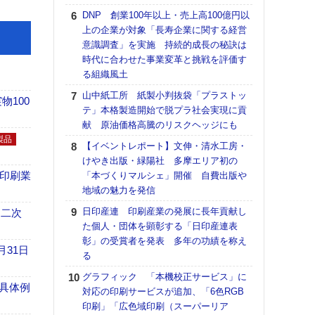
【ペ
DNP 創業100年以上・売上高100億円以
ト】
上の企業が対象「長寿企業に関する経営
アで
意識調査」を実施 持続的成長の秘訣は
ラク
時代に合わせた事業変革と挑戦を評価す
戦略
る組織風土
最適
山中紙工所 紙製小判抜袋「プラストッ
の課
100
テ」本格製造開始で脱プラ社会実現に貢
金融
献 原油価格高騰のリスクヘッジにも
ルホ
製品
【イベントレポート】文伸・清水工房・
【イ
けやき出版・緑陽社 多摩エリア初の
会長
の印刷業
「本づくりマルシェ」開催 自費出版や
ンカ
地域の魅力を発信
ジャ
日印産連 印刷産業の発展に長年貢献し
会立
 二次
た個人・団体を顕彰する「日印産連表
支援
彰」の受賞者を発表 多年の功績を称え
まで
月31日
る
全印
グラフィック 「本機校正サービス」に
設置
具体例
対応の印刷サービスが追加、「6色RGB
集
印刷」「広色域印刷（スーパーリア