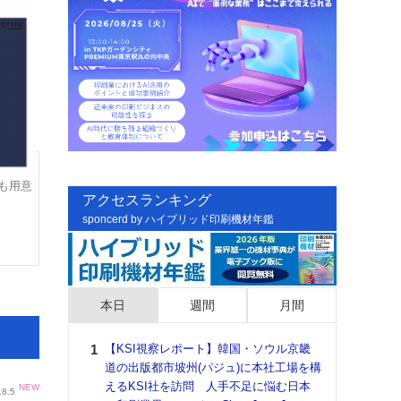
も用意
アクセスランキング
sponcerd by ハイブリッド印刷機材年鑑
本日
週間
月間
【KSI視察レポート】韓国・ソウル京畿
日印
道の出版都市坡州(パジュ)に本社工場を構
た個
えるKSI社を訪問 人手不足に悩む日本
彰」
NEW
.8.5