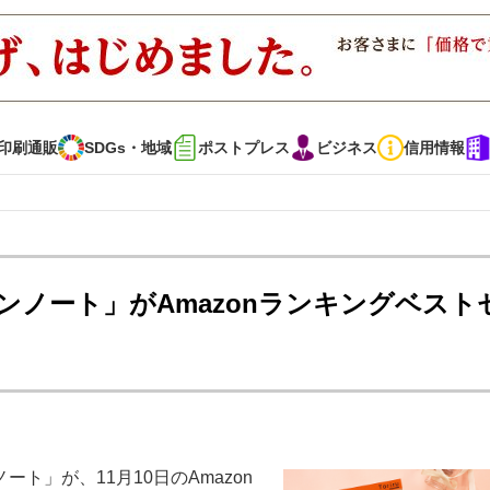
印刷通販
SDGs・地域
ポストプレス
ビジネス
信用情報
インタビュー
コレクション
ンノート」がAmazonランキングベスト
通販
SDGs・地域
ポストプレス
ビジネス
イベント
信用情報
・多彩な商材～
JAPAN PACK 2023 特集
中古印刷機・製本機特集
」が、11月10日のAmazon