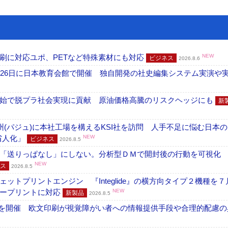
刷に対応ユポ、PETなど特殊素材にも対応
NEW
ビジネス
2026.8.6
26日に日本教育会館で開催 独自開発の社史編集システム実演や実物
開始で脱プラ社会実現に貢献 原油価格高騰のリスクヘッジにも
新
州(パジュ)に本社工場を構えるKSI社を訪問 人手不足に悩む日本
・省人化」
NEW
ビジネス
2026.8.5
「送りっぱなし」にしない。分析型ＤＭで開封後の行動を可視化
NEW
ス
2026.8.5
トプリントエンジン 『Integlide』の横方向タイプ２機種を７
ラープリントに対応
NEW
新製品
2026.8.5
」を開催 欧文印刷が視覚障がい者への情報提供手段や合理的配慮の