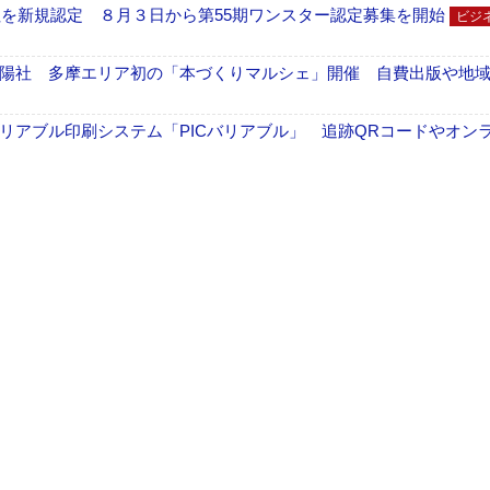
社を新規認定 ８月３日から第55期ワンスター認定募集を開始
ビジ
陽社 多摩エリア初の「本づくりマルシェ」開催 自費出版や地
リアブル印刷システム「PICバリアブル」 追跡QRコードやオン