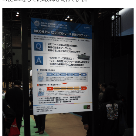
特集・デジタル印刷 アイデアで勝負！ ～多様なビジネス・多彩な商材～
JAPAN PACK 2023 特集
中古印刷機・製本機特集
2022 検査・校正特集
特集・デジタル印刷 ～ 新成長軌道を描く
案内
発刊案内
JFPI印刷用語集
印刷機材年鑑
運営
会社案内
購読・購入申し込み
サイトポリシー
お問い合わせ