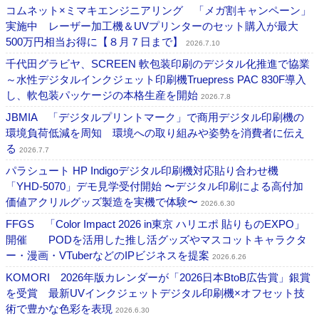
コムネット×ミマキエンジニアリング 「メガ割キャンペーン」
実施中 レーザー加工機＆UVプリンターのセット購入が最大
500万円相当お得に【８月７日まで】
2026.7.10
千代田グラビヤ、SCREEN 軟包装印刷のデジタル化推進で協業
～水性デジタルインクジェット印刷機Truepress PAC 830F導入
し、軟包装パッケージの本格生産を開始
2026.7.8
JBMIA 「デジタルプリントマーク」で商用デジタル印刷機の
環境負荷低減を周知 環境への取り組みや姿勢を消費者に伝え
る
2026.7.7
パラシュート HP Indigoデジタル印刷機対応貼り合わせ機
「YHD-5070」デモ見学受付開始 〜デジタル印刷による高付加
価値アクリルグッズ製造を実機で体験〜
2026.6.30
FFGS 「Color Impact 2026 in東京 ハリエポ 貼りものEXPO」
開催 PODを活用した推し活グッズやマスコットキャラクタ
ー・漫画・VTuberなどのIPビジネスを提案
2026.6.26
KOMORI 2026年版カレンダーが「2026日本BtoB広告賞」銀賞
を受賞 最新UVインクジェットデジタル印刷機×オフセット技
術で豊かな色彩を表現
2026.6.30