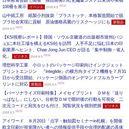
日本教育会館で開催 独自開発の社史編集システム実演や実物
100冊を展示
NEW
イベント
2026.8.6
山中紙工所 紙製小判抜袋「プラストッテ」本格製造開始で脱
プラ社会実現に貢献 原油価格高騰のリスクヘッジにも
新製品
NEW
2026.8.5
【KSI視察レポート】韓国・ソウル京畿道の出版都市坡州(パジ
ュ)に本社工場を構えるKSI社を訪問 人手不足に悩む日本の印
刷業界へヒント、Chae Jong Jun CEO が語る「集中制御・省人
化」
NEW
ビジネス
2026.8.5
理想科学工業 小ロットのパッケージ印刷向けインクジェット
プリントエンジン 『Integlide』の横方向タイプ２機種を７月31
日から受注開始、パッケージ側面のオンデマンドフルカラープ
リントに対応
NEW
新製品
2026.8.5
【パーソナライズ印刷特集】メイセイプリント ＤＭを「送り
っぱなし」にしない。分析型ＤＭで開封後の行動を可視化 二
次元コードと宛先をひも付け、閲覧状況を個別把握
ビジネス
NEW
2026.8.5
アイワード ８月20日「点字・触知図セミナーin札幌」を開催
欧文印刷が視覚障がい者への情報提供手段や合理的配慮の具体