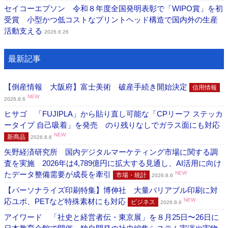
セイコーエプソン 令和８年度全国発明表彰で「WIPO賞」を初
受賞 小型かつ低コストなプリントヘッド構造で国内外の生産
活動支える
2026.6.26
最新記事
【倒産情報 大阪府】富士美術 破産手続き開始決定
信用情報
NEW
2026.8.6
ヒサゴ 「FUJIPLA」から貼り直し可能な「CPリーフ ステッカ
ータイプ 自己吸着」を発売 のり残りなしでガラス面にも対応
NEW
新商品
2026.8.6
矢野経済研究所 国内デジタルマーケティング市場に関する調
査を実施 2026年は4,789億円に拡大する見通し、AI活用に向け
たデータ整備需要が成長を牽引
NEW
市場・統計
2026.8.6
【パーソナライズ印刷特集】博伸社 大量バリアブル印刷に対
応ユポ、PETなど特殊素材にも対応
NEW
ビジネス
2026.8.6
アイワード 「社史と経営者伝・東京展」を８月25日〜26日に