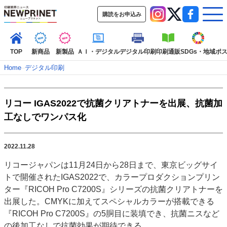
購読をお申込み
TOP
新商品
新製品
ＡＩ・デジタル
デジタル印刷
印刷通販
SDGs・地域
ポ
Home
–
デジタル印刷
インデックス
リコー IGAS2022で抗菌クリアトナーを出展、抗菌加
TOP
新着記事
特集記事
動画コンテンツ
工なしでワンパス化
インタビュー
コレクション
カテゴリー一覧
2022.11.28
新商品
新製品
ＡＩ・デジタル
デジタル印刷
印刷通販
リコージャパンは11月24日から28日まで、東京ビッグサイ
SDGs・地域
ポストプレス
ビジネス
イベント
信用情報
業界
トで開催されたIGAS2022で、カラープロダクションプリン
市場・統計
人事・移転・異動・訃報
ター『RICOH Pro C7200S』シリーズの抗菌クリアトナーを
出展した。CMYKに加えてスペシャルカラーが搭載できる
特集記事カテゴリー一覧
『RICOH Pro C7200S』の5胴目に装填でき、抗菌ニスなど
2022 見える化・MIS特集
の後加工なしで抗菌効果が期待できる。