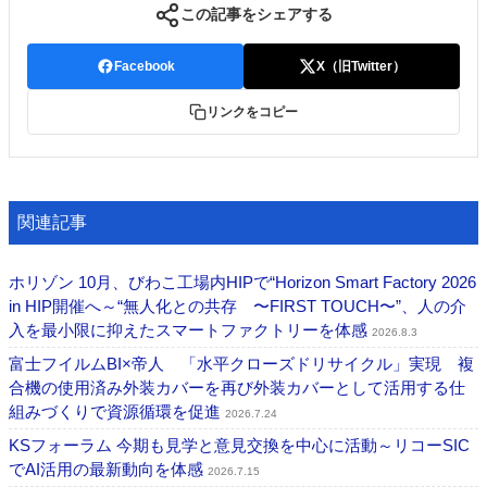
この記事をシェアする
Facebook
X（旧Twitter）
リンクをコピー
関連記事
ホリゾン 10月、びわこ工場内HIPで“Horizon Smart Factory 2026
in HIP開催へ～“無人化との共存 〜FIRST TOUCH〜”、人の介
入を最小限に抑えたスマートファクトリーを体感
2026.8.3
富士フイルムBI×帝人 「水平クローズドリサイクル」実現 複
合機の使用済み外装カバーを再び外装カバーとして活用する仕
組みづくりで資源循環を促進
2026.7.24
KSフォーラム 今期も見学と意見交換を中心に活動～リコーSIC
でAI活用の最新動向を体感
2026.7.15