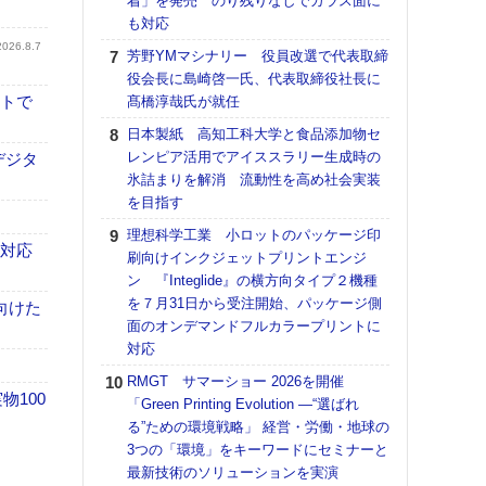
着」を発売 のり残りなしでガラス面に
も対応
【K
道の
2026.8.7
芳野YMマシナリー 役員改選で代表取締
える
役会長に島崎啓一氏、代表取締役社長に
の印刷
イトで
髙橋淳哉氏が就任
CE
日本製紙 高知工科大学と食品添加物セ
【ペ
レンピア活用でアイススラリー生成時の
デジタ
ト】
氷詰まりを解消 流動性を高め社会実装
アで
を目指す
KO
理想科学工業 小ロットのパッケージ印
体製
も対応
刷向けインクジェットプリントエンジ
ン 『Integlide』の横方向タイプ２機種
【パ
を７月31日から受注開始、パッケージ側
士フ
向けた
面のオンデマンドフルカラープリントに
パン
対応
書を
ツー
RMGT サマーショー 2026を開催
トも
100
「Green Printing Evolution ―“選ばれ
る”ための環境戦略」 経営・労働・地球の
富士
3つの「環境」をキーワードにセミナーと
地・
最新技術のソリューションを実演
付表