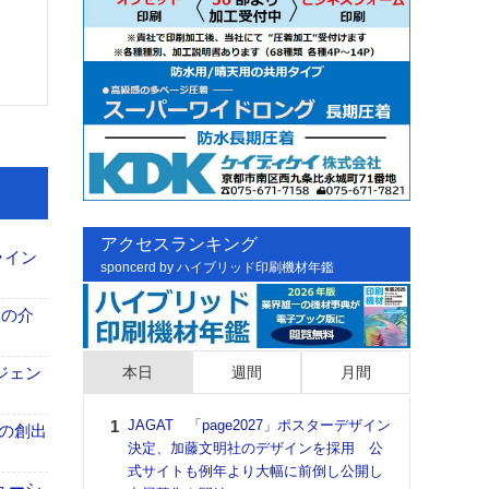
アクセスランキング
ライン
sponcerd by ハイブリッド印刷機材年鑑
、人の介
本日
週間
月間
ジェン
JAGAT 「page2027」ポスターデザイン
日印
ンの創出
決定、加藤文明社のデザインを採用 公
た個
式サイトも例年より大幅に前倒し公開し
彰」
ューシ