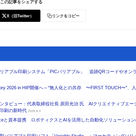
この記事をシェアする
X（旧Twitter）
リンクをコピー
リアブル印刷システム「PICバリアブル」 追跡QRコードやオン
ctory 2026 in HIP開催へ～“無人化との共存 〜FIRST TOUCH〜”
タビュー：代表取締役社長 原田光治 氏 AIクリエイティブエー
ズ印刷の新時代
2026.8.3
elexistenceと資本提携 ロボティクスとAIを活用した自動化ソリューショ
アブル印刷ソフト「Variable Studio」・マーケティングソリ