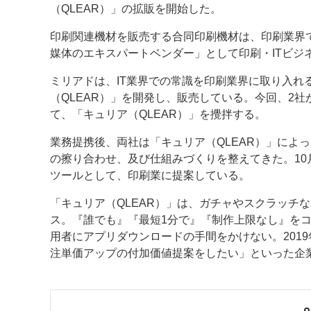
（QLEAR）」の拡販を開始した。
案内
印刷関連機材を販売する合同印刷機材は、印刷業界
媒体のエキスパートベンダー」として印刷・ITビジ
発刊案内
JFPI印刷用語集
印刷機材年鑑
ミリアドは、IT業界での常識を印刷業界に取り入れ
運営
（QLEAR）」を開発し、販売している。今回、2
会社案内
購読・購入申し込み
サイトポリシ
て、「キュリア（QLEAR）」を攪拌する。
業務提携後、両社は「キュリア（QLEAR）」によ
の擦り合わせ、及び仕組みづくりを整えてきた。1
ツールとして、印刷業に提案している。
「キュリア（QLEAR）」は、ガチャやスクラッチ
ス。『誰でも』『最短1分で』『制作上限なし』をコ
用者にアプリダウンロードの手間をかけない。201
注単価アップの付加価値提案をしたい」といった企