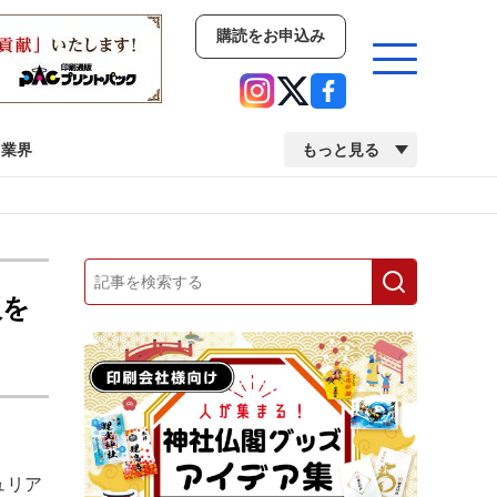
購読をお申込み
業界
もっと見る
新商品
イベント
市場・統計
人事・移転・異動・訃報
販を
業界
市場・統計
人事・移転・異動・訃報
中古印刷機・製本機特集
2022 検査・校正特集
ュリア