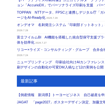
ョン「AccurioDX」でパーソナライズ印刷を支援 パ
TOPPAN NTTデータ、FPSCと連携しデジタル庁「
ージをAI-Ready化
2026.7.29
オンデオマ 名刺発注システム「印刷部ドットネット」導
2026.7.28
富士フイルムBI AI機能を搭載した統合型保守支援プ
体を効率化
2026.7.27
リコー×ライズ・コンサルティング・グループ 合弁会社
2026.7.24
ニュープリンティング 印刷会社向けAIカンファレンス
刷デザインの自動化や可変DM入稿など12の実例を公開
最新記事
【倒産情報 新潟県】トーヨービジネス 自己破産を
JAGAT 「page2027」ポスターデザイン決定、