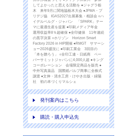
してよかったと思える活動を ●ジャグラ栃
木 来年9月に関地協栃木大会 ●JPMA・プ
リデジ協 IGAS2027出展募集・相談会 ○ハ
イデルベルグ・ジャパン 「SPARK」テー
マに最適生産を提案 ●印刷メディア年金
運用収益率8％超確保 ●全印健保 11年連続
の黒字決算 ○ホリゾン Horizon Smart
Factory 2026 in HIP開催 ●RMGT サマーシ
ョー2026盛況に ●印刷工業会 3回目の
「本を贈ろう」 ○全印工連・日紙商 ペー
パーサミットジャパンに4,000人超 ●キング
コーポレーション 会場限定商品を販売 ●
中外写真薬品 国際紙パルプ商事に全株式
譲渡 ●文伸・清水工房・けやき出版・緑陽
社 初の本づくりマルシェ
発刊案内はこちら
購読・購入申込先