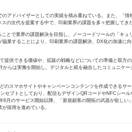
でのアドバイザーとしての実績を積み重ねている。また、「情
ネスの次代を提案する中で、印刷業界の課題を多々把握してき
ることで業界の課題解決を目指し、ノーコードツールの「キュ
社が協業することにより、印刷業界の課題解決、DX化の加速に向
ー
お問い合わせ
って提供できる価値や、拡販の戦略などについての準備と双方の
0月からは実働を開始し、デジタルと紙を融合したコミュニケー
などのスマホサイトやキャンペーンコンテンツを作成できるサー
ンセプトとしており、配信もデザインQRコードやNFCシール
9年6月のサービス開始以降、「新規顧客の開拓の武器が欲しい
業が採用を進めている。