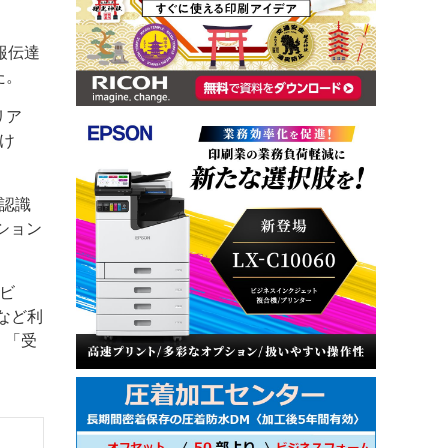
報伝達
た。
リア
け
認識
ション
ビ
など利
」「受