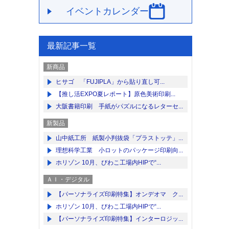
イベントカレンダー
最新記事一覧
新商品
ヒサゴ 「FUJIPLA」から貼り直し可...
【推し活EXPO夏レポート】原色美術印刷...
大阪書籍印刷 手紙がパズルになるレターセ...
新製品
山中紙工所 紙製小判抜袋「プラストッテ」...
理想科学工業 小ロットのパッケージ印刷向...
ホリゾン 10月、びわこ工場内HIPで“...
ＡＩ・デジタル
【パーソナライズ印刷特集】オンデオマ ク...
ホリゾン 10月、びわこ工場内HIPで“...
【パーソナライズ印刷特集】インターロジッ...