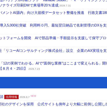
ーソナライズ印刷DMで来場率20％達成
2026.7.31
ガバメントAI源内」向け大規模データセット整備を推進 行政文書18
入5,000社突破 利用料０円、最短翌日納品で名刺管理のDXを支
ラットフォームを開発 AIで部品準備・手順提示を支援して保守プロ
「リコーAIコンサルティング株式会社」設立 企業のAX実現を支
「12の実例でわかる。AIで“面倒な業務”はここまで変えられる」開
【８月４・25日】
2026.7.23
申請
NEW
信用情報
2026.8.7
加藤文明社のデザインを採用 公式サイトも例年より大幅に前倒し公開し