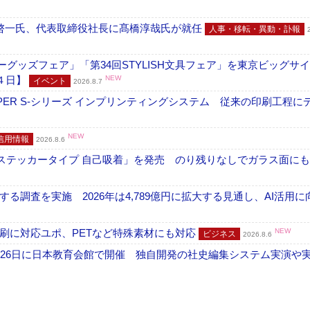
啓一氏、代表取締役社長に髙橋淳哉氏が就任
人事・移転・異動・訃報
グッズフェア」「第34回STYLISH文具フェア」を東京ビッグサ
４日】
NEW
イベント
2026.8.7
PER S-シリーズ インプリンティングシステム 従来の印刷工程に
NEW
信用情報
2026.8.6
フ ステッカータイプ 自己吸着」を発売 のり残りなしでガラス面に
調査を実施 2026年は4,789億円に拡大する見通し、AI活用に
刷に対応ユポ、PETなど特殊素材にも対応
NEW
ビジネス
2026.8.6
26日に日本教育会館で開催 独自開発の社史編集システム実演や実物