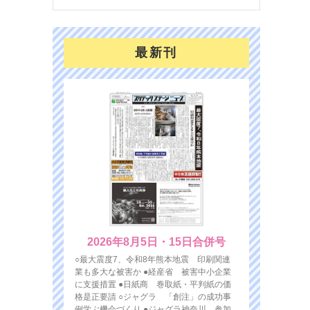
最新刊
2026年8月5日・15日合併号
○最大震度7、令和8年熊本地震 印刷関連
業も多大な被害か ●経産省 被害中小企業
に支援措置 ●日紙商 巻取紙・平判紙の価
格是正要請 ○ジャグラ 「創注」の成功事
例学ぶ機会づくり ●ジャグラ神奈川 参加