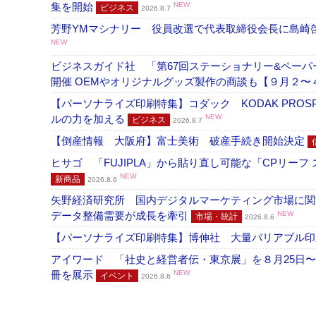
集を開始
NEW
ビジネス
2026.8.7
芳野YMマシナリー 役員改選で代表取締役会長に島崎
NEW
ビジネスガイド社 「第67回ステーショナリー&ペーパー
開催 OEMやオリジナルグッズ製作の商談も【９月２〜
【パーソナライズ印刷特集】コダック KODAK PROS
ルの力を加える
NEW
ビジネス
2026.8.7
【倒産情報 大阪府】富士美術 破産手続き開始決定
ヒサゴ 「FUJIPLA」から貼り直し可能な「CPリー
NEW
新商品
2026.8.6
矢野経済研究所 国内デジタルマーケティング市場に関する
データ整備需要が成長を牽引
NEW
市場・統計
2026.8.6
【パーソナライズ印刷特集】博伸社 大量バリアブル印
アイワード 「社史と経営者伝・東京展」を８月25日〜
冊を展示
NEW
イベント
2026.8.6