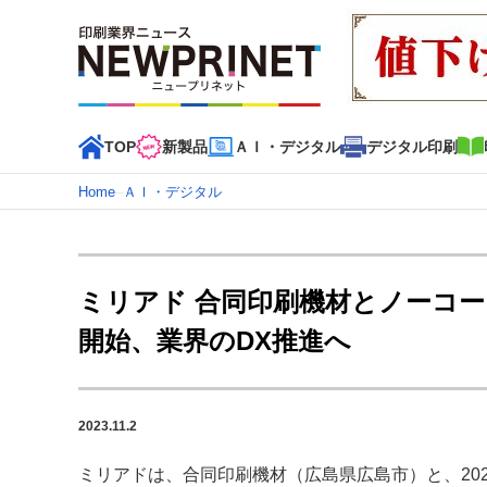
TOP
新製品
ＡＩ・デジタル
デジタル印刷
Home
–
ＡＩ・デジタル
インデックス
TOP
新着記事
特集記事
動画コンテンツ
ミリアド 合同印刷機材とノーコー
カテゴリー一覧
開始、業界のDX推進へ
新商品
新製品
ＡＩ・デジタル
デジタル印刷
印刷
特集記事カテゴリー一覧
2023.11.2
2022 見える化・MIS特集
特集・デジタル印刷 アイデア
特集・デジタル印刷 ～ 新成長軌道を描く
ミリアドは、合同印刷機材（広島県広島市）と、2023