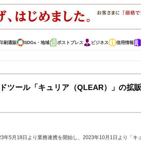
印刷通販
SDGs・地域
ポストプレス
ビジネス
信用情報
インタビュー
コレクション
ドツール「キュリア（QLEAR）」の拡
通販
SDGs・地域
ポストプレス
ビジネス
イベント
信用情報
で勝負！ ～多様なビジネス・多彩な商材～
JAPAN PACK 2023 特集
年5月18日より業務連携を開始し、2023年10月1日より「キ