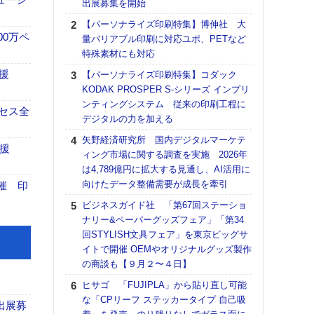
出展募集を開始
る
【パーソナライズ印刷特集】博伸社 大
DNP
00万ペ
量バリアブル印刷に対応ユポ、PETなど
上の
特殊素材にも対応
意識
時代
援
【パーソナライズ印刷特集】コダック
る組
KODAK PROSPER S-シリーズ インプリ
ンティングシステム 従来の印刷工程に
【パ
セス全
デジタルの力を加える
量バ
特殊
矢野経済研究所 国内デジタルマーケテ
援
ィング市場に関する調査を実施 2026年
ホリゾ
は4,789億円に拡大する見通し、AI活用に
で“Hor
向けたデータ整備需要が成長を牽引
催へ～
催 印
TO
ビジネスガイド社 「第67回ステーショ
スマ
ナリー&ペーパーグッズフェア」「第34
回STYLISH文具フェア」を東京ビッグサ
理想
イトで開催 OEMやオリジナルグッズ製作
刷向
の商談も【９月２〜４日】
ン 『
を７
ヒサゴ 「FUJIPLA」から貼り直し可能
面の
な「CPリーフ ステッカータイプ 自己吸
出展募
対応