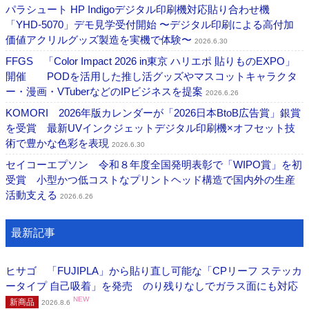
パラシュート HP Indigoデジタル印刷機対応貼り合わせ機
「YHD-5070」デモ見学受付開始 〜デジタル印刷による高付加
価値アクリルグッズ製造を実機で体験〜
2026.6.30
FFGS 「Color Impact 2026 in東京 ハリエポ 貼りものEXPO」
開催 PODを活用した推し活グッズやマスコットキャラクタ
ー・漫画・VTuberなどのIPビジネスを提案
2026.6.26
KOMORI 2026年版カレンダーが「2026日本BtoB広告賞」銀賞
を受賞 最新UVインクジェットデジタル印刷機×オフセット技
術で豊かな色彩を表現
2026.6.30
セイコーエプソン 令和８年度全国発明表彰で「WIPO賞」を初
受賞 小型かつ低コストなプリントヘッド構造で国内外の生産
活動支える
2026.6.26
最新記事
ヒサゴ 「FUJIPLA」から貼り直し可能な「CPリーフ ステッカ
ータイプ 自己吸着」を発売 のり残りなしでガラス面にも対応
NEW
新商品
2026.8.6