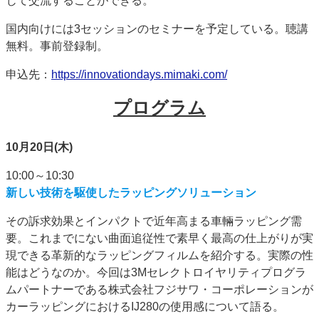
じて交流することができる。
特集・デジタル印刷 アイデアで勝負！ ～多様なビジネス・多彩な商材～
国内向けには3セッションのセミナーを予定している。聴講
JAPAN PACK 2023 特集
中古印刷機・製本機特集
2022 検査・校正特集
無料。事前登録制。
特集・デジタル印刷 ～ 新成長軌道を描く
申込先：
https://innovationdays.mimaki.com/
案内
プログラム
発刊案内
JFPI印刷用語集
印刷機材年鑑
運営
10月20日(木)
会社案内
購読・購入申し込み
サイトポリシー
お問い合わせ
10:00～10:30
新しい技術を駆使したラッピングソリューション
その訴求効果とインパクトで近年高まる車輛ラッピング需
要。これまでにない曲面追従性で素早く最高の仕上がりが実
現できる革新的なラッピングフィルムを紹介する。実際の性
能はどうなのか。今回は3Mセレクトロイヤリティプログラ
ムパートナーである株式会社フジサワ・コーポレーションが
カーラッピングにおけるIJ280の使用感について語る。