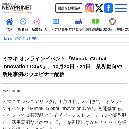
購読をお申込み
TOP
新商品
新製品
ＡＩ・デジタル
デジタル印刷
印刷通販
SDGs・地域
ポ
Home
–
デジタル印刷
インデックス
ミマキ オンラインイベント『Mimaki Global
TOP
新着記事
特集記事
動画コンテンツ
Innovation Days』、10月20日・21日、業界動向や
インタビュー
コレクション
活用事例のウェビナー配信
カテゴリー一覧
新商品
新製品
ＡＩ・デジタル
デジタル印刷
印刷通販
2022.10.18
SDGs・地域
ポストプレス
ビジネス
イベント
信用情報
業界
ミマキエンジニアリングは10月20日、21日まで、オンライ
市場・統計
人事・移転・異動・訃報
ンイベント『Mimaki Global Innovation Days』を開催する。
イベントでは新製品のライブデモンストレーションや業界動
特集記事カテゴリー一覧
向、活用事例などのウェビナーを視聴しながらチャットを通
2022 見える化・MIS特集