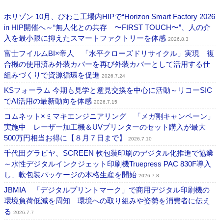
ホリゾン 10月、びわこ工場内HIPで“Horizon Smart Factory 2026
in HIP開催へ～“無人化との共存 〜FIRST TOUCH〜”、人の介
入を最小限に抑えたスマートファクトリーを体感
2026.8.3
富士フイルムBI×帝人 「水平クローズドリサイクル」実現 複
合機の使用済み外装カバーを再び外装カバーとして活用する仕
組みづくりで資源循環を促進
2026.7.24
KSフォーラム 今期も見学と意見交換を中心に活動～リコーSIC
でAI活用の最新動向を体感
2026.7.15
コムネット×ミマキエンジニアリング 「メガ割キャンペーン」
実施中 レーザー加工機＆UVプリンターのセット購入が最大
500万円相当お得に【８月７日まで】
2026.7.10
千代田グラビヤ、SCREEN 軟包装印刷のデジタル化推進で協業
～水性デジタルインクジェット印刷機Truepress PAC 830F導入
し、軟包装パッケージの本格生産を開始
2026.7.8
JBMIA 「デジタルプリントマーク」で商用デジタル印刷機の
環境負荷低減を周知 環境への取り組みや姿勢を消費者に伝え
る
2026.7.7