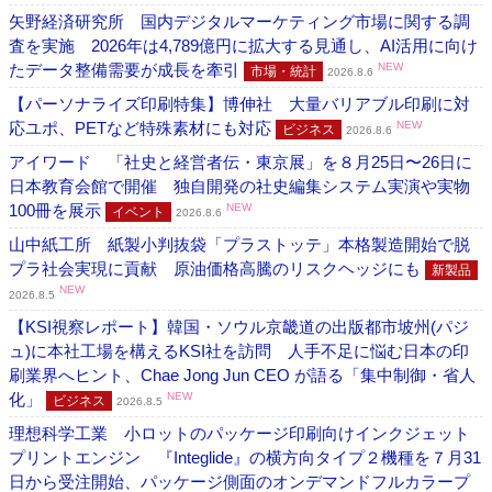
矢野経済研究所 国内デジタルマーケティング市場に関する調
査を実施 2026年は4,789億円に拡大する見通し、AI活用に向け
たデータ整備需要が成長を牽引
NEW
市場・統計
2026.8.6
【パーソナライズ印刷特集】博伸社 大量バリアブル印刷に対
応ユポ、PETなど特殊素材にも対応
NEW
ビジネス
2026.8.6
アイワード 「社史と経営者伝・東京展」を８月25日〜26日に
日本教育会館で開催 独自開発の社史編集システム実演や実物
100冊を展示
NEW
イベント
2026.8.6
山中紙工所 紙製小判抜袋「プラストッテ」本格製造開始で脱
プラ社会実現に貢献 原油価格高騰のリスクヘッジにも
新製品
NEW
2026.8.5
【KSI視察レポート】韓国・ソウル京畿道の出版都市坡州(パジ
ュ)に本社工場を構えるKSI社を訪問 人手不足に悩む日本の印
刷業界へヒント、Chae Jong Jun CEO が語る「集中制御・省人
化」
NEW
ビジネス
2026.8.5
理想科学工業 小ロットのパッケージ印刷向けインクジェット
プリントエンジン 『Integlide』の横方向タイプ２機種を７月31
日から受注開始、パッケージ側面のオンデマンドフルカラープ