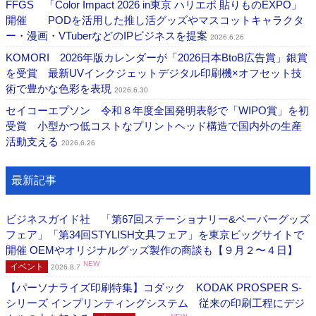
FFGS 「Color Impact 2026 in東京 ハリエポ 貼りものEXPO」
開催 PODを活用した推し活グッズやマスコットキャラクタ
ー・漫画・VTuberなどのIPビジネスを提案
2026.6.26
KOMORI 2026年版カレンダーが「2026日本BtoB広告賞」銀賞
を受賞 最新UVインクジェットデジタル印刷機×オフセット技
術で豊かな色彩を表現
2026.6.30
セイコーエプソン 令和８年度全国発明表彰で「WIPO賞」を初
受賞 小型かつ低コストなプリントヘッド構造で国内外の生産
活動支える
2026.6.26
最新記事
ビジネスガイド社 「第67回ステーショナリー&ペーパーグッズ
フェア」「第34回STYLISH文具フェア」を東京ビッグサイトで
開催 OEMやオリジナルグッズ製作の商談も【９月２〜４日】
NEW
イベント
2026.8.7
【パーソナライズ印刷特集】コダック KODAK PROSPER S-
シリーズ インプリンティングシステム 従来の印刷工程にデジ