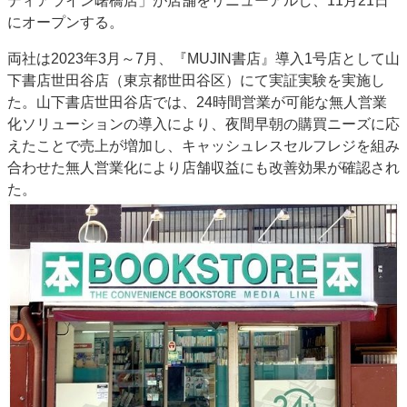
ディアライン曙橋店」が店舗をリニューアルし、11月21日
JAPAN PACK 2023 特集
中古印刷機・製本機特集
にオープンする。
2022 見える化・MIS特集
2022 検査・校正特集
両社は2023年3月～7月、『MUJIN書店』導入1号店として山
特集・デジタル印刷 ～ 新成長軌道を描く
下書店世田谷店（東京都世田谷区）にて実証実験を実施し
た。山下書店世田谷店では、24時間営業が可能な無人営業
案内
化ソリューションの導入により、夜間早朝の購買ニーズに応
発刊案内
JFPI印刷用語集
印刷機材年鑑
えたことで売上が増加し、キャッシュレスセルフレジを組み
合わせた無人営業化により店舗収益にも改善効果が確認され
運営
た。
会社案内
購読・購入申し込み
サイトポリシー
お問い合わせ