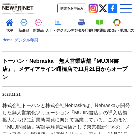
購読をお申込み
TOP
新商品
新製品
ＡＩ・デジタル
デジタル印刷
印刷通販
SDGs・地域
ポ
Home
–
デジタル印刷
インデックス
トーハン・Nebraska 無人営業店舗『MUJIN書
TOP
新着記事
特集記事
動画コンテンツ
店』、メディアライン曙橋店で11月21日からオープ
インタビュー
コレクション
ン
カテゴリー一覧
新商品
新製品
ＡＩ・デジタル
デジタル印刷
印刷通販
2023.11.21
SDGs・地域
ポストプレス
ビジネス
イベント
信用情報
業界
株式会社トーハンと株式会社Nebraskaは、Nebraskaが開発
市場・統計
人事・移転・異動・訃報
した無人営業化ソリューション『MUJIN書店』の導入店舗
拡大ならびに新業態開発に向けて協業している。このほど、
特集記事カテゴリー一覧
『MUJIN書店』実証実験第2号店として東京都新宿区の「メ
特集・デジタル印刷 アイデアで勝負！ ～多様なビジネス・多彩な商材～