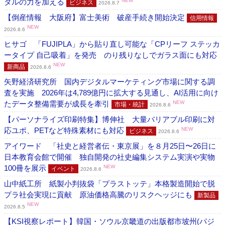
タルの力を加える
NEW
ビジネス
2026.8.7
【倒産情報 大阪府】富士美術 破産手続き開始決定
信用情報
NEW
2026.8.6
ヒサゴ 「FUJIPLA」から貼り直し可能な「CPリーフ ステッカ
ータイプ 自己吸着」を発売 のり残りなしでガラス面にも対応
NEW
新商品
2026.8.6
矢野経済研究所 国内デジタルマーケティング市場に関する調
査を実施 2026年は4,789億円に拡大する見通し、AI活用に向け
たデータ整備需要が成長を牽引
NEW
市場・統計
2026.8.6
【パーソナライズ印刷特集】博伸社 大量バリアブル印刷に対
応ユポ、PETなど特殊素材にも対応
NEW
ビジネス
2026.8.6
アイワード 「社史と経営者伝・東京展」を８月25日〜26日に
日本教育会館で開催 独自開発の社史編集システム実演や実物
100冊を展示
NEW
イベント
2026.8.6
山中紙工所 紙製小判抜袋「プラストッテ」本格製造開始で脱
プラ社会実現に貢献 原油価格高騰のリスクヘッジにも
新製品
NEW
2026.8.5
【KSI視察レポート】韓国・ソウル京畿道の出版都市坡州(パジ