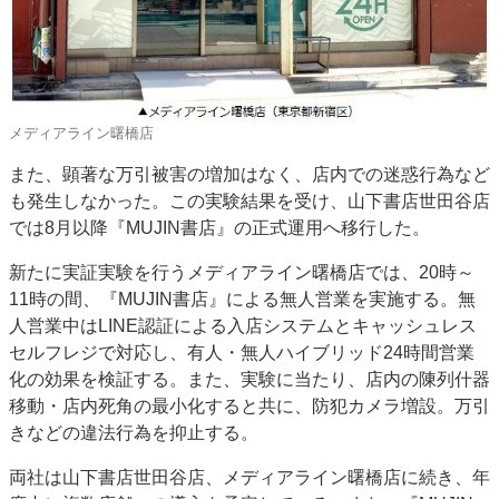
メディアライン曙橋店
また、顕著な万引被害の増加はなく、店内での迷惑行為など
も発生しなかった。この実験結果を受け、山下書店世田谷店
では8月以降『MUJIN書店』の正式運用へ移行した。
新たに実証実験を行うメディアライン曙橋店では、20時～
11時の間、『MUJIN書店』による無人営業を実施する。無
人営業中はLINE認証による入店システムとキャッシュレス
セルフレジで対応し、有人・無人ハイブリッド24時間営業
化の効果を検証する。また、実験に当たり、店内の陳列什器
移動・店内死角の最小化すると共に、防犯カメラ増設。万引
きなどの違法行為を抑止する。
両社は山下書店世田谷店、メディアライン曙橋店に続き、年