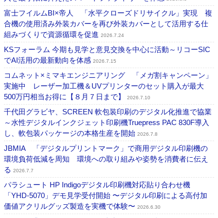
富士フイルムBI×帝人 「水平クローズドリサイクル」実現 複
合機の使用済み外装カバーを再び外装カバーとして活用する仕
組みづくりで資源循環を促進
2026.7.24
KSフォーラム 今期も見学と意見交換を中心に活動～リコーSIC
でAI活用の最新動向を体感
2026.7.15
コムネット×ミマキエンジニアリング 「メガ割キャンペーン」
実施中 レーザー加工機＆UVプリンターのセット購入が最大
500万円相当お得に【８月７日まで】
2026.7.10
千代田グラビヤ、SCREEN 軟包装印刷のデジタル化推進で協業
～水性デジタルインクジェット印刷機Truepress PAC 830F導入
し、軟包装パッケージの本格生産を開始
2026.7.8
JBMIA 「デジタルプリントマーク」で商用デジタル印刷機の
環境負荷低減を周知 環境への取り組みや姿勢を消費者に伝え
る
2026.7.7
パラシュート HP Indigoデジタル印刷機対応貼り合わせ機
「YHD-5070」デモ見学受付開始 〜デジタル印刷による高付加
価値アクリルグッズ製造を実機で体験〜
2026.6.30