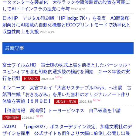
ータセンターを製品化 大型ラックや液浸装置の設置を可能に
してAI・ITインフラの拡充に寄与
2026.6.30
日本HP デジタル印刷機「HP Indigo 7K+」を発表 A3商業印
刷向けにAI搭載の自動化機能とECOプリントモードで効率化と
収益性向上を支援
2026.6.24
最新記事
富士フイルムHD 富士BIの株式上場を前提としたパーシャル・
スピンオフを含む戦略的選択肢の検討を開始 ２〜３年後の実
行を視野
NEW
ビジネス
2026.8.9
キンコーズ 大宮マルイ「大宮サステナブルDays」へ出展 古
紙再生紙「おきあがみ」を用いた無料のオリジナルノート作り
体験を実施【８月９日】
NEW
SDGs・地域
2026.8.8
【倒産情報 新潟県】トーヨービジネス 自己破産を申請
NEW
信用情報
2026.8.7
JAGAT 「page2027」ポスターデザイン決定、加藤文明社のデ
ザインを採用 公式サイトも例年より大幅に前倒し公開し出展