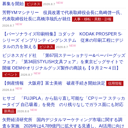
募集を開始
NEW
ビジネス
2026.8.7
芳野YMマシナリー 役員改選で代表取締役会長に島崎啓一氏、
代表取締役社長に髙橋淳哉氏が就任
人事・移転・異動・訃報
NEW
2026.8.7
【パーソナライズ印刷特集】コダック KODAK PROSPER S-
シリーズ インプリンティングシステム 従来の印刷工程にデジ
タルの力を加える
NEW
ビジネス
2026.8.7
ビジネスガイド社 「第67回ステーショナリー&ペーパーグッズ
フェア」「第34回STYLISH文具フェア」を東京ビッグサイトで
開催 OEMやオリジナルグッズ製作の商談も【９月２〜４日】
NEW
イベント
2026.8.7
【倒産情報 大阪府】富士美術 破産手続き開始決定
信用情報
NEW
2026.8.6
ヒサゴ 「FUJIPLA」から貼り直し可能な「CPリーフ ステッカ
ータイプ 自己吸着」を発売 のり残りなしでガラス面にも対応
NEW
新商品
2026.8.6
矢野経済研究所 国内デジタルマーケティング市場に関する調
査を実施 2026年は4,789億円に拡大する見通し、AI活用に向け