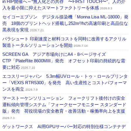
in HIP開催へ～“無人化との共存 〜FIRST TOUCH〜”、人の介
入を最小限に抑えたスマートファクトリーを体感
2026.8.3
セイコーエプソン デジタル捺染機「Monna Lisa ML-18000」発
売 18個のプリントヘッド搭載し252m²/hの高速印刷と高品位な
黒表現を実現
2026.7.21
パラシュート 印刷速度と材料コストを同時に改善するアクリル
製造トータルソリューションを開始
2026.7.14
SCREEN GA アジア市場向けにA4・8ページサイズ
CTP「PlateRite 8600MIII」発売 オフセット印刷の持続的な需
要に対応
2026.7.10
エコスリージャパン 5.3m幅UVロール・トゥ・ロールプリンタ
ー「VEXIS RTR5300」を発売 高い生産性とコストパフォーマ
ンスを両立
2026.7.9
マーストーケンソリューション フォークリフト後付けの安全
運転傾向管理システム「フォークセーフモニター スタンダード
版」発売 荷役現場の安全教育・改善活動・稼働率向上を支援
2026.7.3
ゲットワークス AI用GPUサーバー対応の特別仕様コンテナデ