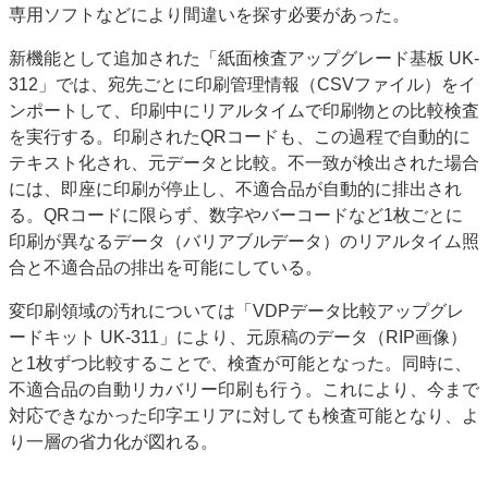
専用ソフトなどにより間違いを探す必要があった。
新機能として追加された「紙面検査アップグレード基板 UK-
312」では、宛先ごとに印刷管理情報（CSVファイル）をイ
ンポートして、印刷中にリアルタイムで印刷物との比較検査
を実行する。印刷されたQRコードも、この過程で自動的に
テキスト化され、元データと比較。不一致が検出された場合
には、即座に印刷が停止し、不適合品が自動的に排出され
る。QRコードに限らず、数字やバーコードなど1枚ごとに
印刷が異なるデータ（バリアブルデータ）のリアルタイム照
合と不適合品の排出を可能にしている。
変印刷領域の汚れについては「VDPデータ比較アップグレ
ードキット UK-311」により、元原稿のデータ（RIP画像）
と1枚ずつ比較することで、検査が可能となった。同時に、
不適合品の自動リカバリー印刷も行う。これにより、今まで
対応できなかった印字エリアに対しても検査可能となり、よ
り一層の省力化が図れる。