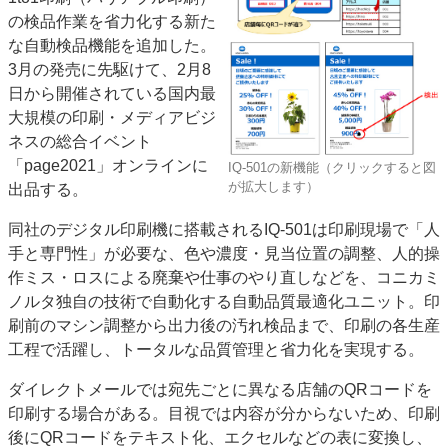
の検品作業を省力化する新た
特集・デジタル印刷 アイデアで勝負！ ～多様なビジネス・多彩な商材～
な自動検品機能を追加した。
JAPAN PACK 2023 特集
中古印刷機・製本機特集
2022 検査・校正特集
3月の発売に先駆けて、2月8
特集・デジタル印刷 ～ 新成長軌道を描く
日から開催されている国内最
大規模の印刷・メディアビジ
案内
ネスの総合イベント
発刊案内
JFPI印刷用語集
印刷機材年鑑
「page2021」オンラインに
IQ-501の新機能（クリックすると図
が拡大します）
運営
出品する。
会社案内
購読・購入申し込み
サイトポリシー
同社のデジタル印刷機に搭載されるIQ-501は印刷現場で「人
お問い合わせ
手と専門性」が必要な、色や濃度・見当位置の調整、人的操
作ミス・ロスによる廃棄や仕事のやり直しなどを、コニカミ
ノルタ独自の技術で自動化する自動品質最適化ユニット。印
刷前のマシン調整から出力後の汚れ検品まで、印刷の各生産
工程で活躍し、トータルな品質管理と省力化を実現する。
ダイレクトメールでは宛先ごとに異なる店舗のQRコードを
印刷する場合がある。目視では内容が分からないため、印刷
後にQRコードをテキスト化、エクセルなどの表に変換し、