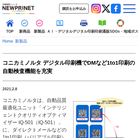
購読をお申込み
TOP
新商品
新製品
ＡＩ・デジタル
デジタル印刷
印刷通販
SDGs・地域
ポ
Home
–
新製品
インデックス
コニカミノルタ デジタル印刷機でDMなど1to1印刷の
TOP
新着記事
特集記事
動画コンテンツ
自動検査機能を充実
インタビュー
コレクション
カテゴリー一覧
2021.2.8
新商品
新製品
ＡＩ・デジタル
デジタル印刷
印刷通販
コニカミノルタは、自動品質
SDGs・地域
ポストプレス
ビジネス
イベント
信用情報
業界
最適化ユニット「インテリジ
市場・統計
人事・移転・異動・訃報
ェントクオリティオプティマ
イザー IQ-501（IQ-501）」
特集記事カテゴリー一覧
に、ダイレクトメールなどの
2022 見える化・MIS特集
1to1印刷（バリアブル印刷）