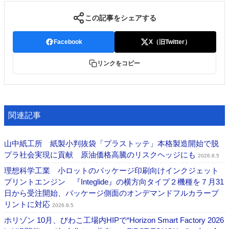
この記事をシェアする
Facebook
X（旧Twitter）
リンクをコピー
関連記事
山中紙工所 紙製小判抜袋「プラストッテ」本格製造開始で脱
プラ社会実現に貢献 原油価格高騰のリスクヘッジにも
2026.8.5
理想科学工業 小ロットのパッケージ印刷向けインクジェット
プリントエンジン 『Integlide』の横方向タイプ２機種を７月31
日から受注開始、パッケージ側面のオンデマンドフルカラープ
リントに対応
2026.8.5
ホリゾン 10月、びわこ工場内HIPで“Horizon Smart Factory 2026