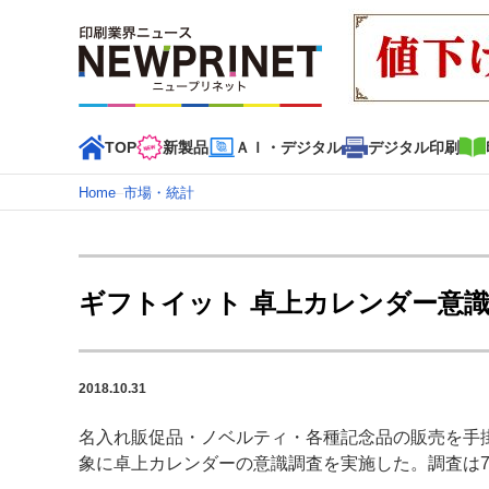
TOP
新製品
ＡＩ・デジタル
デジタル印刷
Home
–
市場・統計
インデックス
TOP
新着記事
特集記事
動画コンテンツ
ギフトイット 卓上カレンダー意識
カテゴリー一覧
新商品
新製品
ＡＩ・デジタル
デジタル印刷
印刷
2018.10.31
特集記事カテゴリー一覧
名入れ販促品・ノベルティ・各種記念品の販売を手
2022 見える化・MIS特集
特集・デジタル印刷 アイデア
象に卓上カレンダーの意識調査を実施した。調査は7月
特集・デジタル印刷 ～ 新成長軌道を描く