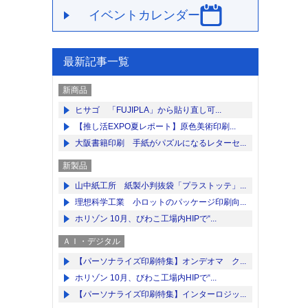
イベントカレンダー
最新記事一覧
新商品
ヒサゴ 「FUJIPLA」から貼り直し可...
【推し活EXPO夏レポート】原色美術印刷...
大阪書籍印刷 手紙がパズルになるレターセ...
新製品
山中紙工所 紙製小判抜袋「プラストッテ」...
理想科学工業 小ロットのパッケージ印刷向...
ホリゾン 10月、びわこ工場内HIPで“...
ＡＩ・デジタル
【パーソナライズ印刷特集】オンデオマ ク...
ホリゾン 10月、びわこ工場内HIPで“...
【パーソナライズ印刷特集】インターロジッ...