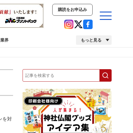
購読をお申込み
業界
もっと見る
新商品
イベント
市場・統計
人事・移転・異動・訃報
業界
市場・統計
人事・移転・異動・訃報
ンを対
中古印刷機・製本機特集
2022 検査・校正特集