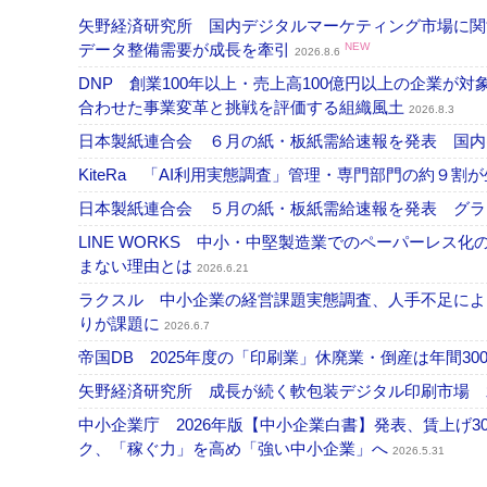
矢野経済研究所 国内デジタルマーケティング市場に関する
データ整備需要が成長を牽引
NEW
2026.8.6
DNP 創業100年以上・売上高100億円以上の企業
合わせた事業変革と挑戦を評価する組織風土
2026.8.3
日本製紙連合会 ６月の紙・板紙需給速報を発表 国
KiteRa 「AI利用実態調査」管理・専門部門の約９割
日本製紙連合会 ５月の紙・板紙需給速報を発表 グ
LINE WORKS 中小・中堅製造業でのペーパーレス
まない理由とは
2026.6.21
ラクスル 中小企業の経営課題実態調査、人手不足によ
りが課題に
2026.6.7
帝国DB 2025年度の「印刷業」休廃業・倒産は年間
矢野経済研究所 成長が続く軟包装デジタル印刷市場
中小企業庁 2026年版【中小企業白書】発表、賃上げ
ク、「稼ぐ力」を高め「強い中小企業」へ
2026.5.31