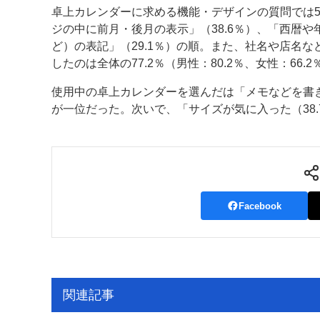
卓上カレンダーに求める機能・デザインの質問では5
案内
ジの中に前月・後月の表示」（38.6％）、「西暦や
ど）の表記」（29.1％）の順。また、社名や店名
発刊案内
JFPI印刷用語集
印刷機材年鑑
したのは全体の77.2％（男性：80.2％、女性：66.
運営
使用中の卓上カレンダーを選んだは「メモなどを書き込
が一位だった。次いで、「サイズが気に入った（38.
会社案内
購読・購入申し込み
サイトポリシ
Facebook
関連記事