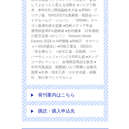
してよかったと思える活動を ●ジャグラ栃
木 来年9月に関地協栃木大会 ●JPMA・プ
リデジ協 IGAS2027出展募集・相談会 ○ハ
イデルベルグ・ジャパン 「SPARK」テー
マに最適生産を提案 ●印刷メディア年金
運用収益率8％超確保 ●全印健保 11年連続
の黒字決算 ○ホリゾン Horizon Smart
Factory 2026 in HIP開催 ●RMGT サマーシ
ョー2026盛況に ●印刷工業会 3回目の
「本を贈ろう」 ○全印工連・日紙商 ペー
パーサミットジャパンに4,000人超 ●キング
コーポレーション 会場限定商品を販売 ●
中外写真薬品 国際紙パルプ商事に全株式
譲渡 ●文伸・清水工房・けやき出版・緑陽
社 初の本づくりマルシェ
発刊案内はこちら
購読・購入申込先