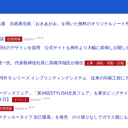
へ出展 古紙再生紙「おきあがみ」を用いた無料のオリジナルノート
申請
NEW
信用情報
2026.8.7
加藤文明社のデザインを採用 公式サイトも例年より大幅に前倒し公開し
啓一氏、代表取締役社長に髙橋淳哉氏が就任
人事・移転・異動・訃報
PER S-シリーズ インプリンティングシステム 従来の印刷工程に
グッズフェア」「第34回STYLISH文具フェア」を東京ビッグサ
４日】
NEW
イベント
2026.8.7
NEW
信用情報
2026.8.6
フ ステッカータイプ 自己吸着」を発売 のり残りなしでガラス面に