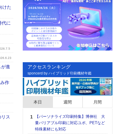
向けた
時代に
026.7.5
026.6.23
スが進
アクセスランキング
sponcerd by ハイブリッド印刷機材年鑑
組み作
本日
週間
月間
のリス
【パーソナライズ印刷特集】博伸社 大
日印
量バリアブル印刷に対応ユポ、PETなど
た個
特殊素材にも対応
彰」