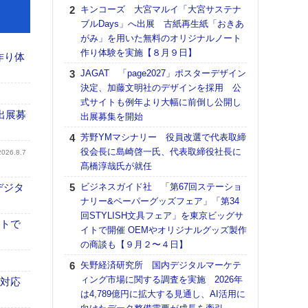
る
キンコーズ 大宮マルイ「大宮サステナ
ブルDays」へ出展 古紙再生紙「おきあ
DNP
がみ」を用いた無料のオリジナルノート
上の
作り体験を実施【８月９日】
意識
作り体
時代
JAGAT 「page2027」ポスターデザイン
る組
決定、加藤文明社のデザインを採用 公
式サイトも例年より大幅に前倒し公開し
【パ
出展募
出展募集を開始
量バ
特殊
芳野YMマシナリー 役員改選で代表取締
役会長に島崎啓一氏、代表取締役社長に
ホリゾ
2026.8.7
髙橋淳哉氏が就任
で“Hor
催へ～
デジタ
ビジネスガイド社 「第67回ステーショ
TO
ナリー&ペーパーグッズフェア」「第34
スマ
回STYLISH文具フェア」を東京ビッグサ
イトで
イトで開催 OEMやオリジナルグッズ製作
理想
の商談も【９月２〜４日】
刷向
ン 『
矢野経済研究所 国内デジタルマーケテ
を７
ィング市場に関する調査を実施 2026年
も対応
面の
は4,789億円に拡大する見通し、AI活用に
対応