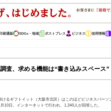
印刷通販
SDGs・地域
ポストプレス
ビジネス
信用情報
インタビュー
コレクション
調査、求める機能は“書き込みスペース”
通販
SDGs・地域
ポストプレス
ビジネス
イベント
信用情報
掛けるギフトイット（大阪市北区）はこのほどビジネスパーソ
で勝負！ ～多様なビジネス・多彩な商材～
JAPAN PACK 2023 特集
10日、インターネットで行われ、1,340人が回答した。