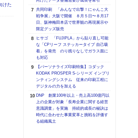
向けたデータ整備需要が成長を牽引
向けた
【K
共同印刷 「みんなで出撃！にゃんこ大
道の
戦争展」大阪で開催 ８月５日〜８月17
える
日、阪神梅田本店で世界観の再現展示や
の印刷
限定グッズ販売
CE
ヒサゴ 「FUJIPLA」から貼り直し可能
【ペ
な「CPリーフ ステッカータイプ 自己吸
ト】
着」を発売 のり残りなしでガラス面に
アで
も対応
KO
【パーソナライズ印刷特集】コダック
体製
KODAK PROSPER S-シリーズ インプリ
ンティングシステム 従来の印刷工程に
【パ
デジタルの力を加える
士フ
パン
DNP 創業100年以上・売上高100億円以
書を
上の企業が対象「長寿企業に関する経営
ツー
意識調査」を実施 持続的成長の秘訣は
トも
時代に合わせた事業変革と挑戦を評価す
る組織風土
富士
地・
付表