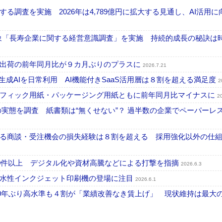
調査を実施 2026年は4,789億円に拡大する見通し、AI活用に
が対象「長寿企業に関する経営意識調査」を実施 持続的成長の秘訣は
内出荷の前年同月比が９カ月ぶりのプラスに
2026.7.21
が生成AIを日常利用 AI機能付きSaaS活用層は８割を超える満足度
2
ラフィック用紙・パッケージング用紙ともに前年同月比マイナスに
2
化の実態を調査 紙書類は“無くせない”？ 過半数の企業でペーパーレ
る商談・受注機会の損失経験は８割を超える 採用強化以外の仕
300件以上 デジタル化や資材高騰などによる打撃を指摘
2026.6.3
 水性インクジェット印刷機の登場に注目
2026.6.1
30年ぶり高水準も４割が「業績改善なき賃上げ」 現状維持は最大