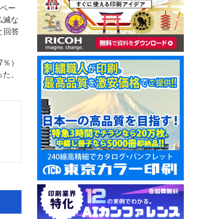
1ペー
仏滅な
と回答
7％）
った。