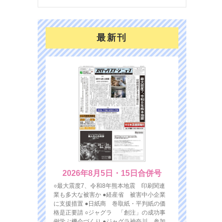
最新刊
2026年8月5日・15日合併号
○最大震度7、令和8年熊本地震 印刷関連
業も多大な被害か ●経産省 被害中小企業
に支援措置 ●日紙商 巻取紙・平判紙の価
格是正要請 ○ジャグラ 「創注」の成功事
例学ぶ機会づくり ●ジャグラ神奈川 参加