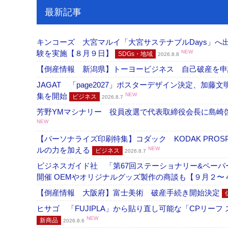
最新記事
キンコーズ 大宮マルイ「大宮サステナブルDays」
験を実施【８月９日】
NEW
SDGs・地域
2026.8.8
【倒産情報 新潟県】トーヨービジネス 自己破産を
JAGAT 「page2027」ポスターデザイン決定、
集を開始
NEW
ビジネス
2026.8.7
芳野YMマシナリー 役員改選で代表取締役会長に島崎
NEW
【パーソナライズ印刷特集】コダック KODAK PROS
ルの力を加える
NEW
ビジネス
2026.8.7
ビジネスガイド社 「第67回ステーショナリー&ペーパー
開催 OEMやオリジナルグッズ製作の商談も【９月２〜
【倒産情報 大阪府】富士美術 破産手続き開始決定
ヒサゴ 「FUJIPLA」から貼り直し可能な「CPリー
NEW
新商品
2026.8.6