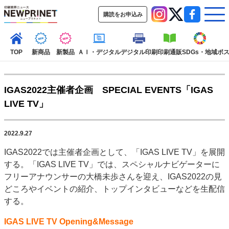
購読をお申込み
TOP
新商品
新製品
ＡＩ・デジタル
デジタル印刷
印刷通販
SDGs・地域
ポ
IGAS2022主催者企画 SPECIAL EVENTS「IGAS
インデックス
LIVE TV」
TOP
新着記事
特集記事
動画コンテンツ
インタビュー
コレクション
2022.9.27
カテゴリー一覧
IGAS2022では主催者企画として、「IGAS LIVE TV」を展開
新商品
新製品
ＡＩ・デジタル
デジタル印刷
印刷通販
する。「IGAS LIVE TV」では、スペシャルナビゲーターに
SDGs・地域
ポストプレス
ビジネス
イベント
信用情報
業界
フリーアナウンサーの大橋未歩さんを迎え、IGAS2022の見
どころやイベントの紹介、トップインタビューなどを生配信
市場・統計
人事・移転・異動・訃報
する。
特集記事カテゴリー一覧
IGAS LIVE TV Opening&Message
2022 見える化・MIS特集