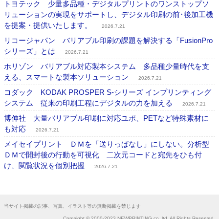
トヨテック 少量多品種・デジタルプリントのワンストップソ
リューションの実現をサポートし、デジタル印刷の前･後加工機
を提案・提供いたします。
2026.7.21
リコージャパン バリアブル印刷の課題を解決する「FusionPro
シリーズ」とは
2026.7.21
ホリゾン バリアブル対応製本システム 多品種少量時代を支
える、スマートな製本ソリューション
2026.7.21
コダック KODAK PROSPER S-シリーズ インプリンティング
システム 従来の印刷工程にデジタルの力を加える
2026.7.21
博伸社 大量バリアブル印刷に対応ユポ、PETなど特殊素材に
も対応
2026.7.21
メイセイプリント ＤＭを「送りっぱなし」にしない。分析型
ＤＭで開封後の行動を可視化 二次元コードと宛先をひも付
け、閲覧状況を個別把握
2026.7.21
当サイト掲載の記事、写真、イラスト等の無断掲載を禁じます
Copyright © 2000-2023 NEWPRINTING co.,ltd. All Rights Reserved.