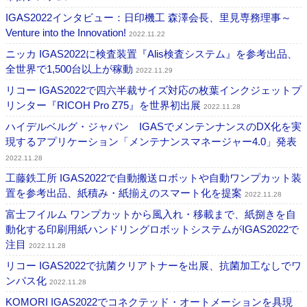
IGAS2022インタビュー：日印機工 森澤会長、里見専務理事～
Venture into the Innovation!
2022.11.22
ニッカ IGAS2022に検査装置『Alis検査システム』を参考出品、
全世界で1,500台以上が稼動
2022.11.29
リコー IGAS2022で四六半裁サイズ対応の枚葉インクジェットプ
リンター『RICOH Pro Z75』を世界初出展
2022.11.28
ハイデルベルグ・ジャパン IGASでメンテンナンスのDX化を実
現するアプリケーション「メンテナンスマネージャー4.0」発表
2022.11.28
工藤鉄工所 IGAS2022で自動搬送ロボットや自動ワンプカット装
置を参考出品、紙積み・紙揃えのスマート化を提案
2022.11.28
富士フイルム ワンプカットから風入れ・移載まで、紙捌きを自
動化する印刷用紙ハンドリングロボットシステムがIGAS2022で
注目
2022.11.28
リコー IGAS2022で抗菌クリアトナーを出展、抗菌加工なしでワ
ンパス化
2022.11.28
KOMORI IGAS2022でコネクテッド・オートメーションを具現