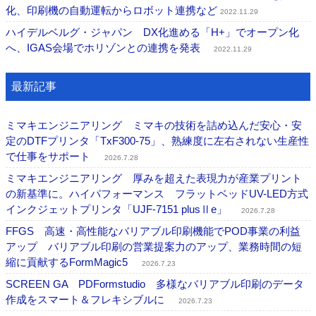
化、印刷機の自動運転からロボット連携など
2022.11.29
ハイデルベルグ・ジャパン DX化進める「H+」でオープン化
へ、IGAS会場でホリゾンとの連携を発表
2022.11.29
最新記事
ミマキエンジニアリング ミマキの技術を詰め込んだ安心・安
定のDTFプリンタ「TxF300-75」、熟練度に左右されない生産性
で仕事をサポート
2026.7.28
ミマキエンジニアリング 厚みを超えた表現力が産業プリント
の新基準に。ハイパフォーマンス フラットベッドUV-LED方式
インクジェットプリンタ「UJF-7151 plusⅡe」
2026.7.28
FFGS 高速・高性能なバリアブル印刷機能でPOD事業の利益
アップ バリアブル印刷の営業提案力のアップ、業務時間の短
縮に貢献するFormMagic5
2026.7.23
SCREEN GA PDFormstudio 多様なバリアブル印刷のデータ
作成をスマート＆フレキシブルに
2026.7.23