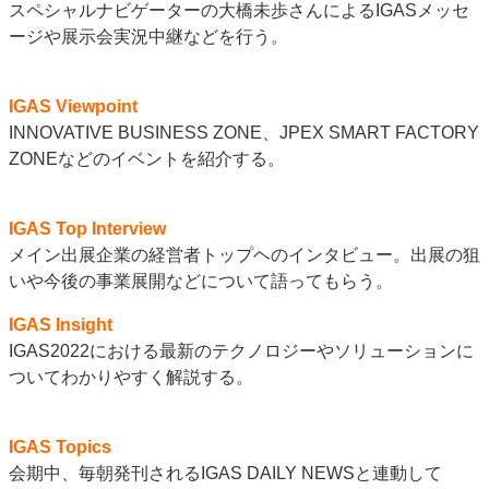
スペシャルナビゲーターの大橋未歩さんによるIGASメッセ
特集・デジタル印刷 アイデアで勝負！ ～多様なビジネス・多彩な商材～
ージや展示会実況中継などを行う。
JAPAN PACK 2023 特集
中古印刷機・製本機特集
2022 検査・校正特集
特集・デジタル印刷 ～ 新成長軌道を描く
IGAS Viewpoint
案内
INNOVATIVE BUSINESS ZONE、JPEX SMART FACTORY
ZONEなどのイベントを紹介する。
発刊案内
JFPI印刷用語集
印刷機材年鑑
運営
IGAS Top Interview
会社案内
購読・購入申し込み
サイトポリシー
メイン出展企業の経営者トップヘのインタビュー。出展の狙
お問い合わせ
いや今後の事業展開などについて語ってもらう。
IGAS Insight
IGAS2022における最新のテクノロジーやソリューションに
ついてわかりやすく解説する。
IGAS Topics
会期中、毎朝発刊されるIGAS DAILY NEWSと連動して