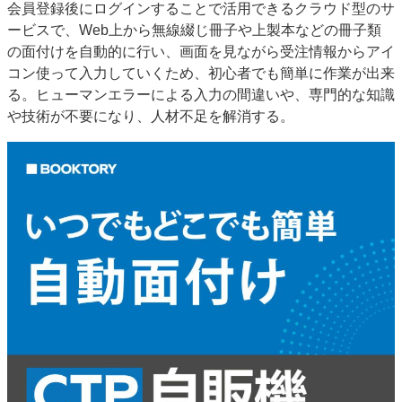
会員登録後にログインすることで活用できるクラウド型のサ
特集・デジタル印刷 アイデアで勝負！ ～多様なビジネス・多彩な商材～
ービスで、Web上から無線綴じ冊子や上製本などの冊子類
JAPAN PACK 2023 特集
中古印刷機・製本機特集
2022 検査・校正特集
の面付けを自動的に行い、画面を見ながら受注情報からアイ
特集・デジタル印刷 ～ 新成長軌道を描く
コン使って入力していくため、初心者でも簡単に作業が出来
る。ヒューマンエラーによる入力の間違いや、専門的な知識
案内
や技術が不要になり、人材不足を解消する。
発刊案内
JFPI印刷用語集
印刷機材年鑑
運営
会社案内
購読・購入申し込み
サイトポリシー
お問い合わせ