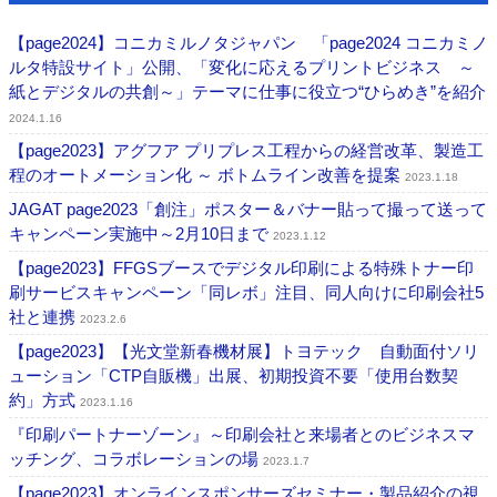
【page2024】コニカミルノタジャパン 「page2024 コニカミノ
ルタ特設サイト」公開、「変化に応えるプリントビジネス ～
紙とデジタルの共創～」テーマに仕事に役⽴つ“ひらめき”を紹介
2024.1.16
【page2023】アグフア プリプレス工程からの経営改革、製造工
程のオートメーション化 ～ ボトムライン改善を提案
2023.1.18
JAGAT page2023「創注」ポスター＆バナー貼って撮って送って
キャンペーン実施中～2月10日まで
2023.1.12
【page2023】FFGSブースでデジタル印刷による特殊トナー印
刷サービスキャンペーン「同レボ」注目、同人向けに印刷会社5
社と連携
2023.2.6
【page2023】【光文堂新春機材展】トヨテック 自動面付ソリ
ューション「CTP自販機」出展、初期投資不要「使用台数契
約」方式
2023.1.16
『印刷パートナーゾーン』～印刷会社と来場者とのビジネスマ
ッチング、コラボレーションの場
2023.1.7
【page2023】オンラインスポンサーズセミナー・製品紹介の視