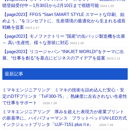
聴登録受付中～1月30日から2月10日まで視聴可能
2023.1.30
【page2023】FFGS “Start SMART STYLE スマートな印刷、始
めよう。”をコンセプトに、生産環境の最適化から生まれる成長
戦略を提案
2023.1.17
【page2023】モノファクトリー ”国産”の缶バッジ製造機を出展
～ 高い生産性、様々な形状に対応
2023.1.26
【page2023】リコージャパン “INKJET WORLD!”をテーマに出
展、“仕事を創る”を基点にビジネスのアイデアを提案
2023.1.11
最新記事
ミマキエンジニアリング ミマキの技術を詰め込んだ安心・安
定のDTFプリンタ「TxF300-75」、熟練度に左右されない生産性
で仕事をサポート
2026.7.28
ミマキエンジニアリング 厚みを超えた表現力が産業プリント
の新基準に。ハイパフォーマンス フラットベッドUV-LED方式
インクジェットプリンタ「UJF-7151 plusⅡe」
2026.7.28