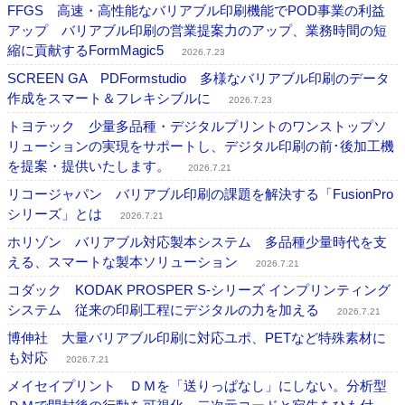
FFGS 高速・高性能なバリアブル印刷機能でPOD事業の利益
アップ バリアブル印刷の営業提案力のアップ、業務時間の短
縮に貢献するFormMagic5
2026.7.23
SCREEN GA PDFormstudio 多様なバリアブル印刷のデータ
作成をスマート＆フレキシブルに
2026.7.23
トヨテック 少量多品種・デジタルプリントのワンストップソ
リューションの実現をサポートし、デジタル印刷の前･後加工機
を提案・提供いたします。
2026.7.21
リコージャパン バリアブル印刷の課題を解決する「FusionPro
シリーズ」とは
2026.7.21
ホリゾン バリアブル対応製本システム 多品種少量時代を支
える、スマートな製本ソリューション
2026.7.21
コダック KODAK PROSPER S-シリーズ インプリンティング
システム 従来の印刷工程にデジタルの力を加える
2026.7.21
博伸社 大量バリアブル印刷に対応ユポ、PETなど特殊素材に
も対応
2026.7.21
メイセイプリント ＤＭを「送りっぱなし」にしない。分析型