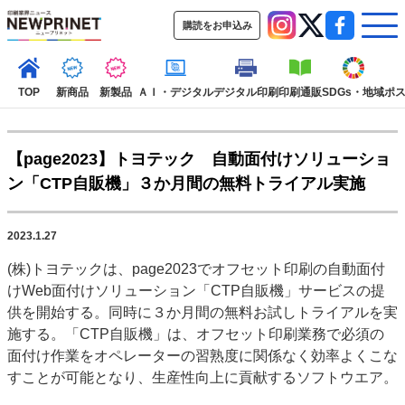
購読をお申込み
TOP
新商品
新製品
ＡＩ・デジタル
デジタル印刷
印刷通販
SDGs・地域
ポ
【page2023】トヨテック 自動面付けソリューショ
インデックス
ン「CTP自販機」３か月間の無料トライアル実施
TOP
新着記事
特集記事
動画コンテンツ
インタビュー
コレクション
2023.1.27
カテゴリー一覧
(株)トヨテックは、page2023でオフセット印刷の自動面付
新商品
新製品
ＡＩ・デジタル
デジタル印刷
印刷通販
けWeb面付けソリューション「CTP自販機」サービスの提
SDGs・地域
ポストプレス
ビジネス
イベント
信用情報
業界
供を開始する。同時に３か月間の無料お試しトライアルを実
施する。「CTP自販機」は、オフセット印刷業務で必須の
市場・統計
人事・移転・異動・訃報
面付け作業をオペレーターの習熟度に関係なく効率よくこな
特集記事カテゴリー一覧
すことが可能となり、生産性向上に貢献するソフトウエア。
2022 見える化・MIS特集