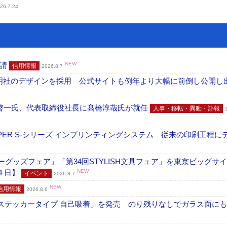
26.7.24
申請
NEW
信用情報
2026.8.7
加藤文明社のデザインを採用 公式サイトも例年より大幅に前倒し公開し
啓一氏、代表取締役社長に髙橋淳哉氏が就任
人事・移転・異動・訃報
PER S-シリーズ インプリンティングシステム 従来の印刷工程に
グッズフェア」「第34回STYLISH文具フェア」を東京ビッグサ
４日】
NEW
イベント
2026.8.7
NEW
信用情報
2026.8.6
フ ステッカータイプ 自己吸着」を発売 のり残りなしでガラス面に