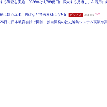
調査を実施 2026年は4,789億円に拡大する見通し、AI活用に
刷に対応ユポ、PETなど特殊素材にも対応
NEW
ビジネス
2026.8.6
26日に日本教育会館で開催 独自開発の社史編集システム実演や実物