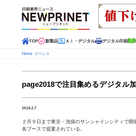
TOP
新製品
ＡＩ・デジタル
デジタル印刷
Home
–
イベント
インデックス
TOP
新着記事
特集記事
動画コンテンツ
page2018で注目集めるデジタル
カテゴリー一覧
新商品
新製品
ＡＩ・デジタル
デジタル印刷
印刷
2018.2.7
特集記事カテゴリー一覧
２月９日まで東京・池袋のサンシャインシティで開催さ
2022 見える化・MIS特集
特集・デジタル印刷 アイデア
各ブースで提案されている。
特集・デジタル印刷 ～ 新成長軌道を描く