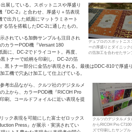
』を出展している。スポットニスや厚盛り
『DC‐2』と合わせ、厚盛り＋箔表現
機で出力した紙面にマットラミネート
する箔を搭載したDC‐2に通したもの。
示されている加飾サンプルも注目され
デュプロのスポットニス
ラーPOD機『Versant 180
ーの厚盛りとダイニックの
ー
お問い合わせ
た紙面に、DC‐2でドライコート。再度、
の箔加工を合わせたサン
Pressの黒トナーで絵柄を印刷し、DC‐2の箔
、黒トナー部分に金箔が表現される。最後はDDC‐810で厚盛
加工機で穴あけ加工して仕上げている。
参考出品ながら、クルツ社のデジタルメ
上から、カラーPOD機『RICOH Pro
』で印刷。コールドフォイルに近い表現を提
タリック表現を可能にした富士ゼロックス
クルツのデジタルメタ
からRICOH Pro C71
roduction Press』が展示・実演されてい
ズで印刷したサンプル