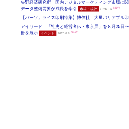
矢野経済研究所 国内デジタルマーケティング市場に関する
データ整備需要が成長を牽引
NEW
市場・統計
2026.8.6
【パーソナライズ印刷特集】博伸社 大量バリアブル印
アイワード 「社史と経営者伝・東京展」を８月25日〜
冊を展示
NEW
イベント
2026.8.6