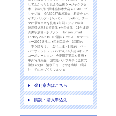
してよかったと思える活動を ●ジャグラ栃
木 来年9月に関地協栃木大会 ●JPMA・プ
リデジ協 IGAS2027出展募集・相談会 ○ハ
イデルベルグ・ジャパン 「SPARK」テー
マに最適生産を提案 ●印刷メディア年金
運用収益率8％超確保 ●全印健保 11年連続
の黒字決算 ○ホリゾン Horizon Smart
Factory 2026 in HIP開催 ●RMGT サマーシ
ョー2026盛況に ●印刷工業会 3回目の
「本を贈ろう」 ○全印工連・日紙商 ペー
パーサミットジャパンに4,000人超 ●キング
コーポレーション 会場限定商品を販売 ●
中外写真薬品 国際紙パルプ商事に全株式
譲渡 ●文伸・清水工房・けやき出版・緑陽
社 初の本づくりマルシェ
発刊案内はこちら
購読・購入申込先