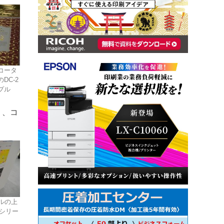
コータ
DC-2
プル
り、コ
ルの上
00シリー