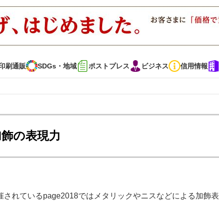
印刷通販
SDGs・地域
ポストプレス
ビジネス
信用情報
インタビュー
コレクション
加飾の表現力
通販
SDGs・地域
ポストプレス
ビジネス
イベント
信用情報
れているpage2018ではメタリックやニスなどによる加飾
で勝負！ ～多様なビジネス・多彩な商材～
JAPAN PACK 2023 特集