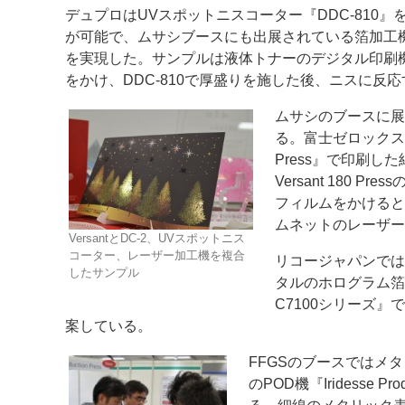
デュプロはUVスポットニスコーター『DDC‐810
案内
が可能で、ムサシブースにも出展されている箔加工機
を実現した。サンプルは液体トナーのデジタル印刷
発刊案内
JFPI印刷用語集
印刷機材年鑑
をかけ、DDC‐810で厚盛りを施した後、ニスに反応
運営
ムサシのブースに展
る。富士ゼロックスのカ
会社案内
購読・購入申し込み
サイトポリシ
Press』で印刷し
Versant 180 
フィルムをかけると
ムネットのレーザー
VersantとDC-2、UVスポットニス
コーター、レーザー加工機を複合
リコージャパンでは
したサンプル
タルのホログラム箔の
C7100シリーズ
案している。
FFGSのブースではメ
のPOD機『Iridesse P