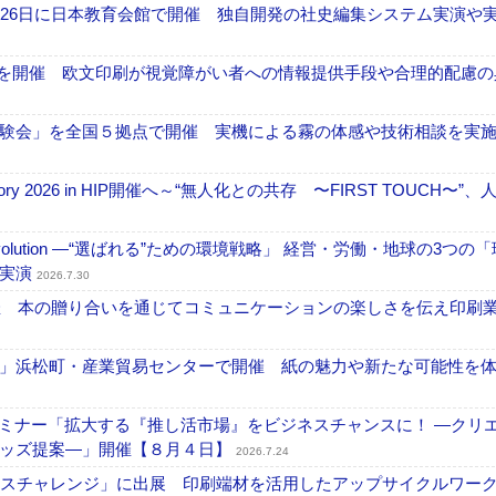
26日に日本教育会館で開催 独自開発の社史編集システム実演や実物
」を開催 欧文印刷が視覚障がい者への情報提供手段や合理的配慮の
験会」を全国５拠点で開催 実機による霧の体感や技術相談を実
ctory 2026 in HIP開催へ～“無人化との共存 〜FIRST TOUCH〜”
ng Evolution ―“選ばれる”ための環境戦略」 経営・労働・地球の3つの
を実演
2026.7.30
開催 本の贈り合いを通じてコミュニケーションの楽しさを伝え印刷
」浜松町・産業貿易センターで開催 紙の魅力や新たな可能性を
セミナー「拡大する『推し活市場』をビジネスチャンスに！ ―クリ
グッズ提案―」開催【８月４日】
2026.7.24
ンスチャレンジ」に出展 印刷端材を活用したアップサイクルワー