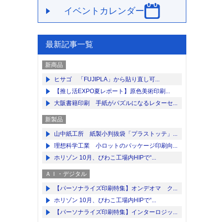
イベントカレンダー
最新記事一覧
新商品
ヒサゴ 「FUJIPLA」から貼り直し可...
【推し活EXPO夏レポート】原色美術印刷...
大阪書籍印刷 手紙がパズルになるレターセ...
新製品
山中紙工所 紙製小判抜袋「プラストッテ」...
理想科学工業 小ロットのパッケージ印刷向...
ホリゾン 10月、びわこ工場内HIPで“...
ＡＩ・デジタル
【パーソナライズ印刷特集】オンデオマ ク...
ホリゾン 10月、びわこ工場内HIPで“...
【パーソナライズ印刷特集】インターロジッ...