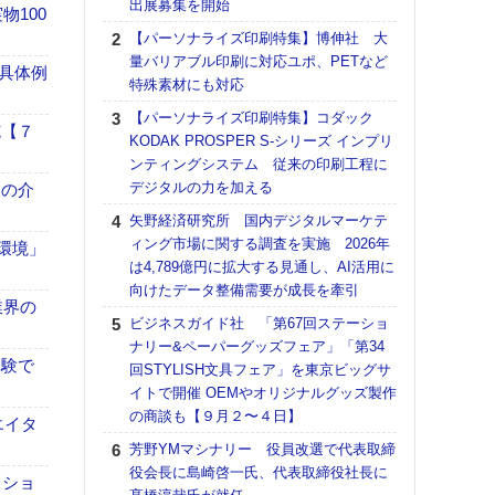
出展募集を開始
る
100
【パーソナライズ印刷特集】博伸社 大
DNP
量バリアブル印刷に対応ユポ、PETなど
上の
具体例
特殊素材にも対応
意識
時代
【パーソナライズ印刷特集】コダック
施【７
る組
KODAK PROSPER S-シリーズ インプリ
ンティングシステム 従来の印刷工程に
【パ
デジタルの力を加える
量バ
、人の介
特殊
矢野経済研究所 国内デジタルマーケテ
ィング市場に関する調査を実施 2026年
ホリゾ
「環境」
は4,789億円に拡大する見通し、AI活用に
で“Hor
向けたデータ整備需要が成長を牽引
催へ～
業界の
TO
ビジネスガイド社 「第67回ステーショ
スマ
ナリー&ペーパーグッズフェア」「第34
体験で
回STYLISH文具フェア」を東京ビッグサ
理想
イトで開催 OEMやオリジナルグッズ製作
刷向
の商談も【９月２〜４日】
ン 『
エイタ
を７
芳野YMマシナリー 役員改選で代表取締
面の
役会長に島崎啓一氏、代表取締役社長に
クショ
対応