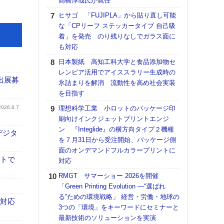
髙橋淳哉氏が就任
【K
ヒサゴ 「FUJIPLA」から貼り直し可能
道の
な「CPリーフ ステッカータイプ 自己吸
える
着」を発売 のり残りなしでガラス面に
の印刷
も対応
CE
日本製紙 高知工科大学と食品添加物セ
KO
レンピア活用でアイススラリー生成時の
体製
出展募
氷詰まりを解消 流動性を高め社会実装
を目指す
【ペ
ト】
2026.8.7
理想科学工業 小ロットのパッケージ印
アで
刷向けインクジェットプリントエンジ
ン 『Integlide』の横方向タイプ２機種
【パ
デジタ
を７月31日から受注開始、パッケージ側
士フ
面のオンデマンドフルカラープリントに
パン
イトで
対応
書を
ツー
RMGT サマーショー 2026を開催
トも
「Green Printing Evolution ―“選ばれ
る”ための環境戦略」 経営・労働・地球の
富士
も対応
3つの「環境」をキーワードにセミナーと
地・
最新技術のソリューションを実演
付表