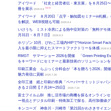
アイワード 「社史と経営者伝・東京展」を８月25日〜
冊を展示
NEW
2026.8.6
アイワード ８月20日「点字・触知図セミナーin札幌
を解説、WEB視聴も可能
2026.8.4
いけうち ミスト冷房による熱中症対策の「無料デモ体
月31日・８月７日】
2026.8.3
ホリゾン 10月、びわこ工場内HIPで“Horizon Smart Fa
入を最小限に抑えたスマートファクトリーを体感
2026.8.3
RMGT サマーショー 2026を開催 「Green Printi
をキーワードにセミナーと最新技術のソリューション
印刷工業会 らぶっく分科会が「本を贈ろう2026」
魅力発信に貢献
2026.7.28
全印工連 紙と印刷の祭典「ペーパーサミットジャパン
きる２日間【７月24〜25日】
2026.7.24
富士フイルムBI 推し活市場の商機を探るオンライン
ー視点とデジタル印刷・特殊加工で探る、高付加価値
キンコーズ 神奈川・川崎市「第21回かわさきサイエ