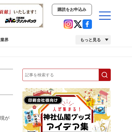
購読をお申込み
業界
もっと見る
新商品
イベント
市場・統計
人事・移転・異動・訃報
業界
市場・統計
人事・移転・異動・訃報
表現が
中古印刷機・製本機特集
2022 検査・校正特集