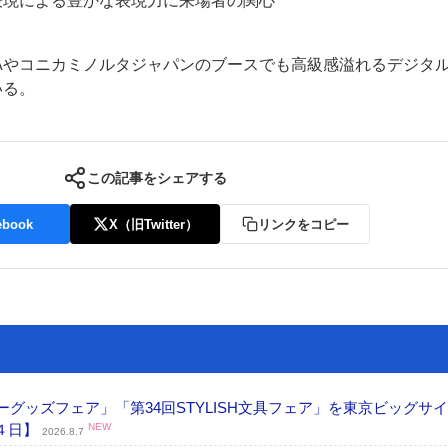
表現による豊かな表現力に来場者の関心
 GAやコニカミノルタジャパンのブースでも高級感溢れるデジタ
いる。
この記事をシェアする
ebook
X（旧Twitter）
リンクをコピー
グッズフェア」「第34回STYLISH文具フェア」を東京ビッグサ
４日】
NEW
2026.8.7