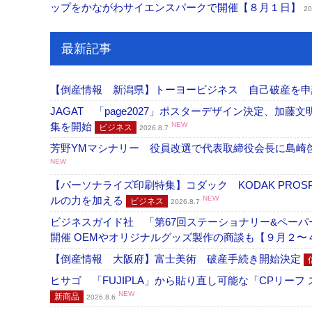
ップをかながわサイエンスパークで開催【８月１日】
20
最新記事
【倒産情報 新潟県】トーヨービジネス 自己破産を
JAGAT 「page2027」ポスターデザイン決定、
集を開始
NEW
ビジネス
2026.8.7
芳野YMマシナリー 役員改選で代表取締役会長に島崎
NEW
【パーソナライズ印刷特集】コダック KODAK PROS
ルの力を加える
NEW
ビジネス
2026.8.7
ビジネスガイド社 「第67回ステーショナリー&ペーパー
開催 OEMやオリジナルグッズ製作の商談も【９月２〜
【倒産情報 大阪府】富士美術 破産手続き開始決定
ヒサゴ 「FUJIPLA」から貼り直し可能な「CPリー
NEW
新商品
2026.8.6