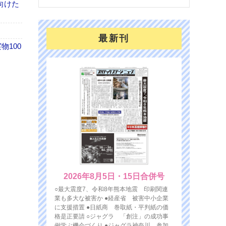
向けた
最新刊
100
2026年8月5日・15日合併号
○最大震度7、令和8年熊本地震 印刷関連
業も多大な被害か ●経産省 被害中小企業
に支援措置 ●日紙商 巻取紙・平判紙の価
格是正要請 ○ジャグラ 「創注」の成功事
例学ぶ機会づくり ●ジャグラ神奈川 参加