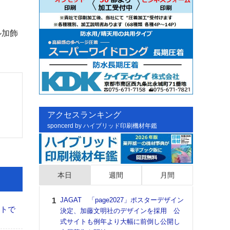
ル加飾
アクセスランキング
sponcerd by ハイブリッド印刷機材年鑑
本日
週間
月間
JAGAT 「page2027」ポスターデザイン
日印
イトで
決定、加藤文明社のデザインを採用 公
た個
式サイトも例年より大幅に前倒し公開し
彰」