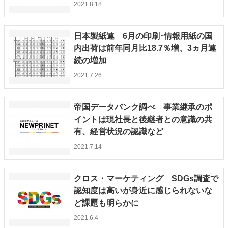
2021.8.18
日本製紙連 6月の印刷･情報用紙の国
内出荷は前年同月比18.7％増、3ヵ月連
続の増加
2021.7.26
帝国データバンク調べ 事業継承のポ
イントは現社長と後継者との意識の共
有、経営状況の認識など
2021.7.14
クロス・マーケティング SDGs調査で
認知度は高いが身近に感じられないな
ど課題も明らかに
2021.6.4