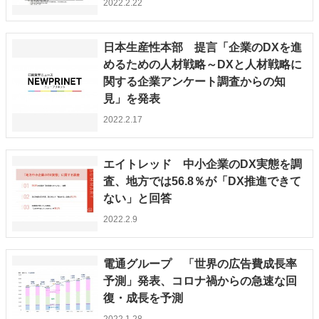
2022.2.22
特集・デジタル印刷 アイデアで勝負！ ～多様なビジネス・多彩な商材～
JAPAN PACK 2023 特集
中古印刷機・製本機特集
2022 検査・校正特集
日本生産性本部 提言「企業のDXを進
特集・デジタル印刷 ～ 新成長軌道を描く
めるための人材戦略～DXと人材戦略に
関する企業アンケート調査からの知
案内
見」を発表
発刊案内
JFPI印刷用語集
印刷機材年鑑
2022.2.17
運営
会社案内
購読・購入申し込み
サイトポリシー
エイトレッド 中小企業のDX実態を調
お問い合わせ
査、地方では56.8％が「DX推進できて
ない」と回答
2022.2.9
電通グループ 「世界の広告費成長率
予測」発表、コロナ禍からの急速な回
復・成長を予測