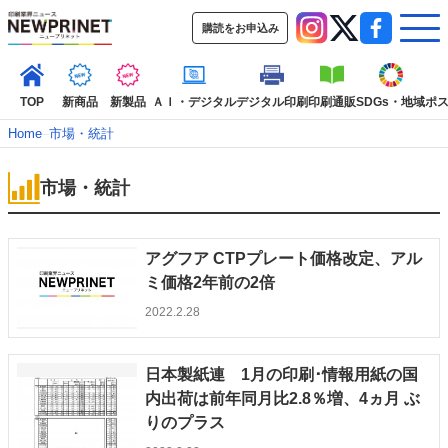
購読をお申込み
TOP
新商品
新製品
ＡＩ・デジタル
デジタル印刷
印刷通販
SDGs・地域
ポ
Home
–
市場・統計
市場・統計
インデックス
TOP
新着記事
特集記事
動画コンテンツ
インタビュー
コレクション
アグフア CTPプレート価格改定、アル
カテゴリー一覧
ミ価格2年前の2倍
2022.2.28
新商品
新製品
ＡＩ・デジタル
デジタル印刷
印刷通販
SDGs・地域
ポストプレス
ビジネス
イベント
信用情報
業界
市場・統計
人事・移転・異動・訃報
日本製紙連 1月の印刷･情報用紙の国
内出荷は前年同月比2.8％増、4ヵ月 ぶ
特集記事カテゴリー一覧
りのプラス
2022 見える化・MIS特集