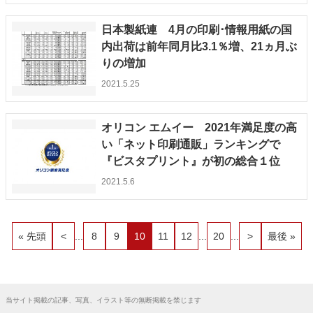
日本製紙連 4月の印刷･情報用紙の国
内出荷は前年同月比3.1％増、21ヵ月ぶ
りの増加
2021.5.25
オリコン エムイー 2021年満足度の高
い「ネット印刷通販」ランキングで
『ビスタプリント』が初の総合１位
2021.5.6
« 先頭
<
...
8
9
10
11
12
...
20
...
>
最後 »
当サイト掲載の記事、写真、イラスト等の無断掲載を禁じます