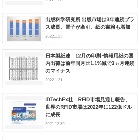
2022.1.28
出版科学研究所 出版市場は3年連続プラ
ス成長、電子が牽引、紙の書籍も増加
2022.1.25
日本製紙連 12月の印刷･情報用紙の国
内出荷は前年同月比1.1%減で3ヵ月連続
のマイナス
2022.1.21
IDTechEx社 RFID市場見通し報告、
世界のRFID市場は2022年に122億ドル
に成長
2021.12.30