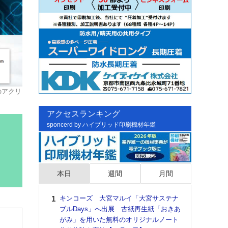
のアクリ
アクセスランキング
sponcerd by ハイブリッド印刷機材年鑑
本日
週間
月間
キンコーズ 大宮マルイ「大宮サステナ
日印
ブルDays」へ出展 古紙再生紙「おきあ
た個
がみ」を用いた無料のオリジナルノート
彰」