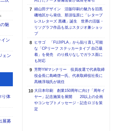
向けたデータ整備需要が成長を牽引
【K
細山田デザイン 活版印刷の魅力を旧黒
道の
磯地区から発信、那須塩原に「レタープ
4
える
レスレターズ 黒磯」誕生 世界の活版・
域の魅
の印刷
リソグラフ作品も並ぶスタジオ兼ショッ
CE
プ
ライン
富士
ヒサゴ 「FUJIPLA」から貼り直し可能
地・
な「CPリーフ ステッカータイプ 自己吸
付表
着」を発売 のり残りなしでガラス面に
ジェン
も対応
【ペ
ト】
芳野YMマシナリー 役員改選で代表取締
アで
役会長に島崎啓一氏、代表取締役社長に
髙橋淳哉氏が就任
KO
体製
大日本印刷 創業150周年に向け「周年イ
作り体
ヤー」記念施策を展開 20以上の企画
【イ
やコンセプトメッセージ・記念ロゴを策
けや
定
「本
地域
出展募