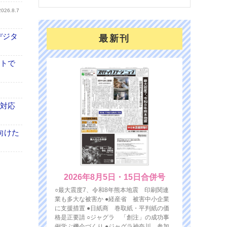
2026.8.7
デジタ
最新刊
イトで
も対応
向けた
2026年8月5日・15日合併号
○最大震度7、令和8年熊本地震 印刷関連
業も多大な被害か ●経産省 被害中小企業
に支援措置 ●日紙商 巻取紙・平判紙の価
格是正要請 ○ジャグラ 「創注」の成功事
例学ぶ機会づくり ●ジャグラ神奈川 参加