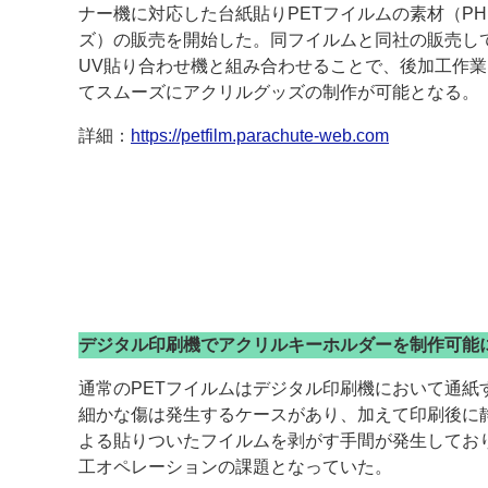
ナー機に対応した台紙貼りPETフイルムの素材（PH
ズ）の販売を開始した。同フイルムと同社の販売し
案内
UV貼り合わせ機と組み合わせることで、後加工作業
発刊案内
JFPI印刷用語集
印刷機材年鑑
てスムーズにアクリルグッズの制作が可能となる。
詳細：
https://petfilm.parachute-web.com
運営
会社案内
購読・購入申し込み
サイトポリシ
デジタル印刷機でアクリルキーホルダーを制作可能
通常のPETフイルムはデジタル印刷機において通紙
細かな傷は発生するケースがあり、加えて印刷後に
よる貼りついたフイルムを剥がす手間が発生してお
工オペレーションの課題となっていた。