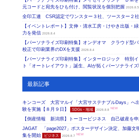
元コードと宛先をひも付け、閲覧状況を個別把握
2026.8.5
全印工連 CSR認定でワンスター３社、ツースター２
【イベントレポート】文伸・清水工房・けやき出版・緑
力を発信
2026.8.4
【パーソナライズ印刷特集】オンデオマ クラウド型バ
校正で印刷業界のDXを支援
2026.8.4
【パーソナライズ印刷特集】インターロジック 特別イン
ト「オートレイアウト」誕生、AIが拓くパーソナライ
最新記事
キンコーズ 大宮マルイ「大宮サステナブルDays」
験を実施【８月９日】
NEW
SDGs・地域
2026.8.8
【倒産情報 新潟県】トーヨービジネス 自己破産を
JAGAT 「page2027」ポスターデザイン決定、
集を開始
NEW
ビジネス
2026.8.7