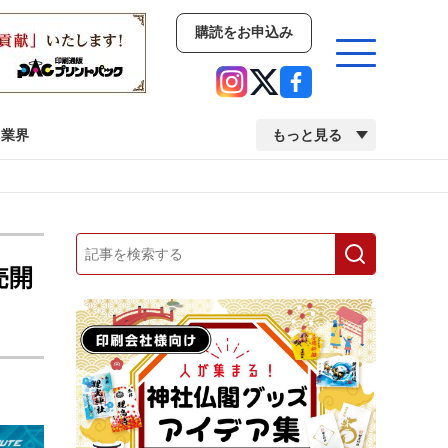
購読をお申込み
業界
もっと見る
新商品
イベント
市場・統計
人事・移転・異動・訃報
売開
業界
市場・統計
人事・移転・異動・訃報
2022 見える化・MIS特集
2022 検査・校正特集