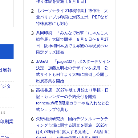
作り体験を実施【８月９日】
る
【パーソナライズ印刷特集】博伸社 大
DNP
量バリアブル印刷に対応ユポ、PETなど
上の
特殊素材にも対応
意識
時代
共同印刷 「みんなで出撃！にゃんこ大
る組
戦争展」大阪で開催 ８月５日〜８月17
日、阪神梅田本店で世界観の再現展示や
【パ
限定グッズ販売
量バ
特殊
JAGAT 「page2027」ポスターデザイン
決定、加藤文明社のデザインを採用 公
ホリゾ
出展募
式サイトも例年より大幅に前倒し公開し
で“Hor
出展募集を開始
催へ～
デジタ
TO
高橋書店 2027年版１月始まり手帳・日
スマ
記・カレンダーの予約受付を開始
torincoのWEB限定カラーや名入れなど公
理想
式ショップ特典も
刷向
.8.5
ン 『
矢野経済研究所 国内デジタルマーケテ
の印刷業
を７
ィング市場に関する調査を実施 2026年
面の
は4,789億円に拡大する見通し、AI活用に
対応
 二次