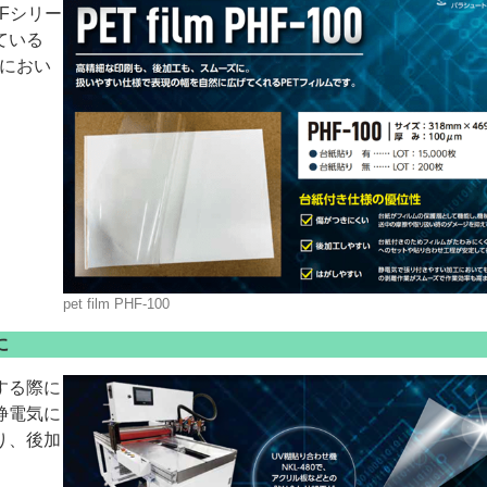
Fシリー
ている
におい
ー
お問い合わせ
pet film PHF-100
に
する際に
静電気に
り、後加