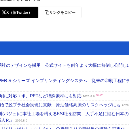
X（旧Twitter）
リンクをコピー
加藤文明社のデザインを採用 公式サイトも例年より大幅に前倒し公開し
PER S-シリーズ インプリンティングシステム 従来の印刷工程に
刷に対応ユポ、PETなど特殊素材にも対応
NEW
2026.8.6
開始で脱プラ社会実現に貢献 原油価格高騰のリスクヘッジにも
2026
州(パジュ)に本社工場を構えるKSI社を訪問 人手不足に悩む日本
・省人化」
2026.8.5
「送りっぱなし」にしない。分析型ＤＭで開封後の行動を可視化