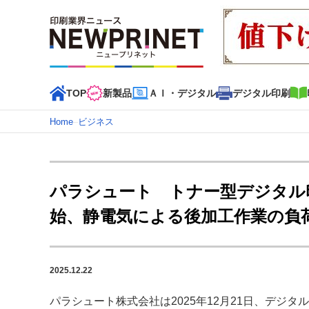
TOP
新製品
ＡＩ・デジタル
デジタル印刷
Home
–
ビジネス
インデックス
TOP
新着記事
特集記事
動画コンテンツ
パラシュート トナー型デジタル
カテゴリー一覧
始、静電気による後加工作業の負
新商品
新製品
ＡＩ・デジタル
デジタル印刷
印刷
特集記事カテゴリー一覧
2025.12.22
特集・デジタル印刷 アイデアで勝負！ ～多様なビジネス
特集・デジタル印刷 ～ 新成長軌道を描く
パラシュート株式会社は2025年12月21日、デジタ