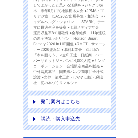
してよかったと思える活動を ●ジャグラ栃
木 来年9月に関地協栃木大会 ●JPMA・プ
リデジ協 IGAS2027出展募集・相談会 ○ハ
イデルベルグ・ジャパン 「SPARK」テー
マに最適生産を提案 ●印刷メディア年金
運用収益率8％超確保 ●全印健保 11年連続
の黒字決算 ○ホリゾン Horizon Smart
Factory 2026 in HIP開催 ●RMGT サマーシ
ョー2026盛況に ●印刷工業会 3回目の
「本を贈ろう」 ○全印工連・日紙商 ペー
パーサミットジャパンに4,000人超 ●キング
コーポレーション 会場限定商品を販売 ●
中外写真薬品 国際紙パルプ商事に全株式
譲渡 ●文伸・清水工房・けやき出版・緑陽
社 初の本づくりマルシェ
発刊案内はこちら
購読・購入申込先