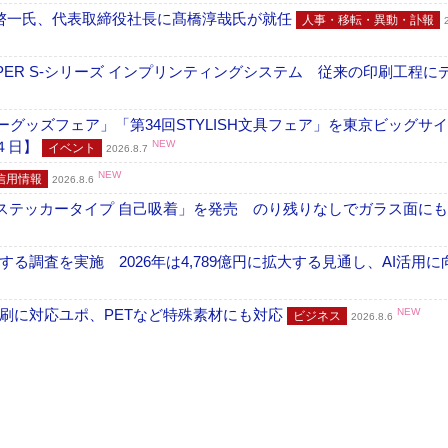
啓一氏、代表取締役社長に髙橋淳哉氏が就任
人事・移転・異動・訃報
PER S-シリーズ インプリンティングシステム 従来の印刷工程に
グッズフェア」「第34回STYLISH文具フェア」を東京ビッグサ
４日】
NEW
イベント
2026.8.7
NEW
信用情報
2026.8.6
フ ステッカータイプ 自己吸着」を発売 のり残りなしでガラス面に
調査を実施 2026年は4,789億円に拡大する見通し、AI活用に
刷に対応ユポ、PETなど特殊素材にも対応
NEW
ビジネス
2026.8.6