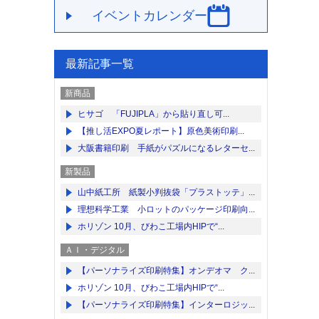
イベントカレンダー
最新記事一覧
新商品
ヒサゴ 「FUJIPLA」から貼り直し可...
【推し活EXPO夏レポート】原色美術印刷...
大阪書籍印刷 手紙がパズルになるレターセ...
新製品
山中紙工所 紙製小判抜袋「プラストッテ」...
理想科学工業 小ロットのパッケージ印刷向...
ホリゾン 10月、びわこ工場内HIPで“...
ＡＩ・デジタル
【パーソナライズ印刷特集】オンデオマ ク...
ホリゾン 10月、びわこ工場内HIPで“...
【パーソナライズ印刷特集】インターロジッ...