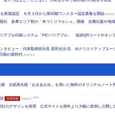
社を新規認定 ８月３日から第55期ワンスター認定募集を開始
2026.8.
陽社 多摩エリア初の「本づくりマルシェ」開催 自費出版や地
リアブル印刷システム「PICバリアブル」 追跡QRコードやオン
タビュー：代表取締役社長 原田光治 氏 AIクリエイティブエー
ズ印刷の新時代
2026.8.3
へ出展 古紙再生紙「おきあがみ」を用いた無料のオリジナルノート
申請
NEW
信用情報
2026.8.7
加藤文明社のデザインを採用 公式サイトも例年より大幅に前倒し公開し