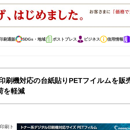
印刷通販
SDGs・地域
ポストプレス
ビジネス
信用情報
インタビュー
コレクション
印刷機対応の台紙貼りPETフイルムを販
荷を軽減
通販
SDGs・地域
ポストプレス
ビジネス
イベント
信用情報
・多彩な商材～
JAPAN PACK 2023 特集
中古印刷機・製本機特集
ル印刷ト