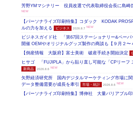
芳野YMマシナリー 役員改選で代表取締役会長に島崎
NEW
【パーソナライズ印刷特集】コダック KODAK PROS
ルの力を加える
NEW
ビジネス
2026.8.7
ビジネスガイド社 「第67回ステーショナリー&ペーパー
開催 OEMやオリジナルグッズ製作の商談も【９月２〜
【倒産情報 大阪府】富士美術 破産手続き開始決定
ヒサゴ 「FUJIPLA」から貼り直し可能な「CPリー
NEW
新商品
2026.8.6
矢野経済研究所 国内デジタルマーケティング市場に関する
データ整備需要が成長を牽引
NEW
市場・統計
2026.8.6
【パーソナライズ印刷特集】博伸社 大量バリアブル印