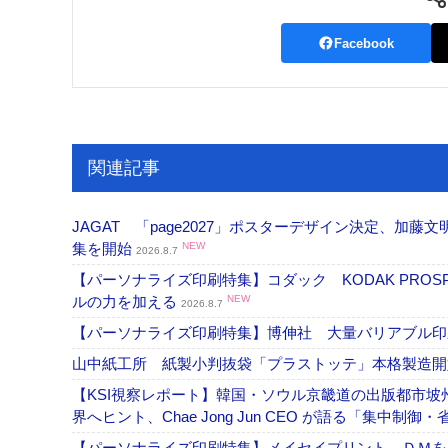
Facebook
関連記事
JAGAT 「page2027」ポスターデザイン決定、
集を開始
NEW
2026.8.7
【パーソナライズ印刷特集】コダック KODAK PROS
ルの力を加える
NEW
2026.8.7
【パーソナライズ印刷特集】博伸社 大量バリアブル印
山中紙工所 紙製小判抜袋「プラストッテ」本格製造
【KSI視察レポート】韓国・ソウル京畿道の出版都市坡
界へヒント、Chae Jong Jun CEO が語る「集中制御
【パーソナライズ印刷特集】メイセイプリント ＤＭを