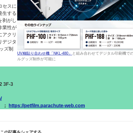
ロセスに
発生する
を剥がし
作業性が
にアクリ
りデジタ
グッズ制
UV糊貼り合わせ機「NKL-480」
と組み合わせてデジタル印刷機で
ルグッズ制作が可能に
3F-3
/
）；
https://petfilm.parachute-web.com
この記事をシェアする