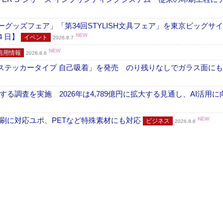
グッズフェア」「第34回STYLISH文具フェア」を東京ビッグサ
４日】
NEW
イベント
2026.8.7
NEW
信用情報
2026.8.6
フ ステッカータイプ 自己吸着」を発売 のり残りなしでガラス面に
調査を実施 2026年は4,789億円に拡大する見通し、AI活用に
刷に対応ユポ、PETなど特殊素材にも対応
NEW
ビジネス
2026.8.6