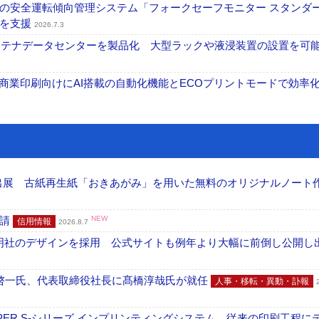
の安全運転傾向管理システム「フォークセーフモニター スタンダ
上を支援
2026.7.3
コンテナデータセンターを製品化 大型ラックや液浸装置の設置を可
表 A3商業印刷向けにAI搭載の自動化機能とECOプリントモードで効率
へ出展 古紙再生紙「おきあがみ」を用いた無料のオリジナルノート
申請
NEW
信用情報
2026.8.7
加藤文明社のデザインを採用 公式サイトも例年より大幅に前倒し公開し
啓一氏、代表取締役社長に髙橋淳哉氏が就任
人事・移転・異動・訃報
PER S-シリーズ インプリンティングシステム 従来の印刷工程に