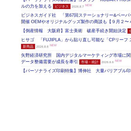
ルの力を加える
NEW
ビジネス
2026.8.7
ビジネスガイド社 「第67回ステーショナリー&ペーパー
開催 OEMやオリジナルグッズ製作の商談も【９月２〜
【倒産情報 大阪府】富士美術 破産手続き開始決定
ヒサゴ 「FUJIPLA」から貼り直し可能な「CPリー
NEW
新商品
2026.8.6
矢野経済研究所 国内デジタルマーケティング市場に関する
データ整備需要が成長を牽引
NEW
市場・統計
2026.8.6
【パーソナライズ印刷特集】博伸社 大量バリアブル印