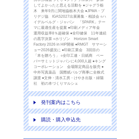
してよかったと思える活動を ●ジャグラ栃
木 来年9月に関地協栃木大会 ●JPMA・プ
リデジ協 IGAS2027出展募集・相談会 ○ハ
イデルベルグ・ジャパン 「SPARK」テー
マに最適生産を提案 ●印刷メディア年金
運用収益率8％超確保 ●全印健保 11年連続
の黒字決算 ○ホリゾン Horizon Smart
Factory 2026 in HIP開催 ●RMGT サマーシ
ョー2026盛況に ●印刷工業会 3回目の
「本を贈ろう」 ○全印工連・日紙商 ペー
パーサミットジャパンに4,000人超 ●キング
コーポレーション 会場限定商品を販売 ●
中外写真薬品 国際紙パルプ商事に全株式
譲渡 ●文伸・清水工房・けやき出版・緑陽
社 初の本づくりマルシェ
発刊案内はこちら
購読・購入申込先