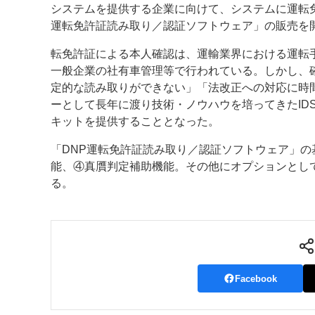
システムを提供する企業に向けて、システムに運転
運転免許証読み取り／認証ソフトウェア」の販売を
案内
転免許証による本人確認は、運輸業界における運転
発刊案内
JFPI印刷用語集
印刷機材年鑑
一般企業の社有車管理等で行われている。しかし、
定的な読み取りができない」「法改正への対応に時
運営
ーとして長年に渡り技術・ノウハウを培ってきたID
会社案内
購読・購入申し込み
サイトポリシ
キットを提供することとなった。
「DNP運転免許証読み取り／認証ソフトウェア」の
能、④真贋判定補助機能。その他にオプションとして
る。
Facebook