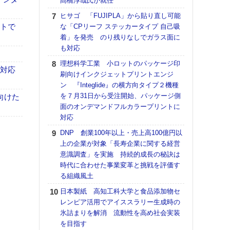
髙橋淳哉氏が就任
【K
ヒサゴ 「FUJIPLA」から貼り直し可能
道の
イトで
な「CPリーフ ステッカータイプ 自己吸
える
着」を発売 のり残りなしでガラス面に
の印刷
も対応
CE
理想科学工業 小ロットのパッケージ印
も対応
【ペ
刷向けインクジェットプリントエンジ
ト】
ン 『Integlide』の横方向タイプ２機種
アで
を７月31日から受注開始、パッケージ側
向けた
面のオンデマンドフルカラープリントに
KO
対応
体製
DNP 創業100年以上・売上高100億円以
【パ
上の企業が対象「長寿企業に関する経営
士フ
意識調査」を実施 持続的成長の秘訣は
パン
時代に合わせた事業変革と挑戦を評価す
書を
る組織風土
ツー
トも
日本製紙 高知工科大学と食品添加物セ
レンピア活用でアイススラリー生成時の
富士
氷詰まりを解消 流動性を高め社会実装
地・
を目指す
付表