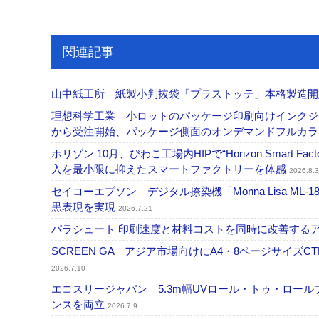
関連記事
山中紙工所 紙製小判抜袋「プラストッテ」本格製造
理想科学工業 小ロットのパッケージ印刷向けインクジェッ
から受注開始、パッケージ側面のオンデマンドフルカ
ホリゾン 10月、びわこ工場内HIPで“Horizon Smart Fa
入を最小限に抑えたスマートファクトリーを体感
2026.8.3
セイコーエプソン デジタル捺染機「Monna Lisa ML-
黒表現を実現
2026.7.21
パラシュート 印刷速度と材料コストを同時に改善する
SCREEN GA アジア市場向けにA4・8ページサイズCTP「
2026.7.10
エコスリージャパン 5.3m幅UVロール・トゥ・ロールプ
ンスを両立
2026.7.9