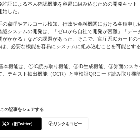
免許証による本人確認機能を容易に組み込むための開発キット「
開始した。
手の点呼やアルコール検知、行政や金融機関における各種申し
確認システムの開発は、「ゼロから自社で開発が困難」「デー
間がかかる」などの課題があった。そこで、官庁系ICカードの
Sは、必要な機能を容易にシステムに組み込むことを可能とす
ー
お問い合わせ
基本機能は、①IC読み取り機能、②ID生成機能、③券面のスキ
、テキスト抽出機能（OCR）と車検証QRコード読み取り機
この記事をシェアする
X（旧Twitter）
リンクをコピー