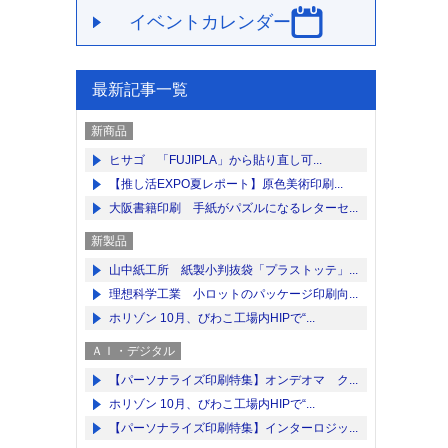
イベントカレンダー
最新記事一覧
新商品
ヒサゴ 「FUJIPLA」から貼り直し可...
【推し活EXPO夏レポート】原色美術印刷...
大阪書籍印刷 手紙がパズルになるレターセ...
新製品
山中紙工所 紙製小判抜袋「プラストッテ」...
理想科学工業 小ロットのパッケージ印刷向...
ホリゾン 10月、びわこ工場内HIPで“...
ＡＩ・デジタル
【パーソナライズ印刷特集】オンデオマ ク...
ホリゾン 10月、びわこ工場内HIPで“...
【パーソナライズ印刷特集】インターロジッ...