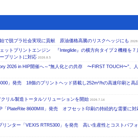
開始で脱プラ社会実現に貢献 原油価格高騰のリスクヘッジにも
2026
トプリントエンジン 『Integlide』の横方向タイプ２機種を７
ラープリントに対応
2026.8.5
ctory 2026 in HIP開催へ～“無人化との共存 〜FIRST TOUCH〜”
18000」発売 18個のプリントヘッド搭載し252m²/hの高速印刷と
アクリル製造トータルソリューションを開始
2026.7.14
PlateRite 8600MIII」発売 オフセット印刷の持続的な需要に対
リンター「VEXIS RTR5300」を発売 高い生産性とコストパフ