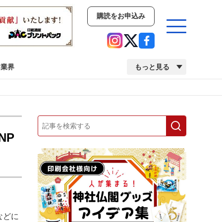
購読をお申込み
業界
もっと見る
新商品
イベント
市場・統計
人事・移転・異動・訃報
NP
業界
市場・統計
人事・移転・異動・訃報
2022 見える化・MIS特集
2022 検査・校正特集
などに