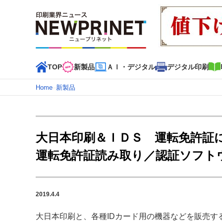
TOP
新製品
ＡＩ・デジタル
デジタル印刷
Home
–
新製品
インデックス
TOP
新着記事
特集記事
動画コンテンツ
大日本印刷＆ＩＤＳ 運転免許証
カテゴリー一覧
運転免許証読み取り／認証ソフト
新商品
新製品
ＡＩ・デジタル
デジタル印刷
印刷
特集記事カテゴリー一覧
2019.4.4
特集・デジタル印刷 アイデアで勝負！ ～多様なビジネス
特集・デジタル印刷 ～ 新成長軌道を描く
大日本印刷と、各種IDカード用の機器などを販売す