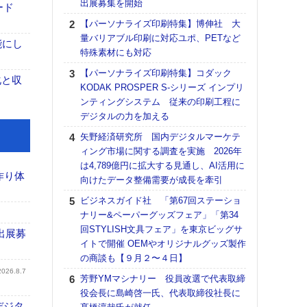
出展募集を開始
る
ード
【パーソナライズ印刷特集】博伸社 大
DNP
量バリアブル印刷に対応ユポ、PETなど
上の
能にし
特殊素材にも対応
意識
時代
【パーソナライズ印刷特集】コダック
化と収
る組
KODAK PROSPER S-シリーズ インプリ
ンティングシステム 従来の印刷工程に
【パ
デジタルの力を加える
量バ
特殊
矢野経済研究所 国内デジタルマーケテ
ィング市場に関する調査を実施 2026年
ホリゾ
は4,789億円に拡大する見通し、AI活用に
で“Hor
作り体
向けたデータ整備需要が成長を牽引
催へ～
TO
ビジネスガイド社 「第67回ステーショ
スマ
ナリー&ペーパーグッズフェア」「第34
回STYLISH文具フェア」を東京ビッグサ
理想
出展募
イトで開催 OEMやオリジナルグッズ製作
刷向
の商談も【９月２〜４日】
ン 『
2026.8.7
を７
芳野YMマシナリー 役員改選で代表取締
面の
役会長に島崎啓一氏、代表取締役社長に
対応
デジタ