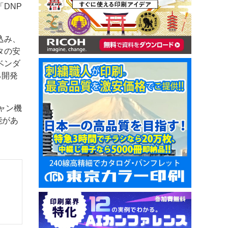
DNP
込み、
タの安
ベンダ
る開発
ャン機
能があ