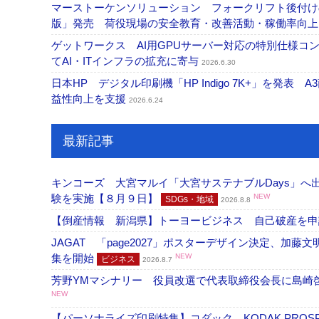
マーストーケンソリューション フォークリフト後付け
版」発売 荷役現場の安全教育・改善活動・稼働率向
ゲットワークス AI用GPUサーバー対応の特別仕様
てAI・ITインフラの拡充に寄与
2026.6.30
日本HP デジタル印刷機「HP Indigo 7K+」を発
益性向上を支援
2026.6.24
最新記事
キンコーズ 大宮マルイ「大宮サステナブルDays」
験を実施【８月９日】
NEW
SDGs・地域
2026.8.8
【倒産情報 新潟県】トーヨービジネス 自己破産を
JAGAT 「page2027」ポスターデザイン決定、
集を開始
NEW
ビジネス
2026.8.7
芳野YMマシナリー 役員改選で代表取締役会長に島崎
NEW
【パーソナライズ印刷特集】コダック KODAK PROS