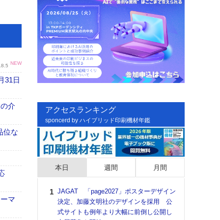
NEW
.8.5
月31日
、人の介
アクセスランキング
sponcerd by ハイブリッド印刷機材年鑑
高品位な
本日
週間
月間
応
JAGAT 「page2027」ポスターデザイン
日印
ォーマ
決定、加藤文明社のデザインを採用 公
た個
式サイトも例年より大幅に前倒し公開し
彰」