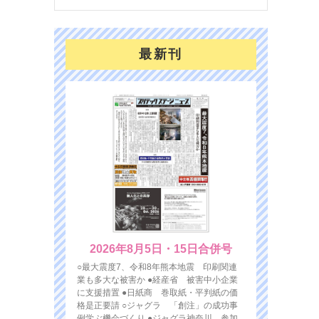
最新刊
2026年8月5日・15日合併号
○最大震度7、令和8年熊本地震 印刷関連
業も多大な被害か ●経産省 被害中小企業
に支援措置 ●日紙商 巻取紙・平判紙の価
格是正要請 ○ジャグラ 「創注」の成功事
例学ぶ機会づくり ●ジャグラ神奈川 参加