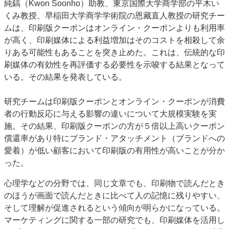
純鎬（Kwon Soonho）助教、東京国際大学商学部の平木い
特集・デジタル印刷 アイデアで勝負！ ～多様なビジネス・多彩な商材～
くみ教授、早稲田大学商学学術院の恩藏直人教授の研究チー
JAPAN PACK 2023 特集
中古印刷機・製本機特集
2022 検査・校正特集
ムは、印刷版クーポンはオンライン・クーポンよりも利用率
が高く、印刷媒体による利益増加はそのコストを相殺して余
特集・デジタル印刷 ～ 新成長軌道を描く
りある可能性もあることを突き止めた。これは、伝統的な印
案内
刷媒体の有効性を再評価する必要性を示唆する結果となって
いる。その結果を発表している。
発刊案内
JFPI印刷用語集
印刷機材年鑑
運営
研究チームは印刷版クーポンとオンライン・クーポンが消費
会社案内
購読・購入申し込み
サイトポリシー
者の行動反応に与える影響の違いについて大規模実験を実
お問い合わせ
施。その結果、印刷版クーポンの方が５倍以上高いクーポン
償還率があり特にブランド・アタッチメント（ブランドへの
愛着）が低い顧客において印刷版の有用性が高いことが分か
った。
心理学などの分野では、同じ文章でも、印刷物で読んだとき
のほうが画面で読んだときに比べて人の記憶に残りやすい、
そして理解が促進されるという傾向が明らかになっている。
マーケティングに関する一部の研究でも、印刷媒体を活用し