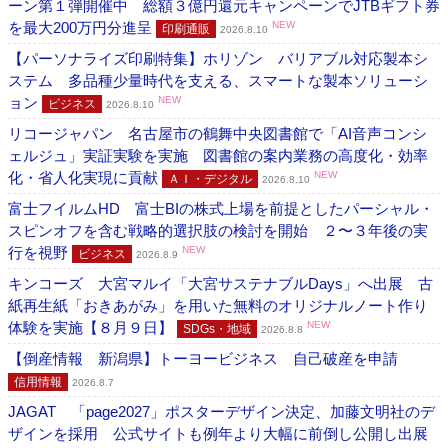
ーン第１弾開催中 総額３億円還元キャンペーンでJTBギフト券
を最大200万円分進呈
NEW
印刷通販
2026.8.10
【パーソナライズ印刷特集】ホリゾン バリアブル対応製本シ
ステム 多品種少量時代を支える、スマートな製本ソリューシ
ョン
NEW
ビジネス
2026.8.10
リコージャパン 名古屋市の鶴舞中央図書館で「AI音声コンシ
ェルジュ」実証実験を実施 図書館の案内業務の高度化・効率
化・省人化実現に貢献
NEW
ＡＩ・デジタル
2026.8.10
富士フイルムHD 富士BIの株式上場を前提としたパーシャル・
スピンオフを含む戦略的選択肢の検討を開始 ２〜３年後の実
行を視野
NEW
ビジネス
2026.8.9
キンコーズ 大宮マルイ「大宮サステナブルDays」へ出展 古
紙再生紙「おきあがみ」を用いた無料のオリジナルノート作り
体験を実施【８月９日】
NEW
SDGs・地域
2026.8.8
【倒産情報 新潟県】トーヨービジネス 自己破産を申請
信用情報
2026.8.7
JAGAT 「page2027」ポスターデザイン決定、加藤文明社のデ
ザインを採用 公式サイトも例年より大幅に前倒し公開し出展