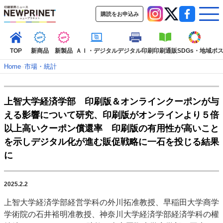
購読をお申込み
TOP
新商品
新製品
ＡＩ・デジタル
デジタル印刷
印刷通販
SDGs・地域
ポ
Home
–
市場・統計
インデックス
上智大学経済学部 印刷版＆オンラインクーポンが与
TOP
新着記事
特集記事
動画コンテンツ
える影響について研究、印刷版がオンラインより５倍
インタビュー
コレクション
以上高いクーポン償還率 印刷版の有用性が高いこと
カテゴリー一覧
を示しデジタル化が進む販促戦略に一石を投じる結果
に
新商品
新製品
ＡＩ・デジタル
デジタル印刷
印刷通販
SDGs・地域
ポストプレス
ビジネス
イベント
信用情報
業界
市場・統計
人事・移転・異動・訃報
2025.2.2
上智大学経済学部経営学科の外川拓准教授、早稲田大学商学
特集記事カテゴリー一覧
学術院の石井裕明准教授、神奈川大学経済学部経済学科の權
2022 見える化・MIS特集