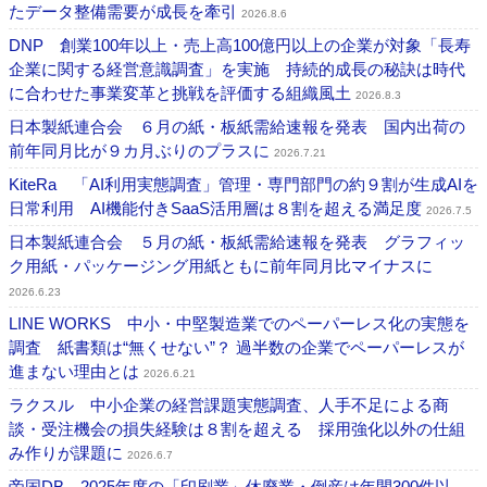
たデータ整備需要が成長を牽引
2026.8.6
DNP 創業100年以上・売上高100億円以上の企業が対象「長寿
企業に関する経営意識調査」を実施 持続的成長の秘訣は時代
に合わせた事業変革と挑戦を評価する組織風土
2026.8.3
日本製紙連合会 ６月の紙・板紙需給速報を発表 国内出荷の
前年同月比が９カ月ぶりのプラスに
2026.7.21
KiteRa 「AI利用実態調査」管理・専門部門の約９割が生成AIを
日常利用 AI機能付きSaaS活用層は８割を超える満足度
2026.7.5
日本製紙連合会 ５月の紙・板紙需給速報を発表 グラフィッ
ク用紙・パッケージング用紙ともに前年同月比マイナスに
2026.6.23
LINE WORKS 中小・中堅製造業でのペーパーレス化の実態を
調査 紙書類は“無くせない”？ 過半数の企業でペーパーレスが
進まない理由とは
2026.6.21
ラクスル 中小企業の経営課題実態調査、人手不足による商
談・受注機会の損失経験は８割を超える 採用強化以外の仕組
み作りが課題に
2026.6.7
帝国DB 2025年度の「印刷業」休廃業・倒産は年間300件以