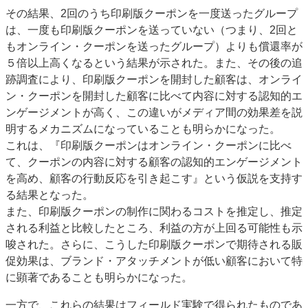
その結果、2回のうち印刷版クーポンを一度送ったグループ
は、一度も印刷版クーポンを送っていない（つまり、2回と
もオンライン・クーポンを送ったグループ）よりも償還率が
５倍以上高くなるという結果が示された。また、その後の追
跡調査により、印刷版クーポンを開封した顧客は、オンライ
ン・クーポンを開封した顧客に比べて内容に対する認知的エ
ンゲージメントが高く、この違いがメディア間の効果差を説
明するメカニズムになっていることも明らかになった。
これは、『印刷版クーポンはオンライン・クーポンに比べ
て、クーポンの内容に対する顧客の認知的エンゲージメント
を高め、顧客の行動反応を引き起こす』という仮説を支持す
る結果となった。
また、印刷版クーポンの制作に関わるコストを推定し、推定
される利益と比較したところ、利益の方が上回る可能性も示
唆された。さらに、こうした印刷版クーポンで期待される販
促効果は、ブランド・アタッチメントが低い顧客において特
に顕著であることも明らかになった。
一方で、これらの結果はフィールド実験で得られたものであ