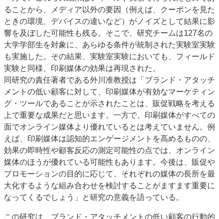
ることから、メディア以外の要因（例えば、クーポンを見た
ときの環境、デバイスの違いなど）がノイズとして結果に影
響を及ぼした可能性も残る。そこで、研究チームは127名の
大学学部生を対象に、あらゆる条件が統制された実験室実験
も実施した。その結果、実験室実験においても、フィールド
実験と同様、印刷媒体の効果は再現された。
同研究の責任著者である外川准教授は「ブランド・アタッチ
メントの低い顧客に対して、印刷媒体が有効なマーケティン
グ・ツールであることが示されたことは、販促戦略を考える
上で重要な成果だと思います。一方で、印刷媒体がすべての
面でオンライン媒体より優れているとは考えていません。例
えば、印刷媒体は認知的エンゲージメントを高めるものの、
効果の即時性や顧客反応の測定可能性の点では、オンライン
媒体のほうが優れている可能性もあります。今後は、販促や
プロモーションの目的に応じて、それぞれの媒体の長所を最
大化するような組み合わせを検討することがますます重要に
なってくるでしょう」と研究の意義を語っている。
この研究は、ブランド・アタッチメントの低い顧客の行動的