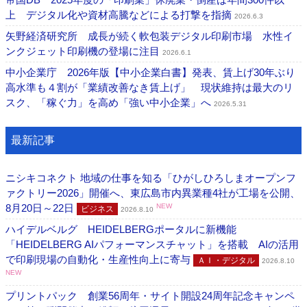
上 デジタル化や資材高騰などによる打撃を指摘
2026.6.3
矢野経済研究所 成長が続く軟包装デジタル印刷市場 水性イ
ンクジェット印刷機の登場に注目
2026.6.1
中小企業庁 2026年版【中小企業白書】発表、賃上げ30年ぶり
高水準も４割が「業績改善なき賃上げ」 現状維持は最大のリ
スク、「稼ぐ力」を高め「強い中小企業」へ
2026.5.31
最新記事
ニシキコネクト 地域の仕事を知る「ひがしひろしまオープンフ
ァクトリー2026」開催へ、東広島市内異業種4社が工場を公開、
8月20日～22日
NEW
ビジネス
2026.8.10
ハイデルベルグ HEIDELBERGポータルに新機能
「HEIDELBERG AIパフォーマンスチャット」を搭載 AIの活用
で印刷現場の自動化・生産性向上に寄与
ＡＩ・デジタル
2026.8.10
NEW
プリントパック 創業56周年・サイト開設24周年記念キャンペ