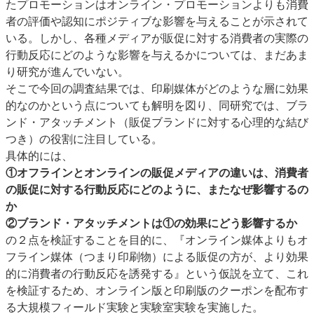
たプロモーションはオンライン・プロモーションよりも消費
者の評価や認知にポジティブな影響を与えることが示されて
いる。しかし、各種メディアが販促に対する消費者の実際の
行動反応にどのような影響を与えるかについては、まだあま
り研究が進んでいない。
そこで今回の調査結果では、印刷媒体がどのような層に効果
的なのかという点についても解明を図り、同研究では、ブラ
ンド・アタッチメント（販促ブランドに対する心理的な結び
つき）の役割に注目している。
具体的には、
①オフラインとオンラインの販促メディアの違いは、消費者
の販促に対する行動反応にどのように、またなぜ影響するの
か
②ブランド・アタッチメントは①の効果にどう影響するか
の２点を検証することを目的に、『オンライン媒体よりもオ
フライン媒体（つまり印刷物）による販促の方が、より効果
的に消費者の行動反応を誘発する』という仮説を立て、これ
を検証するため、オンライン版と印刷版のクーポンを配布す
る大規模フィールド実験と実験室実験を実施した。