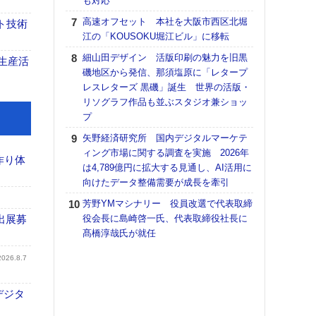
も対応
【K
高速オフセット 本社を大阪市西区北堀
ト技術
道の
江の「KOUSOKU堀江ビル」に移転
える
細山田デザイン 活版印刷の魅力を旧黒
の印刷
生産活
磯地区から発信、那須塩原に「レタープ
CE
レスレターズ 黒磯」誕生 世界の活版・
【ペ
リソグラフ作品も並ぶスタジオ兼ショッ
ト】
プ
アで
矢野経済研究所 国内デジタルマーケテ
KO
ィング市場に関する調査を実施 2026年
作り体
体製
は4,789億円に拡大する見通し、AI活用に
向けたデータ整備需要が成長を牽引
富士
地・
芳野YMマシナリー 役員改選で代表取締
付表
出展募
役会長に島崎啓一氏、代表取締役社長に
髙橋淳哉氏が就任
【パ
士フ
2026.8.7
パン
書を
ツー
デジタ
トも