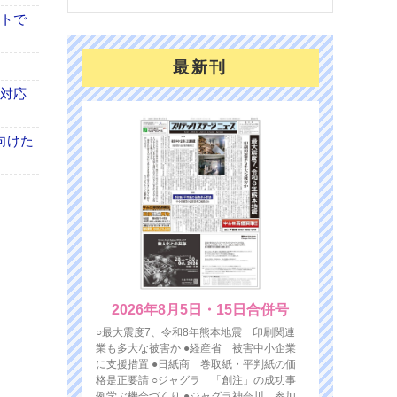
イトで
最新刊
も対応
向けた
2026年8月5日・15日合併号
○最大震度7、令和8年熊本地震 印刷関連
業も多大な被害か ●経産省 被害中小企業
に支援措置 ●日紙商 巻取紙・平判紙の価
格是正要請 ○ジャグラ 「創注」の成功事
例学ぶ機会づくり ●ジャグラ神奈川 参加