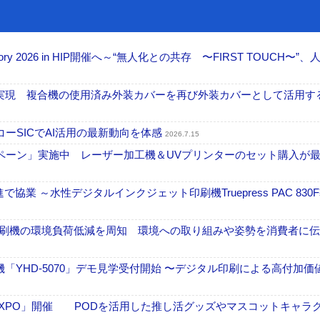
ctory 2026 in HIP開催へ～“無人化との共存 〜FIRST TOUCH〜”
」実現 複合機の使用済み外装カバーを再び外装カバーとして活用す
ーSICでAI活用の最新動向を体感
2026.7.15
ーン」実施中 レーザー加工機＆UVプリンターのセット購入が最大
業 ～水性デジタルインクジェット印刷機Truepress PAC 830
ル印刷機の環境負荷低減を周知 環境への取り組みや姿勢を消費者に
せ機「YHD-5070」デモ見学受付開始 〜デジタル印刷による高付加価
エポ 貼りものEXPO」開催 PODを活用した推し活グッズやマスコットキャラ