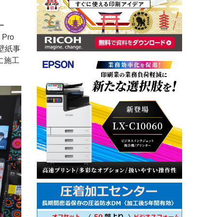
ー
Pro
 壁紙事
に施工