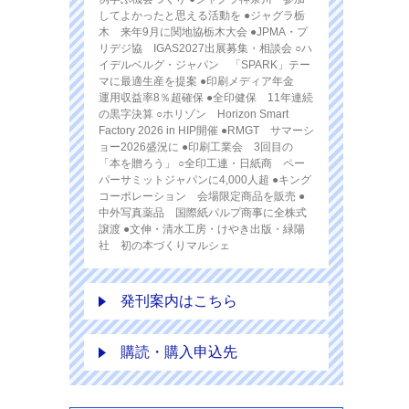
してよかったと思える活動を ●ジャグラ栃
木 来年9月に関地協栃木大会 ●JPMA・プ
リデジ協 IGAS2027出展募集・相談会 ○ハ
イデルベルグ・ジャパン 「SPARK」テー
マに最適生産を提案 ●印刷メディア年金
運用収益率8％超確保 ●全印健保 11年連続
の黒字決算 ○ホリゾン Horizon Smart
Factory 2026 in HIP開催 ●RMGT サマーシ
ョー2026盛況に ●印刷工業会 3回目の
「本を贈ろう」 ○全印工連・日紙商 ペー
パーサミットジャパンに4,000人超 ●キング
コーポレーション 会場限定商品を販売 ●
中外写真薬品 国際紙パルプ商事に全株式
譲渡 ●文伸・清水工房・けやき出版・緑陽
社 初の本づくりマルシェ
発刊案内はこちら
購読・購入申込先