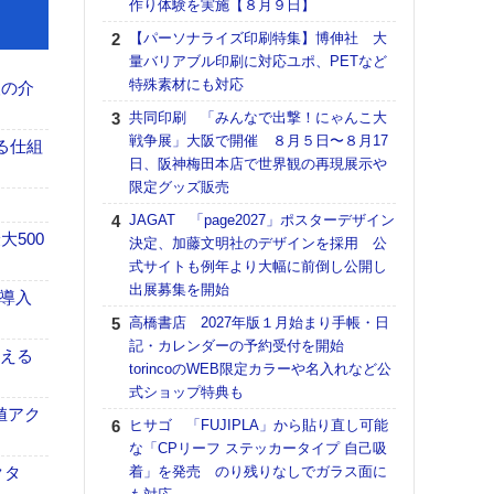
作り体験を実施【８月９日】
る
【パーソナライズ印刷特集】博伸社 大
DNP
量バリアブル印刷に対応ユポ、PETなど
上の
特殊素材にも対応
意識
、人の介
時代
共同印刷 「みんなで出撃！にゃんこ大
る組
戦争展」大阪で開催 ８月５日〜８月17
る仕組
日、阪神梅田本店で世界観の再現展示や
【パ
限定グッズ販売
量バ
特殊
JAGAT 「page2027」ポスターデザイン
500
決定、加藤文明社のデザインを採用 公
ホリゾ
式サイトも例年より大幅に前倒し公開し
で“Hor
出展募集を開始
催へ～
F導入
TO
高橋書店 2027年版１月始まり手帳・日
スマ
記・カレンダーの予約受付を開始
伝える
torincoのWEB限定カラーや名入れなど公
理想
式ショップ特典も
刷向
値アク
ン 『
ヒサゴ 「FUJIPLA」から貼り直し可能
を７
な「CPリーフ ステッカータイプ 自己吸
面の
クタ
着」を発売 のり残りなしでガラス面に
対応