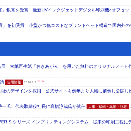
oB広告賞」銀賞を受賞 最新UVインクジェットデジタル印刷機×オフセッ
O賞」を初受賞 小型かつ低コストなプリントヘッド構造で国内外の
へ出展 古紙再生紙「おきあがみ」を用いた無料のオリジナルノート
申請
NEW
信用情報
2026.8.7
加藤文明社のデザインを採用 公式サイトも例年より大幅に前倒し公開し
啓一氏、代表取締役社長に髙橋淳哉氏が就任
人事・移転・異動・訃報
PER S-シリーズ インプリンティングシステム 従来の印刷工程に