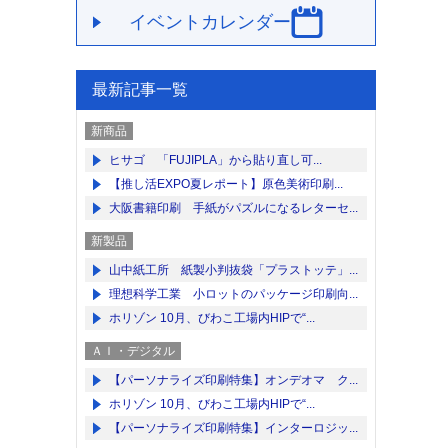
イベントカレンダー
最新記事一覧
新商品
ヒサゴ 「FUJIPLA」から貼り直し可...
【推し活EXPO夏レポート】原色美術印刷...
大阪書籍印刷 手紙がパズルになるレターセ...
新製品
山中紙工所 紙製小判抜袋「プラストッテ」...
理想科学工業 小ロットのパッケージ印刷向...
ホリゾン 10月、びわこ工場内HIPで“...
ＡＩ・デジタル
【パーソナライズ印刷特集】オンデオマ ク...
ホリゾン 10月、びわこ工場内HIPで“...
【パーソナライズ印刷特集】インターロジッ...