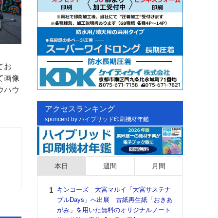
てお
て画像
ウハウ
アクセスランキング
sponcerd by ハイブリッド印刷機材年鑑
本日
週間
月間
キンコーズ 大宮マルイ「大宮サステナ
日印
ブルDays」へ出展 古紙再生紙「おきあ
た個
がみ」を用いた無料のオリジナルノート
彰」