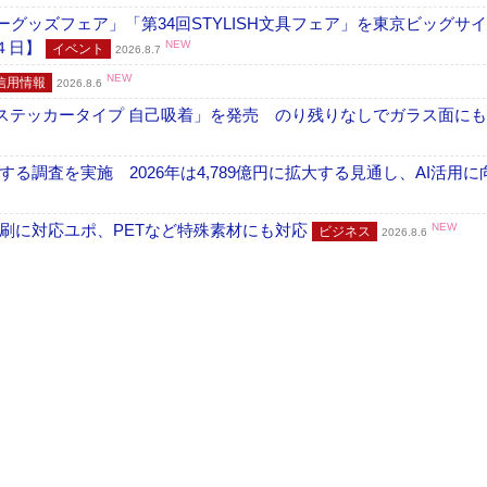
グッズフェア」「第34回STYLISH文具フェア」を東京ビッグサ
４日】
NEW
イベント
2026.8.7
NEW
信用情報
2026.8.6
フ ステッカータイプ 自己吸着」を発売 のり残りなしでガラス面に
調査を実施 2026年は4,789億円に拡大する見通し、AI活用に
刷に対応ユポ、PETなど特殊素材にも対応
NEW
ビジネス
2026.8.6