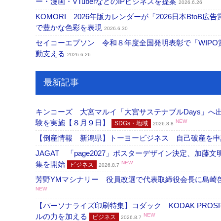
ー・漫画・VTuberなどのIPビジネスを提案
2026.6.26
KOMORI 2026年版カレンダーが「2026日本Bt
で豊かな色彩を表現
2026.6.30
セイコーエプソン 令和８年度全国発明表彰で「WIP
動支える
2026.6.26
最新記事
キンコーズ 大宮マルイ「大宮サステナブルDays」
験を実施【８月９日】
NEW
SDGs・地域
2026.8.8
【倒産情報 新潟県】トーヨービジネス 自己破産を
JAGAT 「page2027」ポスターデザイン決定、
集を開始
NEW
ビジネス
2026.8.7
芳野YMマシナリー 役員改選で代表取締役会長に島崎
NEW
【パーソナライズ印刷特集】コダック KODAK PROS
ルの力を加える
NEW
ビジネス
2026.8.7