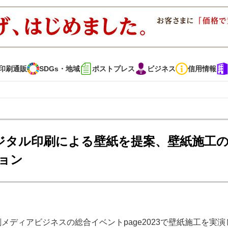
印刷通販
SDGs・地域
ポストプレス
ビジネス
信用情報
インタビュー
コレクション
 デジタル印刷による壁紙を提案、壁紙施工
ョン
通販
SDGs・地域
ポストプレス
ビジネス
イベント
信用情報
・多彩な商材～
JAPAN PACK 2023 特集
中古印刷機・製本機特集
メディアビジネスの総合イベントpage2023で壁紙施工を実演