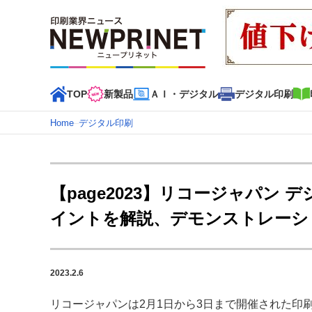
TOP
新製品
ＡＩ・デジタル
デジタル印刷
Home
–
デジタル印刷
インデックス
TOP
新着記事
特集記事
動画コンテンツ
【page2023】リコージャパン
カテゴリー一覧
イントを解説、デモンストレーシ
新商品
新製品
ＡＩ・デジタル
デジタル印刷
印刷
特集記事カテゴリー一覧
2023.2.6
特集・デジタル印刷 アイデアで勝負！ ～多様なビジネス
特集・デジタル印刷 ～ 新成長軌道を描く
リコージャパンは2月1日から3日まで開催された印刷