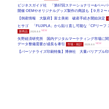
ビジネスガイド社 「第67回ステーショナリー&ペーパー
開催 OEMやオリジナルグッズ製作の商談も【９月２〜
【倒産情報 大阪府】富士美術 破産手続き開始決定
ヒサゴ 「FUJIPLA」から貼り直し可能な「CPリー
NEW
新商品
2026.8.6
矢野経済研究所 国内デジタルマーケティング市場に関する
データ整備需要が成長を牽引
NEW
市場・統計
2026.8.6
【パーソナライズ印刷特集】博伸社 大量バリアブル印