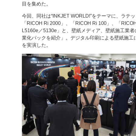
目を集めた。
案内
今回、同社は“INKJET WORLD!”をテーマに、ラテ
「RICOH Ri 2000」、「RICOH Ri 100」、「R
発刊案内
JFPI印刷用語集
印刷機材年鑑
L5160e／5130e」と、壁紙メディア、壁紙施工業
業化パックを紹介」。デジタル印刷による壁紙施工
運営
を実演した。
会社案内
購読・購入申し込み
サイトポリシ