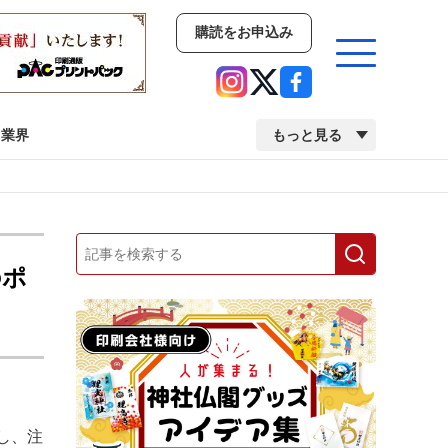
購読をお申込み
業界
もっと見る
新商品
イベント
市場・統計
人事・移転・異動・訃報
のポ
業界
市場・統計
人事・移転・異動・訃報
2022 見える化・MIS特集
2022 検査・校正特集
し、注