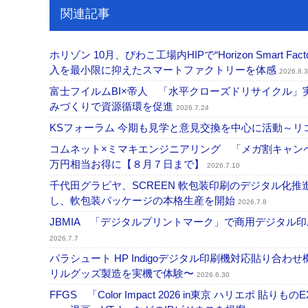
関連記事
ホリゾン 10月、びわこ工場内HIPで“Horizon Smart Fa
入を最小限に抑えたスマートファクトリーを体感
2026.8.3
富士フイルムBI×帝人 「水平クローズドリサイクル
みづくりで資源循環を促進
2026.7.24
KSフォーラム 今期も見学と意見交換を中心に活動～リコ
コムネット×ミマキエンジニアリング 「メガ割キャンペ
万円相当お得に【８月７日まで】
2026.7.10
千代田グラビヤ、SCREEN 軟包装印刷のデジタル化推進で協
し、軟包装パッケージの本格生産を開始
2026.7.8
JBMIA 「デジタルプリントマーク」で商用デジタ
2026.7.7
パラシュート HP Indigoデジタル印刷機対応貼り合わ
リルグッズ製造を実機で体験〜
2026.6.30
FFGS 「Color Impact 2026 in東京 ハリ