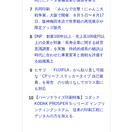
向けたデータ整備需要が成長を牽引
【K
共同印刷 「みんなで出撃！にゃんこ大
道の
戦争展」大阪で開催 ８月５日〜８月17
える
日、阪神梅田本店で世界観の再現展示や
の印刷
限定グッズ販売
CE
DNP 創業100年以上・売上高100億円以
【ペ
上の企業が対象「長寿企業に関する経営
ト】
意識調査」を実施 持続的成長の秘訣は
アで
時代に合わせた事業変革と挑戦を評価す
る組織風土
KO
体製
ヒサゴ 「FUJIPLA」から貼り直し可能
な「CPリーフ ステッカータイプ 自己吸
【パ
着」を発売 のり残りなしでガラス面に
士フ
も対応
パン
書を
【パーソナライズ印刷特集】コダック
ツー
KODAK PROSPER S-シリーズ インプリ
トも
ンティングシステム 従来の印刷工程に
デジタルの力を加える
富士
地・
付表