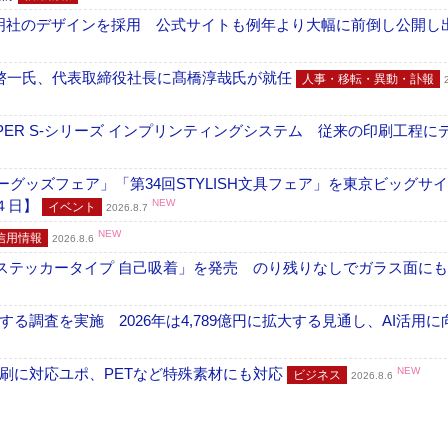
加藤文明社のデザインを採用 公式サイトも例年より大幅に前倒し公開し
啓一氏、代表取締役社長に髙橋淳哉氏が就任
人事・移転・異動・訃報
PER S-シリーズ インプリンティングシステム 従来の印刷工程に
グッズフェア」「第34回STYLISH文具フェア」を東京ビッグサ
４日】
NEW
イベント
2026.8.7
NEW
信用情報
2026.8.6
フ ステッカータイプ 自己吸着」を発売 のり残りなしでガラス面に
調査を実施 2026年は4,789億円に拡大する見通し、AI活用に
刷に対応ユポ、PETなど特殊素材にも対応
NEW
ビジネス
2026.8.6