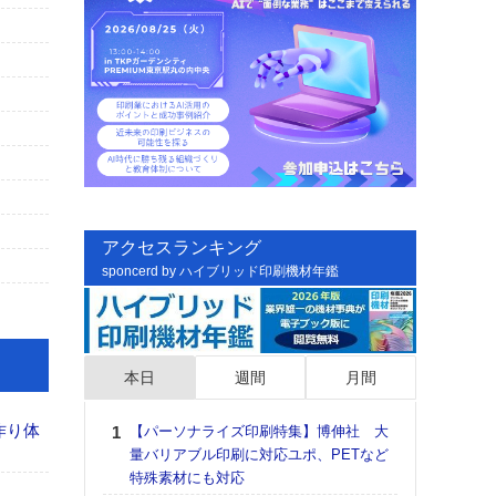
アクセスランキング
sponcerd by ハイブリッド印刷機材年鑑
本日
週間
月間
作り体
【パーソナライズ印刷特集】博伸社 大
日印
量バリアブル印刷に対応ユポ、PETなど
た個
特殊素材にも対応
彰」