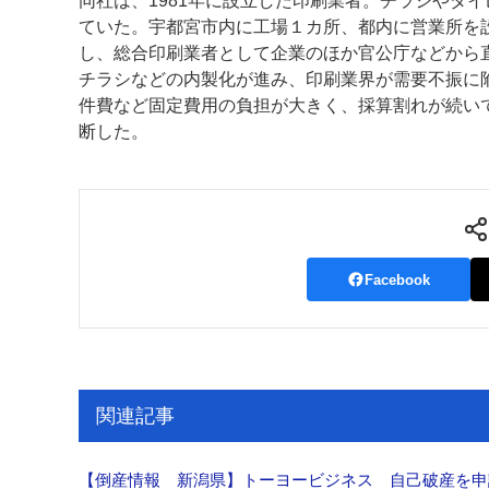
同社は、1981年に設立した印刷業者。チラシやダ
ていた。宇都宮市内に工場１カ所、都内に営業所を
案内
し、総合印刷業者として企業のほか官公庁などから
チラシなどの内製化が進み、印刷業界が需要不振に
発刊案内
JFPI印刷用語集
印刷機材年鑑
件費など固定費用の負担が大きく、採算割れが続い
断した。
運営
会社案内
購読・購入申し込み
サイトポリシ
Facebook
関連記事
【倒産情報 新潟県】トーヨービジネス 自己破産を