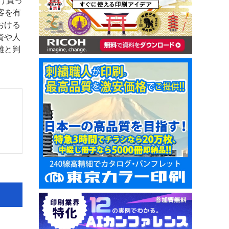
け負っ
客を有
おける
資や人
難と判