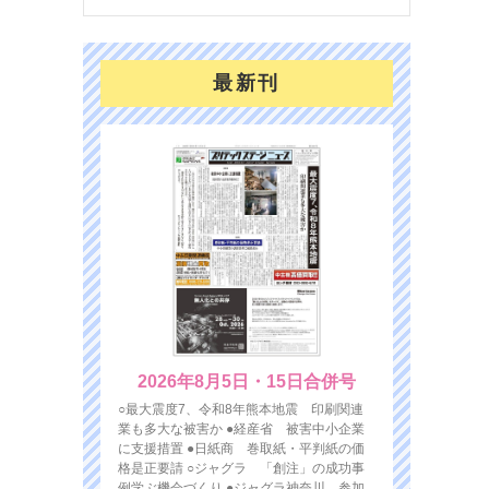
最新刊
2026年8月5日・15日合併号
○最大震度7、令和8年熊本地震 印刷関連
業も多大な被害か ●経産省 被害中小企業
に支援措置 ●日紙商 巻取紙・平判紙の価
格是正要請 ○ジャグラ 「創注」の成功事
例学ぶ機会づくり ●ジャグラ神奈川 参加