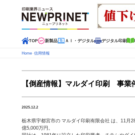
TOP
新製品
ＡＩ・デジタル
デジタル印刷
Home
–
信用情報
インデックス
TOP
新着記事
特集記事
動画コンテンツ
【倒産情報】マルダイ印刷 事業
カテゴリー一覧
新商品
新製品
ＡＩ・デジタル
デジタル印刷
印刷
2025.12.2
特集記事カテゴリー一覧
栃木県宇都宮市の マルダイ印刷有限会社 は、11
2022 見える化・MIS特集
特集・デジタル印刷 アイデア
億5,000万円。
特集・デジタル印刷 ～ 新成長軌道を描く