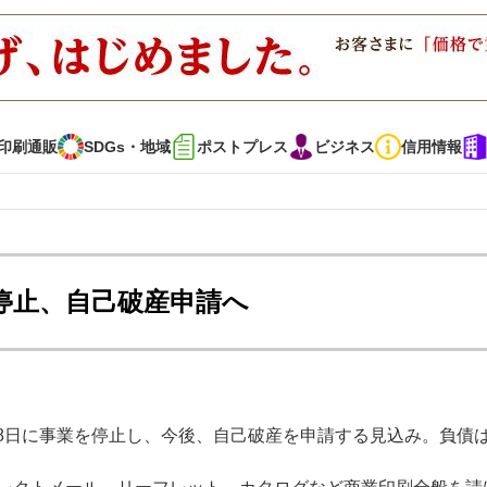
印刷通販
SDGs・地域
ポストプレス
ビジネス
信用情報
インタビュー
コレクション
停止、自己破産申請へ
通販
SDGs・地域
ポストプレス
ビジネス
イベント
信用情報
月28日に事業を停止し、今後、自己破産を申請する見込み。負債
で勝負！ ～多様なビジネス・多彩な商材～
JAPAN PACK 2023 特集