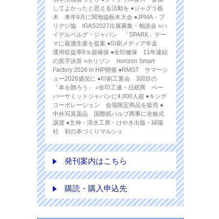
してよかったと思える活動を ●ジャグラ栃
木 来年9月に関地協栃木大会 ●JPMA・プ
リデジ協 IGAS2027出展募集・相談会 ○ハ
イデルベルグ・ジャパン 「SPARK」テー
マに最適生産を提案 ●印刷メディア年金
運用収益率8％超確保 ●全印健保 11年連続
の黒字決算 ○ホリゾン Horizon Smart
Factory 2026 in HIP開催 ●RMGT サマーシ
ョー2026盛況に ●印刷工業会 3回目の
「本を贈ろう」 ○全印工連・日紙商 ペー
パーサミットジャパンに4,000人超 ●キング
コーポレーション 会場限定商品を販売 ●
中外写真薬品 国際紙パルプ商事に全株式
譲渡 ●文伸・清水工房・けやき出版・緑陽
社 初の本づくりマルシェ
発刊案内はこちら
購読・購入申込先