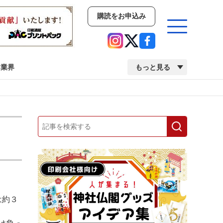
購読をお申込み
業界
もっと見る
新商品
イベント
市場・統計
人事・移転・異動・訃報
業界
市場・統計
人事・移転・異動・訃報
は約３
中古印刷機・製本機特集
2022 検査・校正特集