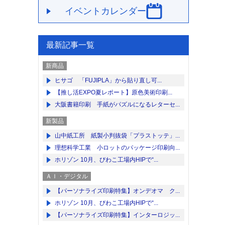
イベントカレンダー
最新記事一覧
新商品
ヒサゴ 「FUJIPLA」から貼り直し可...
【推し活EXPO夏レポート】原色美術印刷...
大阪書籍印刷 手紙がパズルになるレターセ...
新製品
山中紙工所 紙製小判抜袋「プラストッテ」...
理想科学工業 小ロットのパッケージ印刷向...
ホリゾン 10月、びわこ工場内HIPで“...
ＡＩ・デジタル
【パーソナライズ印刷特集】オンデオマ ク...
ホリゾン 10月、びわこ工場内HIPで“...
【パーソナライズ印刷特集】インターロジッ...