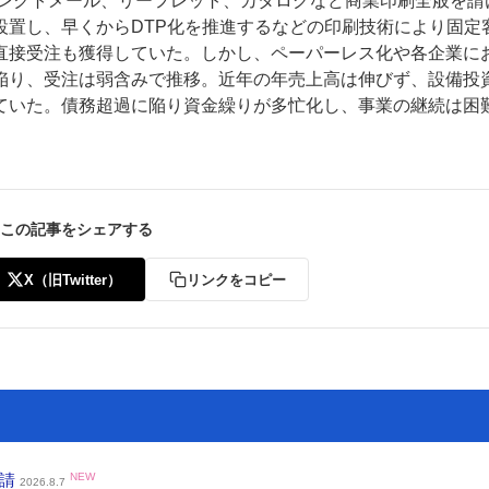
イレクトメール、リーフレット、カタログなど商業印刷全般を請
設置し、早くからDTP化を推進するなどの印刷技術により固定
直接受注も獲得していた。しかし、ペーパーレス化や各企業に
陥り、受注は弱含みで推移。近年の年売上高は伸びず、設備投
ていた。債務超過に陥り資金繰りが多忙化し、事業の継続は困
ー
お問い合わせ
この記事をシェアする
X（旧Twitter）
リンクをコピー
申請
NEW
2026.8.7