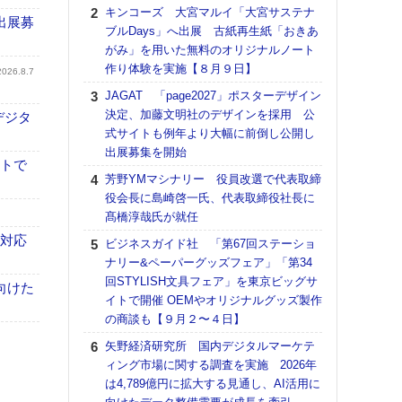
る
キンコーズ 大宮マルイ「大宮サステナ
出展募
ブルDays」へ出展 古紙再生紙「おきあ
DNP
がみ」を用いた無料のオリジナルノート
上の
作り体験を実施【８月９日】
意識
2026.8.7
時代
JAGAT 「page2027」ポスターデザイン
る組
決定、加藤文明社のデザインを採用 公
デジタ
式サイトも例年より大幅に前倒し公開し
【パ
出展募集を開始
量バ
イトで
特殊
芳野YMマシナリー 役員改選で代表取締
役会長に島崎啓一氏、代表取締役社長に
ホリゾ
髙橋淳哉氏が就任
で“Hor
催へ～
も対応
ビジネスガイド社 「第67回ステーショ
TO
ナリー&ペーパーグッズフェア」「第34
スマ
回STYLISH文具フェア」を東京ビッグサ
向けた
イトで開催 OEMやオリジナルグッズ製作
理想
の商談も【９月２〜４日】
刷向
ン 『
矢野経済研究所 国内デジタルマーケテ
を７
ィング市場に関する調査を実施 2026年
面の
は4,789億円に拡大する見通し、AI活用に
対応