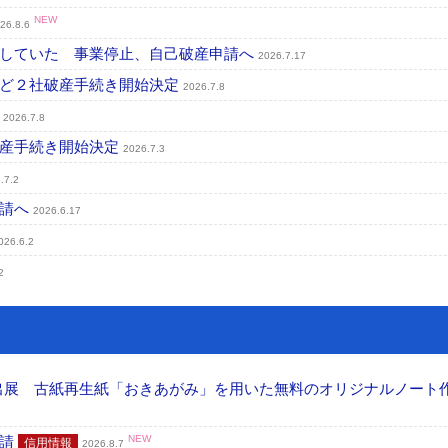
NEW
26.8.6
行していた 事業停止、自己破産申請へ
2026.7.17
など２社破産手続き開始決定
2026.7.8
定
2026.7.8
破産手続き開始決定
2026.7.3
.7.2
申請へ
2026.6.17
026.6.2
2
へ出展 古紙再生紙「おきあがみ」を用いた無料のオリジナルノート
申請
NEW
信用情報
2026.8.7