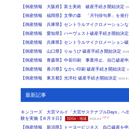
【倒産情報 大阪府】富士美術 破産手続き開始決定
20
【倒産情報 福岡県】文學の森 「月刊俳句界」を発
【倒産情報 兵庫県】セントラルマイクロメーション
【倒産情報 愛知県】ハーヴェスト破産手続き開始決
【倒産情報 兵庫県】セントラルマイクロメーション
【倒産情報 山口県】りゅうび 破産手続き開始決定
2026
【倒産情報 青森県】中長印刷 事業停止、自己破産
【倒産情報 香川県】なかい印刷 破産手続き開始決定
2
【倒産情報 東京都】光洋社 破産手続き開始決定
2026.6.
最新記事
キンコーズ 大宮マルイ「大宮サステナブルDays」
験を実施【８月９日】
NEW
SDGs・地域
2026.8.8
【倒産情報 新潟県】トーヨービジネス 自己破産を