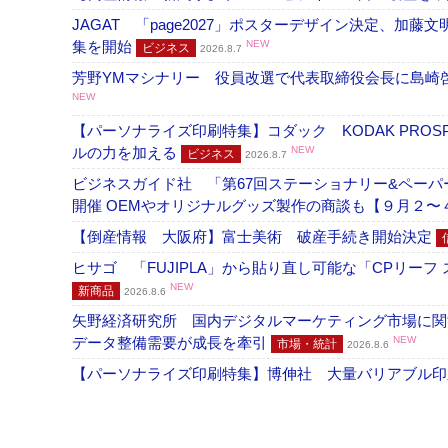
JAGAT 「page2027」ポスターデザイン決定、
集を開始
NEW
ビジネス
2026.8.7
芳野YMマシナリー 役員改選で代表取締役会長に島崎
NEW
【パーソナライズ印刷特集】コダック KODAK PROS
ルの力を加える
NEW
ビジネス
2026.8.7
ビジネスガイド社 「第67回ステーショナリー&ペーパー
開催 OEMやオリジナルグッズ製作の商談も【９月２〜
【倒産情報 大阪府】富士美術 破産手続き開始決定
ヒサゴ 「FUJIPLA」から貼り直し可能な「CPリー
NEW
新商品
2026.8.6
矢野経済研究所 国内デジタルマーケティング市場に関する
データ整備需要が成長を牽引
NEW
市場・統計
2026.8.6
【パーソナライズ印刷特集】博伸社 大量バリアブル印