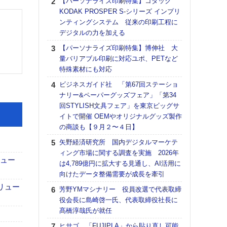
【パーソナライズ印刷特集】コダック
DNP
KODAK PROSPER S-シリーズ インプリ
上の
ンティングシステム 従来の印刷工程に
意識
デジタルの力を加える
時代
る組
【パーソナライズ印刷特集】博伸社 大
量バリアブル印刷に対応ユポ、PETなど
【パ
特殊素材にも対応
量バ
特殊
ビジネスガイド社 「第67回ステーショ
ナリー&ペーパーグッズフェア」「第34
ホリゾ
回STYLISH文具フェア」を東京ビッグサ
で“Hor
イトで開催 OEMやオリジナルグッズ製作
催へ～
の商談も【９月２〜４日】
TO
スマ
矢野経済研究所 国内デジタルマーケテ
ィング市場に関する調査を実施 2026年
理想
リュー
は4,789億円に拡大する見通し、AI活用に
刷向
向けたデータ整備需要が成長を牽引
ン 『
を７
リュー
芳野YMマシナリー 役員改選で代表取締
面の
役会長に島崎啓一氏、代表取締役社長に
対応
髙橋淳哉氏が就任
【K
ヒサゴ 「FUJIPLA」から貼り直し可能