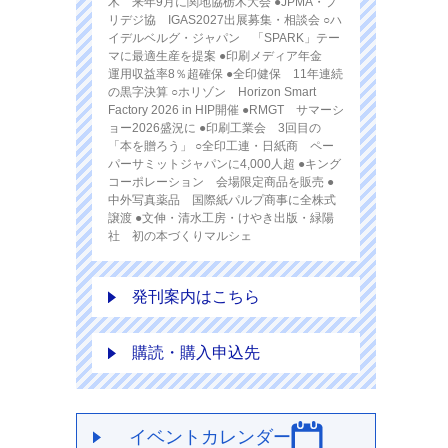
木 来年9月に関地協栃木大会 ●JPMA・プ
リデジ協 IGAS2027出展募集・相談会 ○ハ
イデルベルグ・ジャパン 「SPARK」テー
マに最適生産を提案 ●印刷メディア年金
運用収益率8％超確保 ●全印健保 11年連続
の黒字決算 ○ホリゾン Horizon Smart
Factory 2026 in HIP開催 ●RMGT サマーシ
ョー2026盛況に ●印刷工業会 3回目の
「本を贈ろう」 ○全印工連・日紙商 ペー
パーサミットジャパンに4,000人超 ●キング
コーポレーション 会場限定商品を販売 ●
中外写真薬品 国際紙パルプ商事に全株式
譲渡 ●文伸・清水工房・けやき出版・緑陽
社 初の本づくりマルシェ
発刊案内はこちら
購読・購入申込先
イベントカレンダー