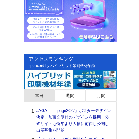
アクセスランキング
sponcerd by ハイブリッド印刷機材年鑑
本日
週間
月間
JAGAT 「page2027」ポスターデザイン
日印
決定、加藤文明社のデザインを採用 公
た個
式サイトも例年より大幅に前倒し公開し
彰」
出展募集を開始
る