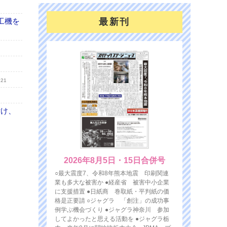
工機を
最新刊
.21
付け、
2026年8月5日・15日合併号
○最大震度7、令和8年熊本地震 印刷関連
業も多大な被害か ●経産省 被害中小企業
に支援措置 ●日紙商 巻取紙・平判紙の価
格是正要請 ○ジャグラ 「創注」の成功事
例学ぶ機会づくり ●ジャグラ神奈川 参加
してよかったと思える活動を ●ジャグラ栃