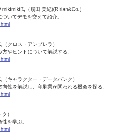
miki氏（扇田 美紀)(Ririan&Co.）
についてデモを交えて紹介。
.html
篤氏（クロス・アンブレラ）
み方やヒントについて解説する。
.html
男氏（キャラクター・データバンク）
方向性を解説し、印刷業が関われる機会を探る。
.html
ャク）
能性を学ぶ。
.html