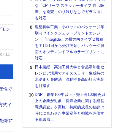
道の
な「CPリーフ ステッカータイプ 自己吸
える
着」を発売 のり残りなしでガラス面に
の印刷
も対応
CE
理想科学工業 小ロットのパッケージ印
デモン
【ペ
刷向けインクジェットプリントエンジ
ト】
ン 『Integlide』の横方向タイプ２機種
アで
を７月31日から受注開始、パッケージ側
面のオンデマンドフルカラープリントに
KO
024.2.14
対応
体製
日本製紙 高知工科大学と食品添加物セ
【パ
レンピア活用でアイススラリー生成時の
士フ
氷詰まりを解消 流動性を高め社会実装
パン
を目指す
書を
産性で
ツー
DNP 創業100年以上・売上高100億円以
トも
上の企業が対象「長寿企業に関する経営
方式イ
意識調査」を実施 持続的成長の秘訣は
富士
時代に合わせた事業変革と挑戦を評価す
地・
る組織風土
付表
の短縮に