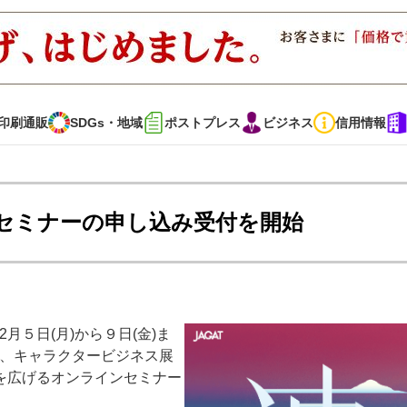
印刷通販
SDGs・地域
ポストプレス
ビジネス
信用情報
インタビュー
コレクション
ラインセミナーの申し込み受付を開始
通販
SDGs・地域
ポストプレス
ビジネス
イベント
信用情報
月５日(月)から９日(金)ま
活用、キャラクタービジネス展
・多彩な商材～
JAPAN PACK 2023 特集
中古印刷機・製本機特集
を広げるオンラインセミナー