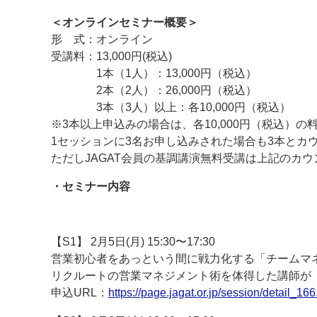
＜オンラインセミナー概要＞
案内
形 式：オンライン
発刊案内
JFPI印刷用語集
印刷機材年鑑
受講料：13,000円(税込)
1本（1人）：13,000円（税込）
運営
2本（2人）：26,000円（税込）
3本（3人）以上：各10,000円（税込）
会社案内
購読・購入申し込み
サイトポリシ
※3本以上申込みの場合は、各10,000円（税込）の
1セッションに3名お申し込みされた場合も3本とカ
ただしJAGAT会員の基調講演無料受講は上記のカウ
・セミナー内容
【S1】 2月5日(月) 15:30〜17:30
営業初心者をあっという間に戦力化する「チームマネジ
リクルートの営業マネジメント術を体得した講師が
申込URL：
https://page.jagat.or.jp/session/detail_166