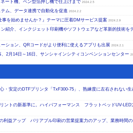
動ラミネート機、ペン型箔押し機で仕上げまで
2024.2.5
システム、データ連携で自動化を促進
2024.2.2
Mのお仕事を始めませんか？』テーマに圧着DMサービス提案
2024.2.9
ーション紹介、インクジェット印刷機やソフトウェアなど革新的技術を
リューション、QRコードがより便利に使えるアプリも出展
2024.2.1
テーマに開幕、2月14日～16日、サンシャインシティコンベンションセンター
2
安定のDTFプリンタ「TxF300-75」、熟練度に左右されない生
ントの新基準に。ハイパフォーマンス フラットベッドUV-LED
事業の利益アップ バリアブル印刷の営業提案力のアップ、業務時間