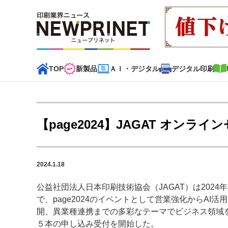
TOP
新製品
ＡＩ・デジタル
デジタル印刷
インデックス
TOP
新着記事
特集記事
動画コンテンツ
【page2024】JAGAT オン
カテゴリー一覧
新商品
新製品
ＡＩ・デジタル
デジタル印刷
印刷
2024.1.18
特集記事カテゴリー一覧
公益社団法人日本印刷技術協会（JAGAT）は2024年2
で、page2024のイベントとして営業強化からAI
特集・デジタル印刷 アイデアで勝負！ ～多様なビジネス
開、異業種連携までの多彩なテーマでビジネス領域
特集・デジタル印刷 ～ 新成長軌道を描く
５本の申し込み受付を開始した。