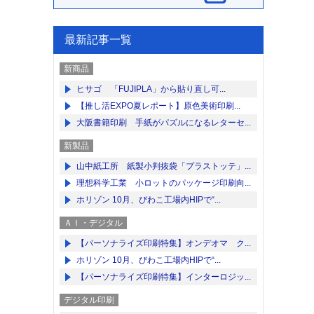
最新記事一覧
新商品
ヒサゴ 「FUJIPLA」から貼り直し可...
【推し活EXPO夏レポート】原色美術印刷...
大阪書籍印刷 手紙がパズルになるレターセ...
新製品
山中紙工所 紙製小判抜袋「プラストッテ」...
理想科学工業 小ロットのパッケージ印刷向...
ホリゾン 10月、びわこ工場内HIPで“...
ＡＩ・デジタル
【パーソナライズ印刷特集】オンデオマ ク...
ホリゾン 10月、びわこ工場内HIPで“...
【パーソナライズ印刷特集】インターロジッ...
デジタル印刷