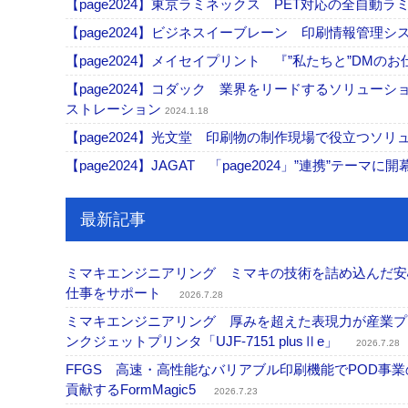
【page2024】東京ラミネックス PET対応の全自
【page2024】ビジネスイーブレーン 印刷情報管理
【page2024】メイセイプリント 『”私たちと”D
【page2024】コダック 業界をリードするソリュ
ストレーション
2024.1.18
【page2024】光文堂 印刷物の制作現場で役立つソ
【page2024】JAGAT 「page2024」”連携”
最新記事
ミマキエンジニアリング ミマキの技術を詰め込んだ安心・
仕事をサポート
2026.7.28
ミマキエンジニアリング 厚みを超えた表現力が産業プリ
ンクジェットプリンタ「UJF-7151 plusⅡe」
2026.7.28
FFGS 高速・高性能なバリアブル印刷機能でPOD
貢献するFormMagic5
2026.7.23