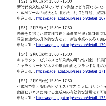
【S2】 2月6日(火) 13:00〜15:00
新時代突入!生成AIでデザイン業務はどう変わるのか / miki
生成AIツールの現状と活用方法、利点と課題、展望
申込URL：
https://page.jagat.or.jp/session/detail_167
【S3】 2月7日(水) 15:30〜17:30
未来を見据えた異業種共創と新事業開発 / 亀卦川 
異業種連携の具体的な方法と、新規事業への取り組
申込URL：
https://page.jagat.or.jp/session/detail_170
【S4】 2月8日(木) 13:00〜15:00
キャラクタービジネスと印刷業の可能性 / 陸川 和
キャラクタービジネスの最新動向とブランド活用の
申込URL：
https://page.jagat.or.jp/session/detail_171
【S5】 2月9日(金) 15:30〜17:30
生成AIで変わる動画ビジネス / 竹内 竜太氏（サンキ
動画ビジネスにおける生成AIの有効的な活用法と可
申込URL：
https://page.jagat.or.jp/session/detail_175