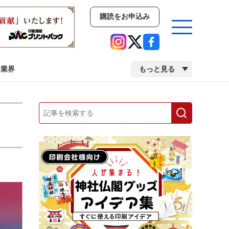
購読をお申込み
業界
もっと見る
新商品
イベント
市場・統計
人事・移転・異動・訃報
業界
市場・統計
人事・移転・異動・訃報
2022 見える化・MIS特集
2022 検査・校正特集