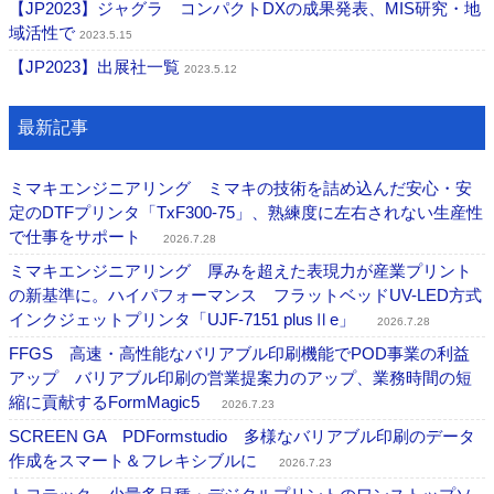
【JP2023】ジャグラ コンパクトDXの成果発表、MIS研究・地
域活性で
2023.5.15
【JP2023】出展社一覧
2023.5.12
最新記事
ミマキエンジニアリング ミマキの技術を詰め込んだ安心・安
定のDTFプリンタ「TxF300-75」、熟練度に左右されない生産性
で仕事をサポート
2026.7.28
ミマキエンジニアリング 厚みを超えた表現力が産業プリント
の新基準に。ハイパフォーマンス フラットベッドUV-LED方式
インクジェットプリンタ「UJF-7151 plusⅡe」
2026.7.28
FFGS 高速・高性能なバリアブル印刷機能でPOD事業の利益
アップ バリアブル印刷の営業提案力のアップ、業務時間の短
縮に貢献するFormMagic5
2026.7.23
SCREEN GA PDFormstudio 多様なバリアブル印刷のデータ
作成をスマート＆フレキシブルに
2026.7.23