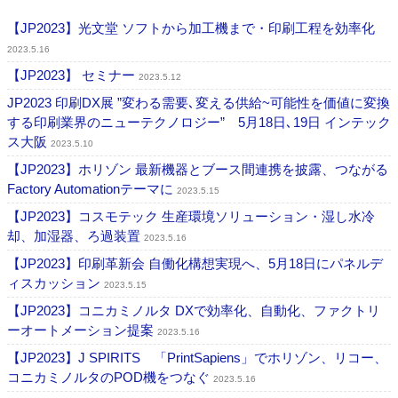
【JP2023】光文堂 ソフトから加工機まで・印刷工程を効率化
2023.5.16
【JP2023】 セミナー
2023.5.12
JP2023 印刷DX展 ”変わる需要､変える供給~可能性を価値に変換
する印刷業界のニューテクノロジー” 5月18日､19日 インテック
ス大阪
2023.5.10
【JP2023】ホリゾン 最新機器とブース間連携を披露、つながる
Factory Automationテーマに
2023.5.15
【JP2023】コスモテック 生産環境ソリューション・湿し水冷
却、加湿器、ろ過装置
2023.5.16
【JP2023】印刷革新会 自働化構想実現へ、5月18日にパネルデ
ィスカッション
2023.5.15
【JP2023】コニカミノルタ DXで効率化、自動化、ファクトリ
ーオートメーション提案
2023.5.16
【JP2023】J SPIRITS 「PrintSapiens」でホリゾン、リコー、
コニカミノルタのPOD機をつなぐ
2023.5.16