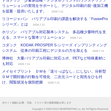
トヨテック 少量多品種・デジタルプリントのワンストップソ
リューションの実現をサポートし、デジタル印刷の前･後加工機
を提案・提供いたします。
2026.7.21
リコージャパン バリアブル印刷の課題を解決する「FusionPro
シリーズ」とは
2026.7.21
ホリゾン バリアブル対応製本システム 多品種少量時代を支
える、スマートな製本ソリューション
2026.7.21
コダック KODAK PROSPER S-シリーズ インプリンティング
システム 従来の印刷工程にデジタルの力を加える
2026.7.21
博伸社 大量バリアブル印刷に対応ユポ、PETなど特殊素材に
も対応
2026.7.21
メイセイプリント ＤＭを「送りっぱなし」にしない。分析型
ＤＭで開封後の行動を可視化 二次元コードと宛先をひも付
け、閲覧状況を個別把握
2026.7.21
当サイト掲載の記事、写真、イラスト等の無断掲載を禁じます
Copyright © 2000-2023 NEWPRINTING co.,ltd. All Rights Reserved.