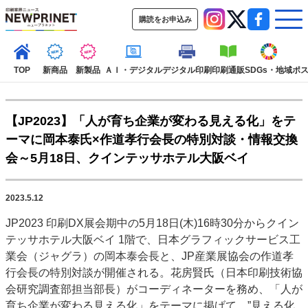
購読をお申込み
TOP
新商品
新製品
ＡＩ・デジタル
デジタル印刷
印刷通販
SDGs・地域
ポ
【JP2023】「人が育ち企業が変わる見える化」をテ
インデックス
ーマに岡本泰氏×作道孝行会長の特別対談・情報交換
TOP
新着記事
特集記事
動画コンテンツ
会～5月18日、クインテッサホテル大阪ベイ
インタビュー
コレクション
カテゴリー一覧
2023.5.12
新商品
新製品
ＡＩ・デジタル
デジタル印刷
印刷通販
JP2023 印刷DX展会期中の5月18日(木)16時30分からクイン
SDGs・地域
ポストプレス
ビジネス
イベント
信用情報
業界
テッサホテル大阪ベイ 1階で、日本グラフィックサービス工
市場・統計
人事・移転・異動・訃報
業会（ジャグラ）の岡本泰会長と、JP産業展協会の作道孝
行会長の特別対談が開催される。花房賢氏（日本印刷技術協
特集記事カテゴリー一覧
会研究調査部担当部長）がコーディネーターを務め、「人が
特集・デジタル印刷 アイデアで勝負！ ～多様なビジネス・多彩な商材～
育ち企業が変わる見える化」をテーマに掲げて、”見える化