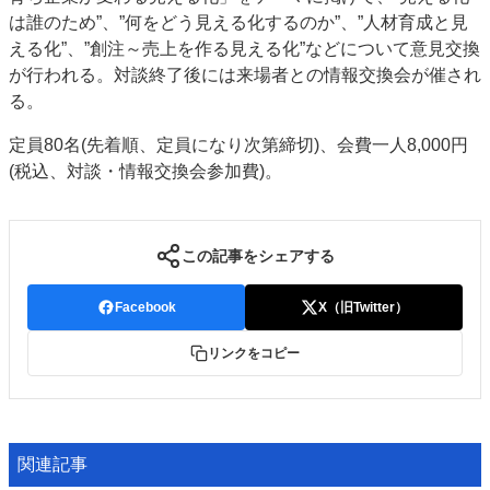
は誰のため”、”何をどう見える化するのか”、”人材育成と見
JAPAN PACK 2023 特集
中古印刷機・製本機特集
える化”、”創注～売上を作る見える化”などについて意見交換
2022 見える化・MIS特集
2022 検査・校正特集
が行われる。対談終了後には来場者との情報交換会が催され
特集・デジタル印刷 ～ 新成長軌道を描く
る。
案内
定員80名(先着順、定員になり次第締切)、会費一人8,000円
発刊案内
JFPI印刷用語集
印刷機材年鑑
(税込、対談・情報交換会参加費)。
運営
会社案内
購読・購入申し込み
サイトポリシー
この記事をシェアする
お問い合わせ
Facebook
X（旧Twitter）
リンクをコピー
関連記事