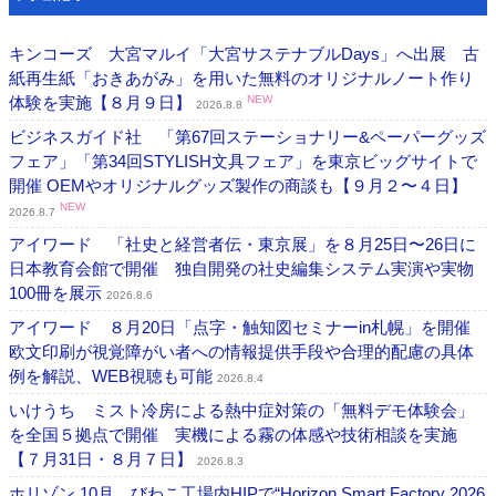
キンコーズ 大宮マルイ「大宮サステナブルDays」へ出展 古
紙再生紙「おきあがみ」を用いた無料のオリジナルノート作り
体験を実施【８月９日】
NEW
2026.8.8
ビジネスガイド社 「第67回ステーショナリー&ペーパーグッズ
フェア」「第34回STYLISH文具フェア」を東京ビッグサイトで
開催 OEMやオリジナルグッズ製作の商談も【９月２〜４日】
NEW
2026.8.7
アイワード 「社史と経営者伝・東京展」を８月25日〜26日に
日本教育会館で開催 独自開発の社史編集システム実演や実物
100冊を展示
2026.8.6
アイワード ８月20日「点字・触知図セミナーin札幌」を開催
欧文印刷が視覚障がい者への情報提供手段や合理的配慮の具体
例を解説、WEB視聴も可能
2026.8.4
いけうち ミスト冷房による熱中症対策の「無料デモ体験会」
を全国５拠点で開催 実機による霧の体感や技術相談を実施
【７月31日・８月７日】
2026.8.3
ホリゾン 10月、びわこ工場内HIPで“Horizon Smart Factory 2026