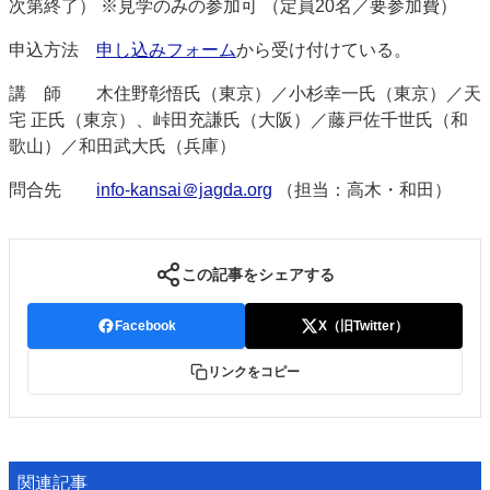
次第終了） ※見学のみの参加可 （定員20名／要参加費）
申込方
法
申し込みフォーム
から受け付けている。
講
師 木住野彰悟氏（東京）／小杉幸一氏（東京）／天
宅 正氏（東京）、峠田充謙氏（大阪）／藤戸佐千世氏（和
歌山）／和田武大氏（兵庫）
問合先
info-kansai＠jagda.org
（担当：高木・和田）
この記事をシェアする
Facebook
X（旧Twitter）
リンクをコピー
関連記事