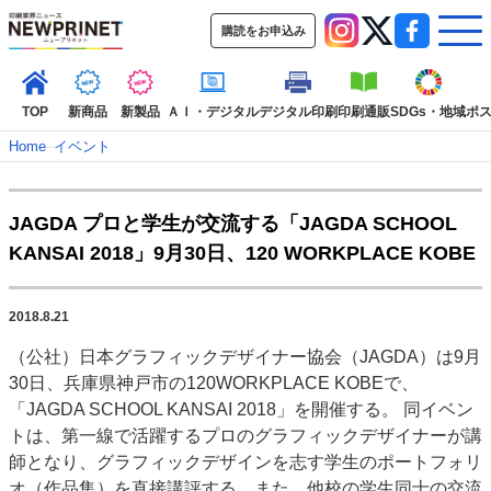
購読をお申込み
TOP
新商品
新製品
ＡＩ・デジタル
デジタル印刷
印刷通販
SDGs・地域
ポ
Home
–
イベント
インデックス
JAGDA プロと学生が交流する「JAGDA SCHOOL
TOP
新着記事
特集記事
動画コンテンツ
KANSAI 2018」9月30日、120 WORKPLACE KOBE
インタビュー
コレクション
カテゴリー一覧
2018.8.21
新商品
新製品
ＡＩ・デジタル
デジタル印刷
印刷通販
（公社）日本グラフィックデザイナー協会（JAGDA）は9月
SDGs・地域
ポストプレス
ビジネス
イベント
信用情報
業界
30日、兵庫県神戸市の120WORKPLACE KOBEで、
市場・統計
人事・移転・異動・訃報
「JAGDA SCHOOL KANSAI 2018」を開催する。 同イベン
トは、第一線で活躍するプロのグラフィックデザイナーが講
特集記事カテゴリー一覧
師となり、グラフィックデザインを志す学生のポートフォリ
2022 見える化・MIS特集
オ（作品集）を直接講評する。また、他校の学生同士の交流