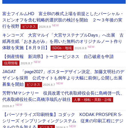
富士フイルムHD 富士BIの株式上場を前提としたパーシャル・
スピンオフを含む戦略的選択肢の検討を開始 ２〜３年後の実
行を視野
NEW
ビジネス
2026.8.9
キンコーズ 大宮マルイ「大宮サステナブルDays」へ出展 古
紙再生紙「おきあがみ」を用いた無料のオリジナルノート作り
体験を実施【８月９日】
NEW
SDGs・地域
2026.8.8
【倒産情報 新潟県】トーヨービジネス 自己破産を申請
NEW
信用情報
2026.8.7
JAGAT 「page2027」ポスターデザイン決定、加藤文明社のデ
ザインを採用 公式サイトも例年より大幅に前倒し公開し出展
募集を開始
NEW
ビジネス
2026.8.7
芳野YMマシナリー 役員改選で代表取締役会長に島崎啓一氏、
代表取締役社長に髙橋淳哉氏が就任
人事・移転・異動・訃報
NEW
2026.8.7
【パーソナライズ印刷特集】コダック KODAK PROSPER S-
シリーズ インプリンティングシステム 従来の印刷工程にデジ
タルの力を加える
NEW
ビジネス
2026.8.7