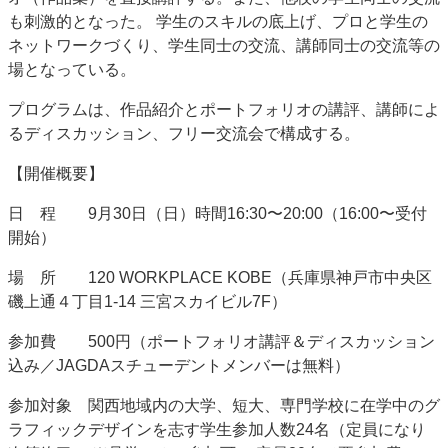
も刺激的となった。 学生のスキルの底上げ、プロと学生の
特集・デジタル印刷 アイデアで勝負！ ～多様なビジネス・多彩な商材～
ネットワークづくり、学生同士の交流、講師同士の交流等の
JAPAN PACK 2023 特集
中古印刷機・製本機特集
2022 検査・校正特集
場となっている。
特集・デジタル印刷 ～ 新成長軌道を描く
プログラムは、作品紹介とポートフォリオの講評、講師によ
案内
るディスカッション、フリー交流会で構成する。
発刊案内
JFPI印刷用語集
印刷機材年鑑
【開催概要】
運営
日
程 9月30日（日）
時
間16:30〜20:00（16:00〜受付
会社案内
購読・購入申し込み
サイトポリシー
開始）
お問い合わせ
場
所 120 WORKPLACE KOBE（兵庫県神戸市中央区
磯上通４丁目1-14 三宮スカイビル7F）
参加
費 500円（ポートフォリオ講評＆ディスカッション
込み／JAGDAスチューデントメンバーは無料）
参加対
象 関西地域内の大学、短大、専門学校に在学中のグ
ラフィックデザインを志す学生
参加人
数24名（定員になり