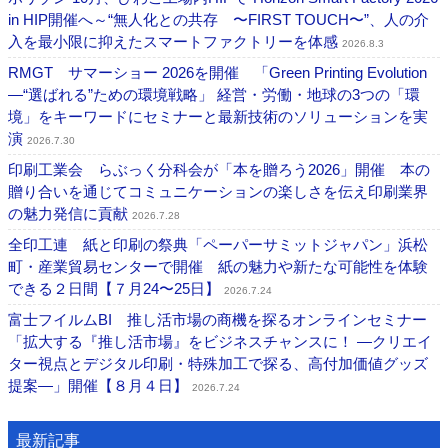
in HIP開催へ～“無人化との共存 〜FIRST TOUCH〜”、人の介
入を最小限に抑えたスマートファクトリーを体感
2026.8.3
RMGT サマーショー 2026を開催 「Green Printing Evolution
―“選ばれる”ための環境戦略」 経営・労働・地球の3つの「環
境」をキーワードにセミナーと最新技術のソリューションを実
演
2026.7.30
印刷工業会 らぶっく分科会が「本を贈ろう2026」開催 本の
贈り合いを通じてコミュニケーションの楽しさを伝え印刷業界
の魅力発信に貢献
2026.7.28
全印工連 紙と印刷の祭典「ペーパーサミットジャパン」浜松
町・産業貿易センターで開催 紙の魅力や新たな可能性を体験
できる２日間【７月24〜25日】
2026.7.24
富士フイルムBI 推し活市場の商機を探るオンラインセミナー
「拡大する『推し活市場』をビジネスチャンスに！ ―クリエイ
ター視点とデジタル印刷・特殊加工で探る、高付加価値グッズ
提案―」開催【８月４日】
2026.7.24
最新記事