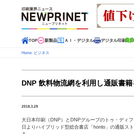
TOP
新製品
ＡＩ・デジタル
デジタル印刷
Home
–
ビジネス
インデックス
TOP
新着記事
特集記事
動画コンテンツ
DNP 飲料物流網を利用し通販書
カテゴリー一覧
新商品
新製品
ＡＩ・デジタル
デジタル印刷
印刷
2018.3.29
特集記事カテゴリー一覧
大日本印刷（DNP）とDNPグループのトゥ・ディフ
2022 見える化・MIS特集
特集・デジタル印刷 アイデア
日よりハイブリッド型総合書店「honto」の通販
特集・デジタル印刷 ～ 新成長軌道を描く