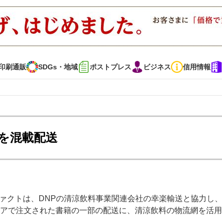
印刷通販
SDGs・地域
ポストプレス
ビジネス
信用情報
インタビュー
コレクション
籍を混載配送
通販
SDGs・地域
ポストプレス
ビジネス
イベント
信用情報
ァクトは、DNPの清涼飲料事業関連会社の幸楽輸送と協力し、3
で勝負！ ～多様なビジネス・多彩な商材～
JAPAN PACK 2023 特集
ストアで注文された書籍の一部の配送に、清涼飲料の物流網を活