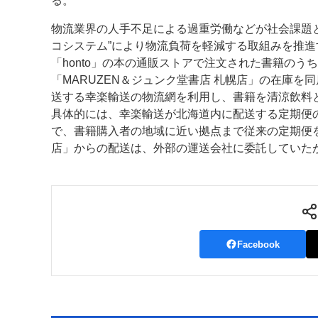
る。
案内
物流業界の人手不足による過重労働などが社会課題
コシステム”により物流負荷を軽減する取組みを推進
発刊案内
JFPI印刷用語集
印刷機材年鑑
「honto」の本の通販ストアで注文された書籍の
「MARUZEN＆ジュンク堂書店 札幌店」の在庫
運営
送する幸楽輸送の物流網を利用し、書籍を清涼飲料
具体的には、幸楽輸送が北海道内に配送する定期便の
会社案内
購読・購入申し込み
サイトポリシ
で、書籍購入者の地域に近い拠点まで従来の定期便を
店」からの配送は、外部の運送会社に委託していた
Facebook