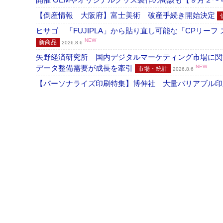
【倒産情報 大阪府】富士美術 破産手続き開始決定
ヒサゴ 「FUJIPLA」から貼り直し可能な「CPリー
NEW
新商品
2026.8.6
矢野経済研究所 国内デジタルマーケティング市場に関する
データ整備需要が成長を牽引
NEW
市場・統計
2026.8.6
【パーソナライズ印刷特集】博伸社 大量バリアブル印