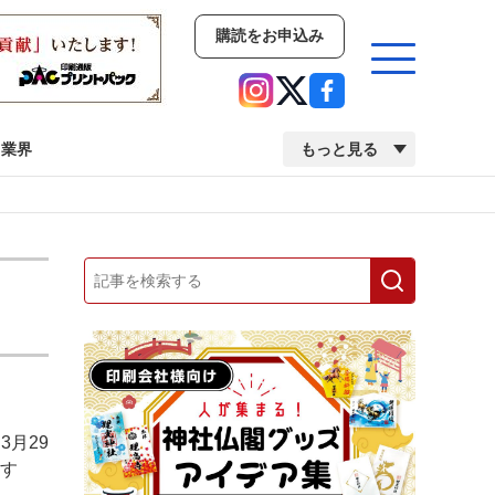
購読をお申込み
業界
もっと見る
新商品
イベント
市場・統計
人事・移転・異動・訃報
業界
市場・統計
人事・移転・異動・訃報
月29
中古印刷機・製本機特集
2022 検査・校正特集
用す