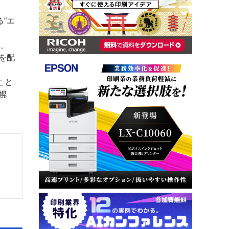
“エ
に、
を配
こと
幌