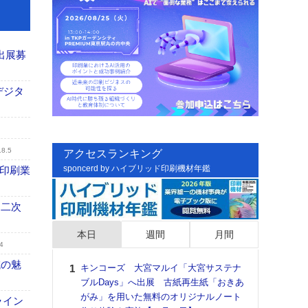
出展募
デジタ
.8.5
アクセスランキング
sponcerd by ハイブリッド印刷機材年鑑
の印刷業
 二次
本日
週間
月間
4
域の魅
キンコーズ 大宮マルイ「大宮サステナ
日印
ブルDays」へ出展 古紙再生紙「おきあ
た個
がみ」を用いた無料のオリジナルノート
彰」
ライン