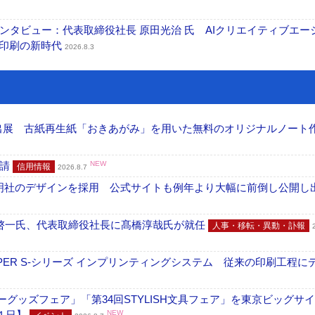
タビュー：代表取締役社長 原田光治 氏 AIクリエイティブエー
ズ印刷の新時代
2026.8.3
へ出展 古紙再生紙「おきあがみ」を用いた無料のオリジナルノート
申請
NEW
信用情報
2026.8.7
加藤文明社のデザインを採用 公式サイトも例年より大幅に前倒し公開し
啓一氏、代表取締役社長に髙橋淳哉氏が就任
人事・移転・異動・訃報
PER S-シリーズ インプリンティングシステム 従来の印刷工程に
グッズフェア」「第34回STYLISH文具フェア」を東京ビッグサ
４日】
NEW