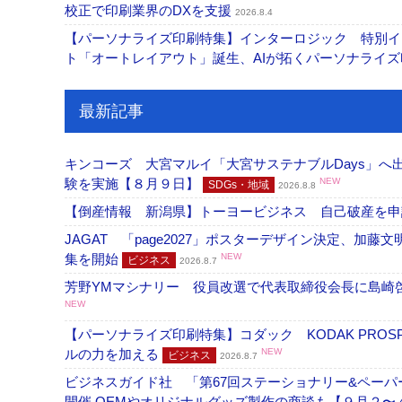
校正で印刷業界のDXを支援
2026.8.4
【パーソナライズ印刷特集】インターロジック 特別イン
ト「オートレイアウト」誕生、AIが拓くパーソナライ
最新記事
キンコーズ 大宮マルイ「大宮サステナブルDays」
験を実施【８月９日】
NEW
SDGs・地域
2026.8.8
【倒産情報 新潟県】トーヨービジネス 自己破産を
JAGAT 「page2027」ポスターデザイン決定、
集を開始
NEW
ビジネス
2026.8.7
芳野YMマシナリー 役員改選で代表取締役会長に島崎
NEW
【パーソナライズ印刷特集】コダック KODAK PROS
ルの力を加える
NEW
ビジネス
2026.8.7
ビジネスガイド社 「第67回ステーショナリー&ペーパー
開催 OEMやオリジナルグッズ製作の商談も【９月２〜