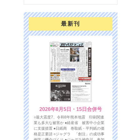
最新刊
2026年8月5日・15日合併号
○最大震度7、令和8年熊本地震 印刷関連
業も多大な被害か ●経産省 被害中小企業
に支援措置 ●日紙商 巻取紙・平判紙の価
格是正要請 ○ジャグラ 「創注」の成功事
例学ぶ機会づくり ●ジャグラ神奈川 参加