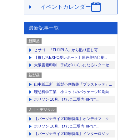
イベントカレンダー
最新記事一覧
新商品
ヒサゴ 「FUJIPLA」から貼り直し可...
【推し活EXPO夏レポート】原色美術印刷...
大阪書籍印刷 手紙がパズルになるレターセ...
新製品
山中紙工所 紙製小判抜袋「プラストッテ」...
理想科学工業 小ロットのパッケージ印刷向...
ホリゾン 10月、びわこ工場内HIPで“...
ＡＩ・デジタル
【パーソナライズ印刷特集】オンデオマ ク...
ホリゾン 10月、びわこ工場内HIPで“...
【パーソナライズ印刷特集】インターロジッ...