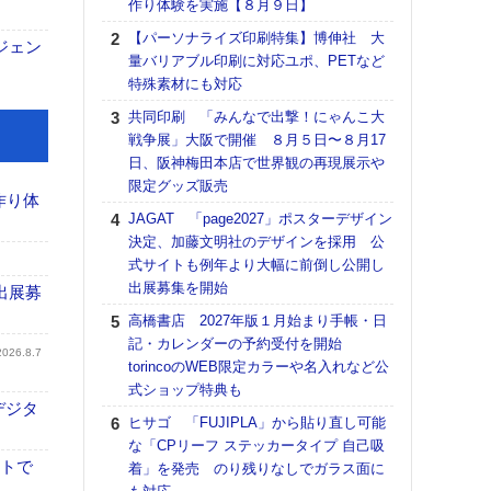
作り体験を実施【８月９日】
る
【パーソナライズ印刷特集】博伸社 大
DNP
ジェン
量バリアブル印刷に対応ユポ、PETなど
上の
特殊素材にも対応
意識
時代
共同印刷 「みんなで出撃！にゃんこ大
る組
戦争展」大阪で開催 ８月５日〜８月17
日、阪神梅田本店で世界観の再現展示や
【パ
限定グッズ販売
量バ
作り体
特殊
JAGAT 「page2027」ポスターデザイン
決定、加藤文明社のデザインを採用 公
ホリゾ
式サイトも例年より大幅に前倒し公開し
で“Hor
出展募集を開始
催へ～
出展募
TO
高橋書店 2027年版１月始まり手帳・日
スマ
記・カレンダーの予約受付を開始
2026.8.7
torincoのWEB限定カラーや名入れなど公
理想
式ショップ特典も
刷向
デジタ
ン 『
ヒサゴ 「FUJIPLA」から貼り直し可能
を７
な「CPリーフ ステッカータイプ 自己吸
面の
イトで
着」を発売 のり残りなしでガラス面に
対応