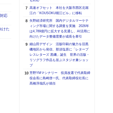
も対応
【K
高速オフセット 本社を大阪市西区北堀
道の
江の「KOUSOKU堀江ビル」に移転
も対応
える
矢野経済研究所 国内デジタルマーケテ
の印刷
ィング市場に関する調査を実施 2026年
CE
向けた
は4,789億円に拡大する見通し、AI活用に
【ペ
向けたデータ整備需要が成長を牽引
ト】
細山田デザイン 活版印刷の魅力を旧黒
アで
磯地区から発信、那須塩原に「レタープ
KO
レスレターズ 黒磯」誕生 世界の活版・
体製
リソグラフ作品も並ぶスタジオ兼ショッ
プ
富士
地・
芳野YMマシナリー 役員改選で代表取締
付表
役会長に島崎啓一氏、代表取締役社長に
髙橋淳哉氏が就任
【パ
士フ
パン
書を
ツー
トも