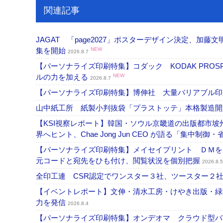
関連記事
JAGAT 「page2027」ポスターデザイン決定、
集を開始
NEW
2026.8.7
【パーソナライズ印刷特集】コダック KODAK PROS
ルの力を加える
NEW
2026.8.7
【パーソナライズ印刷特集】博伸社 大量バリアブル印
山中紙工所 紙製小判抜袋「プラストッテ」本格製造
【KSI視察レポート】韓国・ソウル京畿道の出版都市坡
界へヒント、Chae Jong Jun CEO が語る「集中制御
【パーソナライズ印刷特集】メイセイプリント ＤＭを
元コードと宛先をひも付け、閲覧状況を個別把握
2026.8.5
全印工連 CSR認定でワンスター３社、ツースター２
【イベントレポート】文伸・清水工房・けやき出版・緑
力を発信
2026.8.4
【パーソナライズ印刷特集】オンデオマ クラウド型バ