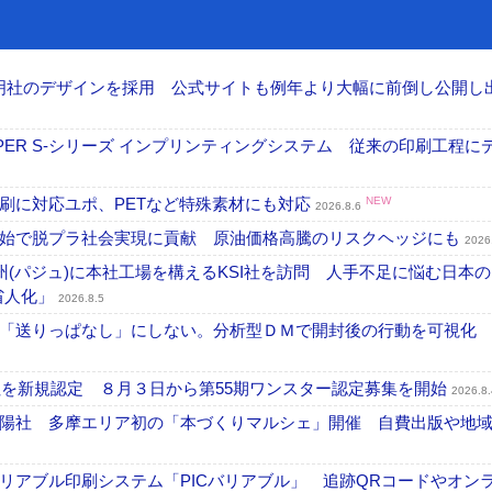
加藤文明社のデザインを採用 公式サイトも例年より大幅に前倒し公開し
PER S-シリーズ インプリンティングシステム 従来の印刷工程に
刷に対応ユポ、PETなど特殊素材にも対応
NEW
2026.8.6
開始で脱プラ社会実現に貢献 原油価格高騰のリスクヘッジにも
2026
州(パジュ)に本社工場を構えるKSI社を訪問 人手不足に悩む日本
・省人化」
2026.8.5
「送りっぱなし」にしない。分析型ＤＭで開封後の行動を可視化
社を新規認定 ８月３日から第55期ワンスター認定募集を開始
2026.8.
陽社 多摩エリア初の「本づくりマルシェ」開催 自費出版や地
リアブル印刷システム「PICバリアブル」 追跡QRコードやオン