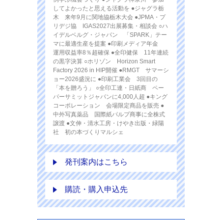
してよかったと思える活動を ●ジャグラ栃
木 来年9月に関地協栃木大会 ●JPMA・プ
リデジ協 IGAS2027出展募集・相談会 ○ハ
イデルベルグ・ジャパン 「SPARK」テー
マに最適生産を提案 ●印刷メディア年金
運用収益率8％超確保 ●全印健保 11年連続
の黒字決算 ○ホリゾン Horizon Smart
Factory 2026 in HIP開催 ●RMGT サマーシ
ョー2026盛況に ●印刷工業会 3回目の
「本を贈ろう」 ○全印工連・日紙商 ペー
パーサミットジャパンに4,000人超 ●キング
コーポレーション 会場限定商品を販売 ●
中外写真薬品 国際紙パルプ商事に全株式
譲渡 ●文伸・清水工房・けやき出版・緑陽
社 初の本づくりマルシェ
発刊案内はこちら
購読・購入申込先