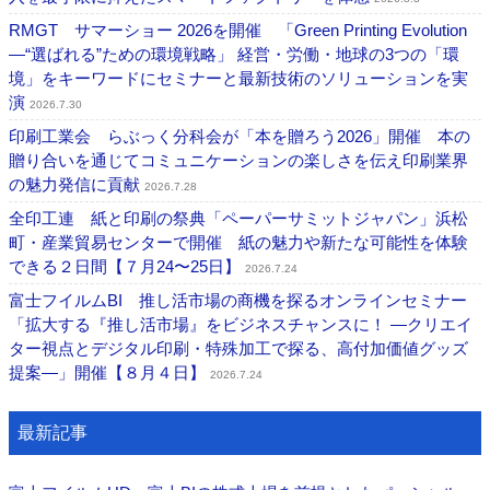
RMGT サマーショー 2026を開催 「Green Printing Evolution
―“選ばれる”ための環境戦略」 経営・労働・地球の3つの「環
境」をキーワードにセミナーと最新技術のソリューションを実
演
2026.7.30
印刷工業会 らぶっく分科会が「本を贈ろう2026」開催 本の
贈り合いを通じてコミュニケーションの楽しさを伝え印刷業界
の魅力発信に貢献
2026.7.28
全印工連 紙と印刷の祭典「ペーパーサミットジャパン」浜松
町・産業貿易センターで開催 紙の魅力や新たな可能性を体験
できる２日間【７月24〜25日】
2026.7.24
富士フイルムBI 推し活市場の商機を探るオンラインセミナー
「拡大する『推し活市場』をビジネスチャンスに！ ―クリエイ
ター視点とデジタル印刷・特殊加工で探る、高付加価値グッズ
提案―」開催【８月４日】
2026.7.24
最新記事