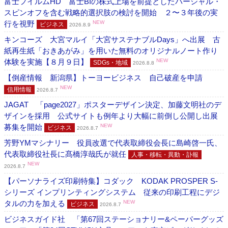
富士フイルムHD 富士BIの株式上場を前提としたパーシャル・
スピンオフを含む戦略的選択肢の検討を開始 ２〜３年後の実
行を視野
NEW
ビジネス
2026.8.9
キンコーズ 大宮マルイ「大宮サステナブルDays」へ出展 古
紙再生紙「おきあがみ」を用いた無料のオリジナルノート作り
体験を実施【８月９日】
NEW
SDGs・地域
2026.8.8
【倒産情報 新潟県】トーヨービジネス 自己破産を申請
NEW
信用情報
2026.8.7
JAGAT 「page2027」ポスターデザイン決定、加藤文明社のデ
ザインを採用 公式サイトも例年より大幅に前倒し公開し出展
募集を開始
NEW
ビジネス
2026.8.7
芳野YMマシナリー 役員改選で代表取締役会長に島崎啓一氏、
代表取締役社長に髙橋淳哉氏が就任
人事・移転・異動・訃報
NEW
2026.8.7
【パーソナライズ印刷特集】コダック KODAK PROSPER S-
シリーズ インプリンティングシステム 従来の印刷工程にデジ
タルの力を加える
NEW
ビジネス
2026.8.7
ビジネスガイド社 「第67回ステーショナリー&ペーパーグッズ