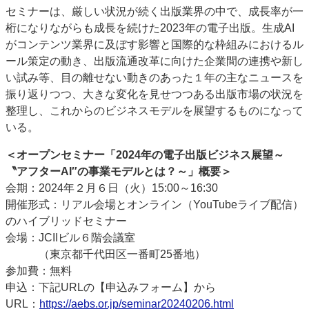
セミナーは、厳しい状況が続く出版業界の中で、成長率が一
特集・デジタル印刷 アイデアで勝負！ ～多様なビジネス・多彩な商材～
桁になりながらも成長を続けた2023年の電子出版。生成AI
JAPAN PACK 2023 特集
中古印刷機・製本機特集
2022 検査・校正特集
がコンテンツ業界に及ぼす影響と国際的な枠組みにおけるル
特集・デジタル印刷 ～ 新成長軌道を描く
ール策定の動き、出版流通改革に向けた企業間の連携や新し
い試み等、目の離せない動きのあった１年の主なニュースを
案内
振り返りつつ、大きな変化を見せつつある出版市場の状況を
発刊案内
JFPI印刷用語集
印刷機材年鑑
整理し、これからのビジネスモデルを展望するものになって
いる。
運営
会社案内
購読・購入申し込み
サイトポリシー
＜オープンセミナー「2024年の電子出版ビジネス展望～
お問い合わせ
〝アフターAI″の事業モデルとは？～」概要＞
会期：2024年２月６日（火）15:00～16:30
開催形式：リアル会場とオンライン（YouTubeライブ配信）
のハイブリッドセミナー
会場：JCIIビル６階会議室
（東京都千代田区一番町25番地）
参加費：無料
申込：下記URLの【申込みフォーム】から
URL：
https://aebs.or.jp/seminar20240206.html