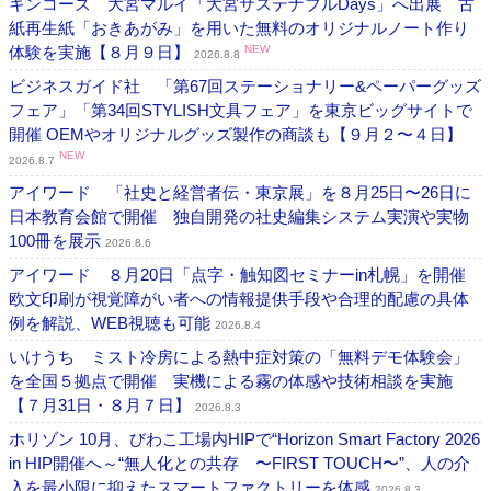
キンコーズ 大宮マルイ「大宮サステナブルDays」へ出展 古
紙再生紙「おきあがみ」を用いた無料のオリジナルノート作り
体験を実施【８月９日】
NEW
2026.8.8
ビジネスガイド社 「第67回ステーショナリー&ペーパーグッズ
フェア」「第34回STYLISH文具フェア」を東京ビッグサイトで
開催 OEMやオリジナルグッズ製作の商談も【９月２〜４日】
NEW
2026.8.7
アイワード 「社史と経営者伝・東京展」を８月25日〜26日に
日本教育会館で開催 独自開発の社史編集システム実演や実物
100冊を展示
2026.8.6
アイワード ８月20日「点字・触知図セミナーin札幌」を開催
欧文印刷が視覚障がい者への情報提供手段や合理的配慮の具体
例を解説、WEB視聴も可能
2026.8.4
いけうち ミスト冷房による熱中症対策の「無料デモ体験会」
を全国５拠点で開催 実機による霧の体感や技術相談を実施
【７月31日・８月７日】
2026.8.3
ホリゾン 10月、びわこ工場内HIPで“Horizon Smart Factory 2026
in HIP開催へ～“無人化との共存 〜FIRST TOUCH〜”、人の介
入を最小限に抑えたスマートファクトリーを体感
2026.8.3