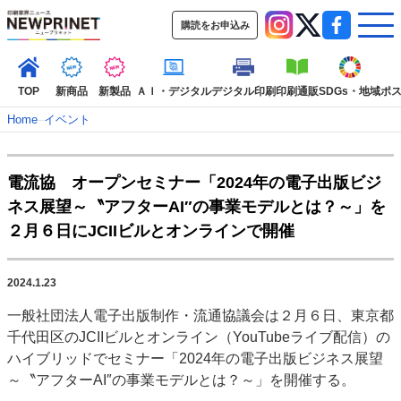
購読をお申込み
TOP
新商品
新製品
ＡＩ・デジタル
デジタル印刷
印刷通販
SDGs・地域
ポ
Home
–
イベント
インデックス
電流協 オープンセミナー「2024年の電子出版ビジ
TOP
新着記事
特集記事
動画コンテンツ
ネス展望～〝アフターAI″の事業モデルとは？～」を
インタビュー
コレクション
２月６日にJCIIビルとオンラインで開催
カテゴリー一覧
新商品
新製品
ＡＩ・デジタル
デジタル印刷
印刷通販
2024.1.23
SDGs・地域
ポストプレス
ビジネス
イベント
信用情報
業界
一般社団法人電子出版制作・流通協議会は２月６日、東京都
市場・統計
人事・移転・異動・訃報
千代田区のJCIIビルとオンライン（YouTubeライブ配信）の
ハイブリッドでセミナー「2024年の電子出版ビジネス展望
特集記事カテゴリー一覧
～〝アフターAI″の事業モデルとは？～」を開催する。
2022 見える化・MIS特集