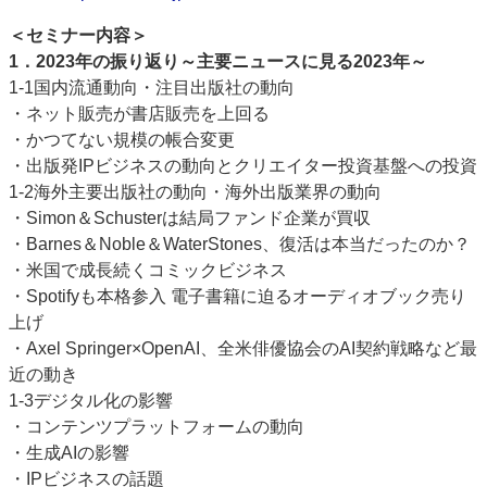
＜セミナー内容＞
1．2023年の振り返り～主要ニュースに見る2023年～
1-1国内流通動向・注目出版社の動向
・ネット販売が書店販売を上回る
・かつてない規模の帳合変更
・出版発IPビジネスの動向とクリエイター投資基盤への投資
1-2海外主要出版社の動向・海外出版業界の動向
・Simon＆Schusterは結局ファンド企業が買収
・Barnes＆Noble＆WaterStones、復活は本当だったのか？
・米国で成長続くコミックビジネス
・Spotifyも本格参入 電子書籍に迫るオーディオブック売り
上げ
・Axel Springer×OpenAI、全米俳優協会のAI契約戦略など最
近の動き
1-3デジタル化の影響
・コンテンツプラットフォームの動向
・生成AIの影響
・IPビジネスの話題