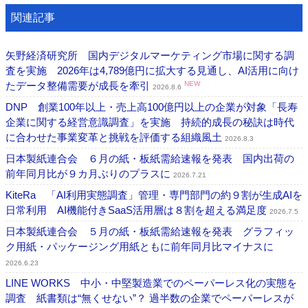
関連記事
矢野経済研究所 国内デジタルマーケティング市場に関する調
査を実施 2026年は4,789億円に拡大する見通し、AI活用に向け
たデータ整備需要が成長を牽引
NEW
2026.8.6
DNP 創業100年以上・売上高100億円以上の企業が対象「長寿
企業に関する経営意識調査」を実施 持続的成長の秘訣は時代
に合わせた事業変革と挑戦を評価する組織風土
2026.8.3
日本製紙連合会 ６月の紙・板紙需給速報を発表 国内出荷の
前年同月比が９カ月ぶりのプラスに
2026.7.21
KiteRa 「AI利用実態調査」管理・専門部門の約９割が生成AIを
日常利用 AI機能付きSaaS活用層は８割を超える満足度
2026.7.5
日本製紙連合会 ５月の紙・板紙需給速報を発表 グラフィッ
ク用紙・パッケージング用紙ともに前年同月比マイナスに
2026.6.23
LINE WORKS 中小・中堅製造業でのペーパーレス化の実態を
調査 紙書類は“無くせない”？ 過半数の企業でペーパーレスが