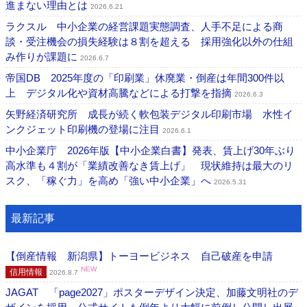
進まない理由とは
2026.6.21
ラクスル 中小企業の経営課題実態調査、人手不足による商
談・受注機会の損失経験は８割を超える 採用強化以外の仕組
み作りが課題に
2026.6.7
帝国DB 2025年度の「印刷業」休廃業・倒産は年間300件以
上 デジタル化や資材高騰などによる打撃を指摘
2026.6.3
矢野経済研究所 成長が続く軟包装デジタル印刷市場 水性イ
ンクジェット印刷機の登場に注目
2026.6.1
中小企業庁 2026年版【中小企業白書】発表、賃上げ30年ぶり
高水準も４割が「業績改善なき賃上げ」 現状維持は最大のリ
スク、「稼ぐ力」を高め「強い中小企業」へ
2026.5.31
最新記事
【倒産情報 新潟県】トーヨービジネス 自己破産を申請
NEW
信用情報
2026.8.7
JAGAT 「page2027」ポスターデザイン決定、加藤文明社のデ