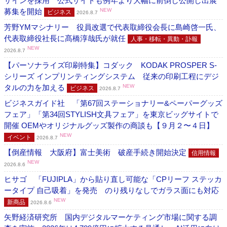
ザインを採用 公式サイトも例年より大幅に前倒し公開し出展
募集を開始
NEW
ビジネス
2026.8.7
芳野YMマシナリー 役員改選で代表取締役会長に島崎啓一氏、
代表取締役社長に髙橋淳哉氏が就任
人事・移転・異動・訃報
NEW
2026.8.7
【パーソナライズ印刷特集】コダック KODAK PROSPER S-
シリーズ インプリンティングシステム 従来の印刷工程にデジ
タルの力を加える
NEW
ビジネス
2026.8.7
ビジネスガイド社 「第67回ステーショナリー&ペーパーグッズ
フェア」「第34回STYLISH文具フェア」を東京ビッグサイトで
開催 OEMやオリジナルグッズ製作の商談も【９月２〜４日】
NEW
イベント
2026.8.7
【倒産情報 大阪府】富士美術 破産手続き開始決定
信用情報
NEW
2026.8.6
ヒサゴ 「FUJIPLA」から貼り直し可能な「CPリーフ ステッカ
ータイプ 自己吸着」を発売 のり残りなしでガラス面にも対応
NEW
新商品
2026.8.6
矢野経済研究所 国内デジタルマーケティング市場に関する調