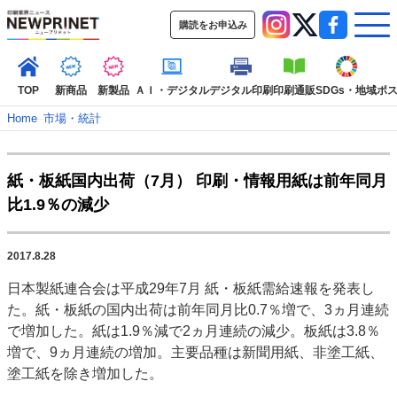
購読をお申込み
TOP
新商品
新製品
ＡＩ・デジタル
デジタル印刷
印刷通販
SDGs・地域
ポ
Home
–
市場・統計
インデックス
紙・板紙国内出荷（7月） 印刷・情報用紙は前年同月
TOP
新着記事
特集記事
動画コンテンツ
比1.9％の減少
インタビュー
コレクション
カテゴリー一覧
2017.8.28
新商品
新製品
ＡＩ・デジタル
デジタル印刷
印刷通販
日本製紙連合会は平成29年7月 紙・板紙需給速報を発表し
SDGs・地域
ポストプレス
ビジネス
イベント
信用情報
業界
た。紙・板紙の国内出荷は前年同月比0.7％増で、3ヵ月連続
市場・統計
人事・移転・異動・訃報
で増加した。紙は1.9％減で2ヵ月連続の減少。板紙は3.8％
増で、9ヵ月連続の増加。主要品種は新聞用紙、非塗工紙、
特集記事カテゴリー一覧
塗工紙を除き増加した。
2022 見える化・MIS特集