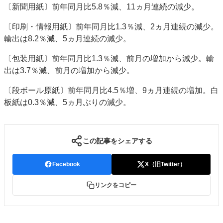
〔新聞用紙〕前年同月比5.8％減、11ヵ月連続の減少。
特集・デジタル印刷 アイデアで勝負！ ～多様なビジネス・多彩な商材～
JAPAN PACK 2023 特集
中古印刷機・製本機特集
2022 検査・校正特集
〔印刷・情報用紙〕前年同月比1.3％減、2ヵ月連続の減少。
輸出は8.2％減、5ヵ月連続の減少。
特集・デジタル印刷 ～ 新成長軌道を描く
〔包装用紙〕前年同月比1.3％減、前月の増加から減少。輸
案内
出は3.7％減、前月の増加から減少。
発刊案内
JFPI印刷用語集
印刷機材年鑑
〔段ボール原紙〕前年同月比4.5％増、9ヵ月連続の増加。白
運営
板紙は0.3％減、5ヵ月ぶりの減少。
会社案内
購読・購入申し込み
サイトポリシー
お問い合わせ
この記事をシェアする
Facebook
X（旧Twitter）
リンクをコピー